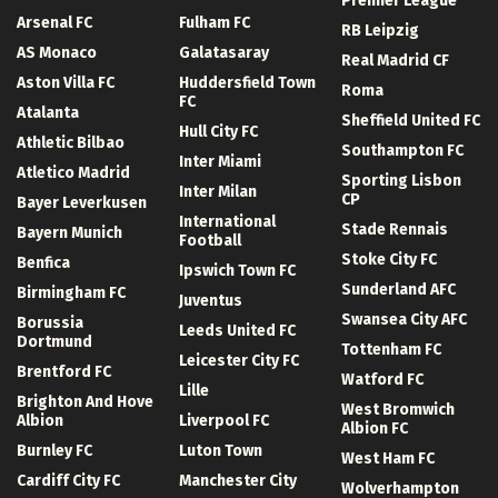
Premier League
Arsenal FC
Fulham FC
RB Leipzig
AS Monaco
Galatasaray
Real Madrid CF
Aston Villa FC
Huddersfield Town
Roma
FC
Atalanta
Sheffield United FC
Hull City FC
Athletic Bilbao
Southampton FC
Inter Miami
Atletico Madrid
Sporting Lisbon
Inter Milan
CP
Bayer Leverkusen
International
Stade Rennais
Bayern Munich
Football
Stoke City FC
Benfica
Ipswich Town FC
Sunderland AFC
Birmingham FC
Juventus
Swansea City AFC
Borussia
Leeds United FC
Dortmund
Tottenham FC
Leicester City FC
Brentford FC
Watford FC
Lille
Brighton And Hove
West Bromwich
Albion
Liverpool FC
Albion FC
Burnley FC
Luton Town
West Ham FC
Cardiff City FC
Manchester City
Wolverhampton