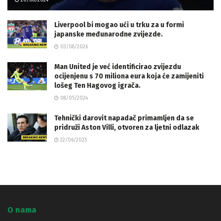
Liverpool bi mogao ući u trku za u formi
japanske međunarodne zvijezde.
03/08/2026
Man United je već identificirao zvijezdu
ocijenjenu s 70 miliona eura koja će zamijeniti
lošeg Ten Hagovog igrača.
08/05/2024
Tehnički darovit napadač primamljen da se
pridruži Aston Villi, otvoren za ljetni odlazak
22/06/2025
O nama