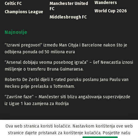
Wanderers
Celtic FC
Manchester United
FC
World Cup 2026
Champions League
Middlesbrough FC
Najnovije
“Izravni pregovori” između Man Cityja i Barcelone nakon što je
odbijena ponuda od 50 miliona eura
“Arsenal dobijaju veoma posebnog igrača” – šef Newcastla iznosi
mišljenje o transferu Bruna Guimaraesa.
Roberto De Zerbi dijeli X-rated poruku poslanu Janu Paulu van
Heckeu prije prelaska u Tottenham.
“Završne faze” – Mančester siti blizu angažovanja superzvijezde
iz Ligue 1 kao zamjena za Rodrija
Ova web stranica koristi kolačiće. Nastavkom korištenja ove web
stranice dajete pristanak za korištenje kolačića. Posjetite našu
© 2023 Lopta.net