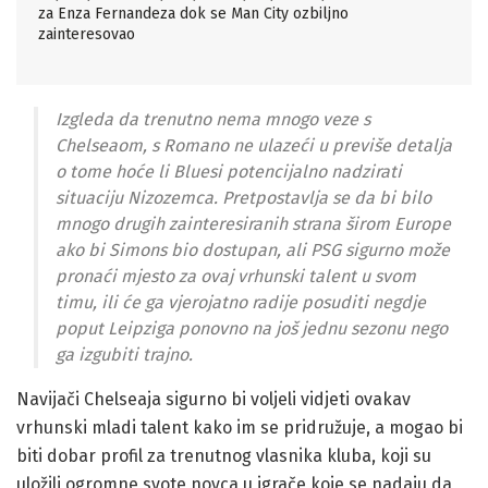
za Enza Fernandeza dok se Man City ozbiljno
zainteresovao
Izgleda da trenutno nema mnogo veze s
Chelseaom, s Romano ne ulazeći u previše detalja
o tome hoće li Bluesi potencijalno nadzirati
situaciju Nizozemca. Pretpostavlja se da bi bilo
mnogo drugih zainteresiranih strana širom Europe
ako bi Simons bio dostupan, ali PSG sigurno može
pronaći mjesto za ovaj vrhunski talent u svom
timu, ili će ga vjerojatno radije posuditi negdje
poput Leipziga ponovno na još jednu sezonu nego
ga izgubiti trajno.
Navijači Chelseaja sigurno bi voljeli vidjeti ovakav
vrhunski mladi talent kako im se pridružuje, a mogao bi
biti dobar profil za trenutnog vlasnika kluba, koji su
uložili ogromne svote novca u igrače koje se nadaju da