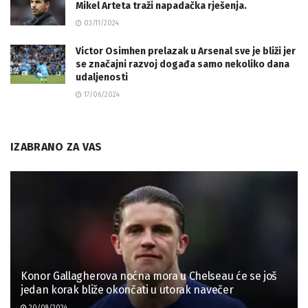
Mikel Arteta traži napadačka rješenja.
03/11/2024
Victor Osimhen prelazak u Arsenal sve je bliži jer
se značajni razvoj događa samo nekoliko dana
udaljenosti
17/06/2024
IZABRANO ZA VAS
Konor Gallagherova noćna mora u Chelseau će se još
jedan korak bliže okončati u utorak navečer
20/08/2024