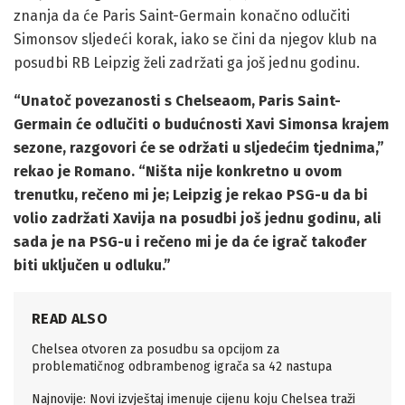
znanja da će Paris Saint-Germain konačno odlučiti
Simonsov sljedeći korak, iako se čini da njegov klub na
posudbi RB Leipzig želi zadržati ga još jednu godinu.
“Unatoč povezanosti s Chelseaom, Paris Saint-
Germain će odlučiti o budućnosti Xavi Simonsa krajem
sezone, razgovori će se održati u sljedećim tjednima,”
rekao je Romano. “Ništa nije konkretno u ovom
trenutku, rečeno mi je; Leipzig je rekao PSG-u da bi
volio zadržati Xavija na posudbi još jednu godinu, ali
sada je na PSG-u i rečeno mi je da će igrač također
biti uključen u odluku.”
READ ALSO
Chelsea otvoren za posudbu sa opcijom za
problematičnog odbrambenog igrača sa 42 nastupa
Najnovije: Novi izvještaj imenuje cijenu koju Chelsea traži