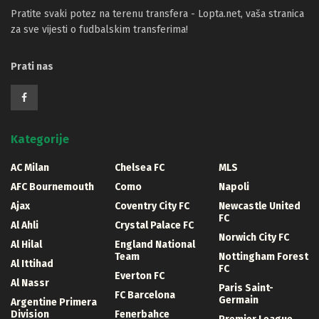
Pratite svaki potez na terenu transfera - Lopta.net, vaša stranica
za sve vijesti o fudbalskim transferima!
Prati nas
Kategorije
AC Milan
Chelsea FC
MLS
AFC Bournemouth
Como
Napoli
Ajax
Coventry City FC
Newcastle United
FC
Al Ahli
Crystal Palace FC
Norwich City FC
Al Hilal
England National
Team
Nottingham Forest
Al Ittihad
FC
Everton FC
Al Nassr
Paris Saint-
FC Barcelona
Germain
Argentine Primera
Division
Fenerbahce