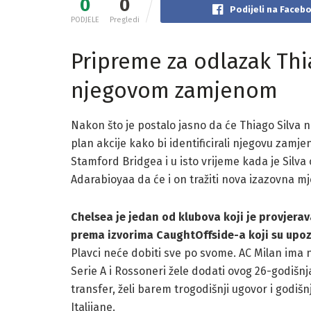
0
0
Podijeli na Faceb
PODJELE
Pregledi
Pripreme za odlazak Thia
njegovom zamjenom
Nakon što je postalo jasno da će Thiago Silva na
plan akcije kako bi identificirali njegovu za
Stamford Bridgea i u isto vrijeme kada je Silva
Adarabioyaa da će i on tražiti nova izazovna mj
Chelsea je jedan od klubova koji je provjera
prema izvorima CaughtOffside-a koji su upo
Plavci neće dobiti sve po svome. AC Milan ima 
Serie A i Rossoneri žele dodati ovog 26-godišnja
transfer, želi barem trogodišnji ugovor i godišnj
Italijane.