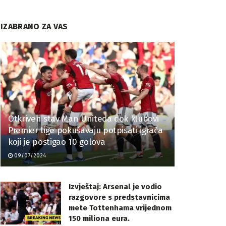
IZABRANO ZA VAS
Otkriven stav Man Uniteda dok klubovi
Premier lige pokušavaju potpisati igrača
koji je postigao 10 golova
09/07/2024
Izvještaj: Arsenal je vodio
razgovore s predstavnicima
mete Tottenhama vrijednom
150 miliona eura.