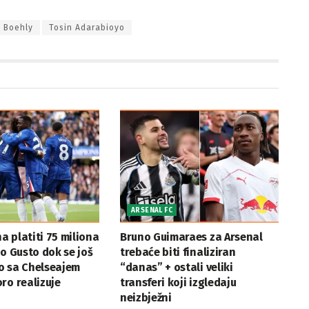
 Boehly
Tosin Adarabioyo
ARSENAL FC
 platiti 75 miliona
Bruno Guimaraes za Arsenal
lo Gusto dok se još
trebaće biti finaliziran
o sa Chelseajem
“danas” + ostali veliki
ro realizuje
transferi koji izgledaju
neizbježni