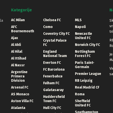
Kategorije
N
AC Milan
Chelsea FC
MLS
ša
Sk
vr
AFC
Como
Napoli
Bournemouth
tr
Coventry City FC
Newcastle
Ajax
United FC
RB
Crystal Palace
Al Ahli
FC
Norwich City FC
Ro
Al Hilal
England
Nottingham
Je
National Team
Forest FC
Al Ittihad
Ma
Everton FC
Paris Saint-
Al Nassr
Germain
Vi
FC Barcelona
Argentine
Premier League
sa
Primera
Fenerbahce
Division
RB Leipzig
Fulham FC
Arsenal FC
Real Madrid CF
Galatasaray
AS Monaco
Roma
Huddersfield
Aston Villa FC
Town FC
Sheffield
United FC
Atalanta
Hull City FC
Southampton