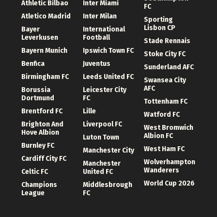
Athletic Bilbao
Inter Miami
FC
Atletico Madrid
Inter Milan
Sporting
Lisbon CP
Bayer
International
Leverkusen
Football
Stade Rennais
Bayern Munich
Ipswich Town FC
Stoke City FC
Benfica
Juventus
Sunderland AFC
Birmingham FC
Leeds United FC
Swansea City
AFC
Borussia
Leicester City
Dortmund
FC
Tottenham FC
Brentford FC
Lille
Watford FC
Brighton And
Liverpool FC
West Bromwich
Hove Albion
Albion FC
Luton Town
Burnley FC
West Ham FC
Manchester City
Cardiff City FC
Wolverhampton
Manchester
Wanderers
Celtic FC
United FC
World Cup 2026
Champions
Middlesbrough
League
FC