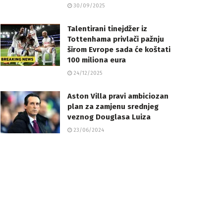
30/09/2025
Talentirani tinejdžer iz
Tottenhama privlači pažnju
širom Evrope sada će koštati
100 miliona eura
24/12/2025
Aston Villa pravi ambiciozan
plan za zamjenu srednjeg
veznog Douglasa Luiza
23/06/2024