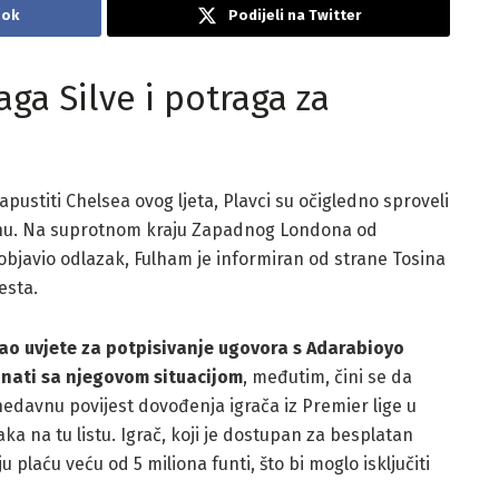
ook
Podijeli na Twitter
ga Silve i potraga za
pustiti Chelsea ovog ljeta, Plavci su očigledno sproveli
mjenu. Na suprotnom kraju Zapadnog Londona od
 objavio odlazak, Fulham je informiran od strane Tosina
esta.
vao uvjete za potpisivanje ugovora s Adarabioyo
znati sa njegovom situacijom
, međutim, čini se da
nedavnu povijest dovođenja igrača iz Premier lige u
ka na tu listu. Igrač, koji je dostupan za besplatan
u plaću veću od 5 miliona funti, što bi moglo isključiti