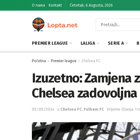
O nama
Kontakt
Četvrtak, 6 Augusta, 2026
PREMIER LEAGUE
LALIGA
SERIE A
B
Početna
Premier league
Chelsea FC
Izuzetno: Zamjena za
Chelsea zadovoljna
05/05/2024
u
Chelsea FC
,
Fulham FC
Vrijeme čitanja: 1 