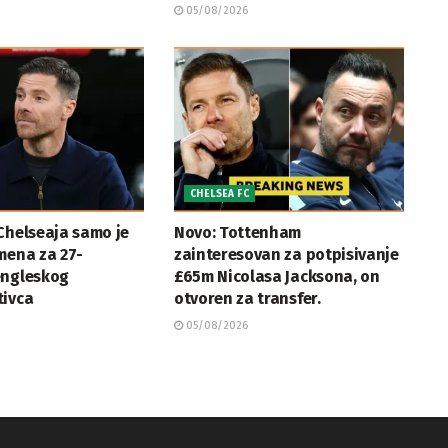
05/08/2026
CHELSEA FC
Chelseaja samo je
Novo: Tottenham
mena za 27-
zainteresovan za potpisivanje
engleskog
£65m Nicolasa Jacksona, on
tivca
otvoren za transfer.
05/08/2026