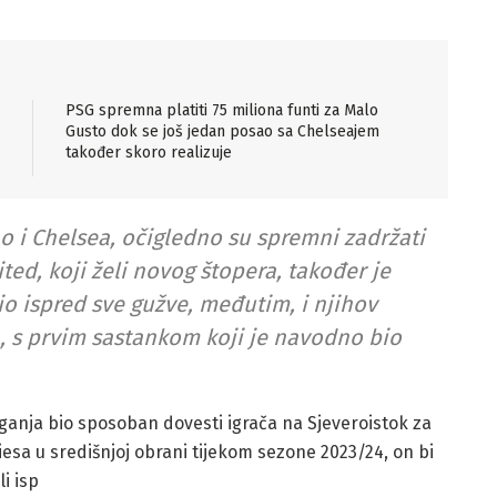
PSG spremna platiti 75 miliona funti za Malo
Gusto dok se još jedan posao sa Chelseajem
također skoro realizuje
 i Chelsea, očigledno su spremni zadržati
ed, koji želi novog štopera, također je
čio ispred sve gužve, međutim, i njihov
, s prvim sastankom koji je navodno bio
ganja bio sposoban dovesti igrača na Sjeveroistok za
sa u središnjoj obrani tijekom sezone 2023/24, on bi
i isp