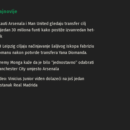
ajnovije
auti Arsenala i Man United gledaju transfer cilj
ijedan 30 miliona funti kako postiže izvanredan het-
ik
 Leipzig ciljaju načinjavanje šaljivog iskopa Fabriziu
manu nakon potvrde transfera Yana Diomanda.
remy Monga kaže da je bilo “jednostavno” odabrati
nchester City umjesto Arsenala
deo: Vinicius Junior viđen dolazeći na još jedan
stanak Real Madrida