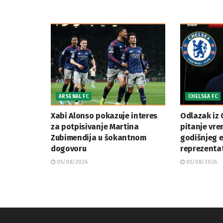
ARSENAL FC
CHELSEA FC
Xabi Alonso pokazuje interes
Odlazak iz 
za potpisivanje Martina
pitanje vre
Zubimendija u šokantnom
godišnjeg 
dogovoru
reprezenta
05/08/2026
05/08/2026