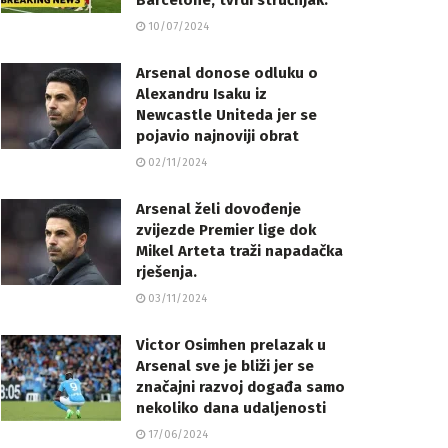
Barcelone, tvrdi stručnjak.
10/07/2024
Arsenal donose odluku o
Alexandru Isaku iz
Newcastle Uniteda jer se
pojavio najnoviji obrat
02/11/2024
Arsenal želi dovođenje
zvijezde Premier lige dok
Mikel Arteta traži napadačka
rješenja.
03/11/2024
Victor Osimhen prelazak u
Arsenal sve je bliži jer se
značajni razvoj događa samo
nekoliko dana udaljenosti
17/06/2024