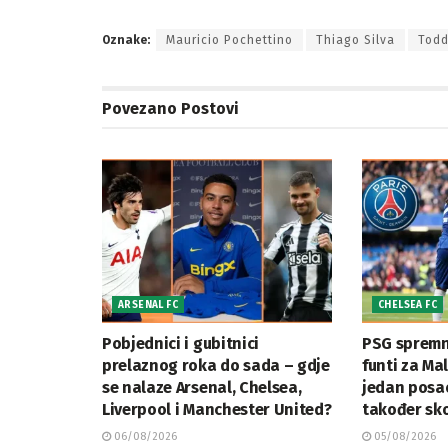
Oznake:
Mauricio Pochettino
Thiago Silva
Todd
Povezano
Postovi
ARSENAL FC
CHELSEA FC
Pobjednici i gubitnici
PSG spremna
prelaznog roka do sada – gdje
funti za Ma
se nalaze Arsenal, Chelsea,
jedan posa
Liverpool i Manchester United?
također sko
06/08/2026
05/08/2026