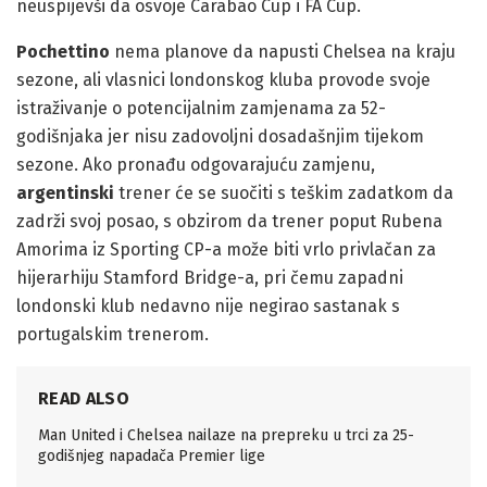
neuspijevši da osvoje Carabao Cup i FA Cup.
Pochettino
nema planove da napusti Chelsea na kraju
sezone, ali vlasnici londonskog kluba provode svoje
istraživanje o potencijalnim zamjenama za 52-
godišnjaka jer nisu zadovoljni dosadašnjim tijekom
sezone. Ako pronađu odgovarajuću zamjenu,
argentinski
trener će se suočiti s teškim zadatkom da
zadrži svoj posao, s obzirom da trener poput Rubena
Amorima iz Sporting CP-a može biti vrlo privlačan za
hijerarhiju Stamford Bridge-a, pri čemu zapadni
londonski klub nedavno nije negirao sastanak s
portugalskim trenerom.
READ ALSO
Man United i Chelsea nailaze na prepreku u trci za 25-
godišnjeg napadača Premier lige