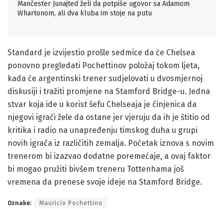
Mančester Junajted želi da potpiše ugovor sa Adamom
Whartonom, ali dva kluba im stoje na putu
Standard je izvijestio prošle sedmice da će Chelsea
ponovno pregledati Pochettinov položaj tokom ljeta,
kada će argentinski trener sudjelovati u dvosmjernoj
diskusiji i tražiti promjene na Stamford Bridge-u. Jedna
stvar koja ide u korist šefu Chelseaja je činjenica da
njegovi igrači žele da ostane jer vjeruju da ih je štitio od
kritika i radio na unapređenju timskog duha u grupi
novih igrača iz različitih zemalja. Početak iznova s novim
trenerom bi izazvao dodatne poremećaje, a ovaj faktor
bi mogao pružiti bivšem treneru Tottenhama još
vremena da prenese svoje ideje na Stamford Bridge.
Oznake:
Mauricio Pochettino