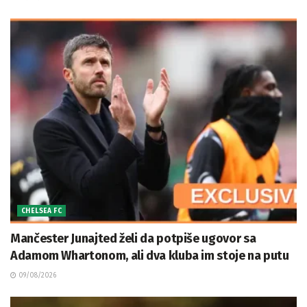
CHELSEA FC
Mančester Junajted želi da potpiše ugovor sa
Adamom Whartonom, ali dva kluba im stoje na putu
09/08/2026