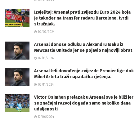
Izvještaj: Arsenal prati zvijezdu Euro 2024 koja
je također na transfer radaru Barcelone, tvrdi
stručnjak.
10/07/2024
Arsenal donose odluku o Alexandru Isaku iz
Newcastle Uniteda jer se pojavio najnoviji obrat
02/11/2024
Arsenal želi dovođenje zvijezde Premier lige dok
Mikel Arteta traži napadačka rješenja.
03/11/2024
Victor Osimhen prelazak u Arsenal sve je bliži jer
se značajni razvoj događa samo nekoliko dana
udaljenosti
17/06/2024