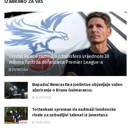
IZABRANO ZA VAS
Crystal Palace razmišlja o transferu vrijednom 30
miliona funti za defanzivca Premier League-a
25/08/2024
Napadač Newcastlea Joelinton objavljuje važno
ažuriranje o Brunu Guimaraesu.
24/07/2024
Tottenham spreman da nadmaši londonske
rivale za uzbudljivi talenat iz Juventusa
26/12/2024