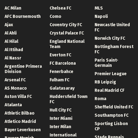
AC Milan
Chelsea FC
MLS
AFC Bournemouth
Como
Napoli
Ajax
Coventry City FC
Newcastle United
FC
Al Ahli
Crystal Palace FC
Norwich City FC
Al Hilal
England National
Team
Nottingham Forest
Al Ittihad
FC
Everton FC
Al Nassr
Paris Saint-
FC Barcelona
Germain
Argentine Primera
Division
Fenerbahce
Premier League
Arsenal FC
Fulham FC
RB Leipzig
AS Monaco
Galatasaray
Real Madrid CF
Aston Villa FC
Huddersfield Town
Roma
FC
Atalanta
Sheffield United FC
Hull City FC
Athletic Bilbao
Southampton FC
Inter Miami
Atletico Madrid
Sporting Lisbon
Inter Milan
CP
Bayer Leverkusen
International
Stade Rennais