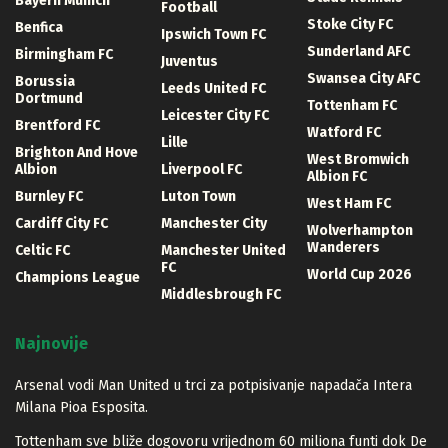
Bayern Munich
Football
Stoke City FC
Benfica
Ipswich Town FC
Sunderland AFC
Birmingham FC
Juventus
Swansea City AFC
Borussia
Leeds United FC
Dortmund
Tottenham FC
Leicester City FC
Brentford FC
Watford FC
Lille
Brighton And Hove
West Bromwich
Albion
Liverpool FC
Albion FC
Burnley FC
Luton Town
West Ham FC
Cardiff City FC
Manchester City
Wolverhampton
Wanderers
Celtic FC
Manchester United
FC
World Cup 2026
Champions League
Middlesbrough FC
Najnovije
Arsenal vodi Man United u trci za potpisivanje napadača Intera
Milana Pioa Esposita.
Tottenham sve bliže dogovoru vrijednom 60 miliona funti dok De