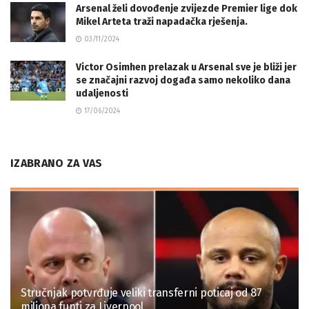
Arsenal želi dovođenje zvijezde Premier lige dok
Mikel Arteta traži napadačka rješenja.
03/11/2024
Victor Osimhen prelazak u Arsenal sve je bliži jer
se značajni razvoj događa samo nekoliko dana
udaljenosti
17/06/2024
IZABRANO ZA VAS
Stručnjak potvrđuje veliki transferni poticaj od 87
miliona funti za Liverpool.