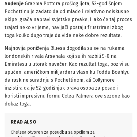
Suđenje
Graema Pottera prošlog ljeta, 52-godišnjem
Pochettinu je zadato da od mlade i relativno neiskusne
ekipe igrača napravi svjetske prvake, i iako će taj proces
trajati neko vrijeme, navijači postaju frustrirani zbog
toga koliko dugo traje da vide neke dobre rezultate.
Najnovija poniženja Bluesa dogodila su se na rukama
londonskih rivala Arsenala koji su ih razbili 5-0 na
Emiratesu u utorak navečer. Kao rezultat toga, pozivi su
upućeni američkom milijarderu vlasniku Toddu Boehlyu
da raskine suradnju s Pochettinom, ali Collymore
inzistira da je 52-godišnjak prava osoba za posao i
koristi impresivnu formu Colea Palmera ove sezone kao
dokaz toga.
READ ALSO
Chelsea otvoren za posudbu sa opcijom za