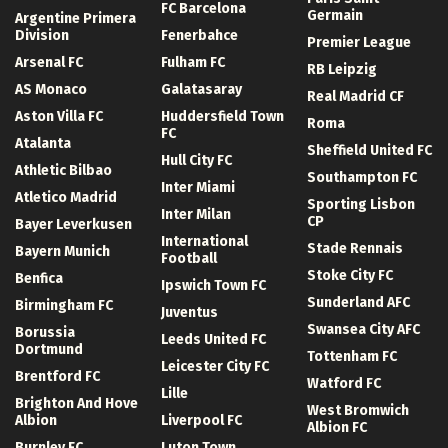
FC Barcelona
Germain
Argentine Primera
Division
Fenerbahce
Premier League
Arsenal FC
Fulham FC
RB Leipzig
AS Monaco
Galatasaray
Real Madrid CF
Aston Villa FC
Huddersfield Town
Roma
FC
Atalanta
Sheffield United FC
Hull City FC
Athletic Bilbao
Southampton FC
Inter Miami
Atletico Madrid
Sporting Lisbon
Inter Milan
CP
Bayer Leverkusen
International
Stade Rennais
Bayern Munich
Football
Stoke City FC
Benfica
Ipswich Town FC
Sunderland AFC
Birmingham FC
Juventus
Swansea City AFC
Borussia
Leeds United FC
Dortmund
Tottenham FC
Leicester City FC
Brentford FC
Watford FC
Lille
Brighton And Hove
West Bromwich
Albion
Liverpool FC
Albion FC
Burnley FC
Luton Town