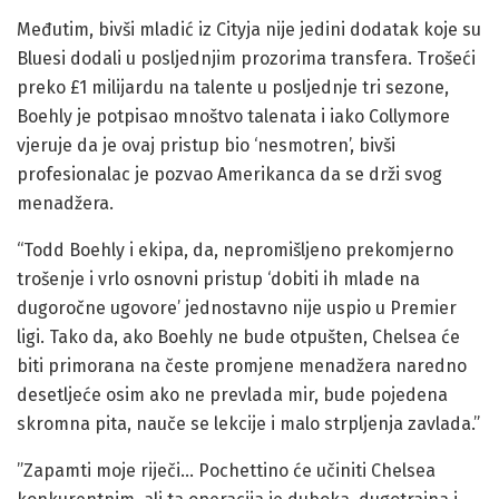
Međutim, bivši mladić iz Cityja nije jedini dodatak koje su
Bluesi dodali u posljednjim prozorima transfera. Trošeći
preko £1 milijardu na talente u posljednje tri sezone,
Boehly je potpisao mnoštvo talenata i iako Collymore
vjeruje da je ovaj pristup bio ‘nesmotren’, bivši
profesionalac je pozvao Amerikanca da se drži svog
menadžera.
“Todd Boehly i ekipa, da, nepromišljeno prekomjerno
trošenje i vrlo osnovni pristup ‘dobiti ih mlade na
dugoročne ugovore’ jednostavno nije uspio u Premier
ligi. Tako da, ako Boehly ne bude otpušten, Chelsea će
biti primorana na česte promjene menadžera naredno
desetljeće osim ako ne prevlada mir, bude pojedena
skromna pita, nauče se lekcije i malo strpljenja zavlada.”
”Zapamti moje riječi… Pochettino će učiniti Chelsea