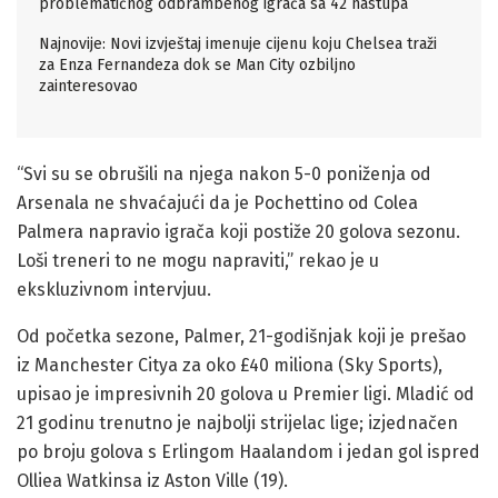
problematičnog odbrambenog igrača sa 42 nastupa
Najnovije: Novi izvještaj imenuje cijenu koju Chelsea traži
za Enza Fernandeza dok se Man City ozbiljno
zainteresovao
“Svi su se obrušili na njega nakon 5-0 poniženja od
Arsenala ne shvaćajući da je Pochettino od Colea
Palmera napravio igrača koji postiže 20 golova sezonu.
Loši treneri to ne mogu napraviti,” rekao je u
ekskluzivnom intervjuu.
Od početka sezone, Palmer, 21-godišnjak koji je prešao
iz Manchester Citya za oko £40 miliona (Sky Sports),
upisao je impresivnih 20 golova u Premier ligi. Mladić od
21 godinu trenutno je najbolji strijelac lige; izjednačen
po broju golova s Erlingom Haalandom i jedan gol ispred
Olliea Watkinsa iz Aston Ville (19).