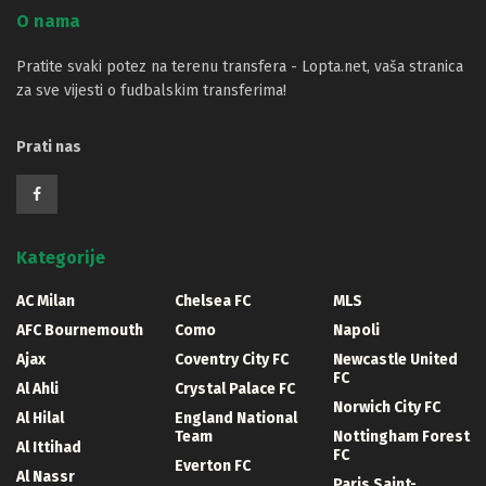
O nama
Pratite svaki potez na terenu transfera - Lopta.net, vaša stranica
za sve vijesti o fudbalskim transferima!
Prati nas
Kategorije
AC Milan
Chelsea FC
MLS
AFC Bournemouth
Como
Napoli
Ajax
Coventry City FC
Newcastle United
FC
Al Ahli
Crystal Palace FC
Norwich City FC
Al Hilal
England National
Team
Nottingham Forest
Al Ittihad
FC
Everton FC
Al Nassr
Paris Saint-