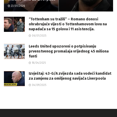
23/01/2026
“Tottenham su tražili” – Romano donosi
ohrabrujuće vijesti o Tottenhamovom lovu na
napadača sa 15 golova i 11 asistencija.
06/01/2025
Leeds United upozoreni o potpisivanju
prvenstvenog promašaja vrijednog 45 miliona
funti
18/04/2025
Izvještaj: 43-G/A zvijezda sada vodeći kandidat
za zamjenu za omiljenog navijača Liverpoola
04/09/2025