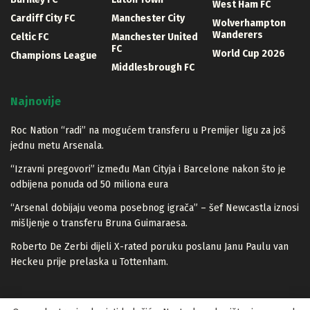
West Ham FC
Cardiff City FC
Manchester City
Wolverhampton
Wanderers
Celtic FC
Manchester United
FC
World Cup 2026
Champions League
Middlesbrough FC
Najnovije
Roc Nation “radi” na mogućem transferu u Premijer ligu za još
jednu metu Arsenala.
“Izravni pregovori” između Man Cityja i Barcelone nakon što je
odbijena ponuda od 50 miliona eura
“Arsenal dobijaju veoma posebnog igrača” – šef Newcastla iznosi
mišljenje o transferu Bruna Guimaraesa.
Roberto De Zerbi dijeli X-rated poruku poslanu Janu Paulu van
Heckeu prije prelaska u Tottenham.