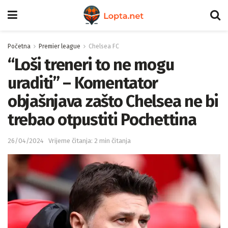
Početna
Premier league
Chelsea FC
“Loši treneri to ne mogu
uraditi” – Komentator
objašnjava zašto Chelsea ne bi
trebao otpustiti Pochettina
26/04/2024
Vrijeme čitanja: 2 min čitanja