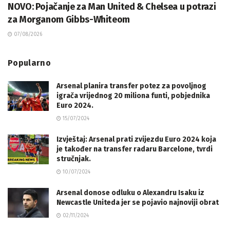
NOVO: Pojačanje za Man United & Chelsea u potrazi
za Morganom Gibbs-Whiteom
07/08/2026
Popularno
Arsenal planira transfer potez za povoljnog
igrača vrijednog 20 miliona funti, pobjednika
Euro 2024.
15/07/2024
Izvještaj: Arsenal prati zvijezdu Euro 2024 koja
je također na transfer radaru Barcelone, tvrdi
stručnjak.
10/07/2024
Arsenal donose odluku o Alexandru Isaku iz
Newcastle Uniteda jer se pojavio najnoviji obrat
02/11/2024