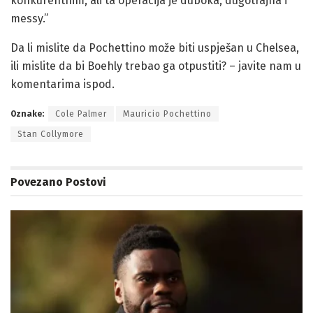
konkurentnim, ali ta operacija je duboka, dugotrajna i
messy.”
Da li mislite da Pochettino može biti uspješan u Chelsea,
ili mislite da bi Boehly trebao ga otpustiti? – javite nam u
komentarima ispod.
Oznake:
Cole Palmer
Mauricio Pochettino
Stan Collymore
Povezano
Postovi