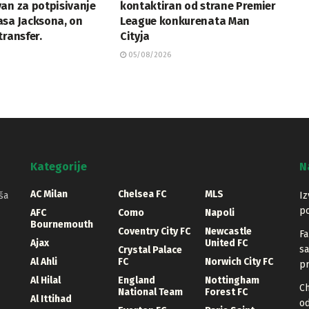
an za potpisivanje
kontaktiran od strane Premier
asa Jacksona, on
League konkurenata Man
transfer.
Cityja
05/08/2026
Kategorije
N
AC Milan
Chelsea FC
MLS
ša
Iz
po
AFC
Como
Napoli
Bournemouth
Coventry City FC
Newcastle
Fa
Ajax
United FC
sa
Crystal Palace
Al Ahli
FC
Norwich City FC
pr
Al Hilal
England
Nottingham
Ch
National Team
Forest FC
Al Ittihad
o