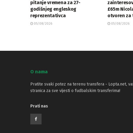
pitanje vremena za 27-
zainteresov
godišnjeg engleskog
£65m Nicol
reprezentativca
otvoren za 
05/08/2026
05/08/2026
O nama
Pratite svaki potez na terenu transfera - Lopta.net, va
stranica za sve vijesti o fudbalskim transferima!
Prati nas