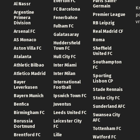
Everton FC
Paris Saint-
Al Nassr
Germain
Kr
FC Barcelona
Argentine
Premier League
po
Primera
Fenerbahce
vr
Division
RB Leipzig
Fulham FC
Arsenal FC
Real Madrid CF
Galatasaray
AS Monaco
Roma
Huddersfield
Aston Villa FC
Town FC
Sheffield
United FC
Atalanta
Hull City FC
Southampton
Athletic Bilbao
Inter Miami
FC
Atletico Madrid
Inter Milan
Sporting
Lisbon CP
Bayer
International
Leverkusen
Football
Stade Rennais
Bayern Munich
Ipswich Town FC
Stoke City FC
Benfica
Juventus
Sunderland AFC
Birmingham FC
Leeds United FC
Swansea City
AFC
Borussia
Leicester City
Dortmund
FC
Tottenham FC
Brentford FC
Lille
Watford FC