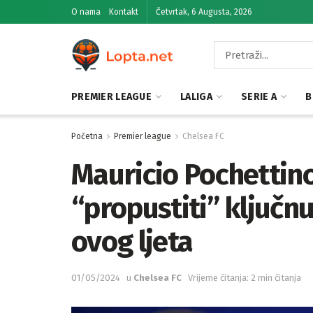
O nama
Kontakt
Četvrtak, 6 Augusta, 2026
PREMIER LEAGUE
LALIGA
SERIE A
B
Početna
Premier league
Chelsea FC
Mauricio Pochettino
“propustiti” ključnu
ovog ljeta
01/05/2024
u
Chelsea FC
Vrijeme čitanja: 2 min čitanja