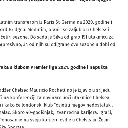
tnim transferom iz Paris St-Germaina 2020. godine i
ord Bridgeu. Međutim, branič se zaljubio u Chelsea i
etiri sezone. Do sada je Silva odigrao 151 utakmicu za
a impresivno, 34 od njih su odigrane ove sezone u dobi od
prvaka s klubom Premier lige 2021. godine i napušta
nadžer Chelsea Mauricio Pochettino je izjavio u srijedu
eći na konferenciji za novinare uoči utakmice Chelsea
 i kako će londonski klub “osjetiti njegov nedostatak”.
alac. Skoro 40-godišnjak, izvanredna karijera. Igrači,
. Ponosan je na svoju karijeru ovdje u Chelseaju. Želim
Sky Sportsa.