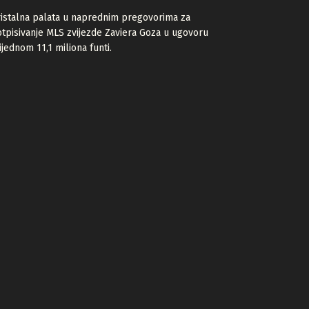
istalna palata u naprednim pregovorima za
tpisivanje MLS zvijezde Zaviera Goza u ugovoru
ijednom 11,1 miliona funti.