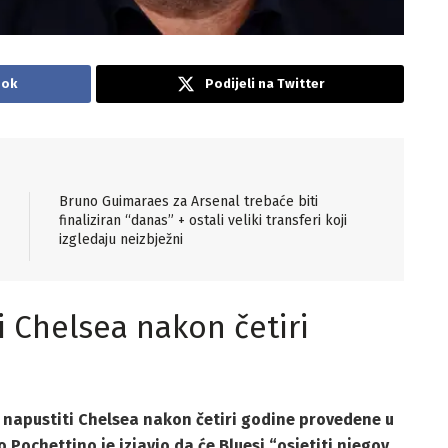
ook
Podijeli na Twitter
Bruno Guimaraes za Arsenal trebaće biti
finaliziran “danas” + ostali veliki transferi koji
izgledaju neizbježni
i Chelsea nakon četiri
a napustiti Chelsea nakon četiri godine provedene u
 Pochettino je izjavio da će Bluesi “osjetiti njegov