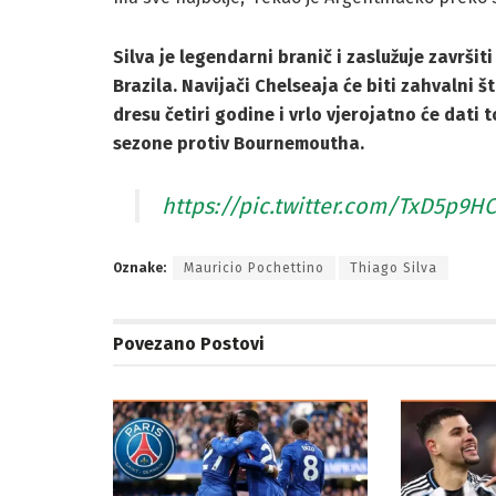
Silva je legendarni branič i zaslužuje završit
Brazila. Navijači Chelseaja će biti zahvalni š
dresu četiri godine i vrlo vjerojatno će dat
sezone protiv Bournemoutha.
https://pic.twitter.com/TxD5p9H
Oznake:
Mauricio Pochettino
Thiago Silva
Povezano
Postovi