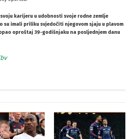
i svoju karijeru u udobnosti svoje rodne zemlje
to su imali priliku svjedočiti njegovom sjaju u plavom
i topao oproštaj 39-godišnjaku na posljednjem danu
Cbv