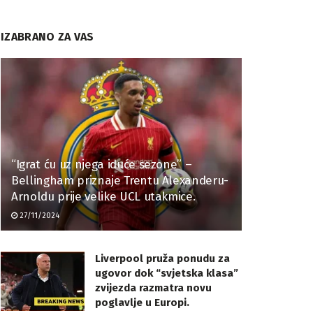
IZABRANO ZA VAS
“Igrat ću uz njega iduće sezone” –
Bellingham priznaje Trentu Alexanderu-
Arnoldu prije velike UCL utakmice.
27/11/2024
Liverpool pruža ponudu za
ugovor dok “svjetska klasa”
zvijezda razmatra novu
poglavlje u Europi.