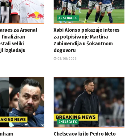
ARSENAL FC
araes za Arsenal
Xabi Alonso pokazuje interes
 finaliziran
za potpisivanje Martina
tali veliki
Zubimendija u šokantnom
ji izgledaju
dogovoru
05/08/2026
CHELSEA FC
enham
Chelseaov krilo Pedro Neto