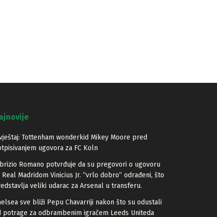
ajnovije
vještaj: Tottenham wonderkid Mikey Moore pred
tpisivanjem ugovora za FC Koln
brizio Romano potvrđuje da su pregovori o ugovoru
 Real Madridom Vinicius Jr. “vrlo dobro” odrađeni, što
edstavlja veliki udarac za Arsenal u transferu.
elsea sve bliži Pepu Chavarriji nakon što su odustali
d potrage za odbrambenim igračem Leeds Uniteda