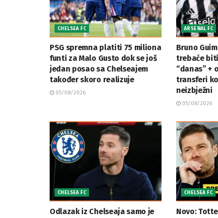
CHELSEA FC
ARSENAL FC
PSG spremna platiti 75 miliona
Bruno Guim
funti za Malo Gusto dok se još
trebaće biti
jedan posao sa Chelseajem
“danas” + os
također skoro realizuje
transferi ko
neizbježni
05/08/2026
05/08/2026
CHELSEA FC
CHELSEA FC
Odlazak iz Chelseaja samo je
Novo: Tott