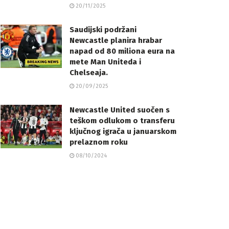
20/11/2025
Saudijski podržani
Newcastle planira hrabar
napad od 80 miliona eura na
mete Man Uniteda i
Chelseaja.
20/09/2025
Newcastle United suočen s
teškom odlukom o transferu
ključnog igrača u januarskom
prelaznom roku
08/10/2024