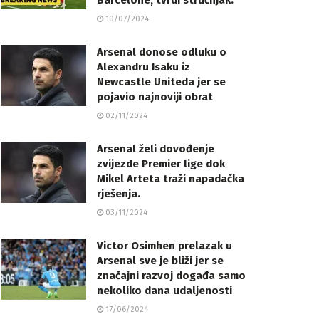
Barcelone, tvrdi stručnjak.
10/07/2024
Arsenal donose odluku o
Alexandru Isaku iz
Newcastle Uniteda jer se
pojavio najnoviji obrat
02/11/2024
Arsenal želi dovođenje
zvijezde Premier lige dok
Mikel Arteta traži napadačka
rješenja.
03/11/2024
Victor Osimhen prelazak u
Arsenal sve je bliži jer se
značajni razvoj događa samo
nekoliko dana udaljenosti
17/06/2024