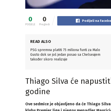
0
0
Podijeli na Faceb
PODJELE
Pregledi
READ ALSO
PSG spremna platiti 75 miliona funti za Malo
Gusto dok se još jedan posao sa Chelseajem
također skoro realizuje
Thiago Silva će napustit
godine
Ove sedmice je objavljeno da će Thiago Silv
klubu Premier lige i njegov menadžer Mauricio