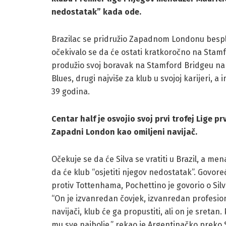
nedostatak” kada ode.
Brazilac se pridružio Zapadnom Londonu bespla
očekivalo se da će ostati kratkoročno na Stamf
produžio svoj boravak na Stamford Bridgeu na č
Blues, drugi najviše za klub u svojoj karijeri, 
39 godina.
Centar half je osvojio svoj prvi trofej Lige 
Zapadni London kao omiljeni navijač.
Očekuje se da će Silva se vratiti u Brazil, a me
da će klub “osjetiti njegov nedostatak”. Govor
protiv Tottenhama, Pochettino je govorio o Silvi
“On je izvanredan čovjek, izvanredan profesion
navijači, klub će ga propustiti, ali on je sretan
mu sve najbolje,” rekao je Argentinačko preko 