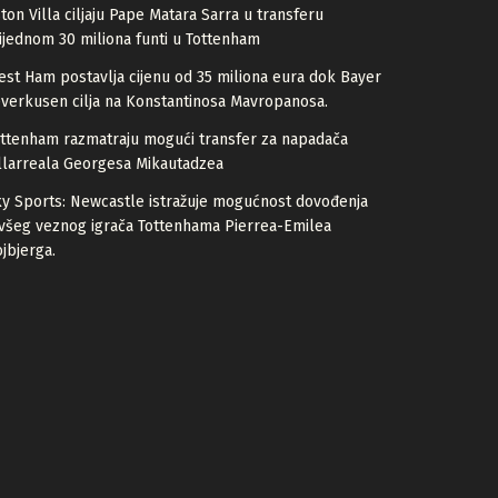
ton Villa ciljaju Pape Matara Sarra u transferu
ijednom 30 miliona funti u Tottenham
st Ham postavlja cijenu od 35 miliona eura dok Bayer
verkusen cilja na Konstantinosa Mavropanosa.
ttenham razmatraju mogući transfer za napadača
llarreala Georgesa Mikautadzea
y Sports: Newcastle istražuje mogućnost dovođenja
všeg veznog igrača Tottenhama Pierrea-Emilea
jbjerga.