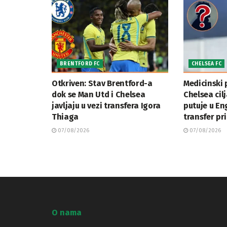
BRENTFORD FC
CHELSEA FC
Otkriven: Stav Brentford-a
Medicinski 
dok se Man Utd i Chelsea
Chelsea cil
javljaju u vezi transfera Igora
putuje u En
Thiaga
transfer pr
07/08/2026
07/08/2026
O nama