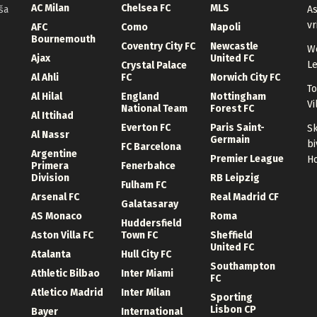
AC Milan
Chelsea FC
MLS
ša
As
vr
AFC
Como
Napoli
Bournemouth
Coventry City FC
Newcastle
We
Ajax
United FC
Le
Crystal Palace
Al Ahli
FC
Norwich City FC
To
Al Hilal
England
Nottingham
Vi
National Team
Forest FC
Al Ittihad
Everton FC
Paris Saint-
Sk
Al Nassr
Germain
bi
FC Barcelona
Argentine
Premier League
Ho
Primera
Fenerbahce
Division
RB Leipzig
Fulham FC
Arsenal FC
Real Madrid CF
Galatasaray
AS Monaco
Roma
Huddersfield
Aston Villa FC
Town FC
Sheffield
United FC
Atalanta
Hull City FC
Southampton
Athletic Bilbao
Inter Miami
FC
Atletico Madrid
Inter Milan
Sporting
Lisbon CP
Bayer
International