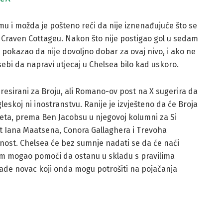
u i možda je pošteno reći da nije iznenađujuće što se
u Craven Cottageu. Nakon što nije postigao gol u sedam
 pokazao da nije dovoljno dobar za ovaj nivo, i ako ne
bi da napravi utjecaj u Chelsea bilo kad uskoro.
teresirani za Broju, ali Romano-ov post na X sugerira da
eskoj ni inostranstvu. Ranije je izvješteno da će Broja
jeta, prema Ben Jacobsu u njegovoj kolumni za Si
ut Iana Maatsena, Conora Gallaghera i Trevoha
ost. Chelsea će bez sumnje nadati se da će naći
 im mogao pomoći da ostanu u skladu s pravilima
arade novac koji onda mogu potrošiti na pojačanja