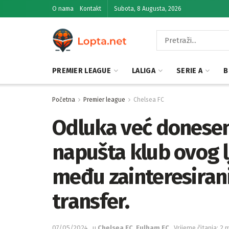
O nama
Kontakt
Subota, 8 Augusta, 2026
PREMIER LEAGUE
LALIGA
SERIE A
B
Početna
Premier league
Chelsea FC
Odluka već donesen
napušta klub ovog l
među zainteresiran
transfer.
07/05/2024
u
Chelsea FC
,
Fulham FC
Vrijeme čitanja: 2 m