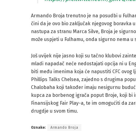
Armando Broja trenutno je na posudbi u Fulham
čini da je ovo bio zaključak njegovog boravka 
nastupa za stranu Marca Silve, Broja je sigurno
može uspjeti u Fulhamu, onda sigurno nema u se
Još uvijek nije jasno koji su tačno klubovi zain
mladi napadač neće nedostajati opcija ni u Engl
biti među imenima koja će napustiti CFC ovog l
Phillips Talks Chelsea, zajedno s drugima pop
Chalobaha koji također imaju nesigurnu budućn
kupca za borbenog igrača poput Broje, koji bi
Finansijskog Fair Play-a, te im omogućiti da z
drugdje u svom timu.
Oznake:
Armando Broja