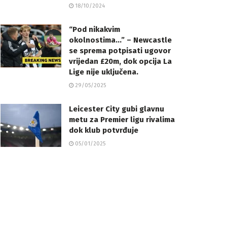
18/10/2024
“Pod nikakvim
okolnostima…” – Newcastle
se sprema potpisati ugovor
vrijedan £20m, dok opcija La
Lige nije uključena.
29/05/2025
Leicester City gubi glavnu
metu za Premier ligu rivalima
dok klub potvrđuje
05/01/2025