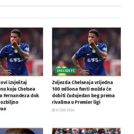
CHELSEA FC
ovi izvještaj
Zvijezda Chelseaja vrijedna
enu koju Chelsea
100 miliona funti možda će
za Fernandeza dok
dobiti čudojedan beg prema
 ozbiljno
rivalima u Premier ligi
vao
07/08/2026