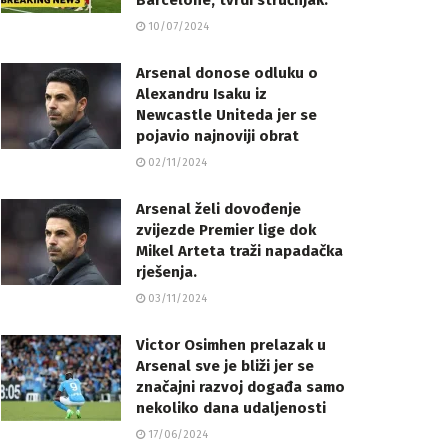
Barcelone, tvrdi stručnjak.
10/07/2024
Arsenal donose odluku o
Alexandru Isaku iz
Newcastle Uniteda jer se
pojavio najnoviji obrat
02/11/2024
Arsenal želi dovođenje
zvijezde Premier lige dok
Mikel Arteta traži napadačka
rješenja.
03/11/2024
Victor Osimhen prelazak u
Arsenal sve je bliži jer se
značajni razvoj događa samo
nekoliko dana udaljenosti
17/06/2024