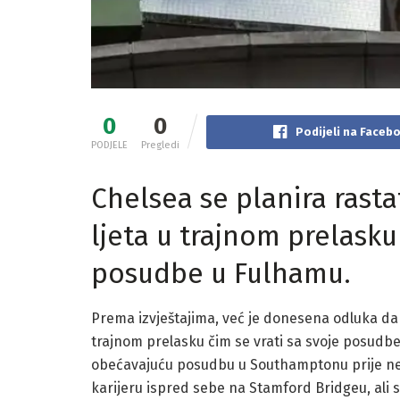
0
0
Podijeli na Faceb
PODJELE
Pregledi
Chelsea se planira ras
ljeta u trajnom prelasku 
posudbe u Fulhamu.
Prema izvještajima, već je donesena odluka da
trajnom prelasku čim se vrati sa svoje posudb
obećavajuću posudbu u Southamptonu prije neko
karijeru ispred sebe na Stamford Bridgeu, ali s