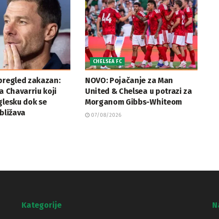
CHELSEA FC
pregled zakazan:
NOVO: Pojačanje za Man
ja Chavarriu koji
United & Chelsea u potrazi za
glesku dok se
Morganom Gibbs-Whiteom
ibližava
07/08/2026
Kategorije
N