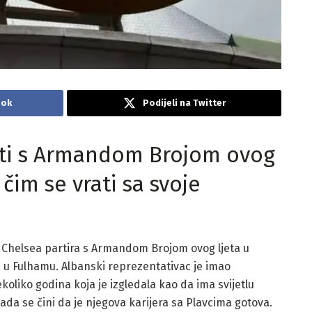
ook
Podijeli na Twitter
tati s Armandom Brojom ovog
čim se vrati sa svoje
 Chelsea partira s Armandom Brojom ovog ljeta u
e u Fulhamu. Albanski reprezentativac je imao
liko godina koja je izgledala kao da ima svijetlu
ada se čini da je njegova karijera sa Plavcima gotova.