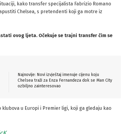
situaciji, kako transfer specijalista Fabrizio Romano
pustiti Chelsea, s pretendenti koji ga motre iz
tati ovog ljeta. Očekuje se trajni transfer čim se
Najnovije: Novi izvještaj imenuje cijenu koju
Chelsea traži za Enza Fernandeza dok se Man City
ozbiljno zainteresovao
 klubova u Europi i Premier ligi, koji ga gledaju kao
dcK