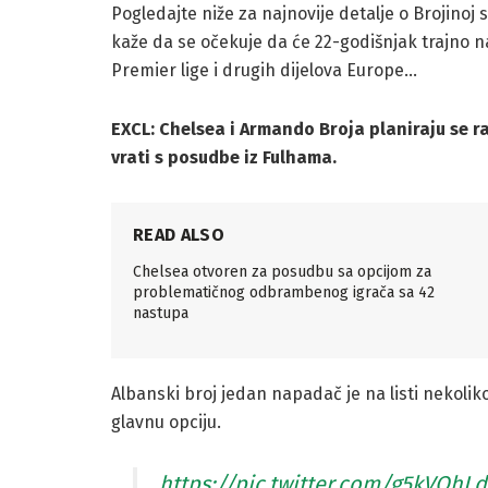
Pogledajte niže za najnovije detalje o Brojinoj 
kaže da se očekuje da će 22-godišnjak trajno na
Premier lige i drugih dijelova Europe…
EXCL: Chelsea i Armando Broja planiraju se ras
vrati s posudbe iz Fulhama.
READ ALSO
Chelsea otvoren za posudbu sa opcijom za
problematičnog odbrambenog igrača sa 42
nastupa
Albanski broj jedan napadač je na listi nekoliko
glavnu opciju.
https://pic.twitter.com/g5kVQhL