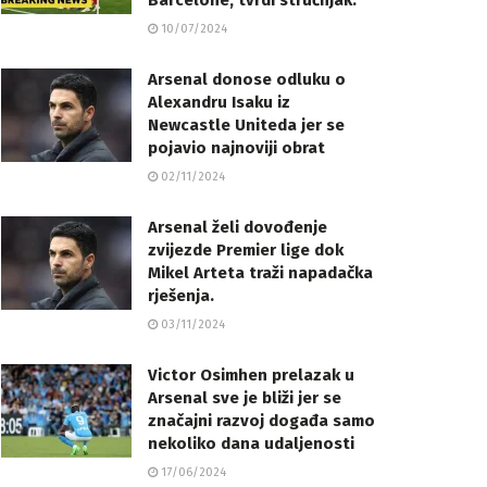
Barcelone, tvrdi stručnjak.
10/07/2024
Arsenal donose odluku o
Alexandru Isaku iz
Newcastle Uniteda jer se
pojavio najnoviji obrat
02/11/2024
Arsenal želi dovođenje
zvijezde Premier lige dok
Mikel Arteta traži napadačka
rješenja.
03/11/2024
Victor Osimhen prelazak u
Arsenal sve je bliži jer se
značajni razvoj događa samo
nekoliko dana udaljenosti
17/06/2024