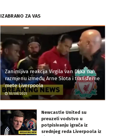
IZABRANO ZA VAS
Zanimljiva reakcija Virgila van Dijka na
razmjenu između Arne Slota i transferne
mete Liverpoola
10/08/2025
Newcastle United su
preuzeli vodstvo u
potpisivanju igrača iz
srednjeg reda Liverpoola iz