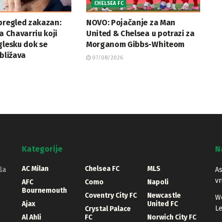
CHELSEA FC
pregled zakazan:
NOVO: Pojačanje za Man
ja Chavarriu koji
United & Chelsea u potrazi za
glesku dok se
Morganom Gibbs-Whiteom
ibližava
07/08/2026
Kategorije
N
AC Milan
Chelsea FC
MLS
ša
As
vr
AFC
Como
Napoli
Bournemouth
Coventry City FC
Newcastle
We
Ajax
United FC
Le
Crystal Palace
Al Ahli
FC
Norwich City FC