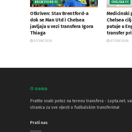
BRENTFORD FC
CHELSEA FC
Otkriven: Stav Brentford-a
Medicinski 
dok se Man Utd i Chelsea
Chelsea cil
javljaju u vezi transfera Igora
putuje u En
Thiaga
transfer pr
07/08/2026
07/08/2026
O nama
Pratite svaki potez na terenu transfera - Lopta.net, va
stranica za sve vijesti o fudbalskim transferima!
Prati nas