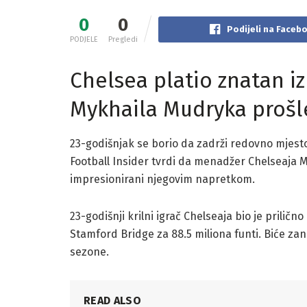
0
0
Podijeli na Faceb
PODJELE
Pregledi
Chelsea platio znatan i
Mykhaila Mudryka prošl
23-godišnjak se borio da zadrži redovno mjesto 
Football Insider tvrdi da menadžer Chelseaja Ma
impresionirani njegovim napretkom.
23-godišnji krilni igrač Chelseaja bio je prilič
Stamford Bridge za 88.5 miliona funti. Biće zanim
sezone.
READ ALSO