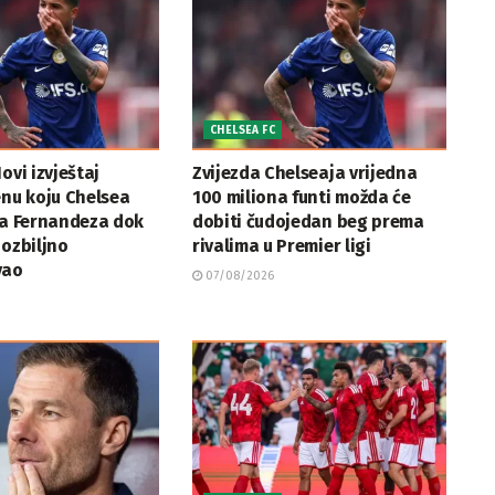
CHELSEA FC
ovi izvještaj
Zvijezda Chelseaja vrijedna
enu koju Chelsea
100 miliona funti možda će
za Fernandeza dok
dobiti čudojedan beg prema
 ozbiljno
rivalima u Premier ligi
vao
07/08/2026