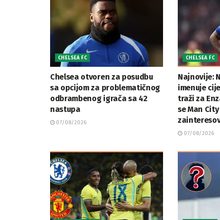
CHELSEA FC
CHELSEA FC
Chelsea otvoren za posudbu
Najnovije: N
sa opcijom za problematičnog
imenuje cij
odbrambenog igrača sa 42
traži za En
nastupa
se Man City
zaintereso
07/08/2026
07/08/2026