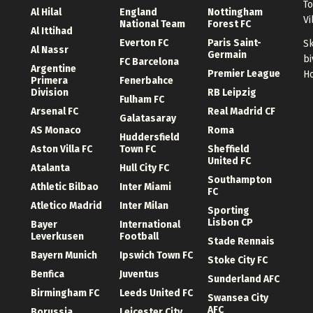
To
Al Hilal
England
Nottingham
Vi
National Team
Forest FC
Al Ittihad
Everton FC
Paris Saint-
Sk
Al Nassr
Germain
bi
FC Barcelona
Argentine
Premier League
Ho
Primera
Fenerbahce
Division
RB Leipzig
Fulham FC
Arsenal FC
Real Madrid CF
Galatasaray
AS Monaco
Roma
Huddersfield
Aston Villa FC
Town FC
Sheffield
United FC
Atalanta
Hull City FC
Southampton
Athletic Bilbao
Inter Miami
FC
Atletico Madrid
Inter Milan
Sporting
Lisbon CP
Bayer
International
Leverkusen
Football
Stade Rennais
Bayern Munich
Ipswich Town FC
Stoke City FC
Benfica
Juventus
Sunderland AFC
Birmingham FC
Leeds United FC
Swansea City
AFC
Borussia
Leicester City