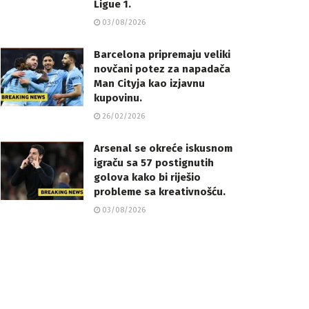
Ligue 1.
03/08/2026
Barcelona pripremaju veliki
novčani potez za napadača
Man Cityja kao izjavnu
kupovinu.
26/02/2026
Arsenal se okreće iskusnom
igraču sa 57 postignutih
golova kako bi riješio
probleme sa kreativnošću.
03/08/2026