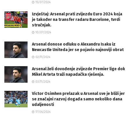
15/07/2024
Izvještaj: Arsenal prati zvijezdu Euro 2024 koja
je također na transfer radaru Barcelone, tvrdi
stručnjak.
10/07/2024
Arsenal donose odluku o Alexandru Isaku iz
Newcastle Uniteda jer se pojavio najnoviji obrat
02/11/2024
Arsenal želi dovođenje zvijezde Premier lige dok
Mikel Arteta traži napadačka rješenja.
03/11/2024
Victor Osimhen prelazak u Arsenal sve je bliži jer
se značajni razvoj događa samo nekoliko dana
udaljenosti
17/06/2024