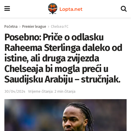
Početna
Premier league
Chelsea FC
Posebno: Priče o odlasku
Raheema Sterlinga daleko od
istine, ali druga zvijezda
Chelseaja bi mogla preći u
Saudijsku Arabiju – stručnjak.
30/04/2024
Vrijeme čitanja: 2 min čitanja