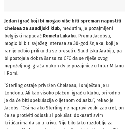
Jedan igrač koji bi mogao više biti spreman napustiti
Chelsea za saudijski klub
, međutim, je pozajmljeni
belgijski napadač
Romelu Lukaku
. Prema Jacobsu,
moglo bi biti svježeg interesa za 30-godišnjaka, koji je
ranije odbio priliku da se preseli u Saudijsku Arabiju, pa
bi postojala dobra šansa za CFC da se riješe ovog
nepoželjnog igrača nakon dvije pozajmice u Inter Milanu
i Romi.
“Sterling ostaje privržen Chelseau, i smješten je u
Londonu. Ali kao visoko plaćeni igrač u klubu, prirodno
je da će biti spekulacija o ljetnom odlasku”, rekao je
Jacobs. “Osima ako Sterling ne napravi veliki zaokret, on
će se protiviti odlasku i pokušati dokazati svim
kritičarima da su u krivu. Nije bilo lako razdoblje za