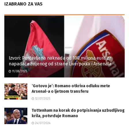
IZABRANO ZA VAS
Izvori: Postavljena naknada od 100 miliona eura za
napadača željenog od strane Liverpoola i Arsenala
11/08/2025
‘Gotovo je’: Romano otkriva odluku mete
Arsenal-a o ljetnom transferu
12/07/2025
Tottenham na korak do potpisivanja uzbudljivog
krila, potvrđuje Romano
24/07/2024