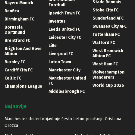
Stade Rennais
Bayern Munich
Football
Stoke City FC
Benfica
Ipswich Town FC
Sunderland AFC
Birmingham FC
Juventus
Swansea City AFC
Borussia
Leeds United FC
Dortmund
Tottenham FC
Leicester City FC
Brentford FC
Watford FC
Lille
Brighton And Hove
West Bromwich
Albion
Liverpool FC
Albion FC
Burnley FC
Luton Town
West Ham FC
Cardiff City FC
Manchester City
Wolverhampton
Wanderers
Celtic FC
Manchester United
FC
World Cup 2026
Champions League
Middlesbrough FC
Najnovije
Manchester United objavljuje šesto ljetno pojačanje Cristiana
Orozca