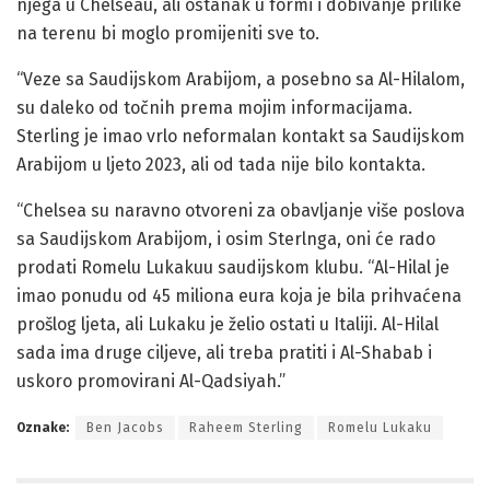
njega u Chelseau, ali ostanak u formi i dobivanje prilike
na terenu bi moglo promijeniti sve to.
“Veze sa Saudijskom Arabijom, a posebno sa Al-Hilalom,
su daleko od točnih prema mojim informacijama.
Sterling je imao vrlo neformalan kontakt sa Saudijskom
Arabijom u ljeto 2023, ali od tada nije bilo kontakta.
“Chelsea su naravno otvoreni za obavljanje više poslova
sa Saudijskom Arabijom, i osim Sterlnga, oni će rado
prodati Romelu Lukakuu saudijskom klubu. “Al-Hilal je
imao ponudu od 45 miliona eura koja je bila prihvaćena
prošlog ljeta, ali Lukaku je želio ostati u Italiji. Al-Hilal
sada ima druge ciljeve, ali treba pratiti i Al-Shabab i
uskoro promovirani Al-Qadsiyah.”
Oznake:
Ben Jacobs
Raheem Sterling
Romelu Lukaku