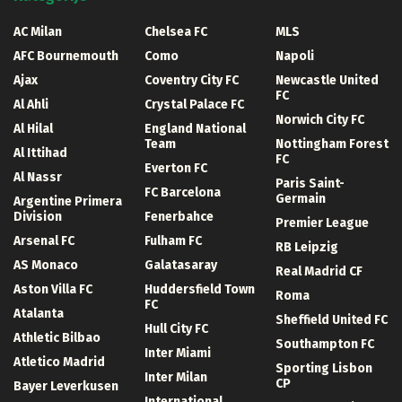
AC Milan
Chelsea FC
MLS
AFC Bournemouth
Como
Napoli
Ajax
Coventry City FC
Newcastle United
FC
Al Ahli
Crystal Palace FC
Norwich City FC
Al Hilal
England National
Team
Nottingham Forest
Al Ittihad
FC
Everton FC
Al Nassr
Paris Saint-
FC Barcelona
Germain
Argentine Primera
Division
Fenerbahce
Premier League
Arsenal FC
Fulham FC
RB Leipzig
AS Monaco
Galatasaray
Real Madrid CF
Aston Villa FC
Huddersfield Town
Roma
FC
Atalanta
Sheffield United FC
Hull City FC
Athletic Bilbao
Southampton FC
Inter Miami
Atletico Madrid
Sporting Lisbon
Inter Milan
CP
Bayer Leverkusen
International