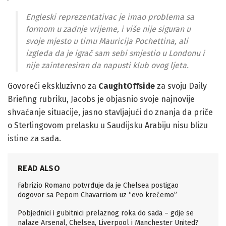
Engleski reprezentativac je imao problema sa
formom u zadnje vrijeme, i više nije siguran u
svoje mjesto u timu Mauricija Pochettina, ali
izgleda da je igrač sam sebi smjestio u Londonu i
nije zainteresiran da napusti klub ovog ljeta.
Govoreći ekskluzivno za
CaughtOffside
za svoju Daily
Briefing rubriku, Jacobs je objasnio svoje najnovije
shvaćanje situacije, jasno stavljajući do znanja da priče
o Sterlingovom prelasku u Saudijsku Arabiju nisu blizu
istine za sada.
READ ALSO
Fabrizio Romano potvrđuje da je Chelsea postigao
dogovor sa Pepom Chavarriom uz “evo krećemo”
Pobjednici i gubitnici prelaznog roka do sada – gdje se
nalaze Arsenal, Chelsea, Liverpool i Manchester United?