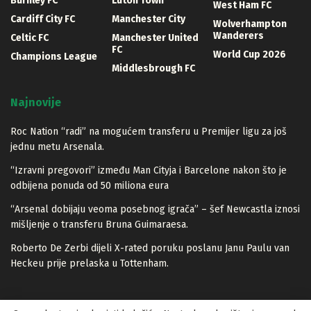
Burnley FC
Luton Town
West Ham FC
Cardiff City FC
Manchester City
Wolverhampton
Wanderers
Celtic FC
Manchester United
FC
World Cup 2026
Champions League
Middlesbrough FC
Najnovije
Roc Nation “radi” na mogućem transferu u Premijer ligu za još
jednu metu Arsenala.
“Izravni pregovori” između Man Cityja i Barcelone nakon što je
odbijena ponuda od 50 miliona eura
“Arsenal dobijaju veoma posebnog igrača” – šef Newcastla iznosi
mišljenje o transferu Bruna Guimaraesa.
Roberto De Zerbi dijeli X-rated poruku poslanu Janu Paulu van
Heckeu prije prelaska u Tottenham.