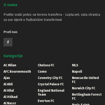
O nama
Pratite svaki potez na terenu transfera - Lopta.net, vaša stranica
za sve vijesti o fudbalskim transferima!
Prati nas
Kategorije
AC Milan
Chelsea FC
MLS
AFC Bournemouth
Como
Napoli
Ajax
Coventry City FC
Newcastle United
FC
Al Ahli
Crystal Palace FC
Norwich City FC
Al Hilal
England National
Team
Nottingham Forest
Al Ittihad
FC
Everton FC
Al Nassr
Paris Saint-