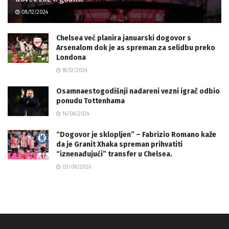
08/12/2024
Chelsea već planira januarski dogovor s
Arsenalom dok je as spreman za selidbu preko
Londona
18/12/2024
Osamnaestogodišnji nadareni vezni igrač odbio
ponudu Tottenhama
16/08/2024
“Dogovor je sklopljen” – Fabrizio Romano kaže
da je Granit Xhaka spreman prihvatiti
“iznenađujući” transfer u Chelsea.
03/08/2026