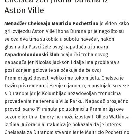
Aston Ville
Menadžer Chelseaja Mauricio Pochettino
je viđen kako
grli zvijezdu Aston Ville Jhona Durana prije nego što su
se ova dva tima sukobila u subotu navečer, nakon
glasina da Plavci žele ovog napadača u januaru.
Zapadnolondonski klub
očajnički treba novog
napadača jer Nicolas Jackson i dalje ima problema s
postizanjem golova te se očekuje da će ovaj
Premierligaš dovesti veliko ime tokom ljeta. Chelsea je
tražio privremeno rješenje u januaru, a postojale su veze
s Duranom jer je Kolumbijac nezadovoljan trenucima
provedenim na terenu u Villa Parku. Napadač prosječno
provodi samo 19 minuta po utakmici u Premier ligi ove
sezone jer Unai Emery ne može izostaviti Olliea Watkinsa
iz tima. Jučerašnja utakmica je pokazala da je interes
Chelseaja za Duranom stvaran jer je Mauricio Pochettino