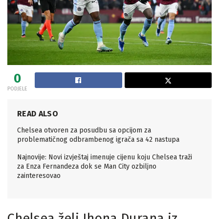
0
PODJELE
READ ALSO
Chelsea otvoren za posudbu sa opcijom za
problematičnog odbrambenog igrača sa 42 nastupa
Najnovije: Novi izvještaj imenuje cijenu koju Chelsea traži
za Enza Fernandeza dok se Man City ozbiljno
zainteresovao
Chelsea želi Jhona Durana iz