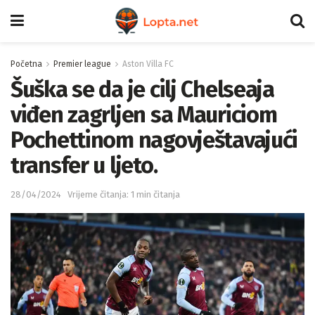
Početna
Premier league
Aston Villa FC
Šuška se da je cilj Chelseaja
viđen zagrljen sa Mauriciom
Pochettinom nagovještavajući
transfer u ljeto.
28/04/2024
Vrijeme čitanja: 1 min čitanja