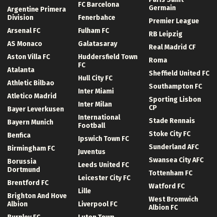
FC Barcelona
Germain
Argentine Primera
Division
Fenerbahce
Premier League
Arsenal FC
Fulham FC
RB Leipzig
AS Monaco
Galatasaray
Real Madrid CF
Aston Villa FC
Huddersfield Town
Roma
FC
Atalanta
Sheffield United FC
Hull City FC
Athletic Bilbao
Southampton FC
Inter Miami
Atletico Madrid
Sporting Lisbon
Inter Milan
CP
Bayer Leverkusen
International
Stade Rennais
Bayern Munich
Football
Stoke City FC
Benfica
Ipswich Town FC
Sunderland AFC
Birmingham FC
Juventus
Swansea City AFC
Borussia
Leeds United FC
Dortmund
Tottenham FC
Leicester City FC
Brentford FC
Watford FC
Lille
Brighton And Hove
West Bromwich
Albion
Liverpool FC
Albion FC