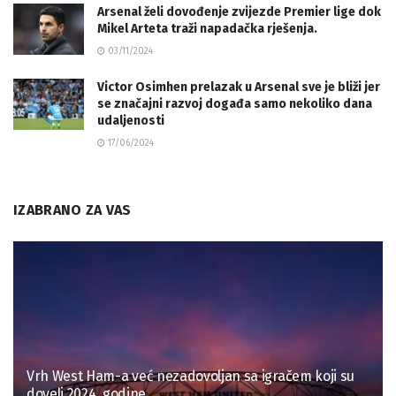
Arsenal želi dovođenje zvijezde Premier lige dok
Mikel Arteta traži napadačka rješenja.
03/11/2024
Victor Osimhen prelazak u Arsenal sve je bliži jer
se značajni razvoj događa samo nekoliko dana
udaljenosti
17/06/2024
IZABRANO ZA VAS
Vrh West Ham-a već nezadovoljan sa igračem koji su
doveli 2024. godine