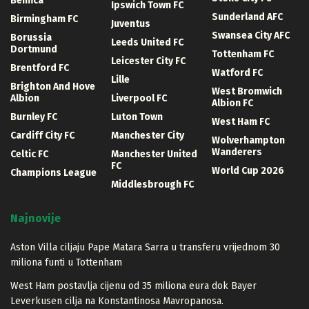
Benfica
Ipswich Town FC
Sunderland AFC
Birmingham FC
Juventus
Swansea City AFC
Borussia
Leeds United FC
Dortmund
Tottenham FC
Leicester City FC
Brentford FC
Watford FC
Lille
Brighton And Hove
West Bromwich
Albion
Liverpool FC
Albion FC
Burnley FC
Luton Town
West Ham FC
Cardiff City FC
Manchester City
Wolverhampton
Wanderers
Celtic FC
Manchester United
FC
World Cup 2026
Champions League
Middlesbrough FC
Najnovije
Aston Villa ciljaju Pape Matara Sarra u transferu vrijednom 30
miliona funti u Tottenham
West Ham postavlja cijenu od 35 miliona eura dok Bayer
Leverkusen cilja na Konstantinosa Mavropanosa.