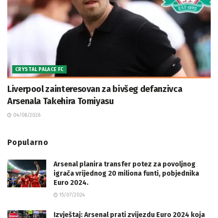
CRYSTAL PALACE FC
Liverpool zainteresovan za bivšeg defanzivca
Arsenala Takehira Tomiyasu
04/08/2026
Popularno
Arsenal planira transfer potez za povoljnog
igrača vrijednog 20 miliona funti, pobjednika
Euro 2024.
15/07/2024
Izvještaj: Arsenal prati zvijezdu Euro 2024 koja