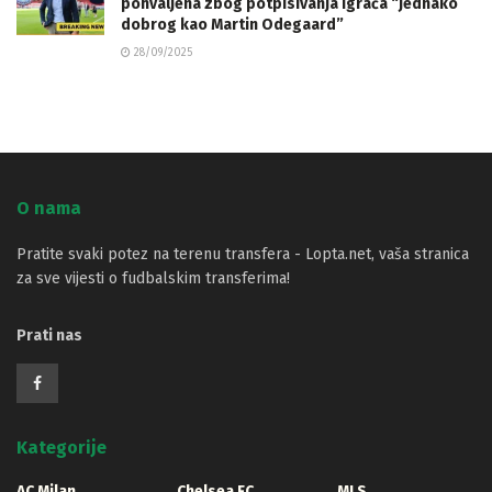
pohvaljena zbog potpisivanja igrača “jednako
dobrog kao Martin Odegaard”
28/09/2025
O nama
Pratite svaki potez na terenu transfera - Lopta.net, vaša stranica
za sve vijesti o fudbalskim transferima!
Prati nas
Kategorije
AC Milan
Chelsea FC
MLS