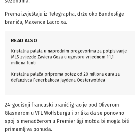
sezonama.
Prema izvještaju iz Telegrapha, drže oko Bundeslige
braniča, Maxence Lacroixa.
READ ALSO
Kristalna palata u naprednim pregovorima za potpisivanje
MLS zvijezde Zaviera Goza u ugovoru vrijednom 11,1
miliona funti.
Kristalna palača priprema potez od 20 miliona eura za
defanzivca Fenerbahcea Jaydena Oosterwoldea
24-godišnji francuski branič igrao je pod Oliverom
Glasnerom u VFL Wolfsburgu i prilika da se ponovno
spoji s menadžerom u Premier ligi možda bi mogla biti
primamljiva ponuda.