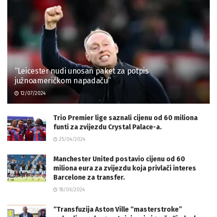
“Leicester nudi unosan paket za potpis
južnoameričkom napadaču”
12/07/2024
Trio Premier lige saznali cijenu od 60 miliona
funti za zvijezdu Crystal Palace-a.
25/04/2024
Manchester United postavio cijenu od 60
miliona eura za zvijezdu koja privlači interes
Barcelone za transfer.
18/06/2024
“Transfuzija Aston Ville “masterstroke”