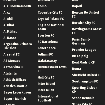
AFC Bournemouth
Como
Napoli
Ajax
Coventry City FC
Newcastle United
FC
Al Ahli
Crystal Palace FC
Norwich City FC
Al Hilal
England National
Team
Nottingham Forest
Al Ittihad
FC
Everton FC
Al Nassr
Paris Saint-
FC Barcelona
Germain
Argentine Primera
Division
Fenerbahce
Premier League
Arsenal FC
Fulham FC
RB Leipzig
AS Monaco
Galatasaray
Real Madrid CF
Aston Villa FC
Huddersfield Town
Roma
FC
Atalanta
Sheffield United FC
Hull City FC
Athletic Bilbao
Southampton FC
Inter Miami
Atletico Madrid
Sporting Lisbon
Inter Milan
CP
Bayer Leverkusen
International
Stade Rennais
Bayern Munich
Football
Stoke City FC