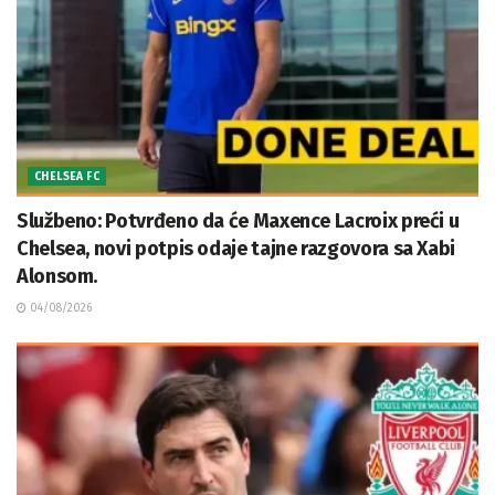
CHELSEA FC
Službeno: Potvrđeno da će Maxence Lacroix preći u
Chelsea, novi potpis odaje tajne razgovora sa Xabi
Alonsom.
04/08/2026