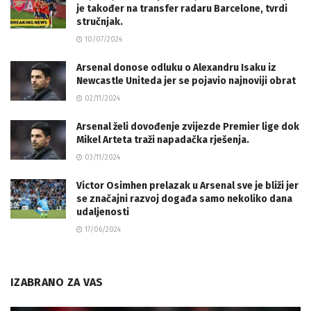
je također na transfer radaru Barcelone, tvrdi
stručnjak.
10/07/2024
Arsenal donose odluku o Alexandru Isaku iz
Newcastle Uniteda jer se pojavio najnoviji obrat
02/11/2024
Arsenal želi dovođenje zvijezde Premier lige dok
Mikel Arteta traži napadačka rješenja.
03/11/2024
Victor Osimhen prelazak u Arsenal sve je bliži jer
se značajni razvoj događa samo nekoliko dana
udaljenosti
17/06/2024
IZABRANO ZA VAS