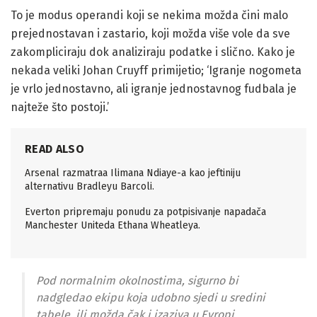
To je modus operandi koji se nekima možda čini malo
prejednostavan i zastario, koji možda više vole da sve
zakompliciraju dok analiziraju podatke i slično. Kako je
nekada veliki Johan Cruyff primijetio; ‘Igranje nogometa
je vrlo jednostavno, ali igranje jednostavnog fudbala je
najteže što postoji.’
READ ALSO
Arsenal razmatraa Ilimana Ndiaye-a kao jeftiniju
alternativu Bradleyu Barcoli.
Everton pripremaju ponudu za potpisivanje napadača
Manchester Uniteda Ethana Wheatleya.
Pod normalnim okolnostima, sigurno bi
nadgledao ekipu koja udobno sjedi u sredini
tabele, ili možda čak i izaziva u Evropi.