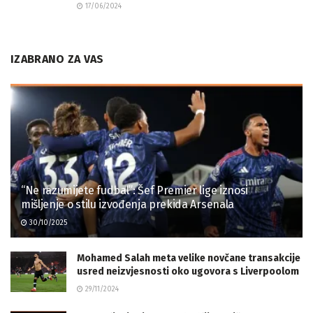
17/06/2024
IZABRANO ZA VAS
“Ne razumijete fudbal”: Šef Premier lige iznosi
mišljenje o stilu izvođenja prekida Arsenala
30/10/2025
Mohamed Salah meta velike novčane transakcije
usred neizvjesnosti oko ugovora s Liverpoolom
29/11/2024