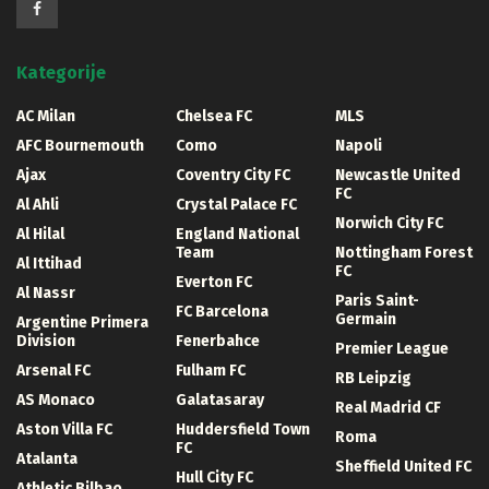
Kategorije
AC Milan
Chelsea FC
MLS
AFC Bournemouth
Como
Napoli
Ajax
Coventry City FC
Newcastle United
FC
Al Ahli
Crystal Palace FC
Norwich City FC
Al Hilal
England National
Team
Nottingham Forest
Al Ittihad
FC
Everton FC
Al Nassr
Paris Saint-
FC Barcelona
Germain
Argentine Primera
Division
Fenerbahce
Premier League
Arsenal FC
Fulham FC
RB Leipzig
AS Monaco
Galatasaray
Real Madrid CF
Aston Villa FC
Huddersfield Town
Roma
FC
Atalanta
Sheffield United FC
Hull City FC
Athletic Bilbao