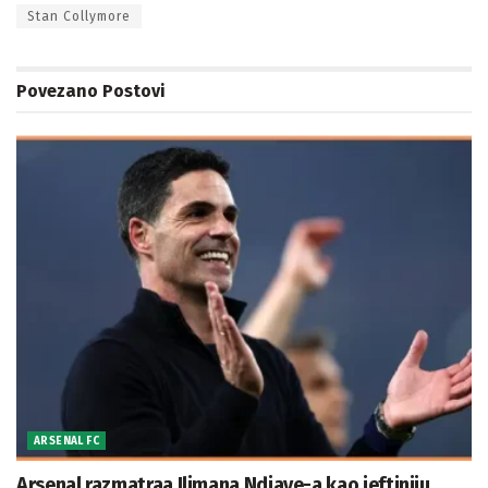
Stan Collymore
Povezano
Postovi
ARSENAL FC
Arsenal razmatraa Ilimana Ndiaye-a kao jeftiniju