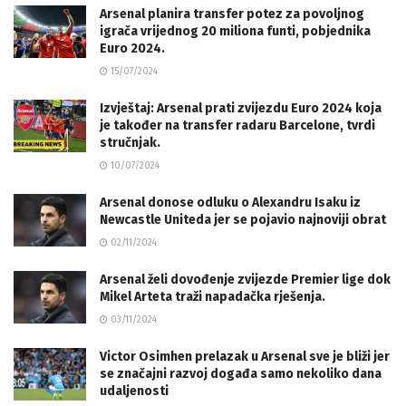
Arsenal planira transfer potez za povoljnog
igrača vrijednog 20 miliona funti, pobjednika
Euro 2024.
15/07/2024
Izvještaj: Arsenal prati zvijezdu Euro 2024 koja
je također na transfer radaru Barcelone, tvrdi
stručnjak.
10/07/2024
Arsenal donose odluku o Alexandru Isaku iz
Newcastle Uniteda jer se pojavio najnoviji obrat
02/11/2024
Arsenal želi dovođenje zvijezde Premier lige dok
Mikel Arteta traži napadačka rješenja.
03/11/2024
Victor Osimhen prelazak u Arsenal sve je bliži jer
se značajni razvoj događa samo nekoliko dana
udaljenosti