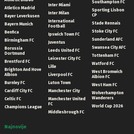
Southampton FC
Inter Miami
Atletico Madrid
Sporting Lisbon
Inter Milan
CP
Bayer Leverkusen
International
Stade Rennais
Bayern Munich
Football
Stoke City FC
Benfica
Ipswich Town FC
Sunderland AFC
Birmingham FC
Juventus
Swansea City AFC
Borussia
Leeds United FC
Dortmund
Tottenham FC
Leicester City FC
Brentford FC
Watford FC
Lille
Brighton And Hove
West Bromwich
Albion
Liverpool FC
Albion FC
Burnley FC
Luton Town
West Ham FC
Cardiff City FC
Manchester City
Wolverhampton
Wanderers
Celtic FC
Manchester United
FC
World Cup 2026
Champions League
Middlesbrough FC
Najnovije