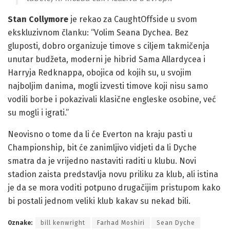
Stan Collymore
je rekao za CaughtOffside u svom
ekskluzivnom članku: “Volim Seana Dychea. Bez
gluposti, dobro organizuje timove s ciljem takmičenja
unutar budžeta, moderni je hibrid Sama Allardycea i
Harryja Redknappa, obojica od kojih su, u svojim
najboljim danima, mogli izvesti timove koji nisu samo
vodili borbe i pokazivali klasične engleske osobine, već
su mogli i igrati.”
Neovisno o tome da li će Everton na kraju pasti u
Championship, bit će zanimljivo vidjeti da li Dyche
smatra da je vrijedno nastaviti raditi u klubu. Novi
stadion zaista predstavlja novu priliku za klub, ali istina
je da se mora voditi potpuno drugačijim pristupom kako
bi postali jednom veliki klub kakav su nekad bili.
Oznake:
bill kenwright
Farhad Moshiri
Sean Dyche