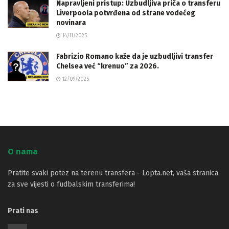
Napravljeni pristup: Uzbudljiva priča o transferu
Liverpoola potvrđena od strane vodećeg
novinara
14/11/2025
Fabrizio Romano kaže da je uzbudljivi transfer
Chelsea već “krenuo” za 2026.
12/09/2025
O nama
Pratite svaki potez na terenu transfera - Lopta.net, vaša stranica
za sve vijesti o fudbalskim transferima!
Prati nas