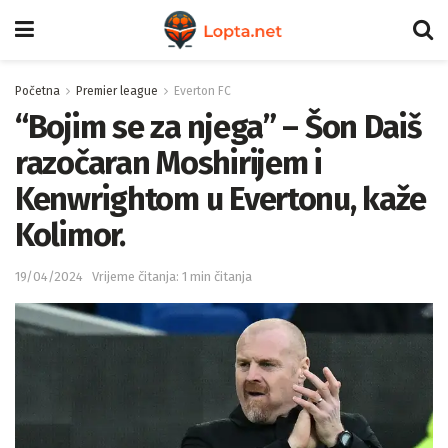
Početna
Premier league
Everton FC
“Bojim se za njega” – Šon Daiš
razočaran Moshirijem i
Kenwrightom u Evertonu, kaže
Kolimor.
19/04/2024
Vrijeme čitanja: 1 min čitanja