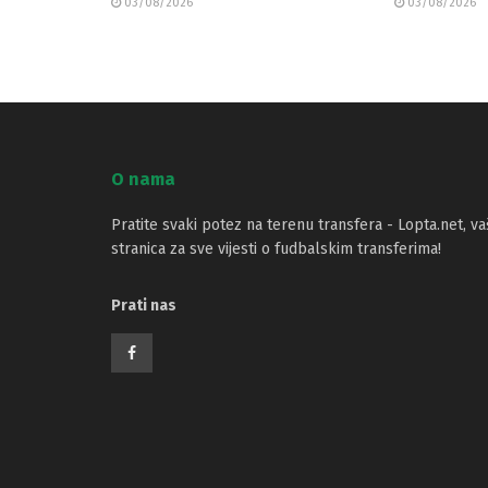
03/08/2026
03/08/2026
O nama
Pratite svaki potez na terenu transfera - Lopta.net, va
stranica za sve vijesti o fudbalskim transferima!
Prati nas