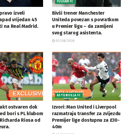
FULHAM FC
pravo izveli
Bivši trener Manchester
apad vrijedan 45
Uniteda povezan s povratkom
ti na Real Madrid.
u Premier ligu – da zamijeni
svog starog asistenta.
03/08/2026
ASTON VILLA FC
takt ostvaren dok
Izvori: Man United i Liverpool
ed bori s PL klubom
razmatraju transfer za zvijezdu
 Richarda Riosa od
Premijer lige dostupnu za £30-
eura.
40m