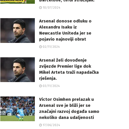
Barcelone, tvrdi stručnjak.
10/07/2024
Arsenal donose odluku o
Alexandru Isaku iz
Newcastle Uniteda jer se
pojavio najnoviji obrat
02/11/2024
Arsenal želi dovođenje
zvijezde Premier lige dok
Mikel Arteta traži napadačka
rješenja.
03/11/2024
Victor Osimhen prelazak u
Arsenal sve je bliži jer se
značajni razvoj događa samo
nekoliko dana udaljenosti
17/06/2024