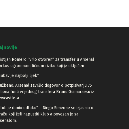
ajnovije
istijan Romero “vrlo otvoren” za transfer u Arsenal
rkos ogromnom ličnom riziku koji je uključen
jubav je najbolji lijek”
užbeno: Arsenal završio dogovor o potpisivanju 75
liona funti vrijednog transfera Brunu Guimaraesu iz
wcastle-a.
lub je donio odluku” – Diego Simeone se izjasnio o
raču koji želi napustiti klub a povezan je sa
rsenalom.