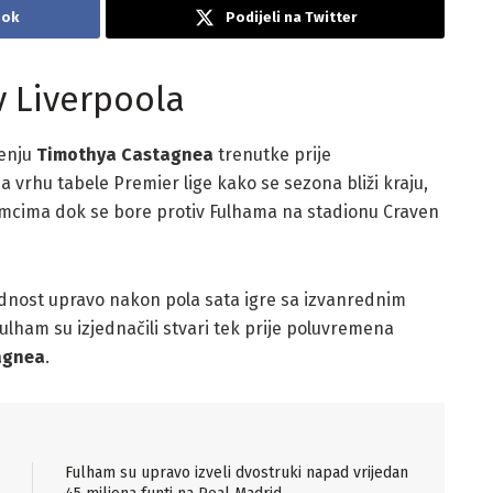
ook
Podijeli na Twitter
v Liverpoola
čenju
Timothya Castagnea
trenutke prije
 vrhu tabele Premier lige kako se sezona bliži kraju,
cima dok se bore protiv Fulhama na stadionu Craven
dnost upravo nakon pola sata igre sa izvanrednim
ulham su izjednačili stvari tek prije poluvremena
agnea
.
Fulham su upravo izveli dvostruki napad vrijedan