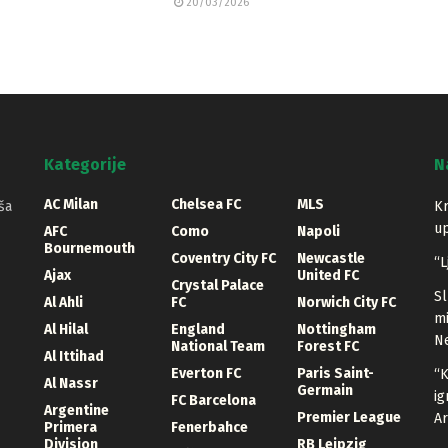
20/03/2026
Kategorije
N
AC Milan
Chelsea FC
MLS
ša
Kr
up
AFC
Como
Napoli
Bournemouth
Coventry City FC
Newcastle
“L
Ajax
United FC
Crystal Palace
Sl
Al Ahli
FC
Norwich City FC
mi
Al Hilal
England
Nottingham
Ne
National Team
Forest FC
Al Ittihad
Everton FC
Paris Saint-
“K
Al Nassr
Germain
ig
FC Barcelona
Argentine
Premier League
A
Primera
Fenerbahce
Division
RB Leipzig