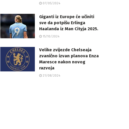
07/05/2024
Giganti iz Europe će učiniti
sve da potpišu Erlinga
Haalanda iz Man Cityja 2025.
15/10/2024
Velike zvijezde Chelseaja
zvanično izvan planova Enza
Maresce nakon novog
razvoja
21/08/2024