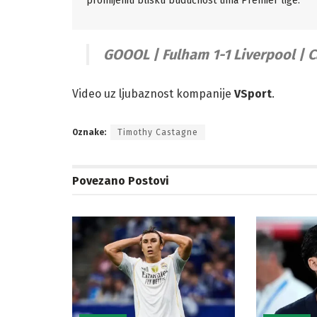
promijeniti blisku budućnost tima Premier lige.
GOOOL | Fulham 1-1 Liverpool | Ca
Video uz ljubaznost kompanije
VSport
.
Oznake:
Timothy Castagne
Povezano
Postovi