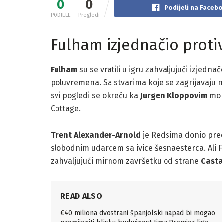
0
0
Podijeli na Faceb
PODJELE
Pregledi
Fulham izjednačio proti
Fulham
su se vratili u igru zahvaljujući izjedna
poluvremena. Sa stvarima koje se zagrijavaju na
svi pogledi se okreću ka
Jurgen Kloppovim
mom
Cottage.
Trent Alexander-Arnold
je Redsima donio pre
slobodnim udarcem sa ivice šesnaesterca. Ali F
zahvaljujući mirnom završetku od strane
Cast
READ ALSO
€40 miliona dvostrani španjolski napad bi mogao