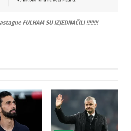
45 miliona funti na Real Madrid.
stagne FULHAM SU IZJEDNAČILI !!!!!!!!