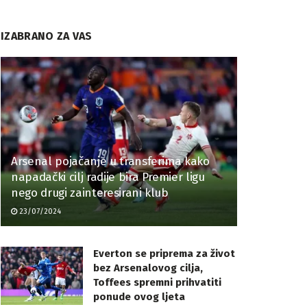
IZABRANO ZA VAS
Arsenal pojačanje u transferima kako
napadački cilj radije bira Premier ligu
nego drugi zainteresirani klub
23/07/2024
Everton se priprema za život
bez Arsenalovog cilja,
Toffees spremni prihvatiti
ponude ovog ljeta