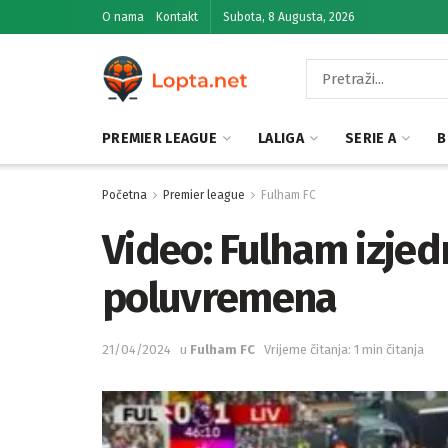
O nama
Kontakt
Subota, 8 Augusta, 2026
PREMIER LEAGUE
LALIGA
SERIE A
B
Početna
Premier league
Fulham FC
Video: Fulham izje
poluvremena
21/04/2024
u
Fulham FC
Vrijeme čitanja: 1 min čitanja