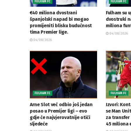
FULHAM FC
FULHAM FC
€40 miliona dvostrani
Fulham su u
španjolski napad bi mogao
dvostruki n
promijeniti blisku budućnost
miliona fun
tima Premier lige.
04/08/2026
04/08/2026
FULHAM FC
FULHAM FC
Arne Slot već odbio još jedan
Izvori: Kon
posao u Premijer ligi – evo
se Man Unit
gdje će najvjerovatnije otići
za transfer
sljedeće
45 miliona 