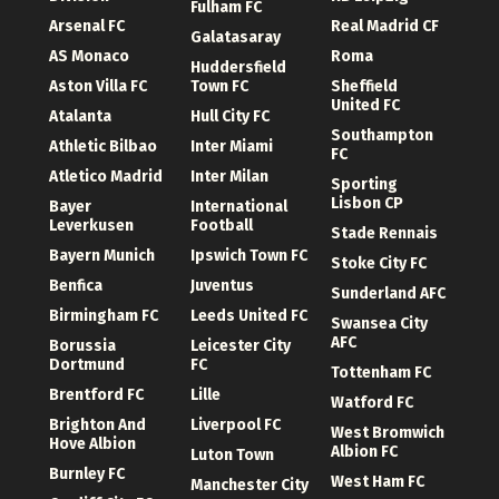
Fulham FC
Arsenal FC
Real Madrid CF
Galatasaray
AS Monaco
Roma
Huddersfield
Aston Villa FC
Town FC
Sheffield
United FC
Atalanta
Hull City FC
Southampton
Athletic Bilbao
Inter Miami
FC
Atletico Madrid
Inter Milan
Sporting
Lisbon CP
Bayer
International
Leverkusen
Football
Stade Rennais
Bayern Munich
Ipswich Town FC
Stoke City FC
Benfica
Juventus
Sunderland AFC
Birmingham FC
Leeds United FC
Swansea City
AFC
Borussia
Leicester City
Dortmund
FC
Tottenham FC
Brentford FC
Lille
Watford FC
Brighton And
Liverpool FC
West Bromwich
Hove Albion
Albion FC
Luton Town
Burnley FC
West Ham FC
Manchester City