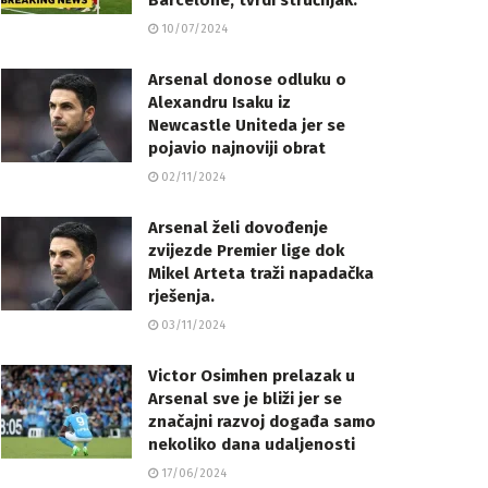
Barcelone, tvrdi stručnjak.
10/07/2024
Arsenal donose odluku o
Alexandru Isaku iz
Newcastle Uniteda jer se
pojavio najnoviji obrat
02/11/2024
Arsenal želi dovođenje
zvijezde Premier lige dok
Mikel Arteta traži napadačka
rješenja.
03/11/2024
Victor Osimhen prelazak u
Arsenal sve je bliži jer se
značajni razvoj događa samo
nekoliko dana udaljenosti
17/06/2024