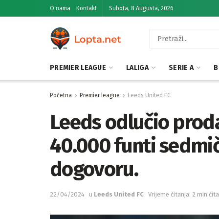
O nama
Kontakt
Subota, 8 Augusta, 2026
PREMIER LEAGUE
LALIGA
SERIE A
B
Početna
Premier league
Leeds United FC
Leeds odlučio proda
40.000 funti sedmi
dogovoru.
22/04/2024
u
Leeds United FC
Vrijeme čitanja: 2 min čit