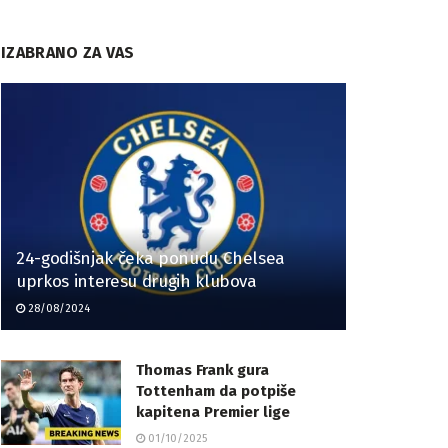
IZABRANO ZA VAS
24-godišnjak čeka ponudu Chelsea
uprkos interesu drugih klubova
28/08/2024
Thomas Frank gura
Tottenham da potpiše
kapitena Premier lige
01/10/2025