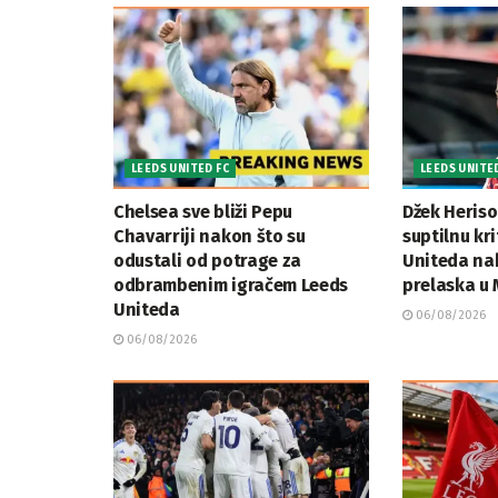
LEEDS UNITED FC
LEEDS UNITE
Chelsea sve bliži Pepu
Džek Herison
Chavarriji nakon što su
suptilnu kr
odustali od potrage za
Uniteda na
odbrambenim igračem Leeds
prelaska u 
Uniteda
06/08/2026
06/08/2026