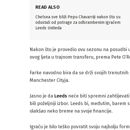
READ ALSO
Chelsea sve bliži Pepu Chavarriji nakon što su
odustali od potrage za odbrambenim igračem
Leeds Uniteda
Nakon što je provedio ovu sezonu na posudbi u
ovog ljeta u trajnom transferu, prema Pete O’R
Farke navodno bira da se drži svojih trenutnih
Manchester Cityja.
Jasno je da
Leeds
neće biti spremni zahtijevati 
bili poželjniji izbor. Leeds bi, međutim, barem 
olakšao neko breme na svoje financije.
Igraču je bilo teško povratit svoju najbolju fo