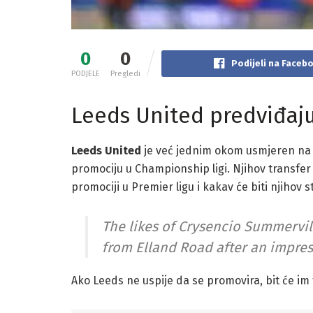
0
0
Podijeli na Faceb
PODJELE
Pregledi
Leeds United predviđaj
Leeds United
je već jednim okom usmjeren na s
promociju u Championship ligi. Njihov transfer
promociji u Premier ligu i kakav će biti njihov 
The likes of Crysencio Summervi
from Elland Road after an impres
Ako Leeds ne uspije da se promovira, bit će im 