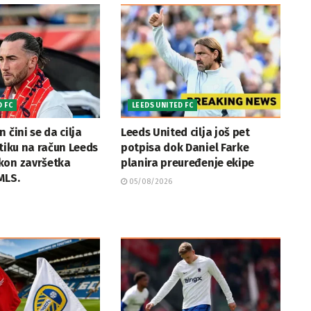
D FC
LEEDS UNITED FC
 čini se da cilja
Leeds United cilja još pet
itiku na račun Leeds
potpisa dok Daniel Farke
kon završetka
planira preuređenje ekipe
MLS.
05/08/2026