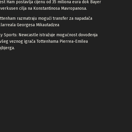
st Ham postavlja cijenu od 35 miliona eura dok Bayer
verkusen cilja na Konstantinosa Mavropanosa.
ttenham razmatraju mogući transfer za napadača
llarreala Georgesa Mikautadzea
y Sports: Newcastle istražuje mogućnost dovođenja
všeg veznog igrača Tottenhama Pierrea-Emilea
jbjerga.