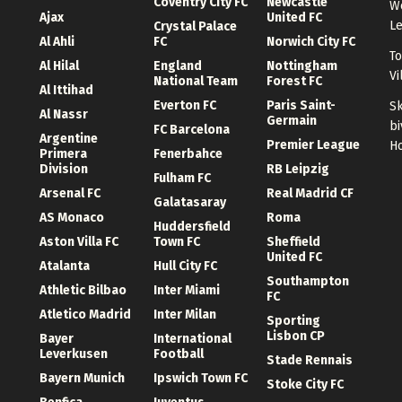
Coventry City FC
Newcastle
We
Ajax
United FC
Le
Crystal Palace
Al Ahli
FC
Norwich City FC
To
Al Hilal
England
Nottingham
Vi
National Team
Forest FC
Al Ittihad
Everton FC
Paris Saint-
Sk
Al Nassr
Germain
bi
FC Barcelona
Argentine
Premier League
Ho
Primera
Fenerbahce
Division
RB Leipzig
Fulham FC
Arsenal FC
Real Madrid CF
Galatasaray
AS Monaco
Roma
Huddersfield
Aston Villa FC
Town FC
Sheffield
United FC
Atalanta
Hull City FC
Southampton
Athletic Bilbao
Inter Miami
FC
Atletico Madrid
Inter Milan
Sporting
Lisbon CP
Bayer
International
Leverkusen
Football
Stade Rennais
Bayern Munich
Ipswich Town FC
Stoke City FC