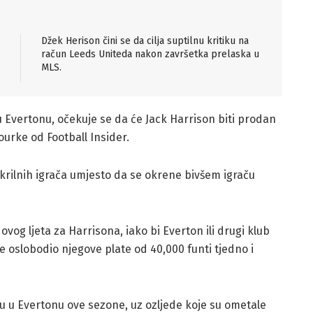
Džek Herison čini se da cilja suptilnu kritiku na
račun Leeds Uniteda nakon završetka prelaska u
MLS.
 Evertonu, očekuje se da će Jack Harrison biti prodan
ourke od Football Insider.
 krilnih igrača umjesto da se okrene bivšem igraču
ovog ljeta za Harrisona, iako bi Everton ili drugi klub
se oslobodio njegove plate od 40,000 funti tjedno i
rmu u Evertonu ove sezone, uz ozljede koje su ometale