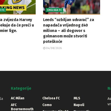
D FC
CHELSEA FC
a zvijezda Harvey
Leeds “ozbiljan udvarač” za
čekuje da će preći u
napadača vrijednog £40
mier lige.
miliona – ali dogovor s
golmanom može stvoriti
poteškoće
04/08/2026
Kategorije
N
AC Milan
Chelsea FC
MLS
ša
As
vr
AFC
Como
Napoli
Bournemouth