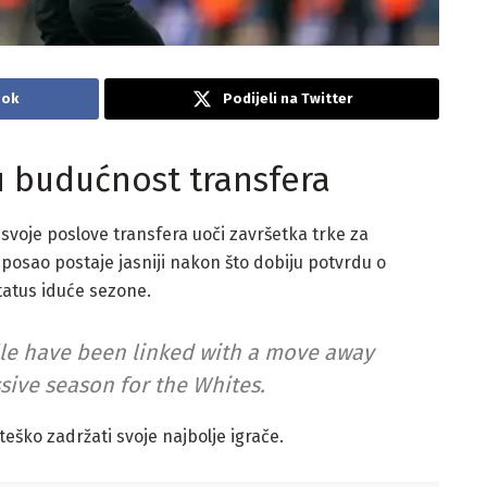
ook
Podijeli na Twitter
u budućnost transfera
voje poslove transfera uoči završetka trke za
 posao postaje jasniji nakon što dobiju potvrdu o
status iduće sezone.
lle have been linked with a move away
sive season for the Whites.
teško zadržati svoje najbolje igrače.