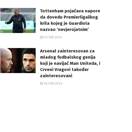
Tottenham pojačava napore
da dovedu Premierligaškog
krila kojeg je Guardiola
nazvao ‘nevjerojatnim’
01/08/2024
Arsenal zainteresovan za
mladog fudbalskog genija
koji je navijač Man Uniteda, i
Crveni Vragovi također
zainteresovani
30/08/2024