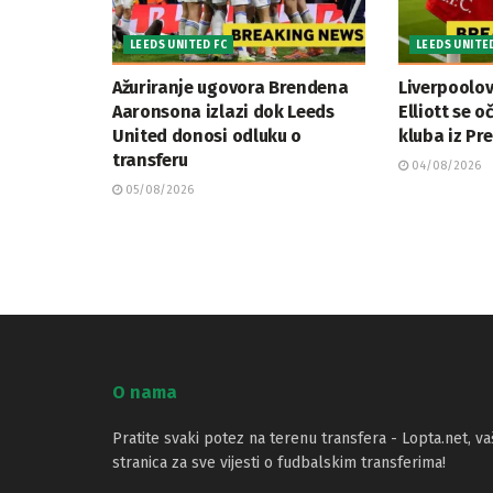
LEEDS UNITED FC
LEEDS UNITE
Ažuriranje ugovora Brendena
Liverpoolov
Aaronsona izlazi dok Leeds
Elliott se o
United donosi odluku o
kluba iz Pre
transferu
04/08/2026
05/08/2026
O nama
Pratite svaki potez na terenu transfera - Lopta.net, va
stranica za sve vijesti o fudbalskim transferima!