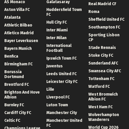
AS Monaco
Galatasaray
Real Madrid CF
Aston Villa FC
Huddersfield Town
Roma
FC
Atalanta
Sheffield United FC
Hull City FC
Athletic Bilbao
Southampton FC
Inter Miami
Atletico Madrid
Sporting Lisbon
Inter Milan
CP
Bayer Leverkusen
International
Stade Rennais
Bayern Munich
Football
Stoke City FC
Benfica
Ipswich Town FC
Sunderland AFC
Birmingham FC
Juventus
Swansea City AFC
Borussia
Leeds United FC
Dortmund
Tottenham FC
Leicester City FC
Brentford FC
Watford FC
Lille
Brighton And Hove
West Bromwich
Albion
Liverpool FC
Albion FC
Burnley FC
Luton Town
West Ham FC
Cardiff City FC
Manchester City
Wolverhampton
Wanderers
Celtic FC
Manchester United
FC
World Cup 2026
Champions League