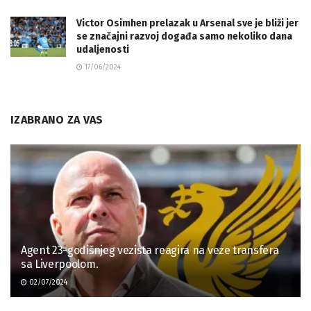
Victor Osimhen prelazak u Arsenal sve je bliži jer
se značajni razvoj događa samo nekoliko dana
udaljenosti
17/06/2024
IZABRANO ZA VAS
Agent 23-godišnjeg vezista reagira na veze transfera
sa Liverpoolom.
02/07/2024