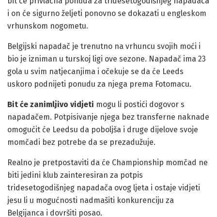
bit će privlačna ponuda za tridesetogodišnjeg napadača
i on će sigurno željeti ponovno se dokazati u engleskom
vrhunskom nogometu.
Belgijski napadač je trenutno na vrhuncu svojih moći i
bio je izniman u turskoj ligi ove sezone. Napadač ima 23
gola u svim natjecanjima i očekuje se da će Leeds
uskoro podnijeti ponudu za njega prema Fotomacu.
Bit će zanimljivo vidjeti
mogu li postići dogovor s
napadačem. Potpisivanje njega bez transferne naknade
omogućit će Leedsu da poboljša i druge dijelove svoje
momčadi bez potrebe da se prezadužuje.
Realno je pretpostaviti da će Championship momčad ne
biti jedini klub zainteresiran za potpis
tridesetogodišnjeg napadača ovog ljeta i ostaje vidjeti
jesu li u mogućnosti nadmašiti konkurenciju za
Belgijanca i dovršiti posao.