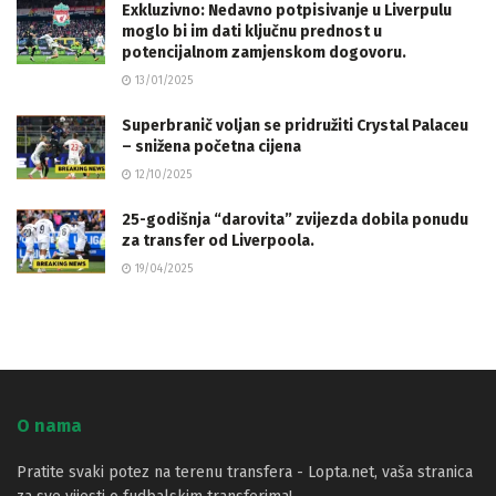
Exkluzivno: Nedavno potpisivanje u Liverpulu
moglo bi im dati ključnu prednost u
potencijalnom zamjenskom dogovoru.
13/01/2025
Superbranič voljan se pridružiti Crystal Palaceu
– snižena početna cijena
12/10/2025
25-godišnja “darovita” zvijezda dobila ponudu
za transfer od Liverpoola.
19/04/2025
O nama
Pratite svaki potez na terenu transfera - Lopta.net, vaša stranica