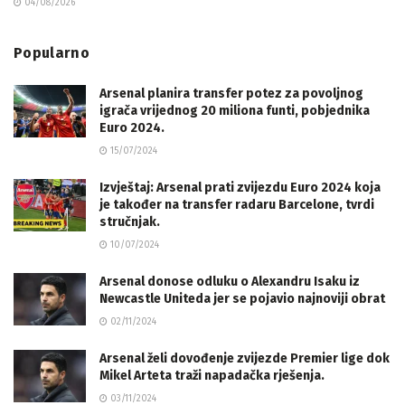
04/08/2026
Popularno
Arsenal planira transfer potez za povoljnog
igrača vrijednog 20 miliona funti, pobjednika
Euro 2024.
15/07/2024
Izvještaj: Arsenal prati zvijezdu Euro 2024 koja
je također na transfer radaru Barcelone, tvrdi
stručnjak.
10/07/2024
Arsenal donose odluku o Alexandru Isaku iz
Newcastle Uniteda jer se pojavio najnoviji obrat
02/11/2024
Arsenal želi dovođenje zvijezde Premier lige dok
Mikel Arteta traži napadačka rješenja.
03/11/2024