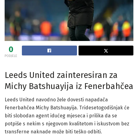
0
PODJELE
Leeds United zainteresiran za
Michy Batshuayija iz Fenerbahčea
Leeds United navodno žele dovesti napadača
Fenerbahčea Michy Batshuayija. Tridesetogodišnjak će
biti slobodan agent idućeg mjeseca i prilika da se
potpiše s nekim s njegovom kvalitetom i iskustvom bez
transferne naknade može biti teško odbiti.