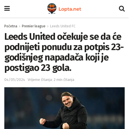
Početna
Premier league
Leeds United FC
Leeds United očekuje se da će
podnijeti ponudu za potpis 23-
godišnjeg napadača koji je
postigao 23 gola.
04/05/2024
Vrijeme čitanja: 2 min čitanja