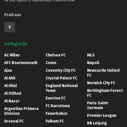
za sve vijesti o fudbalskim transferima!
Prati nas
Kategorije
AC Milan
Chelsea FC
MLS
AFC Bournemouth
Como
Napoli
Ajax
Coventry City FC
Newcastle United
FC
Al Ahli
Crystal Palace FC
Norwich City FC
Al Hilal
England National
Team
Nottingham Forest
Al Ittihad
FC
Everton FC
Al Nassr
Paris Saint-
FC Barcelona
Germain
Argentine Primera
Division
Fenerbahce
Premier League
Arsenal FC
Fulham FC
RB Leipzig