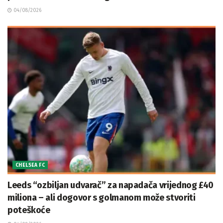
04/08/2026
CHELSEA FC
Leeds “ozbiljan udvarač” za napadača vrijednog £40
miliona – ali dogovor s golmanom može stvoriti
poteškoće