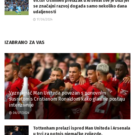
Victor Osimhen prelazak u Arsenal sve je bliži jer
se značajni razvoj događa samo nekoliko dana
udaljenosti
17/06/2024
IZABRANO ZA VAS
Vezni igrač Man Uniteda povezan s ponovnim
susretom s Cristianom Ronaldom kako glasine postaju
intenzivnije
06/07/2024
Tottenham prelazi ispred Man Uniteda i Arsenala
u trci za potpis njemačke zvijezde.