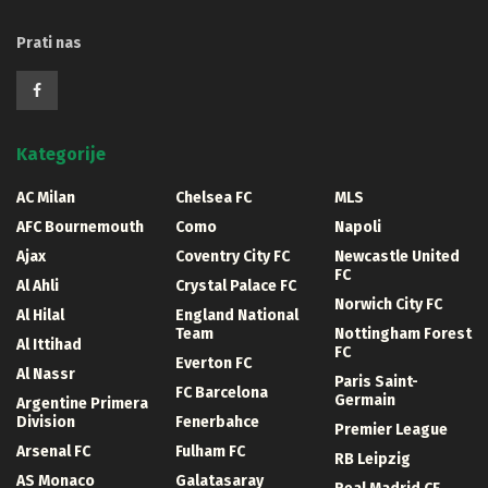
Prati nas
Kategorije
AC Milan
Chelsea FC
MLS
AFC Bournemouth
Como
Napoli
Ajax
Coventry City FC
Newcastle United
FC
Al Ahli
Crystal Palace FC
Norwich City FC
Al Hilal
England National
Team
Nottingham Forest
Al Ittihad
FC
Everton FC
Al Nassr
Paris Saint-
FC Barcelona
Germain
Argentine Primera
Division
Fenerbahce
Premier League
Arsenal FC
Fulham FC
RB Leipzig
AS Monaco
Galatasaray