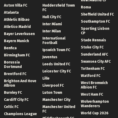
Real Madrid CF
Aston Villa FC
Huddersfield Town
Roma
FC
Atalanta
Sheffield United FC
Hull City FC
Athletic Bilbao
Southampton FC
Inter Miami
Atletico Madrid
Sporting Lisbon
Inter Milan
CP
Bayer Leverkusen
International
Stade Rennais
Bayern Munich
Football
Stoke City FC
Benfica
Ipswich Town FC
Sunderland AFC
Birmingham FC
Juventus
Swansea City AFC
Borussia
Leeds United FC
Dortmund
Tottenham FC
Leicester City FC
Brentford FC
Watford FC
Lille
Brighton And Hove
West Bromwich
Albion
Liverpool FC
Albion FC
Burnley FC
Luton Town
West Ham FC
Cardiff City FC
Manchester City
Wolverhampton
Wanderers
Celtic FC
Manchester United
FC
World Cup 2026
Champions League