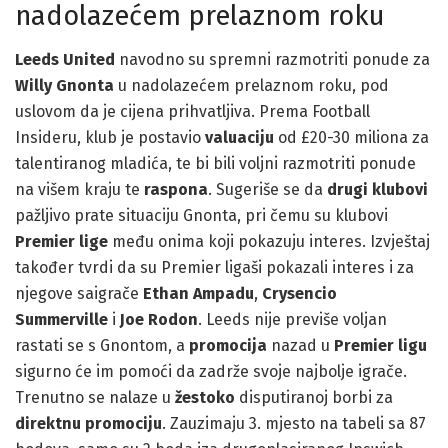
nadolazećem prelaznom roku
Leeds United
navodno su spremni razmotriti ponude za
Willy Gnonta
u nadolazećem prelaznom roku, pod
uslovom da je cijena prihvatljiva. Prema Football
Insideru, klub je postavio
valuaciju
od £20-30 miliona za
talentiranog mladića, te bi bili voljni razmotriti ponude
na višem kraju te
raspona
. Sugeriše se da
drugi klubovi
pažljivo prate situaciju Gnonta, pri čemu su klubovi
Premier lige
među onima koji pokazuju interes. Izvještaj
također tvrdi da su Premier ligaši pokazali interes i za
njegove saigrače
Ethan Ampadu
,
Crysencio
Summerville
i
Joe Rodon
. Leeds nije previše voljan
rastati se s Gnontom, a
promocija
nazad u
Premier ligu
sigurno će im pomoći da zadrže svoje najbolje igrače.
Trenutno se nalaze u
žestoko
disputiranoj borbi za
direktnu promociju
. Zauzimaju 3. mjesto na tabeli sa 87