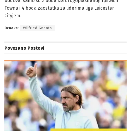
bodova, samo su 2 boda iza drugoplasiranog Ipswich
Towna i 4 boda zaostatka za liderima lige Leicester
Cityjem.
Oznake:
Wilfried Gnonto
Povezano
Postovi