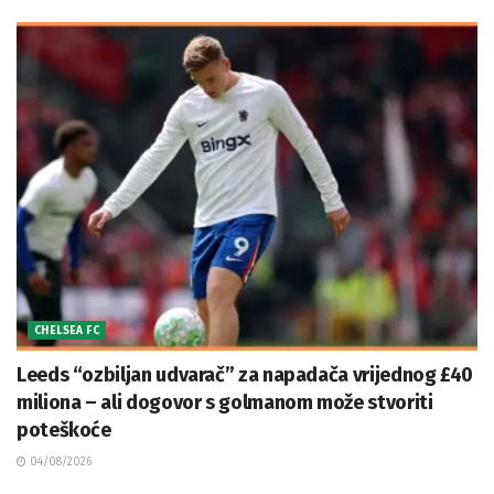
CHELSEA FC
Leeds “ozbiljan udvarač” za napadača vrijednog £40
miliona – ali dogovor s golmanom može stvoriti
poteškoće
04/08/2026