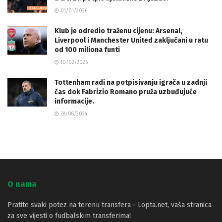
01/01/2026
Klub je odredio traženu cijenu: Arsenal,
Liverpool i Manchester United zaključani u ratu
od 100 miliona funti
10/02/2026
Tottenham radi na potpisivanju igrača u zadnji
čas dok Fabrizio Romano pruža uzbuđujuće
informacije.
28/08/2024
O nama
Pratite svaki potez na terenu transfera - Lopta.net, vaša stranica
za sve vijesti o fudbalskim transferima!