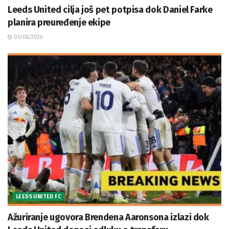
Leeds United cilja još pet potpisa dok Daniel Farke
planira preuređenje ekipe
05/08/2026
LEEDS UNITED FC
Ažuriranje ugovora Brendena Aaronsona izlazi dok