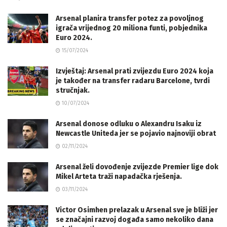
Arsenal planira transfer potez za povoljnog
igrača vrijednog 20 miliona funti, pobjednika
Euro 2024.
15/07/2024
Izvještaj: Arsenal prati zvijezdu Euro 2024 koja
je također na transfer radaru Barcelone, tvrdi
stručnjak.
10/07/2024
Arsenal donose odluku o Alexandru Isaku iz
Newcastle Uniteda jer se pojavio najnoviji obrat
02/11/2024
Arsenal želi dovođenje zvijezde Premier lige dok
Mikel Arteta traži napadačka rješenja.
03/11/2024
Victor Osimhen prelazak u Arsenal sve je bliži jer
se značajni razvoj događa samo nekoliko dana