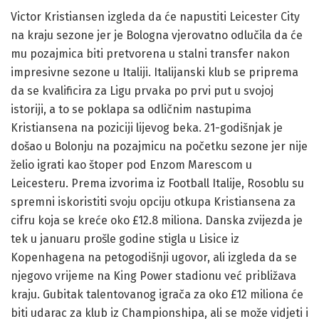
Victor Kristiansen izgleda da će napustiti Leicester City
na kraju sezone jer je Bologna vjerovatno odlučila da će
mu pozajmica biti pretvorena u stalni transfer nakon
impresivne sezone u Italiji. Italijanski klub se priprema
da se kvalificira za Ligu prvaka po prvi put u svojoj
istoriji, a to se poklapa sa odličnim nastupima
Kristiansena na poziciji lijevog beka. 21-godišnjak je
došao u Bolonju na pozajmicu na početku sezone jer nije
želio igrati kao štoper pod Enzom Marescom u
Leicesteru. Prema izvorima iz Football Italije, Rosoblu su
spremni iskoristiti svoju opciju otkupa Kristiansena za
cifru koja se kreće oko £12.8 miliona. Danska zvijezda je
tek u januaru prošle godine stigla u Lisice iz
Kopenhagena na petogodišnji ugovor, ali izgleda da se
njegovo vrijeme na King Power stadionu već približava
kraju. Gubitak talentovanog igrača za oko £12 miliona će
biti udarac za klub iz Championshipa, ali se može vidjeti i