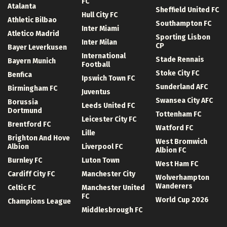
FC
Atalanta
Sheffield United FC
Hull City FC
Athletic Bilbao
Southampton FC
Inter Miami
Atletico Madrid
Sporting Lisbon
Inter Milan
CP
Bayer Leverkusen
International
Stade Rennais
Bayern Munich
Football
Stoke City FC
Benfica
Ipswich Town FC
Sunderland AFC
Birmingham FC
Juventus
Swansea City AFC
Borussia
Leeds United FC
Dortmund
Tottenham FC
Leicester City FC
Brentford FC
Watford FC
Lille
Brighton And Hove
West Bromwich
Albion
Liverpool FC
Albion FC
Burnley FC
Luton Town
West Ham FC
Cardiff City FC
Manchester City
Wolverhampton
Wanderers
Celtic FC
Manchester United
FC
World Cup 2026
Champions League
Middlesbrough FC