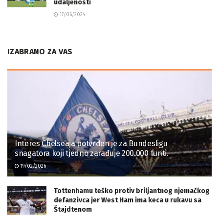
udaljenosti
17/06/2024
IZABRANO ZA VAS
Interes Chelseaja potvrđen je za Bundesligu
snagatora koji tjedno zarađuje 200.000 funti.
19/02/2026
Tottenhamu teško protiv briljantnog njemačkog
defanzivca jer West Ham ima keca u rukavu sa
Štajdtenom