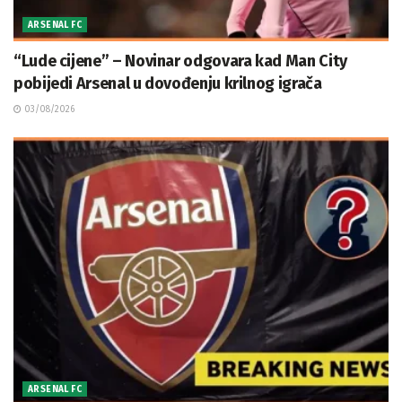
ARSENAL FC
“Lude cijene” – Novinar odgovara kad Man City
pobijedi Arsenal u dovođenju krilnog igrača
03/08/2026
ARSENAL FC