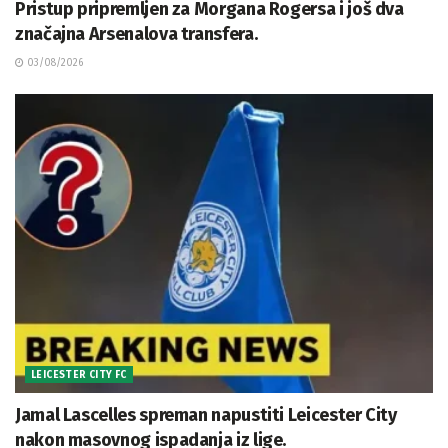
Pristup pripremljen za Morgana Rogersa i još dva
značajna Arsenalova transfera.
03/08/2026
LEICESTER CITY FC
Jamal Lascelles spreman napustiti Leicester City
nakon masovnog ispadanja iz lige.