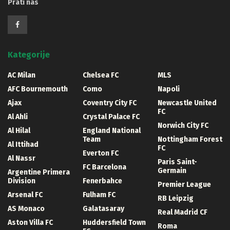
Prati nas
Kategorije
AC Milan
Chelsea FC
MLS
AFC Bournemouth
Como
Napoli
Ajax
Coventry City FC
Newcastle United
FC
Al Ahli
Crystal Palace FC
Norwich City FC
Al Hilal
England National
Team
Nottingham Forest
Al Ittihad
FC
Everton FC
Al Nassr
Paris Saint-
FC Barcelona
Germain
Argentine Primera
Division
Fenerbahce
Premier League
Arsenal FC
Fulham FC
RB Leipzig
AS Monaco
Galatasaray
Real Madrid CF
Aston Villa FC
Huddersfield Town
Roma