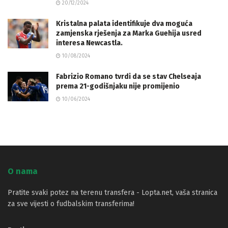
20/12/2024
Kristalna palata identifikuje dva moguća
zamjenska rješenja za Marka Guehija usred
interesa Newcastla.
10/08/2024
Fabrizio Romano tvrdi da se stav Chelseaja
prema 21-godišnjaku nije promijenio
10/06/2024
O nama
Pratite svaki potez na terenu transfera - Lopta.net, vaša stranica
za sve vijesti o fudbalskim transferima!