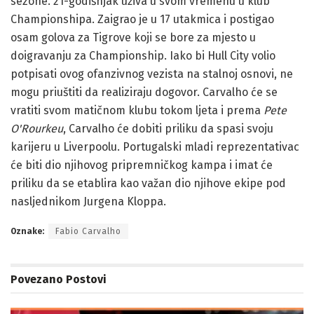
sezone. 21-godišnjak uživa u svom vremenu u klub
Championshipa. Zaigrao je u 17 utakmica i postigao
osam golova za Tigrove koji se bore za mjesto u
doigravanju za Championship. Iako bi Hull City volio
potpisati ovog ofanzivnog vezista na stalnoj osnovi, ne
mogu priuštiti da realiziraju dogovor. Carvalho će se
vratiti svom matičnom klubu tokom ljeta i prema
Pete
O'Rourkeu
, Carvalho će dobiti priliku da spasi svoju
karijeru u Liverpoolu. Portugalski mladi reprezentativac
će biti dio njihovog pripremničkog kampa i imat će
priliku da se etablira kao važan dio njihove ekipe pod
nasljednikom Jurgena Kloppa.
Oznake:
Fabio Carvalho
Povezano
Postovi