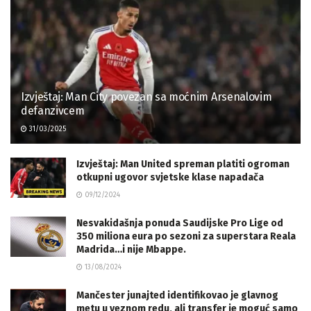
Izvještaj: Man City povezan sa moćnim Arsenalovim
defanzivcem
31/03/2025
Izvještaj: Man United spreman platiti ogroman
otkupni ugovor svjetske klase napadača
09/12/2024
Nesvakidašnja ponuda Saudijske Pro Lige od
350 miliona eura po sezoni za superstara Reala
Madrida…i nije Mbappe.
13/08/2024
Mančester junajted identifikovao je glavnog
metu u veznom redu, ali transfer je moguć samo