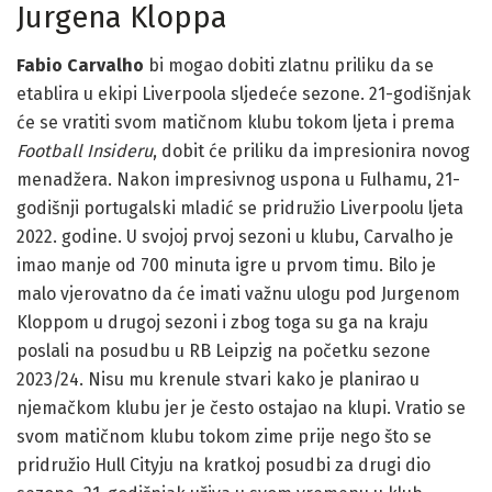
Jurgena Kloppa
Fabio Carvalho
bi mogao dobiti zlatnu priliku da se
etablira u ekipi Liverpoola sljedeće sezone. 21-godišnjak
će se vratiti svom matičnom klubu tokom ljeta i prema
Football Insideru
, dobit će priliku da impresionira novog
menadžera. Nakon impresivnog uspona u Fulhamu, 21-
godišnji portugalski mladić se pridružio Liverpoolu ljeta
2022. godine. U svojoj prvoj sezoni u klubu, Carvalho je
imao manje od 700 minuta igre u prvom timu. Bilo je
malo vjerovatno da će imati važnu ulogu pod Jurgenom
Kloppom u drugoj sezoni i zbog toga su ga na kraju
poslali na posudbu u RB Leipzig na početku sezone
2023/24. Nisu mu krenule stvari kako je planirao u
njemačkom klubu jer je često ostajao na klupi. Vratio se
svom matičnom klubu tokom zime prije nego što se
pridružio Hull Cityju na kratkoj posudbi za drugi dio