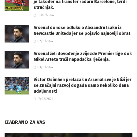
je također na transfer radaru Barcelone, tvrdi
stručnjak.
10/07/2024
Arsenal donose odluku o Alexandru Isaku iz
Newcastle Uniteda jer se pojavio najnoviji obrat
02/11/2024
Arsenal želi dovođenje zvijezde Premier lige dok
Mikel Arteta traži napadačka rješenja.
03/11/2024
Victor Osimhen prelazak u Arsenal sve je bliži jer
se značajni razvoj događa samo nekoliko dana
udaljenosti
17/06/2024
IZABRANO ZA VAS