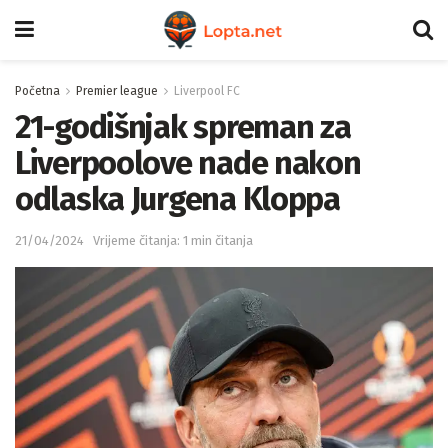
Početna
Premier league
Liverpool FC
21-godišnjak spreman za
Liverpoolove nade nakon
odlaska Jurgena Kloppa
21/04/2024
Vrijeme čitanja: 1 min čitanja