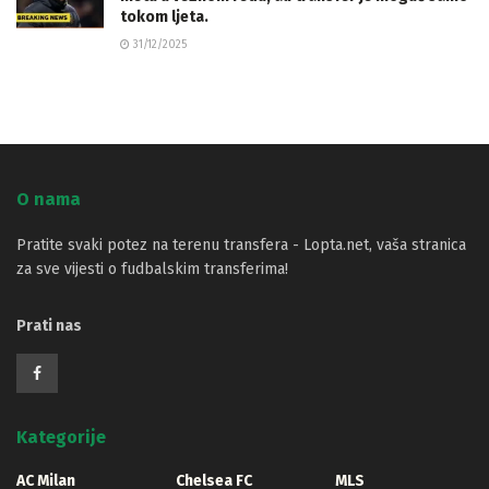
tokom ljeta.
31/12/2025
O nama
Pratite svaki potez na terenu transfera - Lopta.net, vaša stranica
za sve vijesti o fudbalskim transferima!
Prati nas
Kategorije
AC Milan
Chelsea FC
MLS