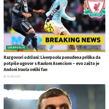
LIVERPOOL FC
Razgovori održani: Liverpoolu ponuđena prilika da
potpiše ugovor s Raulom Asenciom – evo zašto je
Andoni Iraola veliki fan
06/08/2026