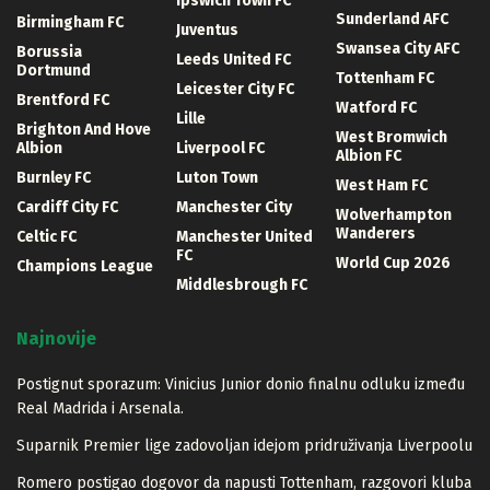
Ipswich Town FC
Sunderland AFC
Birmingham FC
Juventus
Swansea City AFC
Borussia
Leeds United FC
Dortmund
Tottenham FC
Leicester City FC
Brentford FC
Watford FC
Lille
Brighton And Hove
West Bromwich
Albion
Liverpool FC
Albion FC
Burnley FC
Luton Town
West Ham FC
Cardiff City FC
Manchester City
Wolverhampton
Wanderers
Celtic FC
Manchester United
FC
World Cup 2026
Champions League
Middlesbrough FC
Najnovije
Postignut sporazum: Vinicius Junior donio finalnu odluku između
Real Madrida i Arsenala.
Suparnik Premier lige zadovoljan idejom pridruživanja Liverpoolu
Romero postigao dogovor da napusti Tottenham, razgovori kluba