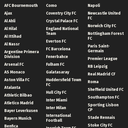
AFC Bournemouth
Como
Napoli
Ajax
Coventry City FC
Newcastle United
FC
Al Ahli
Crystal Palace FC
Norwich City FC
Al Hilal
England National
Team
Nottingham Forest
Al Ittihad
FC
Everton FC
Al Nassr
Paris Saint-
FC Barcelona
Germain
Argentine Primera
Division
Fenerbahce
Premier League
Arsenal FC
Fulham FC
RB Leipzig
AS Monaco
Galatasaray
Real Madrid CF
Aston Villa FC
Huddersfield Town
Roma
FC
Atalanta
Sheffield United FC
Hull City FC
Athletic Bilbao
Southampton FC
Inter Miami
Atletico Madrid
Sporting Lisbon
Inter Milan
CP
Bayer Leverkusen
International
Stade Rennais
Bayern Munich
Football
Stoke City FC
Benfica