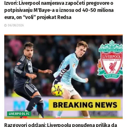
Izvori: Liverpool namjerava započeti pregovore o
potpisivanju M'Baye-a u iznosu od 40-50 miliona
eura, on “voli” projekat Redsa
06/08/2026
LIVERPOOL FC
Razgovori održani: Liverpoolu ponuđena prilika da