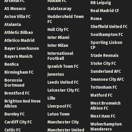
Arsenal FC
Fulham FC
RB Leipzig
AS Monaco
Galatasaray
Real Madrid CF
Aston Villa FC
Huddersfield Town
Roma
FC
Atalanta
Sheffield United FC
Hull City FC
Athletic Bilbao
Southampton FC
Inter Miami
Atletico Madrid
Sporting Lisbon
Inter Milan
CP
Bayer Leverkusen
International
Stade Rennais
Bayern Munich
Football
Stoke City FC
Benfica
Ipswich Town FC
Sunderland AFC
Birmingham FC
Juventus
Swansea City AFC
Borussia
Leeds United FC
Dortmund
Tottenham FC
Leicester City FC
Brentford FC
Watford FC
Lille
Brighton And Hove
West Bromwich
Albion
Liverpool FC
Albion FC
Burnley FC
Luton Town
West Ham FC
Cardiff City FC
Manchester City
Wolverhampton
Wanderers
Celtic FC
Manchester United