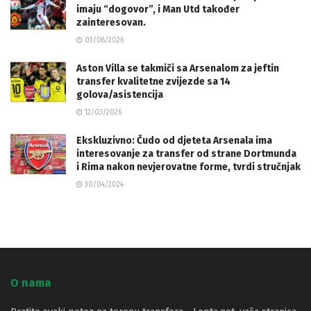
imaju “dogovor”, i Man Utd također
zainteresovan.
03/08/2026
Aston Villa se takmiči sa Arsenalom za jeftin
transfer kvalitetne zvijezde sa 14
golova/asistencija
12/03/2026
Ekskluzivno: Čudo od djeteta Arsenala ima
interesovanje za transfer od strane Dortmunda
i Rima nakon nevjerovatne forme, tvrdi stručnjak
30/04/2024
O nama