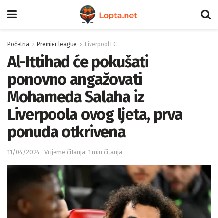
Početna
Premier league
Liverpool FC
Al-Ittihad će pokušati
ponovno angažovati
Mohameda Salaha iz
Liverpoola ovog ljeta, prva
ponuda otkrivena
11/04/2024
Vrijeme čitanja: 1 min čitanja