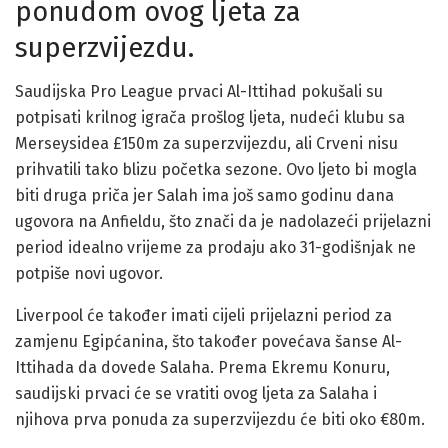
ponudom ovog ljeta za
superzvijezdu.
Saudijska Pro League prvaci Al-Ittihad pokušali su
potpisati krilnog igrača prošlog ljeta, nudeći klubu sa
Merseysidea £150m za superzvijezdu, ali Crveni nisu
prihvatili tako blizu početka sezone. Ovo ljeto bi mogla
biti druga priča jer Salah ima još samo godinu dana
ugovora na Anfieldu, što znači da je nadolazeći prijelazni
period idealno vrijeme za prodaju ako 31-godišnjak ne
potpiše novi ugovor.
Liverpool će također imati cijeli prijelazni period za
zamjenu Egipćanina, što također povećava šanse Al-
Ittihada da dovede Salaha. Prema Ekremu Konuru,
saudijski prvaci će se vratiti ovog ljeta za Salaha i
njihova prva ponuda za superzvijezdu će biti oko €80m.