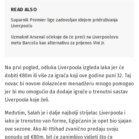
READ ALSO
Suparnik Premier lige zadovoljan idejom pridruživanja
Liverpoolu
Uzmakni! Arsenal očekuje da će preći na Liverpoolovu
metu Barcolu kao alternativu za prijenos Vini Jr.
Na prvi pogled, odluka Liverpoola izgleda laka jer će
dobiti €80m ili više za igrača koji ove godine puni 32. Taj
novac bi novom dolazećem menadžeru mnogo pomogao
jer bi mu omogućio da dodaje igrače u trenutni sastav
Liverpoola koje želi.
Međutim, Salah je i dalje najbolji strijelac Liverpoola i
iako je trenutno van forme, Egipćanin je opet bio sjajan
ove sezone. Ako Al-Ittihad zvanično predaju svoju
ponudu od €80m, bit će zanimljivo vidjeti što će