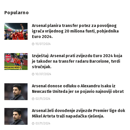
Popularno
Arsenal planira transfer potez za povoljnog
igrača vrijednog 20 miliona funti, pobjednika
Euro 2024.
15/07/2024
Izvještaj: Arsenal prati zvijezdu Euro 2024 koja
je također na transfer radaru Barcelone, tvrdi
stručnjak.
10/07/2024
Arsenal donose odluku o Alexandru Isaku iz
Newcastle Uniteda jer se pojavio najnoviji obrat
02/11/2024
Arsenal želi dovođenje zvijezde Premier lige dok
Mikel Arteta traži napadačka rješenja.
03/11/2024