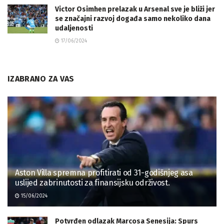
Victor Osimhen prelazak u Arsenal sve je bliži jer
se značajni razvoj događa samo nekoliko dana
udaljenosti
17/06/2024
IZABRANO ZA VAS
Aston Villa spremna profitirati od 31-godišnjeg asa
uslijed zabrinutosti za finansijsku održivost.
15/06/2024
Potvrđen odlazak Marcosa Senesija: Spurs