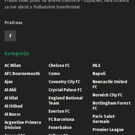
Pratite svaki potez na terenu transfera - Lopta.net, vaša stranica
za sve vijesti o fudbalskim transferima!
Prati nas
Kategorije
AC Milan
Chelsea FC
MLS
AFC Bournemouth
Como
Napoli
Ajax
Coventry City FC
Newcastle United
FC
Al Ahli
Crystal Palace FC
Norwich City FC
Al Hilal
England National
Team
Nottingham Forest
Al Ittihad
FC
Everton FC
Al Nassr
Paris Saint-
FC Barcelona
Germain
Argentine Primera
Division
Fenerbahce
Premier League