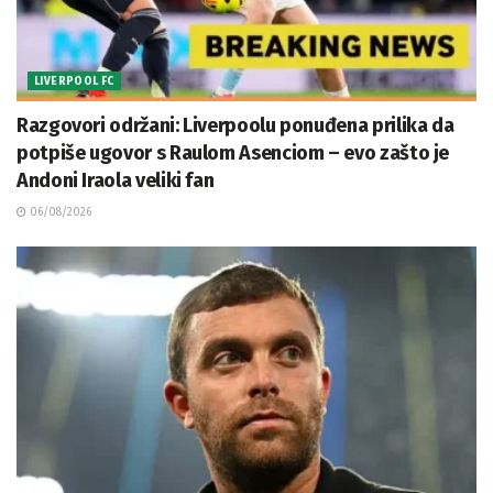
LIVERPOOL FC
Razgovori održani: Liverpoolu ponuđena prilika da
potpiše ugovor s Raulom Asenciom – evo zašto je
Andoni Iraola veliki fan
06/08/2026