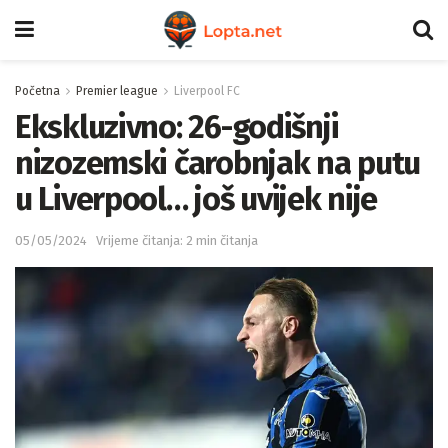
Početna
Premier league
Liverpool FC
Ekskluzivno: 26-godišnji
nizozemski čarobnjak na putu
u Liverpool… još uvijek nije
05/05/2024
Vrijeme čitanja: 2 min čitanja