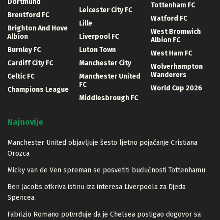
Dortmund
Tottenham FC
Leicester City FC
Brentford FC
Watford FC
Lille
Brighton And Hove
West Bromwich
Albion
Liverpool FC
Albion FC
Burnley FC
Luton Town
West Ham FC
Cardiff City FC
Manchester City
Wolverhampton
Wanderers
Celtic FC
Manchester United
FC
World Cup 2026
Champions League
Middlesbrough FC
Najnovije
Manchester United objavljuje šesto ljetno pojačanje Cristiana
Orozca
Micky van de Ven spreman se posvetiti budućnosti Tottenhamu.
Ben Jacobs otkriva istinu iza interesa Liverpoola za Djeda
Spencea.
Fabrizio Romano potvrđuje da je Chelsea postigao dogovor sa