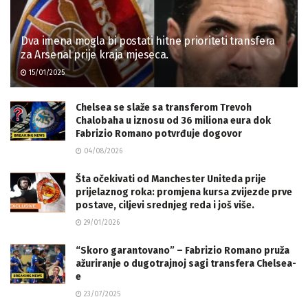
Dva imena mogla bi postati hitne prioriteti transfera
za Arsenal prije kraja mjeseca.
15/01/2025
Chelsea se slaže sa transferom Trevoh
Chalobaha u iznosu od 36 miliona eura dok
Fabrizio Romano potvrđuje dogovor
04/08/2026
Šta očekivati od Manchester Uniteda prije
prijelaznog roka: promjena kursa zvijezde prve
postave, ciljevi srednjeg reda i još više.
29/01/2026
“Skoro garantovano” – Fabrizio Romano pruža
ažuriranje o dugotrajnoj sagi transfera Chelsea-
e
23/07/2025