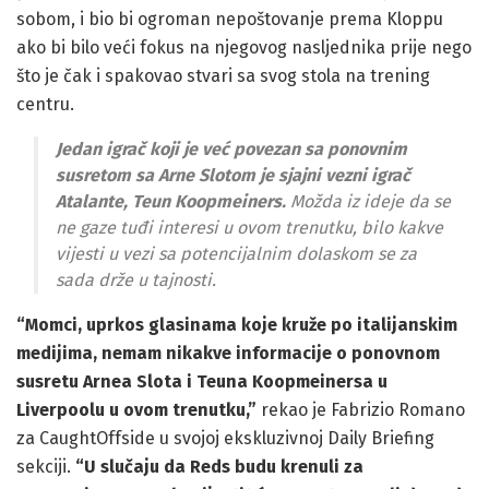
sobom, i bio bi ogroman nepoštovanje prema Kloppu
ako bi bilo veći fokus na njegovog nasljednika prije nego
što je čak i spakovao stvari sa svog stola na trening
centru.
Jedan igrač koji je već povezan sa ponovnim
susretom sa Arne Slotom je sjajni vezni igrač
Atalante, Teun Koopmeiners.
Možda iz ideje da se
ne gaze tuđi interesi u ovom trenutku, bilo kakve
vijesti u vezi sa potencijalnim dolaskom se za
sada drže u tajnosti.
“Momci, uprkos glasinama koje kruže po italijanskim
medijima, nemam nikakve informacije o ponovnom
susretu Arnea Slota i Teuna Koopmeinersa u
Liverpoolu u ovom trenutku,”
rekao je Fabrizio Romano
za CaughtOffside u svojoj ekskluzivnoj Daily Briefing
sekciji.
“U slučaju da Reds budu krenuli za