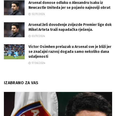
Arsenal donose odluku o Alexandru Isaku iz
Newcastle Uniteda jer se pojavio najnoviji obrat
02/11/2024
Arsenal želi dovođenje zvijezde Premier lige dok
Mikel Arteta traži napadačka rješenja.
03/11/2024
Victor Osimhen prelazak u Arsenal sve je bliži jer
se značajni razvoj događa samo nekoliko dana
udaljenosti
17/06/2024
IZABRANO ZA VAS