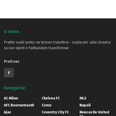
O nama
Pratite svaki potez na terenu transfera - Lopta.net, vaša stranica
za sve vijesti o fudbalskim transferima!
Prati nas
Kategorije
AC Milan
Chelsea FC
MLS
AFC Bournemouth
Como
Napoli
Ajax
Coventry City FC
Newcastle United