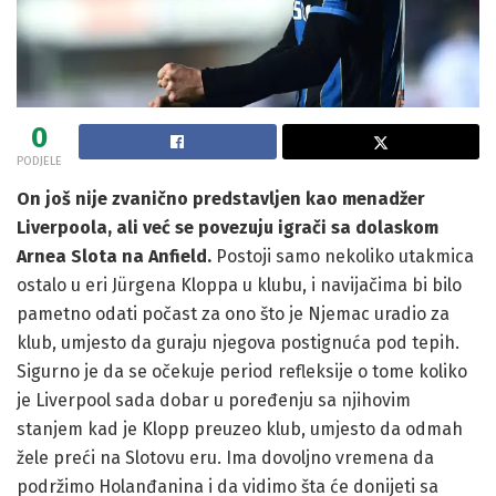
0
PODJELE
On još nije zvanično predstavljen kao menadžer
Liverpoola, ali već se povezuju igrači sa dolaskom
Arnea Slota na Anfield.
Postoji samo nekoliko utakmica
ostalo u eri Jürgena Kloppa u klubu, i navijačima bi bilo
pametno odati počast za ono što je Njemac uradio za
klub, umjesto da guraju njegova postignuća pod tepih.
Sigurno je da se očekuje period refleksije o tome koliko
je Liverpool sada dobar u poređenju sa njihovim
stanjem kad je Klopp preuzeo klub, umjesto da odmah
žele preći na Slotovu eru. Ima dovoljno vremena da
podržimo Holanđanina i da vidimo šta će donijeti sa