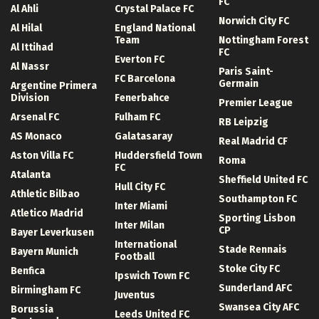
FC
Al Ahli
Crystal Palace FC
Norwich City FC
Al Hilal
England National
Team
Nottingham Forest
Al Ittihad
FC
Everton FC
Al Nassr
Paris Saint-
FC Barcelona
Germain
Argentine Primera
Division
Fenerbahce
Premier League
Arsenal FC
Fulham FC
RB Leipzig
AS Monaco
Galatasaray
Real Madrid CF
Aston Villa FC
Huddersfield Town
Roma
FC
Atalanta
Sheffield United FC
Hull City FC
Athletic Bilbao
Southampton FC
Inter Miami
Atletico Madrid
Sporting Lisbon
Inter Milan
CP
Bayer Leverkusen
International
Stade Rennais
Bayern Munich
Football
Stoke City FC
Benfica
Ipswich Town FC
Sunderland AFC
Birmingham FC
Juventus
Swansea City AFC
Borussia
Leeds United FC