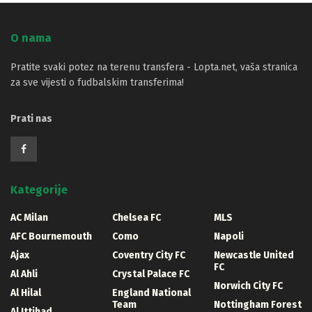
O nama
Pratite svaki potez na terenu transfera - Lopta.net, vaša stranica
za sve vijesti o fudbalskim transferima!
Prati nas
Kategorije
AC Milan
Chelsea FC
MLS
AFC Bournemouth
Como
Napoli
Ajax
Coventry City FC
Newcastle United
FC
Al Ahli
Crystal Palace FC
Norwich City FC
Al Hilal
England National
Team
Nottingham Forest
Al Ittihad