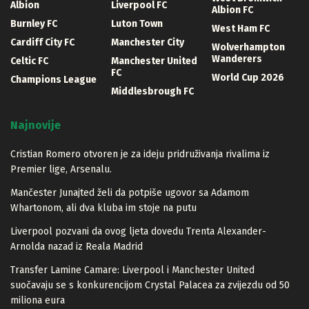
Albion
Liverpool FC
Albion FC
Burnley FC
Luton Town
West Ham FC
Cardiff City FC
Manchester City
Wolverhampton
Wanderers
Celtic FC
Manchester United
FC
World Cup 2026
Champions League
Middlesbrough FC
Najnovije
Cristian Romero otvoren je za ideju pridruživanja rivalima iz
Premier lige, Arsenalu.
Mančester Junajted želi da potpiše ugovor sa Adamom
Whartonom, ali dva kluba im stoje na putu
Liverpool pozvani da ovog ljeta dovedu Trenta Alexander-
Arnolda nazad iz Reala Madrid
Transfer Lamine Camare: Liverpool i Manchester United
suočavaju se s konkurencijom Crystal Palacea za zvijezdu od 50
miliona eura