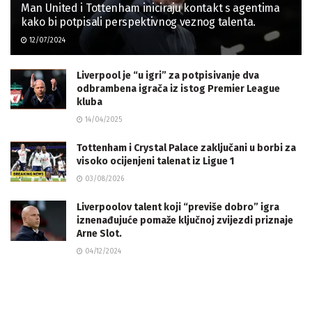
Man United i Tottenham iniciraju kontakt s agentima
kako bi potpisali perspektivnog veznog talenta.
12/07/2024
Liverpool je “u igri” za potpisivanje dva
odbrambena igrača iz istog Premier League
kluba
14/04/2025
Tottenham i Crystal Palace zaključani u borbi za
visoko ocijenjeni talenat iz Ligue 1
03/08/2026
Liverpoolov talent koji “previše dobro” igra
iznenađujuće pomaže ključnoj zvijezdi priznaje
Arne Slot.
04/12/2024