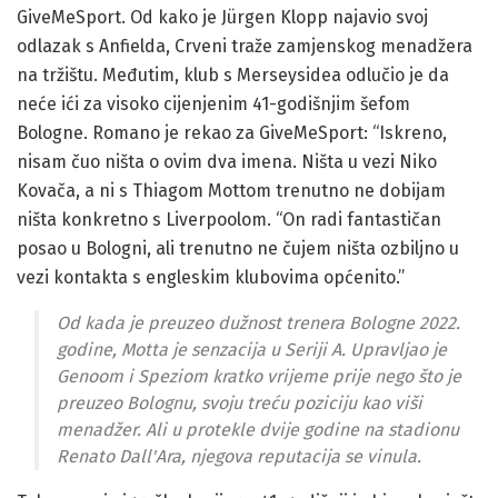
GiveMeSport. Od kako je Jürgen Klopp najavio svoj
odlazak s Anfielda, Crveni traže zamjenskog menadžera
na tržištu. Međutim, klub s Merseysidea odlučio je da
neće ići za visoko cijenjenim 41-godišnjim šefom
Bologne. Romano je rekao za GiveMeSport: “Iskreno,
nisam čuo ništa o ovim dva imena. Ništa u vezi Niko
Kovača, a ni s Thiagom Mottom trenutno ne dobijam
ništa konkretno s Liverpoolom. “On radi fantastičan
posao u Bologni, ali trenutno ne čujem ništa ozbiljno u
vezi kontakta s engleskim klubovima općenito.”
Od kada je preuzeo dužnost trenera Bologne 2022.
godine, Motta je senzacija u Seriji A. Upravljao je
Genoom i Speziom kratko vrijeme prije nego što je
preuzeo Bolognu, svoju treću poziciju kao viši
menadžer. Ali u protekle dvije godine na stadionu
Renato Dall'Ara, njegova reputacija se vinula.