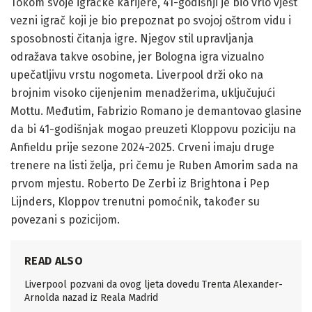
Tokom svoje igračke karijere, 41-godišnji je bio vrlo vješt
vezni igrač koji je bio prepoznat po svojoj oštrom vidu i
sposobnosti čitanja igre. Njegov stil upravljanja
odražava takve osobine, jer Bologna igra vizualno
upečatljivu vrstu nogometa. Liverpool drži oko na
brojnim visoko cijenjenim menadžerima, uključujući
Mottu. Međutim, Fabrizio Romano je demantovao glasine
da bi 41-godišnjak mogao preuzeti Kloppovu poziciju na
Anfieldu prije sezone 2024-2025. Crveni imaju druge
trenere na listi želja, pri čemu je Ruben Amorim sada na
prvom mjestu. Roberto De Zerbi iz Brightona i Pep
Lijnders, Kloppov trenutni pomoćnik, također su
povezani s pozicijom.
READ ALSO
Liverpool pozvani da ovog ljeta dovedu Trenta Alexander-
Arnolda nazad iz Reala Madrid