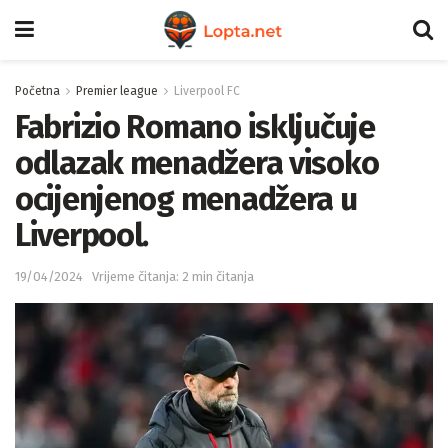
Početna
Premier league
Liverpool FC
Fabrizio Romano isključuje
odlazak menadžera visoko
ocijenjenog menadžera u
Liverpool.
19/04/2024
Vrijeme čitanja: 2 min čitanja