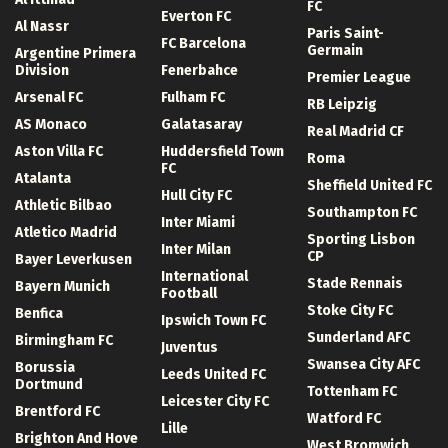
FC
Everton FC
Al Nassr
Paris Saint-
FC Barcelona
Germain
Argentine Primera
Division
Fenerbahce
Premier League
Arsenal FC
Fulham FC
RB Leipzig
AS Monaco
Galatasaray
Real Madrid CF
Aston Villa FC
Huddersfield Town
Roma
FC
Atalanta
Sheffield United FC
Hull City FC
Athletic Bilbao
Southampton FC
Inter Miami
Atletico Madrid
Sporting Lisbon
Inter Milan
CP
Bayer Leverkusen
International
Stade Rennais
Bayern Munich
Football
Stoke City FC
Benfica
Ipswich Town FC
Sunderland AFC
Birmingham FC
Juventus
Swansea City AFC
Borussia
Leeds United FC
Dortmund
Tottenham FC
Leicester City FC
Brentford FC
Watford FC
Lille
Brighton And Hove
West Bromwich