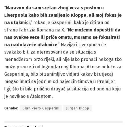
“
Naravno da sam sretan zbog veza s poslom u
Liverpoolu kako bih zamijenio Kloppa, ali moj fokus je
na utakmici
,” rekao je Gasperini, kako je citiran od
strane Fabrizia Romana na X. “
Ne možemo dopustiti da
nas ovakve veze ili priče ometu, moramo se fokusirati
na nadolazeće utakmice
.” Navijači Liverpoola će
svakako biti zainteresovani da se situacija s
menadžerom brzo riješi, ali nije lako pronaći nekoga tko
može preuzeti od legendarnog Kloppa. Ako se odluče za
Gasperinija, bilo bi zanimljivo vidjeti kakav bi utjecaj
mogao imati sa jednim od najvećih timova u Premijer
ligi, što bi bila prilično drugačija situacija od one na koju
je navikao s Atalantom.
Oznake:
Gian Piero Gasperini
Jurgen Klopp