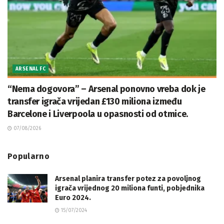
ARSENAL FC
“Nema dogovora” – Arsenal ponovno vreba dok je
transfer igrača vrijedan £130 miliona između
Barcelone i Liverpoola u opasnosti od otmice.
07/08/2026
Popularno
Arsenal planira transfer potez za povoljnog
igrača vrijednog 20 miliona funti, pobjednika
Euro 2024.
15/07/2024