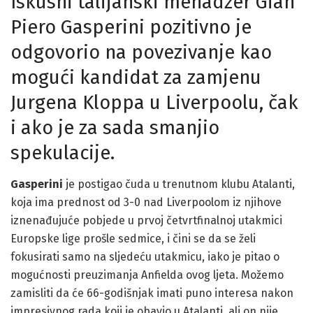
Iskusni talijanski menadžer Gian
Piero Gasperini pozitivno je
odgovorio na povezivanje kao
mogući kandidat za zamjenu
Jurgena Kloppa u Liverpoolu, čak
i ako je za sada smanjio
spekulacije.
Gasperini
je postigao čuda u trenutnom klubu Atalanti,
koja ima prednost od 3-0 nad Liverpoolom iz njihove
iznenađujuće pobjede u prvoj četvrtfinalnoj utakmici
Europske lige prošle sedmice, i čini se da se želi
fokusirati samo na sljedeću utakmicu, iako je pitao o
mogućnosti preuzimanja Anfielda ovog ljeta. Možemo
zamisliti da će 66-godišnjak imati puno interesa nakon
impresivnog rada koji je obavio u Atalanti, ali on nije