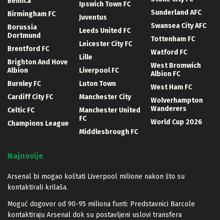
Benfica
Ipswich Town FC
Sunderland AFC
Birmingham FC
Juventus
Swansea City AFC
Borussia
Leeds United FC
Dortmund
Tottenham FC
Leicester City FC
Brentford FC
Watford FC
Lille
Brighton And Hove
West Bromwich
Albion
Liverpool FC
Albion FC
Burnley FC
Luton Town
West Ham FC
Cardiff City FC
Manchester City
Wolverhampton
Wanderers
Celtic FC
Manchester United
FC
World Cup 2026
Champions League
Middlesbrough FC
Najnovije
Arsenal bi mogao koštati Liverpool milione nakon što su
kontaktirali krilaša.
Moguć dogovor od 90-95 miliona funti: Predstavnici Barcole
kontaktiraju Arsenal dok su postavljeni uslovi transfera