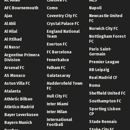
AC Milan
Chelsea FC
MLS
AFC Bournemouth
Como
Napoli
Ajax
Coventry City FC
Newcastle United
FC
Al Ahli
Crystal Palace FC
Norwich City FC
Al Hilal
England National
Team
Nottingham Forest
Al Ittihad
FC
Everton FC
Al Nassr
Paris Saint-
FC Barcelona
Germain
Argentine Primera
Division
Fenerbahce
Premier League
Arsenal FC
Fulham FC
RB Leipzig
AS Monaco
Galatasaray
Real Madrid CF
Aston Villa FC
Huddersfield Town
Roma
FC
Atalanta
Sheffield United FC
Hull City FC
Athletic Bilbao
Southampton FC
Inter Miami
Atletico Madrid
Sporting Lisbon
Inter Milan
CP
Bayer Leverkusen
International
Stade Rennais
Bayern Munich
Football
Stoke City FC