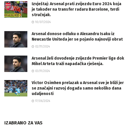
Izvještaj: Arsenal prati zvijezdu Euro 2024 koja
je također na transfer radaru Barcelone, tvrdi
stručnjak.
10/07/2024
Arsenal donose odluku o Alexandru Isaku iz
Newcastle Uniteda jer se pojavio najnoviji obrat
02/11/2024
Arsenal želi dovođenje zvijezde Premier lige dok
Mikel Arteta traži napadačka rješenja.
03/11/2024
Victor Osimhen prelazak u Arsenal sve je bliži jer
se značajni razvoj događa samo nekoliko dana
udaljenosti
17/06/2024
IZABRANO ZA VAS