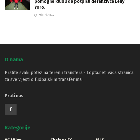
pomogne klubu da potpišu defanzivca Leny
Yoro.
19/07/2024
O nama
Pratite svaki potez na terenu transfera - Lopta.net, vaša stranica
za sve vijesti o fudbalskim transferima!
Prati nas
Kategorije