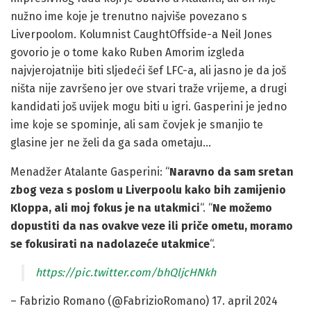
nužno ime koje je trenutno najviše povezano s
Liverpoolom. Kolumnist CaughtOffside-a Neil Jones
govorio je o tome kako Ruben Amorim izgleda
najvjerojatnije biti sljedeći šef LFC-a, ali jasno je da još
ništa nije završeno jer ove stvari traže vrijeme, a drugi
kandidati još uvijek mogu biti u igri. Gasperini je jedno
ime koje se spominje, ali sam čovjek je smanjio te
glasine jer ne želi da ga sada ometaju…
Menadžer Atalante Gasperini: “
Naravno da sam sretan
zbog veza s poslom u Liverpoolu kako bih zamijenio
Kloppa, ali moj fokus je na utakmici
“. “
Ne možemo
dopustiti da nas ovakve veze ili priče ometu, moramo
se fokusirati na nadolazeće utakmice
“.
https://pic.twitter.com/bhQljcHNkh
– Fabrizio Romano (@FabrizioRomano) 17. april 2024