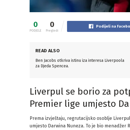
0
0
Podijeli na Faceb
PODJELE
Pregledi
READ ALSO
Ben Jacobs otkriva istinu iza interesa Liverpoola
za Djeda Spencea.
Liverpul se borio za po
Premier lige umjesto D
Prema izvještaju, regrutacijsko osoblje Liverpu
umjesto Darwina Nuneza. To je bio menadžer Red