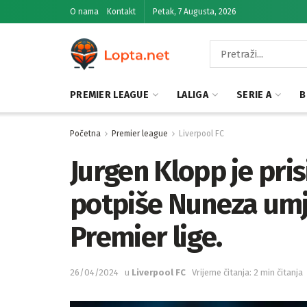
O nama
Kontakt
Petak, 7 Augusta, 2026
PREMIER LEAGUE
LALIGA
SERIE A
B
Početna
Premier league
Liverpool FC
Jurgen Klopp je pris
potpiše Nuneza um
Premier lige.
26/04/2024
u
Liverpool FC
Vrijeme čitanja: 2 min čitanja