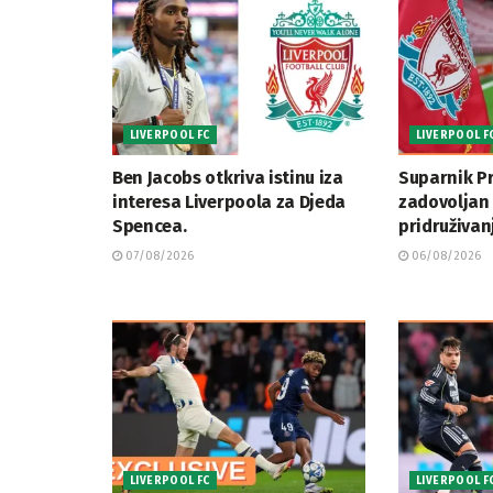
LIVERPOOL FC
LIVERPOOL F
Ben Jacobs otkriva istinu iza
Suparnik Pr
interesa Liverpoola za Djeda
zadovoljan
Spencea.
pridruživan
07/08/2026
06/08/2026
LIVERPOOL FC
LIVERPOOL F