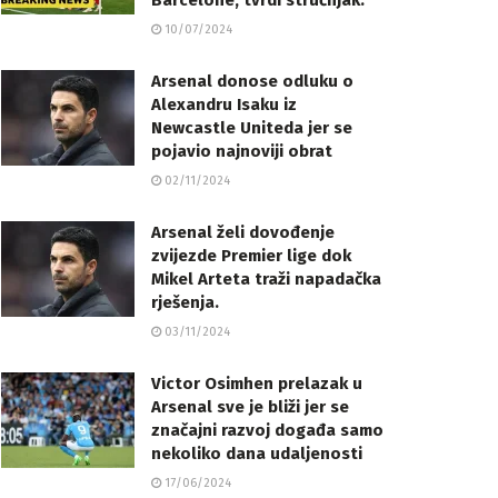
Barcelone, tvrdi stručnjak.
10/07/2024
Arsenal donose odluku o
Alexandru Isaku iz
Newcastle Uniteda jer se
pojavio najnoviji obrat
02/11/2024
Arsenal želi dovođenje
zvijezde Premier lige dok
Mikel Arteta traži napadačka
rješenja.
03/11/2024
Victor Osimhen prelazak u
Arsenal sve je bliži jer se
značajni razvoj događa samo
nekoliko dana udaljenosti
17/06/2024