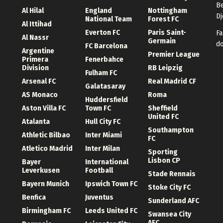
Be
Al Hilal
England
Nottingham
Dj
National Team
Forest FC
Al Ittihad
Everton FC
Paris Saint-
Fa
Al Nassr
Germain
d
FC Barcelona
Argentine
Premier League
Primera
Fenerbahce
Division
RB Leipzig
Fulham FC
Arsenal FC
Real Madrid CF
Galatasaray
AS Monaco
Roma
Huddersfield
Aston Villa FC
Town FC
Sheffield
United FC
Atalanta
Hull City FC
Southampton
Athletic Bilbao
Inter Miami
FC
Atletico Madrid
Inter Milan
Sporting
Lisbon CP
Bayer
International
Leverkusen
Football
Stade Rennais
Bayern Munich
Ipswich Town FC
Stoke City FC
Benfica
Juventus
Sunderland AFC
Birmingham FC
Leeds United FC
Swansea City
AFC