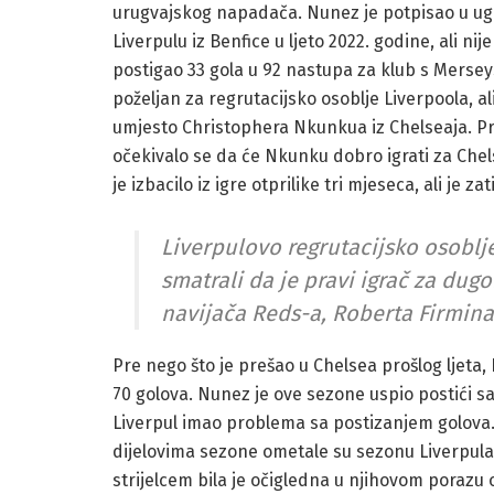
urugvajskog napadača. Nunez je potpisao u ugo
Liverpulu iz Benfice u ljeto 2022. godine, ali 
postigao 33 gola u 92 nastupa za klub s Merse
poželjan za regrutacijsko osoblje Liverpoola, a
umjesto Christophera Nkunkua iz Chelseaja. Pr
očekivalo se da će Nkunku dobro igrati za Chel
je izbacilo iz igre otprilike tri mjeseca, ali je
Liverpulovo regrutacijsko osoblje
smatrali da je pravi igrač za du
navijača Reds-a, Roberta Firmina
Pre nego što je prešao u Chelsea prošlog ljeta,
70 golova. Nunez je ove sezone uspio postići sa
Liverpul imao problema sa postizanjem golova.
dijelovima sezone ometale su sezonu Liverpul
strijelcem bila je očigledna u njihovom porazu 