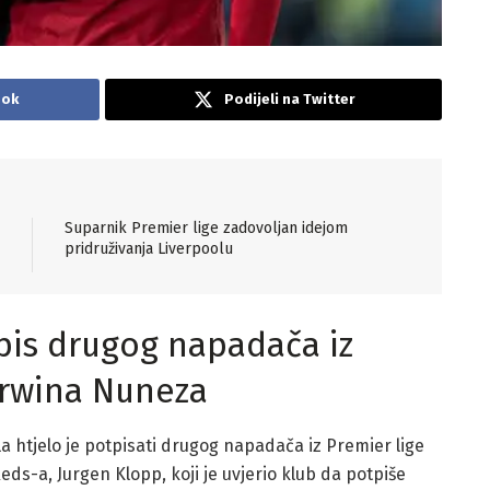
ook
Podijeli na Twitter
Suparnik Premier lige zadovoljan idejom
pridruživanja Liverpoolu
tpis drugog napadača iz
arwina Nuneza
la htjelo je potpisati drugog napadača iz Premier lige
s-a, Jurgen Klopp, koji je uvjerio klub da potpiše