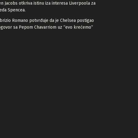
n Jacobs otkriva istinu iza interesa Liverpoola za
eda Spencea.
brizio Romano potvrđuje da je Chelsea postigao
ogovor sa Pepom Chavarriom uz “evo krećemo”