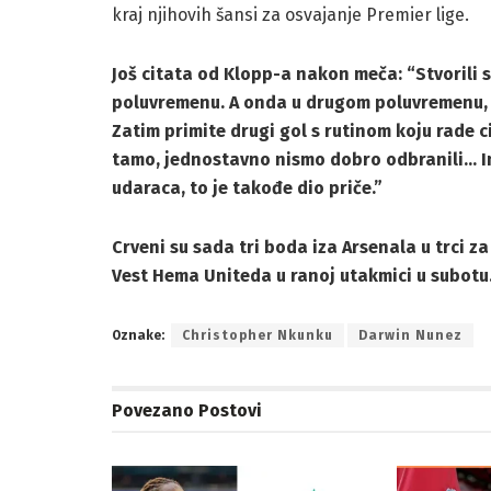
kraj njihovih šansi za osvajanje Premier lige.
Još
citata od Klopp-a nakon meča: “Stvorili s
poluvremenu. A onda u drugom poluvremenu, pu
Zatim primite drugi gol s rutinom koju rade c
tamo, jednostavno nismo dobro odbranili… I
udaraca, to je takođe dio priče.”
Crveni su sada tri boda iza Arsenala u trci za
Vest Hema Uniteda u ranoj utakmici u subotu
Oznake:
Christopher Nkunku
Darwin Nunez
Povezano
Postovi