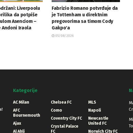
držani: Liverpoolu
Fabrizio Romano potvrđuje da
rilika da potpiše
je Tottenham u direktnim
aulom Asenciom –
pregovorima sa timom Cody
e Andoni Iraola
Gakpo'a
05/08/2026
Kategorije
N
AC Milan
Chelsea FC
MLS
Ma
a!
Cr
AFC
Como
Napoli
Bournemouth
Coventry City FC
Newcastle
Mi
Ajax
United FC
T
Crystal Palace
Al Ahli
FC
Norwich City FC