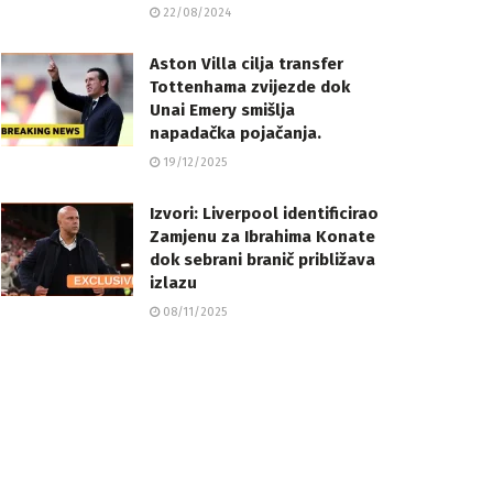
22/08/2024
Aston Villa cilja transfer
Tottenhama zvijezde dok
Unai Emery smišlja
napadačka pojačanja.
19/12/2025
Izvori: Liverpool identificirao
Zamjenu za Ibrahima Konate
dok sebrani branič približava
izlazu
08/11/2025