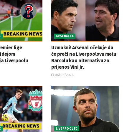
C
ARSENAL FC
emier lige
Uzmakni! Arsenal očekuje da
 idejom
će preći na Liverpoolovu metu
ja Liverpoolu
Barcolu kao alternativu za
prijenos Vini Jr.
06/08/2026
C
LIVERPOOL FC