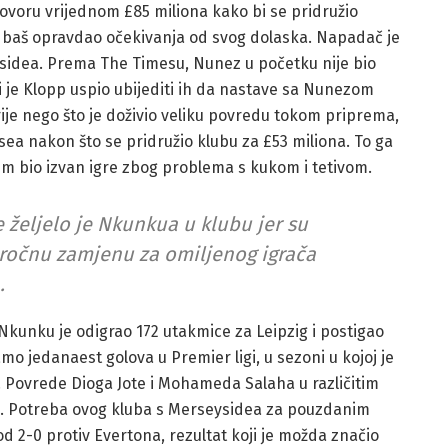
voru vrijednom £85 miliona kako bi se pridružio
nije baš opravdao očekivanja od svog dolaska. Napadač je
ysidea. Prema The Timesu, Nunez u početku nije bio
li je Klopp uspio ubijediti ih da nastave sa Nunezom
ije nego što je doživio veliku povredu tokom priprema,
sea nakon što se pridružio klubu za £53 miliona. To ga
 zatim bio izvan igre zbog problema s kukom i tetivom.
 željelo je Nkunkua u klubu jer su
goročnu zamjenu za omiljenog igrača
.
 Nkunku je odigrao 172 utakmice za Leipzig i postigao
mo jedanaest golova u Premier ligi, u sezoni u kojoj je
 Povrede Dioga Jote i Mohameda Salaha u različitim
a. Potreba ovog kluba s Merseysidea za pouzdanim
od 2-0 protiv Evertona, rezultat koji je možda značio