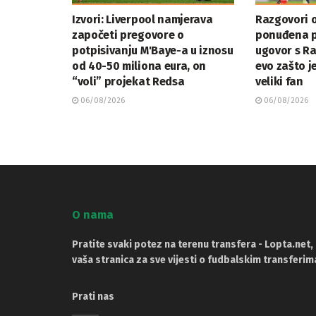
Izvori: Liverpool namjerava
Razgovori o
započeti pregovore o
ponuđena p
potpisivanju M'Baye-a u iznosu
ugovor s R
od 40-50 miliona eura, on
evo zašto j
“voli” projekat Redsa
veliki fan
06/08/2026
06/08/2026
O nama
Pratite svaki potez na terenu transfera - Lopta.net,
vaša stranica za sve vijesti o fudbalskim transferim
Prati nas