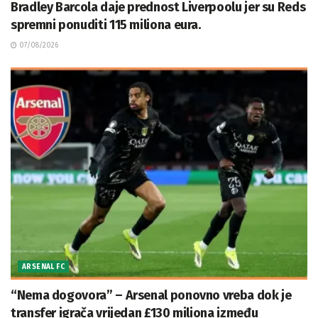
Bradley Barcola daje prednost Liverpoolu jer su Reds
spremni ponuditi 115 miliona eura.
07/08/2026
ARSENAL FC
“Nema dogovora” – Arsenal ponovno vreba dok je
transfer igrača vrijedan £130 miliona između