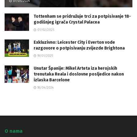
07/05/2024
Tottenham se pridružuje trci za potpisivanje 18-
godišnjeg igrača Crystal Palacea
01/02/2025
Exkluzivno: Leicester City i Everton vode
razgovore o potpisivanju zvijezde Brightona
19/01/2025
Unutar Španije: Mikel Arteta iza herojskih
trenutaka Reala i doslovne posljedice nakon
izlaska Barcelone
18/04/2024
O nama