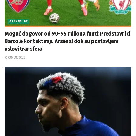
ARSENAL FC
Moguć dogovor od 90-95 miliona funti: Predstavnici
Barcole kontaktiraju Arsenal dok su postavljeni
uslovi transfera
08/08/2026