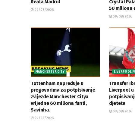
Reala Madrid
Crystal Pal
50 miliona 
09/08/2026
09/08/2026
MANCHESTER CITY
LIVERPOOL F
Tottenham napreduje u
Transfer Ib
pregovorima za potpisivanje
Liverpool u
zvijezde Manchester Citya
potpisivan
vrijedne 60 miliona funti,
djeteta
Savinha.
09/08/2026
09/08/2026