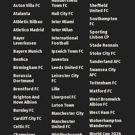
Huddersfield
Aston Villa FC
Town FC
Sheffield
United FC
Atalanta
Hull City FC
Southampton
Athletic Bilbao
Inter Miami
FC
Atletico Madrid
Inter Milan
Sporting
Lisbon CP
Bayer
International
Leverkusen
Football
Stade Rennais
Bayern Munich
Ipswich Town FC
Stoke City FC
Benfica
Juventus
Sunderland AFC
Birmingham FC
Leeds United FC
Swansea City
AFC
Borussia
Leicester City
Dortmund
FC
Tottenham FC
Brentford FC
Lille
Watford FC
Brighton And
Liverpool FC
West Bromwich
Hove Albion
Albion FC
Luton Town
Burnley FC
West Ham FC
Manchester City
Cardiff City FC
Wolverhampton
Manchester
Wanderers
Celtic FC
United FC
World Cup 2026
Champions
Middlesbrough