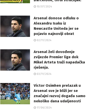
Barcelone, tvrdi stručnjak.
10/07/2024
Arsenal donose odluku o
Alexandru Isaku iz
Newcastle Uniteda jer se
pojavio najnoviji obrat
02/11/2024
Arsenal želi dovođenje
zvijezde Premier lige dok
Mikel Arteta traži napadačka
rješenja.
03/11/2024
Victor Osimhen prelazak u
Arsenal sve je bliži jer se
značajni razvoj događa samo
nekoliko dana udaljenosti
17/06/2024