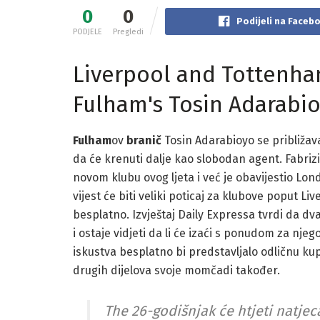
0
0
Podijeli na Faceb
PODJELE
Pregledi
Liverpool and Tottenha
Fulham's Tosin Adarabi
Fulham
ov
branič
Tosin Adarabioyo se približav
da će krenuti dalje kao slobodan agent. Fabrizi
novom klubu ovog ljeta i već je obavijestio Lo
vijest će biti veliki poticaj za klubove poput L
besplatno. Izvještaj Daily Expressa tvrdi da 
i ostaje vidjeti da li će izaći s ponudom za njeg
iskustva besplatno bi predstavljalo odličnu ku
drugih dijelova svoje momčadi također.
The 26-godišnjak će htjeti natjecat