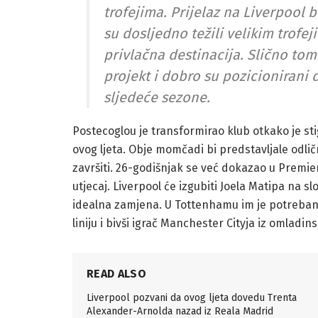
trofejima. Prijelaz na Liverpool 
su dosljedno težili velikim trofe
privlačna destinacija. Slično to
projekt i dobro su pozicionirani d
sljedeće sezone.
Postecoglou je transformirao klub otkako je st
ovog ljeta. Obje momčadi bi predstavljale odličnu
završiti. 26-godišnjak se već dokazao u Premier 
utjecaj. Liverpool će izgubiti Joela Matipa na s
idealna zamjena. U Tottenhamu im je potreban 
liniju i bivši igrač Manchester Cityja iz omladin
READ ALSO
Liverpool pozvani da ovog ljeta dovedu Trenta
Alexander-Arnolda nazad iz Reala Madrid