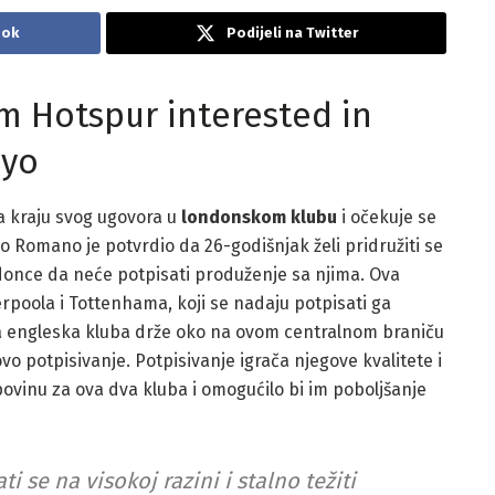
ook
Podijeli na Twitter
m Hotspur interested in
oyo
a kraju svog ugovora u
londonskom klubu
i očekuje se
o Romano je potvrdio da 26-godišnjak želi pridružiti se
ndonce da neće potpisati produženje sa njima. Ova
iverpoola i Tottenhama, koji se nadaju potpisati ga
dva engleska kluba drže oko na ovom centralnom braniču
ovo potpisivanje. Potpisivanje igrača njegove kvalitete i
povinu za ova dva kluba i omogućilo bi im poboljšanje
i se na visokoj razini i stalno težiti