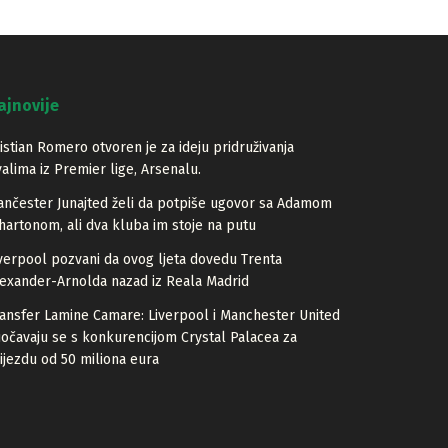
ajnovije
istian Romero otvoren je za ideju pridruživanja
valima iz Premier lige, Arsenalu.
nčester Junajted želi da potpiše ugovor sa Adamom
artonom, ali dva kluba im stoje na putu
verpool pozvani da ovog ljeta dovedu Trenta
exander-Arnolda nazad iz Reala Madrid
ansfer Lamine Camare: Liverpool i Manchester United
očavaju se s konkurencijom Crystal Palacea za
ijezdu od 50 miliona eura