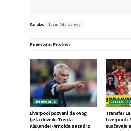
Oznake:
Tosin Adarabioyo
Povezano
Postovi
LIVERPOOL FC
CRYSTAL PAL
Liverpool pozvani da ovog
Transfer L
ljeta dovedu Trenta
Liverpool i
Alexander-Arnolda nazad iz
suočavaju 