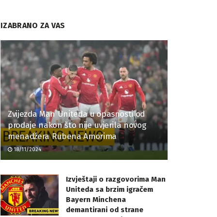
IZABRANO ZA VAS
Zvijezda Man Uniteda u opasnosti od
prodaje nakon što nije uvjerila novog
menadžera Rubena Amorima
18/11/2024
Izvještaji o razgovorima Man
Uniteda sa brzim igračem
Bayern Minchena
demantirani od strane