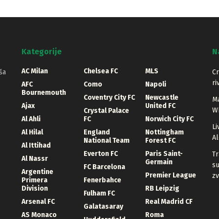
Kategorije
N
AC Milan
Chelsea FC
MLS
ša
Cr
ri
AFC
Como
Napoli
Bournemouth
Coventry City FC
Newcastle
Ma
Ajax
United FC
Wh
Crystal Palace
Al Ahli
FC
Norwich City FC
Li
Al Hilal
England
Nottingham
Al
National Team
Forest FC
Al Ittihad
Everton FC
Paris Saint-
Tr
Al Nassr
Germain
su
FC Barcelona
Argentine
Premier League
zv
Primera
Fenerbahce
Division
RB Leipzig
Fulham FC
Arsenal FC
Real Madrid CF
Galatasaray
AS Monaco
Roma