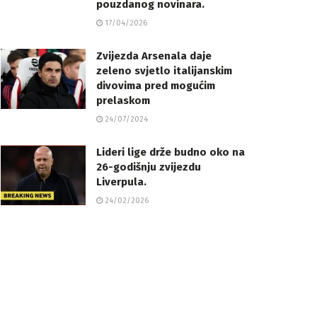
pouzdanog novinara.
17/04/2026
Zvijezda Arsenala daje
zeleno svjetlo italijanskim
divovima pred mogućim
prelaskom
24/07/2024
Lideri lige drže budno oko na
26-godišnju zvijezdu
Liverpula.
24/02/2026