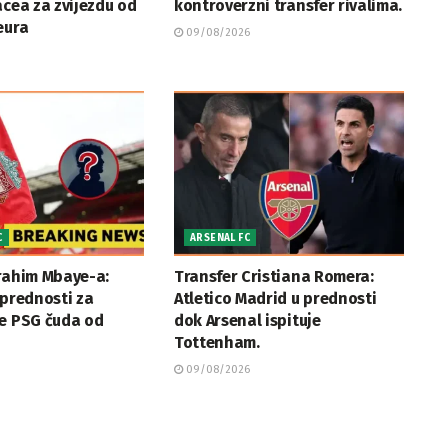
acea za zvijezdu od
kontroverzni transfer rivalima.
eura
09/08/2026
C
ARSENAL FC
rahim Mbaye-a:
Transfer Cristiana Romera:
 prednosti za
Atletico Madrid u prednosti
je PSG čuda od
dok Arsenal ispituje
Tottenham.
09/08/2026