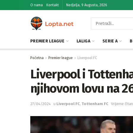
O nama
Kontakt
Nedjelja, 9 Augusta, 2026
PREMIER LEAGUE
LALIGA
SERIE A
B
Početna
Premier league
Liverpool FC
Liverpool i Tottenh
njihovom lovu na 2
27/04/2024
u
Liverpool FC
,
Tottenham FC
Vrijeme čitan