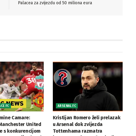
Palacea za zvijezdu od 50 miliona eura
ACE FC
ARSENAL FC
amine Camare:
Kristijan Romero želi prelazak
 Manchester United
u Arsenal dok zvijezda
se s konkurencijom
Tottenhama razmatra