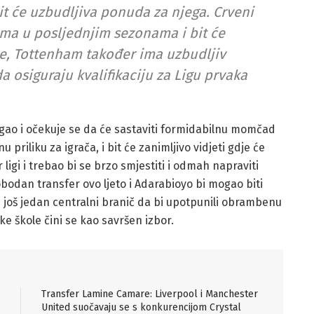
bit će uzbudljiva ponuda za njega. Crveni
jima u posljednjim sezonama i bit će
me, Tottenham također ima uzbudljiv
a osiguraju kvalifikaciju za Ligu prvaka
igao i očekuje se da će sastaviti formidabilnu momčad
 priliku za igrača, i bit će zanimljivo vidjeti gdje će
ligi i trebao bi se brzo smjestiti i odmah napraviti
lobodan transfer ovo ljeto i Adarabioyo bi mogao biti
još jedan centralni branič da bi upotpunili obrambenu
ske škole čini se kao savršen izbor.
Transfer Lamine Camare: Liverpool i Manchester
United suočavaju se s konkurencijom Crystal