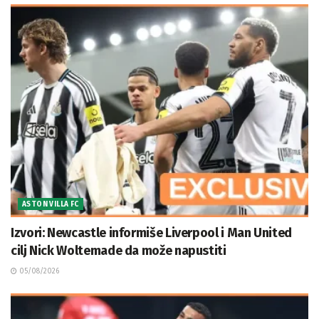
ASTON VILLA FC
Izvori: Newcastle informiše Liverpool i Man United
cilj Nick Woltemade da može napustiti
05/08/2026