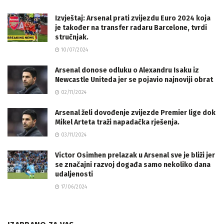
Izvještaj: Arsenal prati zvijezdu Euro 2024 koja
je također na transfer radaru Barcelone, tvrdi
stručnjak.
10/07/2024
Arsenal donose odluku o Alexandru Isaku iz
Newcastle Uniteda jer se pojavio najnoviji obrat
02/11/2024
Arsenal želi dovođenje zvijezde Premier lige dok
Mikel Arteta traži napadačka rješenja.
03/11/2024
Victor Osimhen prelazak u Arsenal sve je bliži jer
se značajni razvoj događa samo nekoliko dana
udaljenosti
17/06/2024