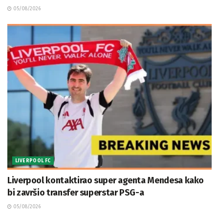
05/08/2026
LIVERPOOL FC
Liverpool kontaktirao super agenta Mendesa kako
bi završio transfer superstar PSG-a
05/08/2026