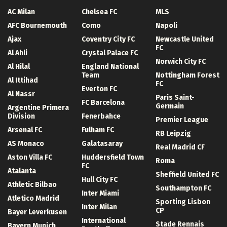
AC Milan
Chelsea FC
MLS
AFC Bournemouth
Como
Napoli
Ajax
Coventry City FC
Newcastle United
FC
Al Ahli
Crystal Palace FC
Norwich City FC
Al Hilal
England National
Team
Nottingham Forest
Al Ittihad
FC
Everton FC
Al Nassr
Paris Saint-
FC Barcelona
Germain
Argentine Primera
Division
Fenerbahce
Premier League
Arsenal FC
Fulham FC
RB Leipzig
AS Monaco
Galatasaray
Real Madrid CF
Aston Villa FC
Huddersfield Town
Roma
FC
Atalanta
Sheffield United FC
Hull City FC
Athletic Bilbao
Southampton FC
Inter Miami
Atletico Madrid
Sporting Lisbon
Inter Milan
CP
Bayer Leverkusen
International
Stade Rennais
Bayern Munich