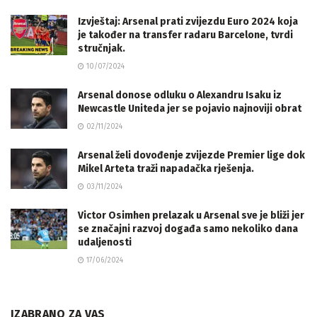
Izvještaj: Arsenal prati zvijezdu Euro 2024 koja
je također na transfer radaru Barcelone, tvrdi
stručnjak.
10/07/2024
Arsenal donose odluku o Alexandru Isaku iz
Newcastle Uniteda jer se pojavio najnoviji obrat
02/11/2024
Arsenal želi dovođenje zvijezde Premier lige dok
Mikel Arteta traži napadačka rješenja.
03/11/2024
Victor Osimhen prelazak u Arsenal sve je bliži jer
se značajni razvoj događa samo nekoliko dana
udaljenosti
17/06/2024
IZABRANO ZA VAS