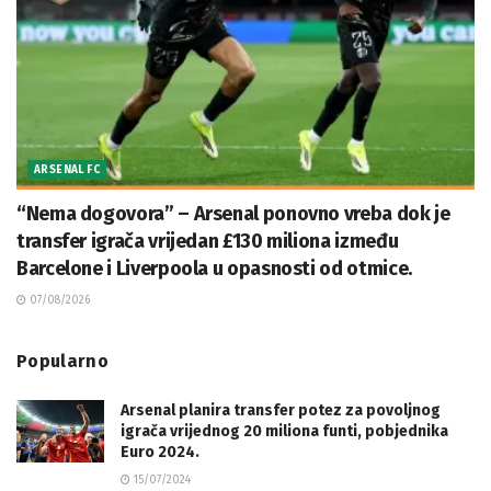
ARSENAL FC
“Nema dogovora” – Arsenal ponovno vreba dok je
transfer igrača vrijedan £130 miliona između
Barcelone i Liverpoola u opasnosti od otmice.
07/08/2026
Popularno
Arsenal planira transfer potez za povoljnog
igrača vrijednog 20 miliona funti, pobjednika
Euro 2024.
15/07/2024