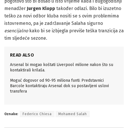
pogotovo što bi došao u isto vrijeme kada i dugogodišnji
menadžer
Jurgen Klopp
također odlazi. Bilo bi izuzetno
teško za novi odbor kluba nositi se s ovim problemima
istovremeno, pa je zadržavanje Salaha sigurno
esencijalno
kako bi se izbjegla previše teška tranzicija za
tim sljedeće sezone.
READ ALSO
Arsenal bi mogao koštati Liverpool milione nakon što su
kontaktirali krilaša.
Moguć dogovor od 90-95 miliona funti: Predstavnici
Barcole kontaktiraju Arsenal dok su postavljeni uslovi
transfera
Oznake:
Federico Chiesa
Mohamed Salah