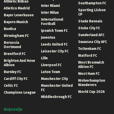
Athletic Bilbao
Southampton FC
Inter Miami
Atletico Madrid
Sporting Lisbon
Inter Milan
CP
Bayer Leverkusen
International
Stade Rennais
Bayern Munich
Football
Stoke City FC
Benfica
Ipswich Town FC
Sunderland AFC
Birmingham FC
Juventus
Swansea City AFC
Borussia
Leeds United FC
Dortmund
Tottenham FC
Leicester City FC
Brentford FC
Watford FC
Lille
Brighton And Hove
West Bromwich
Albion
Liverpool FC
Albion FC
Burnley FC
Luton Town
West Ham FC
Cardiff City FC
Manchester City
Wolverhampton
Wanderers
Celtic FC
Manchester United
FC
World Cup 2026
Champions League
Middlesbrough FC
Najnovije