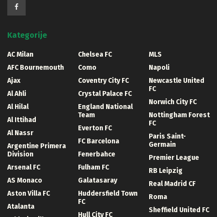
Kategorije
AC Milan
Chelsea FC
MLS
AFC Bournemouth
Como
Napoli
Ajax
Coventry City FC
Newcastle United
FC
Al Ahli
Crystal Palace FC
Norwich City FC
Al Hilal
England National
Team
Nottingham Forest
Al Ittihad
FC
Everton FC
Al Nassr
Paris Saint-
FC Barcelona
Germain
Argentine Primera
Division
Fenerbahce
Premier League
Arsenal FC
Fulham FC
RB Leipzig
AS Monaco
Galatasaray
Real Madrid CF
Aston Villa FC
Huddersfield Town
Roma
FC
Atalanta
Sheffield United FC
Hull City FC