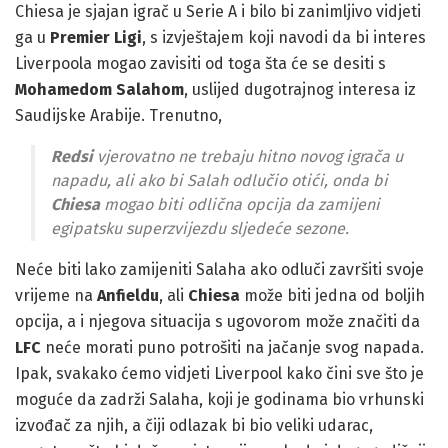
Chiesa je sjajan igrač u Serie A i bilo bi zanimljivo vidjeti
ga u
Premier Ligi
, s izvještajem koji navodi da bi interes
Liverpoola mogao zavisiti od toga šta će se desiti s
Mohamedom Salahom
, uslijed dugotrajnog interesa iz
Saudijske Arabije. Trenutno,
Redsi
vjerovatno ne trebaju hitno novog igrača u
napadu, ali ako bi Salah odlučio otići, onda bi
Chiesa
mogao biti odlična opcija da zamijeni
egipatsku superzvijezdu sljedeće sezone.
Neće biti lako zamijeniti Salaha ako odluči završiti svoje
vrijeme na
Anfieldu
, ali
Chiesa
može biti jedna od boljih
opcija, a i njegova situacija s ugovorom može značiti da
LFC
neće morati puno potrošiti na jačanje svog napada.
Ipak, svakako ćemo vidjeti Liverpool kako čini sve što je
moguće da zadrži Salaha, koji je godinama bio vrhunski
izvođač za njih, a čiji odlazak bi bio veliki udarac,