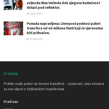
zvijezdu Man Uniteda dok njegova budućnost
dolazi pod reflektor.
25/12/2025
Ponuda napravljena: Liverpool podnosi paket
transfera od 40 miliona funti koji će vjerovatno
biti prihvaćen.
29/08/2025
O nama
Pratite svaki potez na terenu transfera - Lopta.net, vaša stranica
za sve vijesti o fudbalskim transferima!
Prati nas