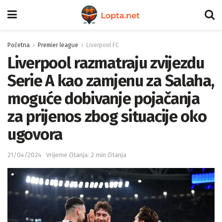
Početna
Premier league
Liverpool FC
Liverpool razmatraju zvijezdu
Serie A kao zamjenu za Salaha,
moguće dobivanje pojačanja
za prijenos zbog situacije oko
ugovora
21/04/2024
Vrijeme čitanja: 2 min čitanja