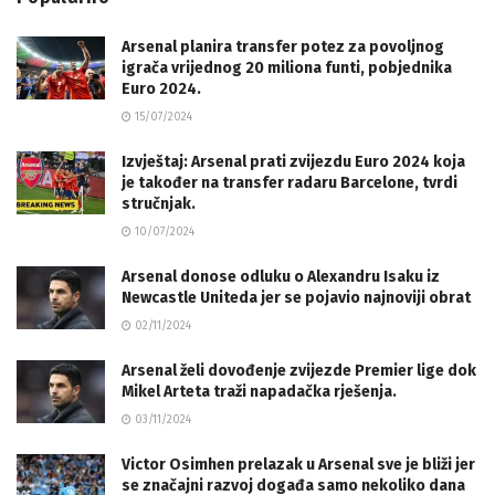
Arsenal planira transfer potez za povoljnog
igrača vrijednog 20 miliona funti, pobjednika
Euro 2024.
15/07/2024
Izvještaj: Arsenal prati zvijezdu Euro 2024 koja
je također na transfer radaru Barcelone, tvrdi
stručnjak.
10/07/2024
Arsenal donose odluku o Alexandru Isaku iz
Newcastle Uniteda jer se pojavio najnoviji obrat
02/11/2024
Arsenal želi dovođenje zvijezde Premier lige dok
Mikel Arteta traži napadačka rješenja.
03/11/2024
Victor Osimhen prelazak u Arsenal sve je bliži jer
se značajni razvoj događa samo nekoliko dana