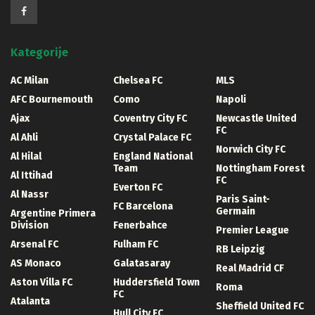
Kategorije
AC Milan
Chelsea FC
MLS
AFC Bournemouth
Como
Napoli
Ajax
Coventry City FC
Newcastle United
FC
Al Ahli
Crystal Palace FC
Norwich City FC
Al Hilal
England National
Team
Nottingham Forest
Al Ittihad
FC
Everton FC
Al Nassr
Paris Saint-
FC Barcelona
Germain
Argentine Primera
Division
Fenerbahce
Premier League
Arsenal FC
Fulham FC
RB Leipzig
AS Monaco
Galatasaray
Real Madrid CF
Aston Villa FC
Huddersfield Town
Roma
FC
Atalanta
Sheffield United FC
Hull City FC