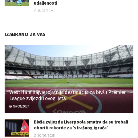
udaljenosti
17/06/2024
IZABRANO ZA VAS
West Ham najvjerojatnija destinacija za bivšu Premier
League zvijezdu ovog ljeta
18/08/2024
Bivša zvijezda Liverpoola smatra da su trebali
oboriti rekorde za ‘strašnog igrača’
30/09/2025