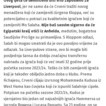
Ovog ljeta će definitivno biti vrlo zaposleno za
Liverpool
, jer ne samo da će Crveni tražiti novog
menadžera koji će zamijeniti Jürgena Kloppa, već su
potencijalno u potrazi za kvalitetnim igračem koji će
zamijeniti Mo Salaha.
Nije baš sasvim sigurno da će
Egipatski kralj otići iz Anfielda
, međutim, bogatstva
Saudijske Pro lige su primamljiva. S Kloppom odlazi,
Salah bi mogao smatrati da je ovo povoljno vrijeme za
odlazak. Sa Liverpulove strane, ovo bi mogla biti
posljednja šansa da dobiju značajnu transfernu
naknadu za igrača koji će već imati 32 godine prije
početka sezone 2023/24. Teško će biti zamijeniti igrača
koji je također obilježio jedno doba u klubu. Prema
Fichajesu, Crveni ciljaju izvrsnog Mohammeda Kudusa iz
West Hama kao čovjeka koji će ispuniti Salahnje cipele.
Potpisan na početku sezone 2023/24, Kudus je
vjerojatno bio jedan od najvažnijih igrača Hammersa uz
Jarroda Bowena i Lucasa Paquetu. Sa 23 godine, on se