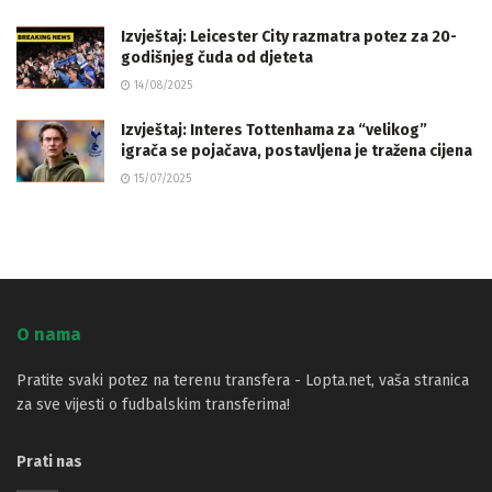
Izvještaj: Leicester City razmatra potez za 20-
godišnjeg čuda od djeteta
14/08/2025
Izvještaj: Interes Tottenhama za “velikog”
igrača se pojačava, postavljena je tražena cijena
15/07/2025
O nama
Pratite svaki potez na terenu transfera - Lopta.net, vaša stranica
za sve vijesti o fudbalskim transferima!
Prati nas