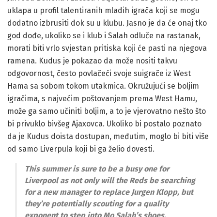
uklapa u profil talentiranih mladih igrača koji se mogu
dodatno izbrusiti dok su u klubu. Jasno je da će onaj tko
god dođe, ukoliko se i klub i Salah odluče na rastanak,
morati biti vrlo svjestan pritiska koji će pasti na njegova
ramena. Kudus je pokazao da može nositi takvu
odgovornost, često povlačeći svoje suigrače iz West
Hama sa sobom tokom utakmica. Okružujući se boljim
igračima, s najvećim poštovanjem prema West Hamu,
može ga samo učiniti boljim, a to je vjerovatno nešto što
bi privuklo bivšeg Ajaxovca. Ukoliko bi postalo poznato
da je Kudus doista dostupan, međutim, moglo bi biti više
od samo Liverpula koji bi ga želio dovesti.
This summer is sure to be a busy one for
Liverpool as not only will the Reds be searching
for a new manager to replace Jurgen Klopp, but
they’re potentially scouting for a quality
exponent to step into Mo Salah’s shoes.