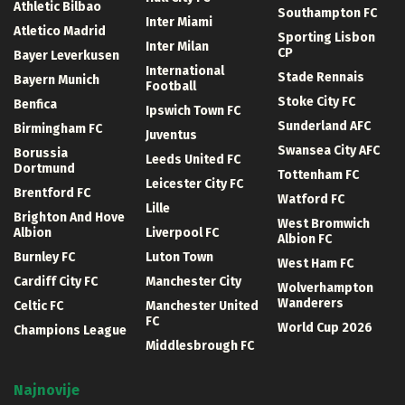
Athletic Bilbao
Southampton FC
Inter Miami
Atletico Madrid
Sporting Lisbon
Inter Milan
CP
Bayer Leverkusen
International
Stade Rennais
Bayern Munich
Football
Stoke City FC
Benfica
Ipswich Town FC
Sunderland AFC
Birmingham FC
Juventus
Swansea City AFC
Borussia
Leeds United FC
Dortmund
Tottenham FC
Leicester City FC
Brentford FC
Watford FC
Lille
Brighton And Hove
West Bromwich
Albion
Liverpool FC
Albion FC
Burnley FC
Luton Town
West Ham FC
Cardiff City FC
Manchester City
Wolverhampton
Wanderers
Celtic FC
Manchester United
FC
World Cup 2026
Champions League
Middlesbrough FC
Najnovije