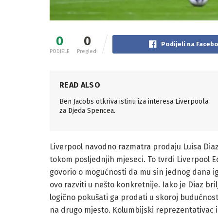
0
0
Podijeli na Faceb
PODJELE
Pregledi
READ ALSO
Ben Jacobs otkriva istinu iza interesa Liverpoola
za Djeda Spencea.
Liverpool navodno razmatra prodaju Luisa Di
tokom posljednjih mjeseci. To tvrdi Liverpool E
govorio o mogućnosti da mu sin jednog dana igra
ovo razviti u nešto konkretnije. Iako je Diaz br
logično pokušati ga prodati u skoroj budućnos
na drugo mjesto. Kolumbijski reprezentativac im