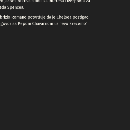
n Jacobs otkriva istinu iza interesa Liverpoola za
eda Spencea.
brizio Romano potvrđuje da je Chelsea postigao
ogovor sa Pepom Chavarriom uz “evo krećemo”