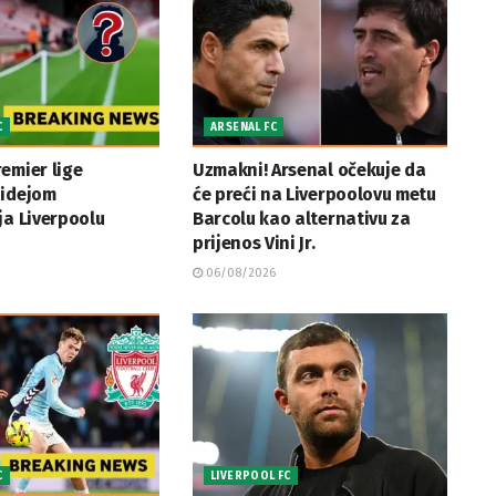
C
ARSENAL FC
emier lige
Uzmakni! Arsenal očekuje da
 idejom
će preći na Liverpoolovu metu
ja Liverpoolu
Barcolu kao alternativu za
prijenos Vini Jr.
06/08/2026
C
LIVERPOOL FC