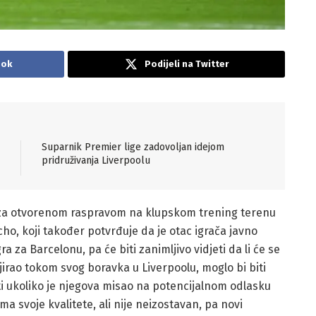
ook
Podijeli na Twitter
Suparnik Premier lige zadovoljan idejom
pridruživanja Liverpoolu
aza otvorenom raspravom na klupskom trening terenu
cho, koji također potvrđuje da je otac igrača javno
 za Barcelonu, pa će biti zanimljivo vidjeti da li će se
iljirao tokom svog boravka u Liverpoolu, moglo bi biti
ti ukoliko je njegova misao na potencijalnom odlasku
a svoje kvalitete, ali nije neizostavan, pa novi