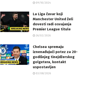
09/10/2024
La Liga čuvar koji
Manchester United želi
dovesti radi osvajanja
Premier League titule
26/02/2026
Chelsea spremaju
iznenađujući potez za 20-
godišnjeg tinejdžerskog
golgetera, kontakt
uspostavljen
03/08/2026