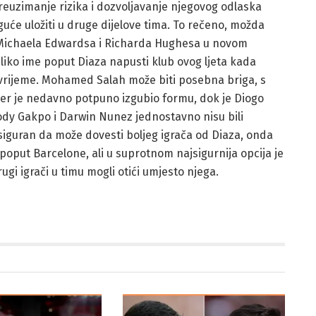
euzimanje rizika i dozvoljavanje njegovog odlaska
uće uložiti u druge dijelove tima. To rečeno, možda
ut Michaela Edwardsa i Richarda Hughesa u novom
iko ime poput Diaza napusti klub ovog ljeta kada
o vrijeme. Mohamed Salah može biti posebna briga, s
er je nedavno potpuno izgubio formu, dok je Diogo
ody Gakpo i Darwin Nunez jednostavno nisu bili
 siguran da može dovesti boljeg igrača od Diaza, onda
 poput Barcelone, ali u suprotnom najsigurnija opcija je
rugi igrači u timu mogli otići umjesto njega.