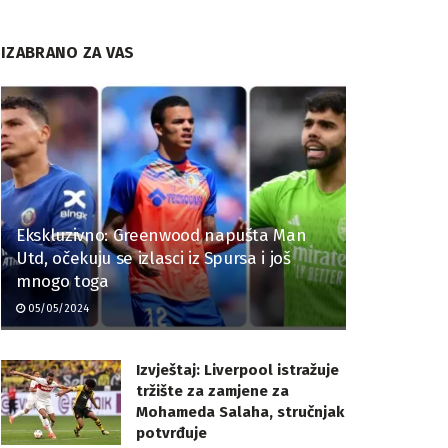
IZABRANO ZA VAS
Ekskluzivno: Greenwood napušta Man
Utd, očekuju se izlasci iz Spursa i još
mnogo toga
05/05/2024
Izvještaj: Liverpool istražuje
tržište za zamjene za
Mohameda Salaha, stručnjak
potvrđuje