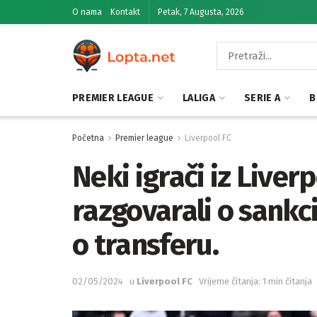
O nama
Kontakt
Petak, 7 Augusta, 2026
PREMIER LEAGUE
LALIGA
SERIE A
B
Početna
Premier league
Liverpool FC
Neki igrači iz Liver
razgovarali o sankc
o transferu.
02/05/2024
u
Liverpool FC
Vrijeme čitanja: 1 min čitanja