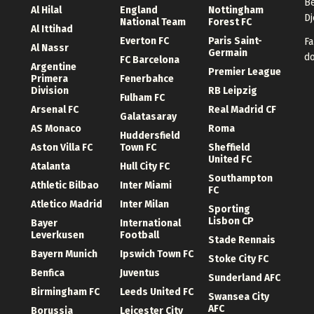
Be
Al Hilal
England
Nottingham
Dj
National Team
Forest FC
Al Ittihad
Everton FC
Paris Saint-
Fa
Al Nassr
Germain
d
FC Barcelona
Argentine
Premier League
Primera
Fenerbahce
Division
RB Leipzig
Fulham FC
Arsenal FC
Real Madrid CF
Galatasaray
AS Monaco
Roma
Huddersfield
Aston Villa FC
Town FC
Sheffield
United FC
Atalanta
Hull City FC
Southampton
Athletic Bilbao
Inter Miami
FC
Atletico Madrid
Inter Milan
Sporting
Lisbon CP
Bayer
International
Leverkusen
Football
Stade Rennais
Bayern Munich
Ipswich Town FC
Stoke City FC
Benfica
Juventus
Sunderland AFC
Birmingham FC
Leeds United FC
Swansea City
AFC
Borussia
Leicester City