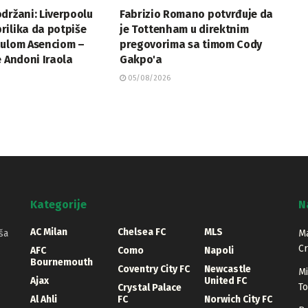
držani: Liverpoolu
Fabrizio Romano potvrđuje da
rilika da potpiše
je Tottenham u direktnim
aulom Asenciom –
pregovorima sa timom Cody
e Andoni Iraola
Gakpo'a
05/08/2026
Kategorije
N
AC Milan
Chelsea FC
MLS
ša
Ma
Cr
AFC
Como
Napoli
Bournemouth
Coventry City FC
Newcastle
Mi
Ajax
United FC
T
Crystal Palace
Al Ahli
FC
Norwich City FC