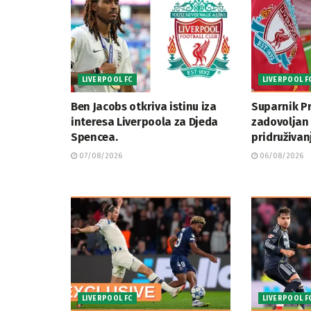
LIVERPOOL FC
LIVERPOOL F
Ben Jacobs otkriva istinu iza
Suparnik Pr
interesa Liverpoola za Djeda
zadovoljan
Spencea.
pridruživan
07/08/2026
06/08/2026
LIVERPOOL FC
LIVERPOOL F