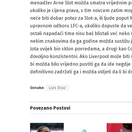
menadžer Arne Slot možda smatra vrijednim pr
ukoliko je cijena prava, s tim novcem zatim mog
neće biti dobar potez za Slot-a, ili ljude pop
upravnom odboru LFC-a, ukoliko dopuste da vel
ostali napadači tima nisu baš blistali već nek
nekim znakovima da ga godine možda sustižu j
Jota uvijek bio sklon povredama, a drugi kao C
dovoljno konzistentni. Ako Liverpool može biti
bi možda bilo vrijedno pustiti ga da ide negdje
definitivno zadržati ga i možda vidjeti da li bi d
Oznake:
Luis Diaz
Povezano
Postovi