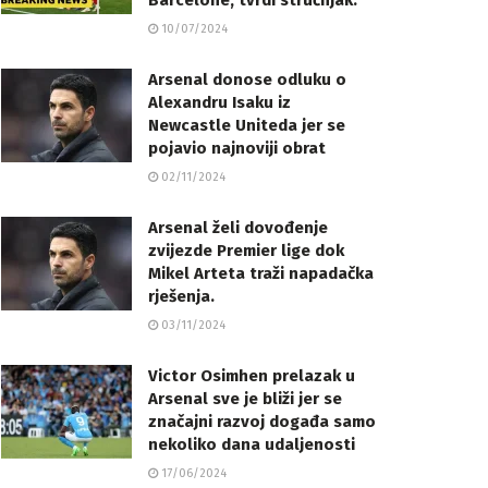
Barcelone, tvrdi stručnjak.
10/07/2024
Arsenal donose odluku o
Alexandru Isaku iz
Newcastle Uniteda jer se
pojavio najnoviji obrat
02/11/2024
Arsenal želi dovođenje
zvijezde Premier lige dok
Mikel Arteta traži napadačka
rješenja.
03/11/2024
Victor Osimhen prelazak u
Arsenal sve je bliži jer se
značajni razvoj događa samo
nekoliko dana udaljenosti
17/06/2024