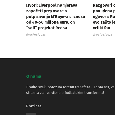
Izvori: Liverpool namjerava
Razgovori o
započeti pregovore o
ponuđena p
potpisivanju M'Baye-a u iznosu
ugovor s R
od 40-50 miliona eura, on
evo zašto j
“voli” projekat Redsa
veliki fan
06/08/2026
06/08/2026
O nama
Pratite svaki potez na terenu transfera - Lopta.net, va
stranica za sve vijesti o fudbalskim transferima!
Prati nas