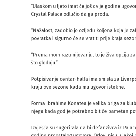
“Ulaskom u ljeto imat će još dvije godine ugovor
Crystal Palace odlučio da ga proda.
“Nažalost, zadobio je ozljedu koljena koja je zah
povratka i sigurno će se vratiti prije kraja sezo
“Prema mom razumijevanju, to je živa opcija za 
što gledaju.”
Potpisivanje centar-halfa ima smisla za Liverpo
kraju ove sezone kada mu ugovor istekne.
Forma Ibrahime Konatea je velika briga za klub
njega kada god je potrebno bit će pametan po
Izvješća su sugerirala da bi defanzivca iz Pal
godine preostalog ugovora, Orlovi nisu u jakoj po