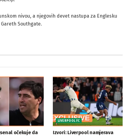
hunskom nivou, a njegovih devet nastupa za Englesku
a Gareth Southgate.
LIVERPOOL FC
senal očekuje da
Izvori: Liverpool namjerava