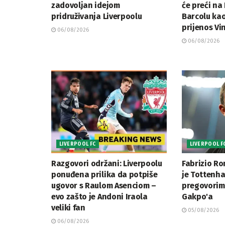
zadovoljan idejom
će preći na
pridruživanja Liverpoolu
Barcolu kao
prijenos Vini
06/08/2026
06/08/2026
LIVERPOOL FC
LIVERPOOL F
Razgovori održani: Liverpoolu
Fabrizio R
ponuđena prilika da potpiše
je Tottenha
ugovor s Raulom Asenciom –
pregovorim
evo zašto je Andoni Iraola
Gakpo'a
veliki fan
05/08/2026
06/08/2026