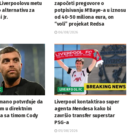
 Liverpoolovu metu
započeti pregovore o
 alternativu za
potpisivanju M'Baye-a u iznosu
 Jr.
od 40-50 miliona eura, on
“voli” projekat Redsa
06/08/2026
C
LIVERPOOL FC
omano potvrđuje da
Liverpool kontaktirao super
m u direktnim
agenta Mendesa kako bi
a sa timom Cody
završio transfer superstar
PSG-a
05/08/2026