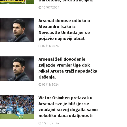
Barcelone, tvrdi stručnjak.
10/07/2024
Arsenal donose odluku o
Alexandru Isaku iz
Newcastle Uniteda jer se
pojavio najnoviji obrat
02/11/2024
Arsenal želi dovođenje
zvijezde Premier lige dok
Mikel Arteta traži napadačka
rješenja.
03/11/2024
Victor Osimhen prelazak u
Arsenal sve je bliži jer se
značajni razvoj događa samo
nekoliko dana udaljenosti
17/06/2024