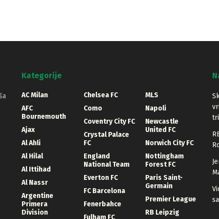
Kategorije
N
AC Milan
Chelsea FC
MLS
ša
Sk
vr
AFC
Como
Napoli
Bournemouth
tr
Coventry City FC
Newcastle
Ajax
United FC
RB
Crystal Palace
Al Ahli
FC
Norwich City FC
Ro
Al Hilal
England
Nottingham
Je
National Team
Forest FC
Al Ittihad
Ma
Everton FC
Paris Saint-
Al Nassr
Germain
Vi
FC Barcelona
Argentine
Premier League
sa
Primera
Fenerbahce
Division
RB Leipzig
Fulham FC