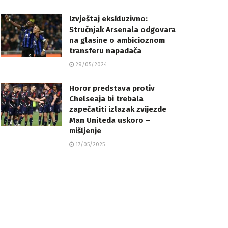
Izvještaj ekskluzivno:
Stručnjak Arsenala odgovara
na glasine o ambicioznom
transferu napadača
29/05/2024
Horor predstava protiv
Chelseaja bi trebala
zapečatiti izlazak zvijezde
Man Uniteda uskoro –
mišljenje
17/05/2025