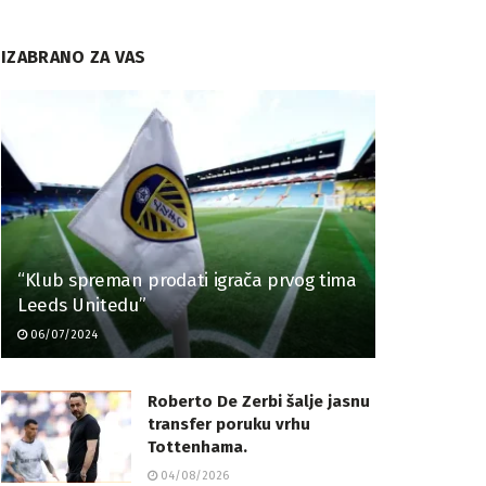
IZABRANO ZA VAS
“Klub spreman prodati igrača prvog tima
Leeds Unitedu”
06/07/2024
Roberto De Zerbi šalje jasnu
transfer poruku vrhu
Tottenhama.
04/08/2026