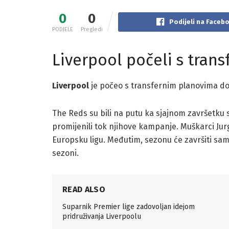
0
0
Podijeli na Faceb
PODJELE
Pregledi
Liverpool počeli s tran
Liverpool
je počeo s transfernim planovima dok
The Reds su bili na putu ka sjajnom završetku s
promijenili tok njihove kampanje. Muškarci Jurg
Europsku ligu. Međutim, sezonu će završiti sa
sezoni.
READ ALSO
Suparnik Premier lige zadovoljan idejom
pridruživanja Liverpoolu