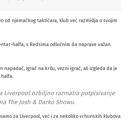
 od njemačkog taktičara, klub već razmišlja o svojim
ja centar-halfa, s Redsima odlučnim da naprave važan
 napadač, igrač na krilu, vezni igrač, ali izgleda da je
-halfa.
a Liverpool ozbiljno razmatra potpisivanje
 na The Josh & Darko Showu.
samo za Liverpool, već i za nekoliko vrhunskih klubova