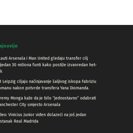
ajnovije
auti Arsenala i Man United gledaju transfer cilj
ijedan 30 miliona funti kako postiže izvanredan het-
ik
 Leipzig ciljaju načinjavanje šaljivog iskopa Fabriziu
manu nakon potvrde transfera Yana Diomanda.
remy Monga kaže da je bilo “jednostavno” odabrati
nchester City umjesto Arsenala
deo: Vinicius Junior viđen dolazeći na još jedan
stanak Real Madrida