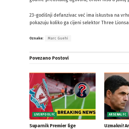
23-godišnji defanzivac već ima iskustva na vr
pokazuju koliko ga cijeni selektor Three Lions
Oznake:
Marc Guehi
Povezano
Postovi
LIVERPOOL FC
ARSENAL FC
Suparnik Premier lige
Uzmakni! Ar