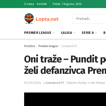
O nama
Kontakt
Petak, 7 Augusta, 2026
PREMIER LEAGUE
LALIGA
SERIE A
B
Početna
Premier league
Liverpool FC
Oni traže – Pundit 
želi defanzivca Prem
03/05/2024
u
Liverpool FC
Vrijeme čitanja: 2 min čitanja