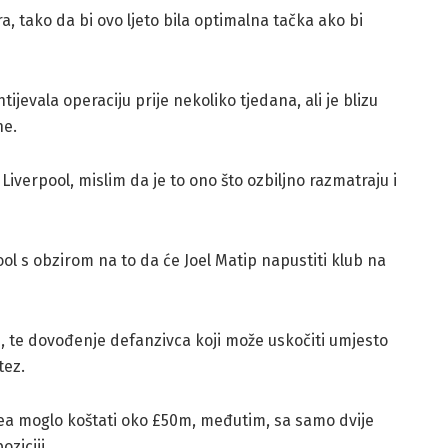
a, tako da bi ovo ljeto bila optimalna tačka ako bi
tijevala operaciju prije nekoliko tjedana, ali je blizu
ne.
Liverpool, mislim da je to ono što ozbiljno razmatraju i
ol s obzirom na to da će Joel Matip napustiti klub na
, te dovođenje defanzivca koji može uskočiti umjesto
tez.
acea moglo koštati oko £50m, međutim, sa samo dvije
ziciji.