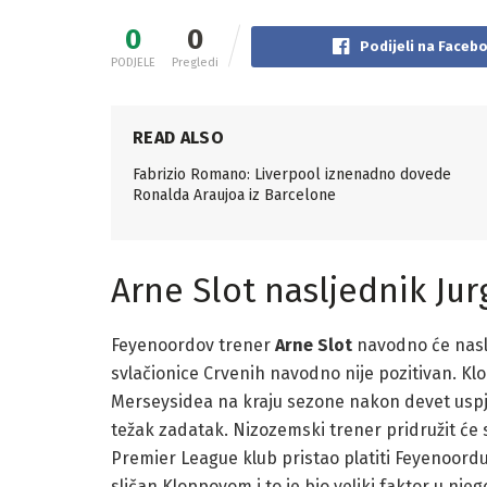
0
0
Podijeli na Faceb
PODJELE
Pregledi
READ ALSO
Fabrizio Romano: Liverpool iznenadno dovede
Ronalda Araujoa iz Barcelone
Arne Slot nasljednik Ju
Feyenoordov trener
Arne Slot
navodno će nasli
svlačionice Crvenih navodno nije pozitivan. Klo
Merseysidea na kraju sezone nakon devet uspje
težak zadatak. Nizozemski trener pridružit će 
Premier League klub pristao platiti Feyenoordu
sličan Kloppovom i to je bio veliki faktor u n