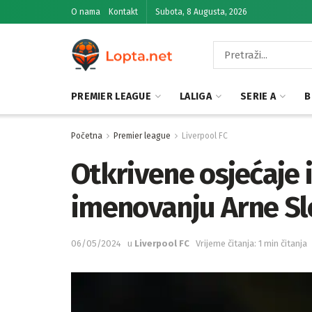
O nama
Kontakt
Subota, 8 Augusta, 2026
PREMIER LEAGUE
LALIGA
SERIE A
B
Početna
Premier league
Liverpool FC
Otkrivene osjećaje 
imenovanju Arne Sl
06/05/2024
u
Liverpool FC
Vrijeme čitanja: 1 min čitanja