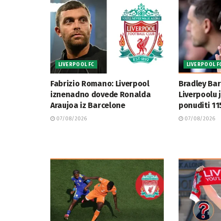
LIVERPOOL FC
LIVERPOOL F
Fabrizio Romano: Liverpool
Bradley Bar
iznenadno dovede Ronalda
Liverpoolu 
Araujoa iz Barcelone
ponuditi 11
07/08/2026
07/08/2026