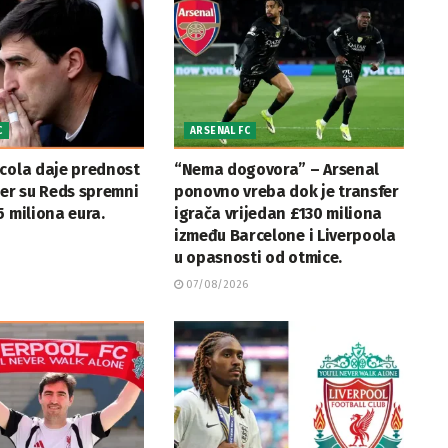
C
ARSENAL FC
cola daje prednost
“Nema dogovora” – Arsenal
jer su Reds spremni
ponovno vreba dok je transfer
5 miliona eura.
igrača vrijedan £130 miliona
između Barcelone i Liverpoola
u opasnosti od otmice.
07/08/2026