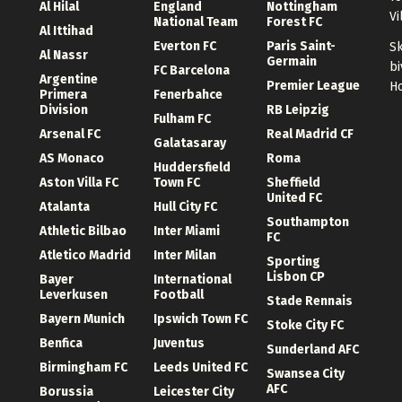
Al Hilal
England
Nottingham
Vi
National Team
Forest FC
Al Ittihad
Everton FC
Paris Saint-
Sk
Al Nassr
Germain
bi
FC Barcelona
Argentine
Premier League
Ho
Primera
Fenerbahce
Division
RB Leipzig
Fulham FC
Arsenal FC
Real Madrid CF
Galatasaray
AS Monaco
Roma
Huddersfield
Aston Villa FC
Town FC
Sheffield
United FC
Atalanta
Hull City FC
Southampton
Athletic Bilbao
Inter Miami
FC
Atletico Madrid
Inter Milan
Sporting
Lisbon CP
Bayer
International
Leverkusen
Football
Stade Rennais
Bayern Munich
Ipswich Town FC
Stoke City FC
Benfica
Juventus
Sunderland AFC
Birmingham FC
Leeds United FC
Swansea City
AFC
Borussia
Leicester City