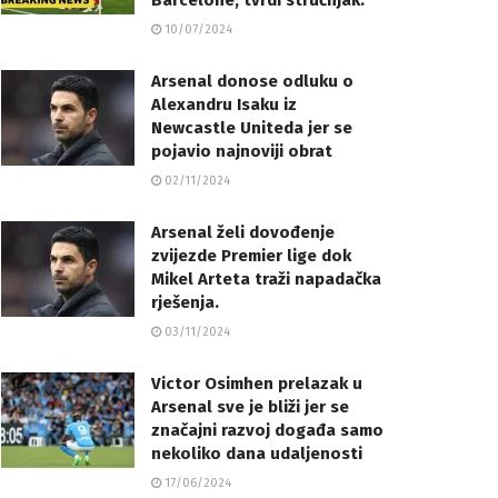
Barcelone, tvrdi stručnjak.
10/07/2024
Arsenal donose odluku o
Alexandru Isaku iz
Newcastle Uniteda jer se
pojavio najnoviji obrat
02/11/2024
Arsenal želi dovođenje
zvijezde Premier lige dok
Mikel Arteta traži napadačka
rješenja.
03/11/2024
Victor Osimhen prelazak u
Arsenal sve je bliži jer se
značajni razvoj događa samo
nekoliko dana udaljenosti
17/06/2024