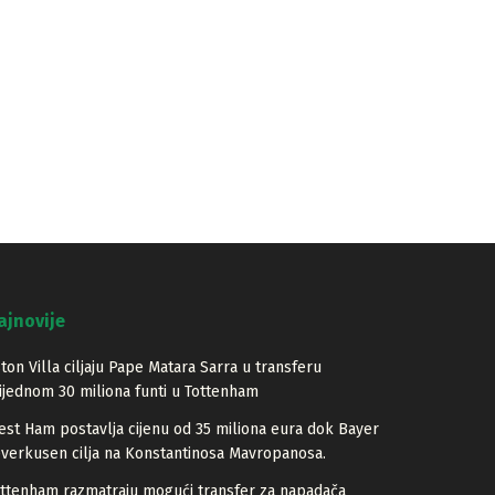
ajnovije
ton Villa ciljaju Pape Matara Sarra u transferu
ijednom 30 miliona funti u Tottenham
st Ham postavlja cijenu od 35 miliona eura dok Bayer
verkusen cilja na Konstantinosa Mavropanosa.
ttenham razmatraju mogući transfer za napadača