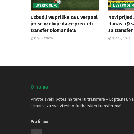
LIVERPOOL FC
LIVERPOOL F
Uzbudljiva prilika za Liverpool
Novi prijedl
jer se očekuje da će preoteti
danas u 9 
transfer Diomande'a
za transfer
07/08/2026
07/08/2026
O nama
Pratite svaki potez na terenu transfera - Lopta.net, va
stranica za sve vijesti o fudbalskim transferima!
Prati nas