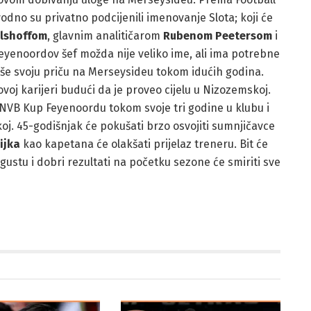
vodno su privatno podcijenili imenovanje Slota; koji će
lshoffom
, glavnim analitičarom
Rubenom Peetersom
i
eyenoordov šef možda nije veliko ime, ali ima potrebne
piše svoju priču na Merseysideu tokom idućih godina.
voj karijeri budući da je proveo cijelu u Nizozemskoj.
 KNVB Kup Feyenoordu tokom svoje tri godine u klubu i
koj. 45-godišnjak će pokušati brzo osvojiti sumnjičavce
ijka
kao kapetana će olakšati prijelaz treneru. Bit će
gustu i dobri rezultati na početku sezone će smiriti sve