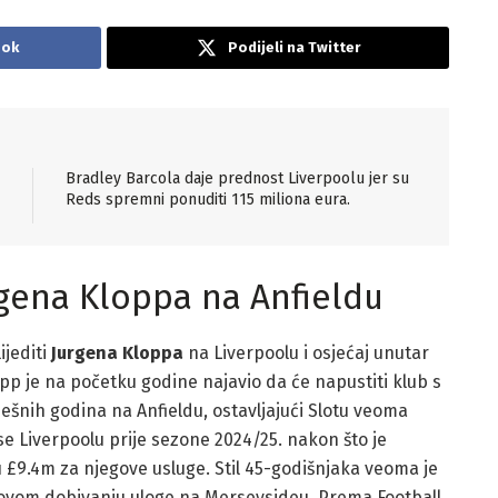
ook
Podijeli na Twitter
Bradley Barcola daje prednost Liverpoolu jer su
Reds spremni ponuditi 115 miliona eura.
rgena Kloppa na Anfieldu
jediti
Jurgena Kloppa
na Liverpoolu i osjećaj unutar
pp je na početku godine najavio da će napustiti klub s
šnih godina na Anfieldu, ostavljajući Slotu veoma
se Liverpoolu prije sezone 2024/25. nakon što je
 £9.4m za njegove usluge. Stil 45-godišnjaka veoma je
jegovom dobivanju uloge na Merseysideu. Prema Football