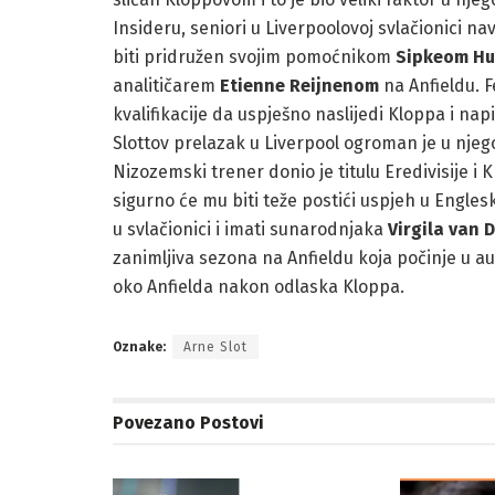
Insideru, seniori u Liverpoolovoj svlačionici na
biti pridružen svojim pomoćnikom
Sipkeom Hu
analitičarem
Etienne Reijnenom
na Anfieldu. F
kvalifikacije da uspješno naslijedi Kloppa i na
Slottov prelazak u Liverpool ogroman je u njego
Nizozemski trener donio je titulu Eredivisije i
sigurno će mu biti teže postići uspjeh u Engles
u svlačionici i imati sunarodnjaka
Virgila van D
zanimljiva sezona na Anfieldu koja počinje u au
oko Anfielda nakon odlaska Kloppa.
Oznake:
Arne Slot
Povezano
Postovi