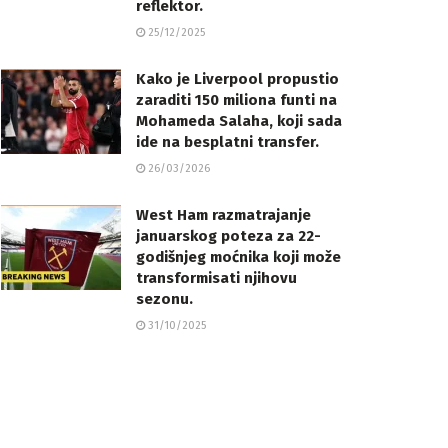
reflektor.
25/12/2025
Kako je Liverpool propustio
zaraditi 150 miliona funti na
Mohameda Salaha, koji sada
ide na besplatni transfer.
26/03/2026
West Ham razmatrajanje
januarskog poteza za 22-
godišnjeg moćnika koji može
transformisati njihovu
sezonu.
31/10/2025