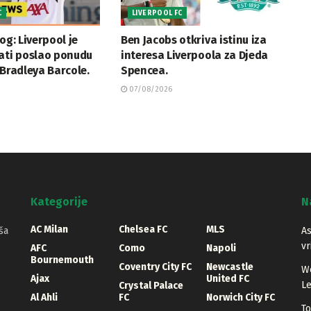
C
LIVERPOOL FC
og: Liverpool je
Ben Jacobs otkriva istinu iza
sati poslao ponudu
interesa Liverpoola za Djeda
 Bradleya Barcole.
Spencea.
07/08/2026
Kategorije
N
AC Milan
Chelsea FC
MLS
ša
As
vr
AFC
Como
Napoli
Bournemouth
Coventry City FC
Newcastle
We
Ajax
United FC
Le
Crystal Palace
Al Ahli
FC
Norwich City FC
To