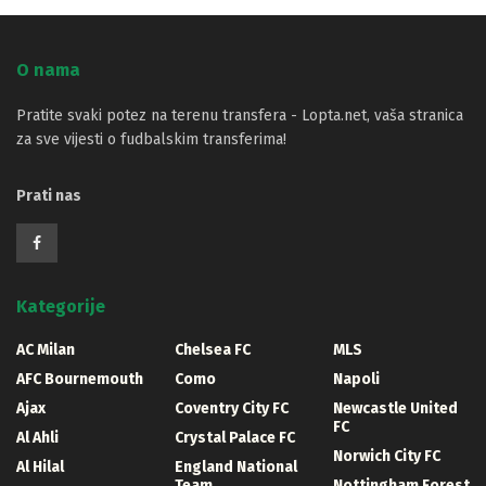
O nama
Pratite svaki potez na terenu transfera - Lopta.net, vaša stranica
za sve vijesti o fudbalskim transferima!
Prati nas
Kategorije
AC Milan
Chelsea FC
MLS
AFC Bournemouth
Como
Napoli
Ajax
Coventry City FC
Newcastle United
FC
Al Ahli
Crystal Palace FC
Norwich City FC
Al Hilal
England National
Team
Nottingham Forest