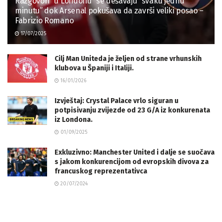
Razgovori “u Londonu” se dešavaju “svaku jednu
minutu” dok Arsenal pokušava da završi veliki posao –
Fabrizio Romano
17/07/2025
Cilj Man Uniteda je željen od strane vrhunskih
klubova u Španiji i Italiji.
16/01/2026
Izvještaj: Crystal Palace vrlo siguran u
potpisivanju zvijezde od 23 G/A iz konkurenata
iz Londona.
01/09/2025
Exkluzivno: Manchester United i dalje se suočava
s jakom konkurencijom od evropskih divova za
francuskog reprezentativca
20/07/2024