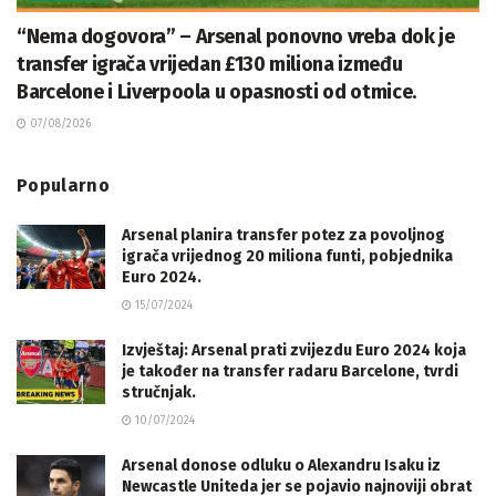
“Nema dogovora” – Arsenal ponovno vreba dok je
transfer igrača vrijedan £130 miliona između
Barcelone i Liverpoola u opasnosti od otmice.
07/08/2026
Popularno
Arsenal planira transfer potez za povoljnog
igrača vrijednog 20 miliona funti, pobjednika
Euro 2024.
15/07/2024
Izvještaj: Arsenal prati zvijezdu Euro 2024 koja
je također na transfer radaru Barcelone, tvrdi
stručnjak.
10/07/2024
Arsenal donose odluku o Alexandru Isaku iz
Newcastle Uniteda jer se pojavio najnoviji obrat