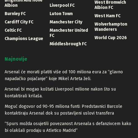
Brighton And Hove
West Bromwich
Albion
Liverpool FC
Albion FC
Burnley FC
Luton Town
West Ham FC
Cardiff City FC
Manchester City
Wolverhampton
Wanderers
Celtic FC
Manchester United
FC
World Cup 2026
Champions League
Middlesbrough FC
Najnovije
Arsenal će morati platiti više od 100 miliona eura za “glavno
napadačko pojačanje” koje Mikel Arteta želi.
Arsenal bi mogao koštati Liverpool milione nakon što su
kontaktirali krilaša.
Moguć dogovor od 90-95 miliona funti: Predstavnici Barcole
kontaktiraju Arsenal dok su postavljeni uslovi transfera
“Spurs možda osujetili povezanost Arsenala s defanzivcem kako
bi olakšali prodaju u Atletico Madrid”