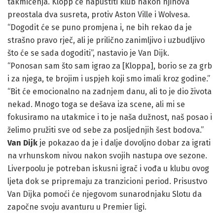
takmičenja. Klopp će napustiti klub nakon njihova
preostala dva susreta, protiv Aston Ville i Wolvesa.
“Dogodit će se puno promjena i, ne bih rekao da je
strašno pravo rječ, ali je prilično zanimljivo i uzbudljivo
što će se sada dogoditi”, nastavio je Van Dijk.
“Ponosan sam što sam igrao za [Kloppa], borio se za grb
i za njega, te brojim i uspjeh koji smo imali kroz godine.”
“Bit će emocionalno na zadnjem danu, ali to je dio života
nekad. Mnogo toga se dešava iza scene, ali mi se
fokusiramo na utakmice i to je naša dužnost, naš posao i
želimo pružiti sve od sebe za posljednjih šest bodova.”
Van Dijk
je pokazao da je i dalje dovoljno dobar za igrati
na vrhunskom nivou nakon svojih nastupa ove sezone.
Liverpoolu je potreban iskusni igrač i vođa u klubu ovog
ljeta dok se pripremaju za tranzicioni period. Prisustvo
Van Dijka pomoći će njegovom sunarodnjaku Slotu da
započne svoju avanturu u Premier ligi.