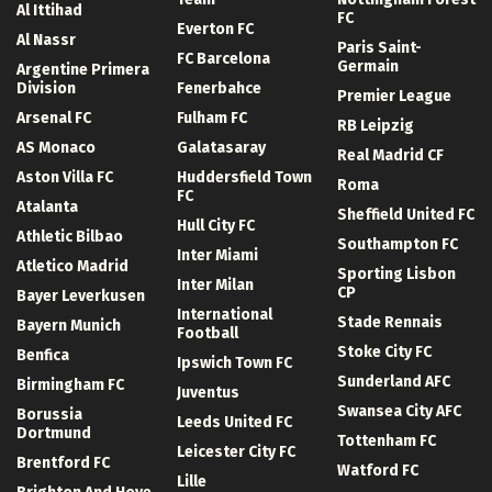
Al Ittihad
FC
Everton FC
Al Nassr
Paris Saint-
FC Barcelona
Germain
Argentine Primera
Division
Fenerbahce
Premier League
Arsenal FC
Fulham FC
RB Leipzig
AS Monaco
Galatasaray
Real Madrid CF
Aston Villa FC
Huddersfield Town
Roma
FC
Atalanta
Sheffield United FC
Hull City FC
Athletic Bilbao
Southampton FC
Inter Miami
Atletico Madrid
Sporting Lisbon
Inter Milan
CP
Bayer Leverkusen
International
Stade Rennais
Bayern Munich
Football
Stoke City FC
Benfica
Ipswich Town FC
Sunderland AFC
Birmingham FC
Juventus
Swansea City AFC
Borussia
Leeds United FC
Dortmund
Tottenham FC
Leicester City FC
Brentford FC
Watford FC
Lille