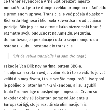
će trener Feyenoorda Arne Slot preuzeti mjesto
menadžera. Ljeto će donijeti veliku promjenu na Anfieldu
s promjenom uprave. Tranzicija je već počela dolaskom
Richarda Hughesa i Michaela Edwardsa na odlučujuće
pozicije. Bilo je glasina o tome kako nizozemski branič
razmatra svoju budućnost na Anfieldu. Međutim,
demantovao je spekulacije i otkrio svoju namjeru da
ostane u klubu i postane dio tranzicije.
“Bit će velika tranzicija i ja sam dio toga”,
rekao je Van Dijk novinarima, putem BBC-a.
“I dalje sam sretan ovdje, volim klub i to se vidi. To je već
veliki dio mog života, i to je sve što mogu reći.” Liverpool
je pobijedio Tottenham 4-2 vikendom, ali su izgubili
titulu Premier lige u posljednjem mjesecu. Crveni su
također doživjeli šokantan poraz od Atalante u
Europskoj ligi, što je rezultiralo eliminacijom iz