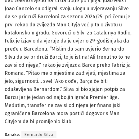
dao zeleno svjetlo Barci da dođe po njega. Joao Felix i
Joao Cancelo su odigrali svoju ulogu u uvjeravanju Silve
da se pridruži Barceloni za sezonu 2024/25, pri čemu je
prvi rekao da zvijezda Man Cityja već pita o životu u
katalonskom gradu. Govoreći o Silvi za Catalunya Radio,
Felix je izjavio da vjeruje da je uvjerio 29-godišnjaka da
pređe u Barcelonu. “Mislim da sam uvjerio Bernardo
Silvu da se pridruži Barci, to je istina! Ali trenutno to ne
zavisi od njega,” rekao je zvijezda Barce preko Fabrizija
Romana. “Pitao me o mjestima za živjeti, mjestima za
jelo, sigurnosti… sve! “Ako dođe, Barça će biti
oduševljena Bernardom.” Silva bi bio sjajan potpis za
Barcu jer je jedan od najboljih igrača Premier lige.
Međutim, transfer ne zavisi od njega jer finansijski
ograničena Barcelona mora postići dogovor s Man
Cityjem da bi promijenio klub.
Oznake:
Bernardo Silva