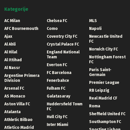
Kategorije
AC Milan
Chelsea FC
MLS
AFC Bournemouth
Como
Napoli
Ajax
Coventry City FC
Newcastle United
FC
Al Ahli
Crystal Palace FC
Norwich City FC
Al Hilal
England National
Team
Nottingham Forest
Al Ittihad
FC
Everton FC
Al Nassr
Paris Saint-
FC Barcelona
Germain
Argentine Primera
Division
Fenerbahce
Premier League
Arsenal FC
Fulham FC
RB Leipzig
AS Monaco
Galatasaray
Real Madrid CF
Aston Villa FC
Huddersfield Town
Roma
FC
Atalanta
Sheffield United FC
Hull City FC
Athletic Bilbao
Southampton FC
Inter Miami
Atletico Madrid
Sporting Lisbon