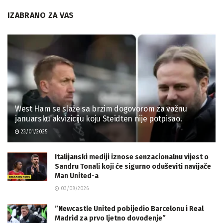
IZABRANO ZA VAS
West Ham se slaže sa brzim dogovorom za važnu
januarsku akviziciju koju Steidten nije potpisao.
23/01/2025
Italijanski mediji iznose senzacionalnu vijest o
Sandru Tonali koji će sigurno oduševiti navijače
Man United-a
03/08/2026
”Newcastle United pobijedio Barcelonu i Real
Madrid za prvo ljetno dovođenje”