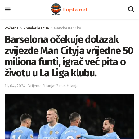
Početna
Premier league
Manchester City
Barselona očekuje dolazak
zvijezde Man Cityja vrijedne 50
miliona funti, igrač već pita o
životu u La Liga klubu.
11/04/2024
Vrijeme čitanja: 2 min čitanja