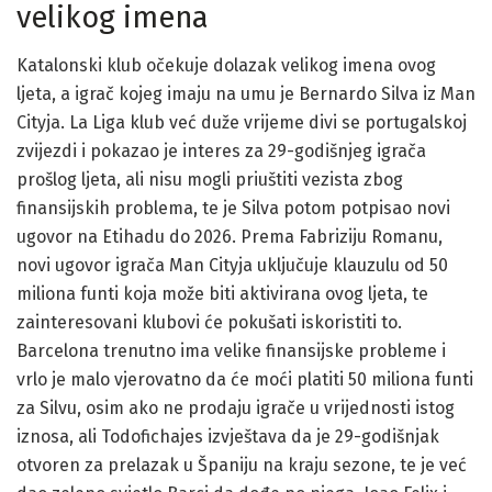
velikog imena
Katalonski klub očekuje dolazak velikog imena ovog
ljeta, a igrač kojeg imaju na umu je Bernardo Silva iz Man
Cityja. La Liga klub već duže vrijeme divi se portugalskoj
zvijezdi i pokazao je interes za 29-godišnjeg igrača
prošlog ljeta, ali nisu mogli priuštiti vezista zbog
finansijskih problema, te je Silva potom potpisao novi
ugovor na Etihadu do 2026. Prema Fabriziju Romanu,
novi ugovor igrača Man Cityja uključuje klauzulu od 50
miliona funti koja može biti aktivirana ovog ljeta, te
zainteresovani klubovi će pokušati iskoristiti to.
Barcelona trenutno ima velike finansijske probleme i
vrlo je malo vjerovatno da će moći platiti 50 miliona funti
za Silvu, osim ako ne prodaju igrače u vrijednosti istog
iznosa, ali Todofichajes izvještava da je 29-godišnjak
otvoren za prelazak u Španiju na kraju sezone, te je već