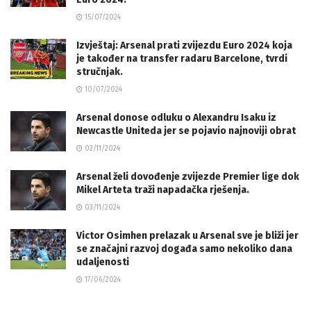
15/07/2024
Izvještaj: Arsenal prati zvijezdu Euro 2024 koja
je također na transfer radaru Barcelone, tvrdi
stručnjak.
10/07/2024
Arsenal donose odluku o Alexandru Isaku iz
Newcastle Uniteda jer se pojavio najnoviji obrat
02/11/2024
Arsenal želi dovođenje zvijezde Premier lige dok
Mikel Arteta traži napadačka rješenja.
03/11/2024
Victor Osimhen prelazak u Arsenal sve je bliži jer
se značajni razvoj događa samo nekoliko dana
udaljenosti
17/06/2024