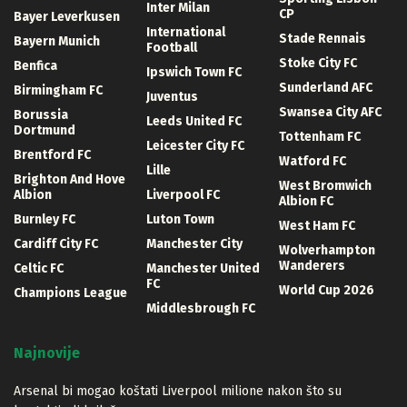
Inter Milan
CP
Bayer Leverkusen
International
Stade Rennais
Bayern Munich
Football
Stoke City FC
Benfica
Ipswich Town FC
Sunderland AFC
Birmingham FC
Juventus
Swansea City AFC
Borussia
Leeds United FC
Dortmund
Tottenham FC
Leicester City FC
Brentford FC
Watford FC
Lille
Brighton And Hove
West Bromwich
Albion
Liverpool FC
Albion FC
Burnley FC
Luton Town
West Ham FC
Cardiff City FC
Manchester City
Wolverhampton
Wanderers
Celtic FC
Manchester United
FC
World Cup 2026
Champions League
Middlesbrough FC
Najnovije
Arsenal bi mogao koštati Liverpool milione nakon što su