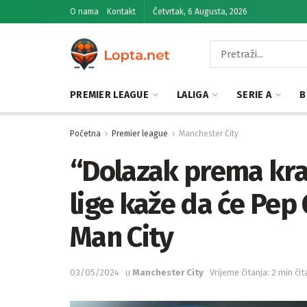
O nama
Kontakt
Četvrtak, 6 Augusta, 2026
PREMIER LEAGUE
LALIGA
SERIE A
B
Početna
Premier league
Manchester City
“Dolazak prema kraj
lige kaže da će Pep
Man City
03/05/2024
u
Manchester City
Vrijeme čitanja: 2 min čit