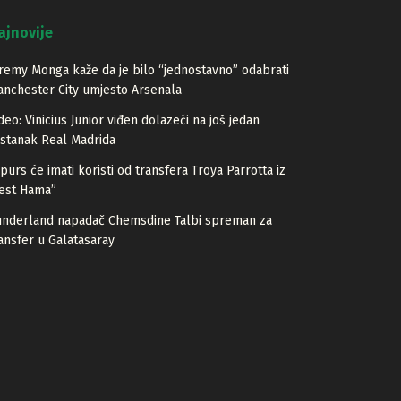
ajnovije
remy Monga kaže da je bilo “jednostavno” odabrati
nchester City umjesto Arsenala
deo: Vinicius Junior viđen dolazeći na još jedan
stanak Real Madrida
purs će imati koristi od transfera Troya Parrotta iz
est Hama”
underland napadač Chemsdine Talbi spreman za
ansfer u Galatasaray