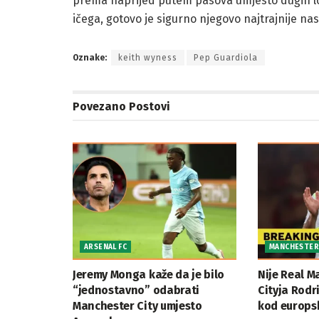
prema naprijed putem pasova umjesto dugih lop
ičega, gotovo je sigurno njegovo najtrajnije nas
Oznake:
keith wyness
Pep Guardiola
Povezano
Postovi
ARSENAL FC
MANCHESTER
Jeremy Monga kaže da je bilo
Nije Real M
“jednostavno” odabrati
Cityja Rodr
Manchester City umjesto
kod europsk