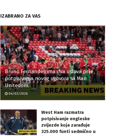
IZABRANO ZA VAS
Bruno Fernandes ima dva uslova prije
potpisivanja novog ugovora sa Man
Unitedom.
04/03/2026
West Ham razmatra
potpisivanje engleske
zvijezde koja zarađuje
325.000 funti sedmično u