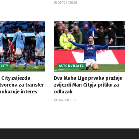
05/08/2026
 CITY
ASTON VILLA FC
City zvijezda
Dva kluba Lige prvaka pružaju
tvorena za transfer
zvijezdi Man Cityja priliku za
pokazuje interes
odlazak
04/08/2026