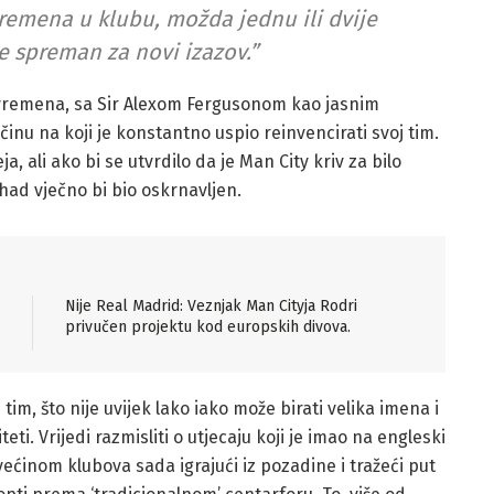
vremena u klubu, možda jednu ili dvije
e spreman za novi izazov.”
h vremena, sa Sir Alexom Fergusonom kao jasnim
činu na koji je konstantno uspio reinvencirati svoj tim.
a, ali ako bi se utvrdilo da je Man City kriv za bilo
had vječno bi bio oskrnavljen.
Nije Real Madrid: Veznjak Man Cityja Rodri
privučen projektu kod europskih divova.
 tim, što nije uvijek lako iako može birati velika imena i
eti. Vrijedi razmisliti o utjecaju koji je imao na engleski
s većinom klubova sada igrajući iz pozadine i tražeći put