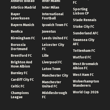
Athletic Bilbao
Inter Miami
FC
Atletico Madrid
Inter Milan
Sporting
Lisbon CP
Bayer
International
Leverkusen
Football
Stade Rennais
Bayern Munich
Ipswich Town FC
Stoke City FC
Benfica
Juventus
Sunderland AFC
Birmingham FC
Leeds United FC
Swansea City
AFC
Borussia
Leicester City
Dortmund
FC
Tottenham FC
Brentford FC
Lille
Watford FC
Brighton And
Liverpool FC
West Bromwich
Hove Albion
Albion FC
Luton Town
Burnley FC
West Ham FC
Manchester City
Cardiff City FC
Wolverhampton
Manchester
Wanderers
Celtic FC
United FC
World Cup 2026
Champions
Middlesbrough
League
FC