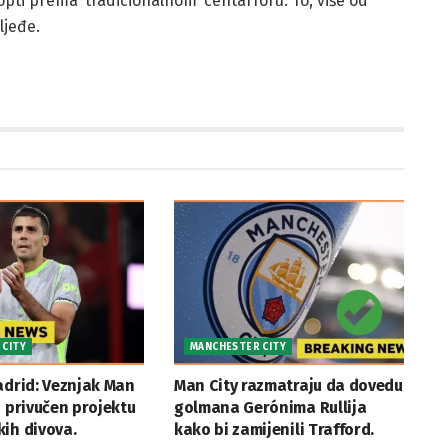
ti prema ‘tradicionalnom’ centarforu. To, više od
ljeđe.
 CITY
MANCHESTER CITY
adrid: Veznjak Man
Man City razmatraju da dovedu
i privučen projektu
golmana Gerónima Rullija
ih divova.
kako bi zamijenili Trafford.