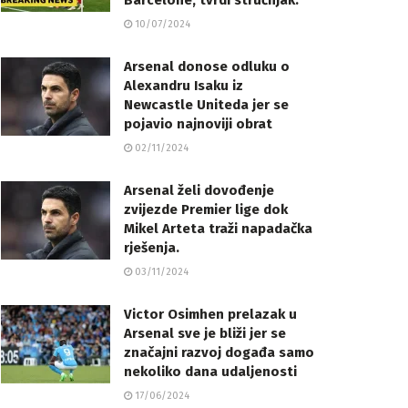
Barcelone, tvrdi stručnjak.
10/07/2024
Arsenal donose odluku o
Alexandru Isaku iz
Newcastle Uniteda jer se
pojavio najnoviji obrat
02/11/2024
Arsenal želi dovođenje
zvijezde Premier lige dok
Mikel Arteta traži napadačka
rješenja.
03/11/2024
Victor Osimhen prelazak u
Arsenal sve je bliži jer se
značajni razvoj događa samo
nekoliko dana udaljenosti
17/06/2024