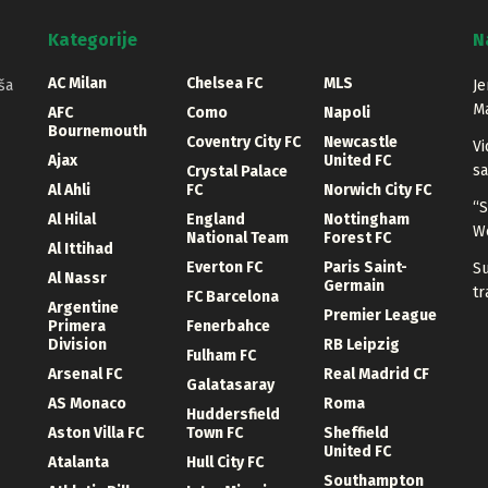
Kategorije
N
AC Milan
Chelsea FC
MLS
ša
Je
Ma
AFC
Como
Napoli
Bournemouth
Coventry City FC
Newcastle
Vi
Ajax
United FC
sa
Crystal Palace
Al Ahli
FC
Norwich City FC
“S
Al Hilal
England
Nottingham
W
National Team
Forest FC
Al Ittihad
Everton FC
Paris Saint-
S
Al Nassr
Germain
tr
FC Barcelona
Argentine
Premier League
Primera
Fenerbahce
Division
RB Leipzig
Fulham FC
Arsenal FC
Real Madrid CF
Galatasaray
AS Monaco
Roma
Huddersfield
Aston Villa FC
Town FC
Sheffield
United FC
Atalanta
Hull City FC
Southampton