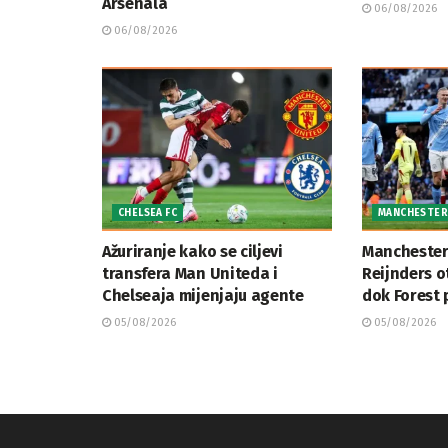
Arsenala
06/08/2026
06/08/2026
CHELSEA FC
MANCHESTER
Ažuriranje kako se ciljevi
Manchester 
transfera Man Uniteda i
Reijnders o
Chelseaja mijenjaju agente
dok Forest 
05/08/2026
05/08/2026