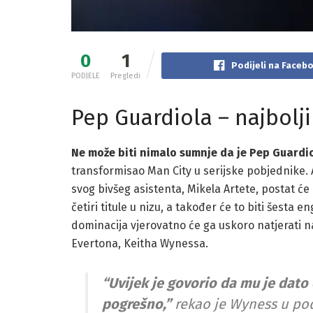
0
1
Podijeli na Faceb
PODJELE
Pregledi
Pep Guardiola – najbolji
Ne može biti nimalo sumnje da je Pep Guardio
transformisao Man City u serijske pobjednike. 
svog bivšeg asistenta, Mikela Artete, postat će 
četiri titule u nizu, a također će to biti šesta
dominacija vjerovatno će ga uskoro natjerati n
Evertona, Keitha Wynessa.
“Uvijek je govorio da mu je dato 
pogrešno,”
rekao je Wyness u podc