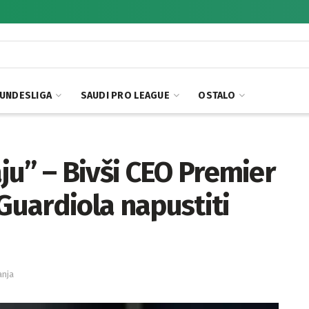
UNDESLIGA
SAUDI PRO LEAGUE
OSTALO
u” – Bivši CEO Premier
 Guardiola napustiti
anja