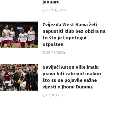
januaru
02/01/2026
Zvijezda West Hama želi
napustiti klub bez obzira na
to što je Lopetegui
otpušten
20/12/2024
Navijači Aston Ville imaju
pravo biti zabrinuti nakon
što su se pojavile važne
vijesti o Jhonu Duranu.
07/01/2025