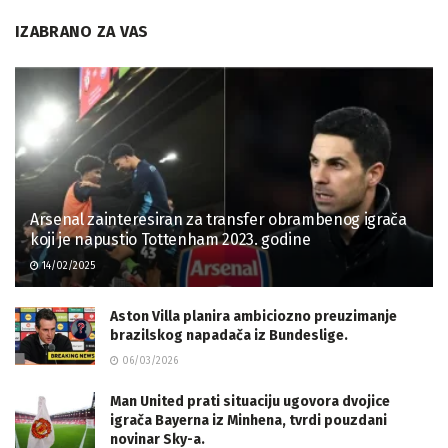
IZABRANO ZA VAS
Arsenal zainteresiran za transfer obrambenog igrača
koji je napustio Tottenham 2023. godine
14/02/2025
Aston Villa planira ambiciozno preuzimanje
brazilskog napadača iz Bundeslige.
06/03/2026
Man United prati situaciju ugovora dvojice
igrača Bayerna iz Minhena, tvrdi pouzdani
novinar Sky-a.