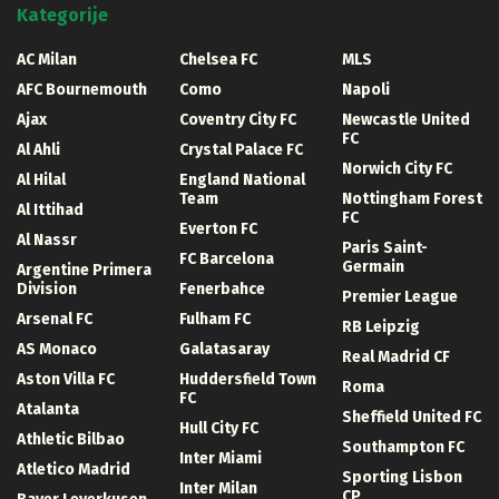
Kategorije
AC Milan
Chelsea FC
MLS
AFC Bournemouth
Como
Napoli
Ajax
Coventry City FC
Newcastle United
FC
Al Ahli
Crystal Palace FC
Norwich City FC
Al Hilal
England National
Team
Nottingham Forest
Al Ittihad
FC
Everton FC
Al Nassr
Paris Saint-
FC Barcelona
Germain
Argentine Primera
Division
Fenerbahce
Premier League
Arsenal FC
Fulham FC
RB Leipzig
AS Monaco
Galatasaray
Real Madrid CF
Aston Villa FC
Huddersfield Town
Roma
FC
Atalanta
Sheffield United FC
Hull City FC
Athletic Bilbao
Southampton FC
Inter Miami
Atletico Madrid
Sporting Lisbon
Inter Milan
CP