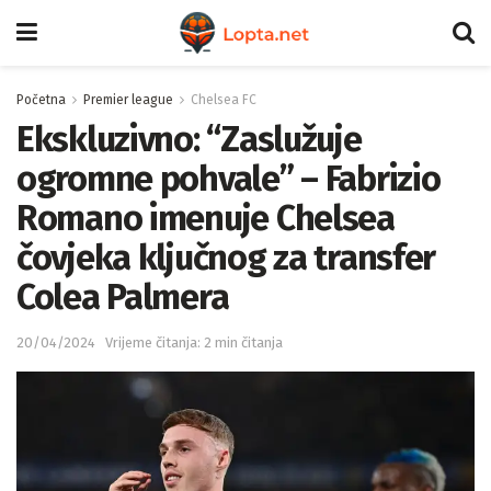
Početna
Premier league
Chelsea FC
Ekskluzivno: “Zaslužuje
ogromne pohvale” – Fabrizio
Romano imenuje Chelsea
čovjeka ključnog za transfer
Colea Palmera
20/04/2024
Vrijeme čitanja: 2 min čitanja