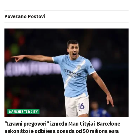
Povezano
Postovi
MANCHESTER CITY
“Izravni pregovori” između Man Cityja i Barcelone
nakon što je odbijena ponuda od 50 miliona eura