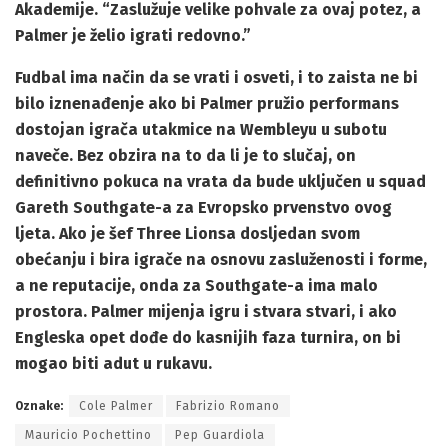
Akademije. “Zaslužuje velike pohvale za ovaj potez, a
Palmer je želio igrati redovno.”
Fudbal ima način da se vrati i osveti, i to zaista ne bi
bilo iznenađenje ako bi Palmer pružio performans
dostojan igrača utakmice na Wembleyu u subotu
naveče. Bez obzira na to da li je to slučaj, on
definitivno pokuca na vrata da bude uključen u squad
Gareth Southgate-a za Evropsko prvenstvo ovog
ljeta. Ako je šef Three Lionsa dosljedan svom
obećanju i bira igrače na osnovu zasluženosti i forme,
a ne reputacije, onda za Southgate-a ima malo
prostora. Palmer mijenja igru i stvara stvari, i ako
Engleska opet dođe do kasnijih faza turnira, on bi
mogao biti adut u rukavu.
Oznake:
Cole Palmer
Fabrizio Romano
Mauricio Pochettino
Pep Guardiola