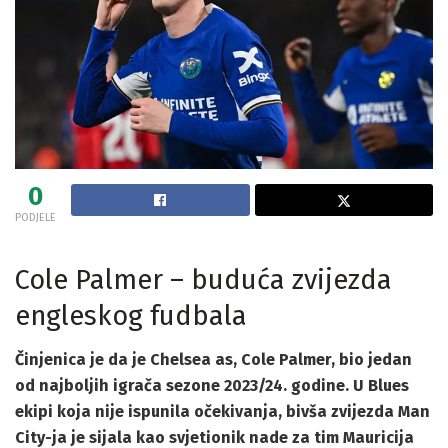
0
PODJELE
Cole Palmer – buduća zvijezda
engleskog fudbala
Činjenica je da je Chelsea as, Cole Palmer, bio jedan
od najboljih igrača sezone 2023/24. godine. U Blues
ekipi koja nije ispunila očekivanja, bivša zvijezda Man
City-ja je sijala kao svjetionik nade za tim Mauricija