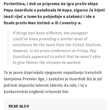
Pochettina, i dok se priprema da igra protiv ekipe
Pepa Guardiole u polufinalu FA Kupa, sigurno će htjeti
imati riječ u tome ko pobjeđuje u utakmici i ide u
finale protiv Man United-a ili Coventry-a.
If things had been different, the youngster
could’ve been providing a similar level of
excellence for the team from the Etihad Stadium,
however, in his press conference on Friday, Pep
Guardiola appeared to admit that he wasn’t able
to give Palmer the minutes he wanted.
To je jasno doprinijelo njegovom napuštanju trenutnih
šampiona Premier lige, i zaslužno je Guardioli što je još
jednom dopustio takvom talentu da ode, i to u
konkurentski engleski vrhunski tim.
READ ALSO