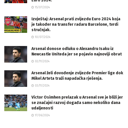
Euro 2024.
15/07/2024
Izvještaj: Arsenal prati zvijezdu Euro 2024 koja
je također na transfer radaru Barcelone, tvrdi
stručnjak.
10/07/2024
Arsenal donose odluku o Alexandru Isaku iz
Newcastle Uniteda jer se pojavio najnoviji obrat
02/11/2024
Arsenal želi dovođenje zvijezde Premier lige dok
Mikel Arteta traži napadačka rješenja.
03/11/2024
Victor Osimhen prelazak u Arsenal sve je bliži jer
se značajni razvoj događa samo nekoliko dana
udaljenosti
17/06/2024