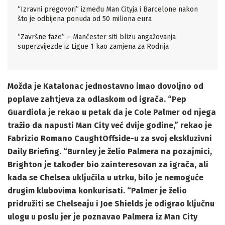
“Izravni pregovori” između Man Cityja i Barcelone nakon
što je odbijena ponuda od 50 miliona eura
“Završne faze” – Mančester siti blizu angažovanja
superzvijezde iz Ligue 1 kao zamjena za Rodrija
Možda je Katalonac jednostavno imao dovoljno od
poplave zahtjeva za odlaskom od igrača. “Pep
Guardiola je rekao u petak da je Cole Palmer od njega
tražio da napusti Man City već dvije godine,” rekao je
Fabrizio Romano CaughtOffside-u za svoj ekskluzivni
Daily Briefing. “Burnley je želio Palmera na pozajmici,
Brighton je također bio zainteresovan za igrača, ali
kada se Chelsea uključila u utrku, bilo je nemoguće
drugim klubovima konkurisati. “Palmer je želio
pridružiti se Chelseaju i Joe Shields je odigrao ključnu
ulogu u poslu jer je poznavao Palmera iz Man City