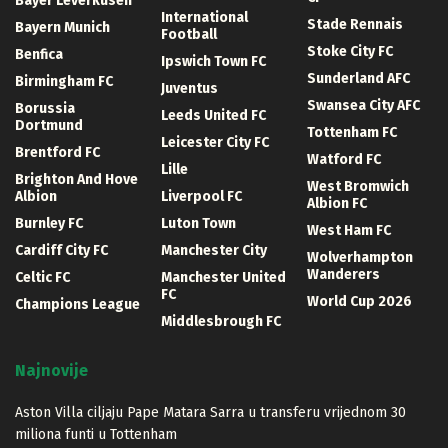
Bayer Leverkusen
International
Stade Rennais
Bayern Munich
Football
Stoke City FC
Benfica
Ipswich Town FC
Sunderland AFC
Birmingham FC
Juventus
Swansea City AFC
Borussia
Leeds United FC
Dortmund
Tottenham FC
Leicester City FC
Brentford FC
Watford FC
Lille
Brighton And Hove
West Bromwich
Albion
Liverpool FC
Albion FC
Burnley FC
Luton Town
West Ham FC
Cardiff City FC
Manchester City
Wolverhampton
Wanderers
Celtic FC
Manchester United
FC
World Cup 2026
Champions League
Middlesbrough FC
Najnovije
Aston Villa ciljaju Pape Matara Sarra u transferu vrijednom 30
miliona funti u Tottenham