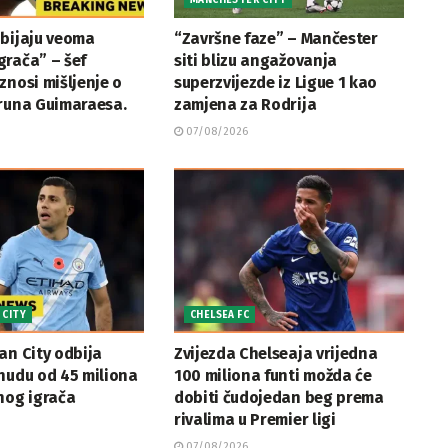
MANCHESTER CITY
obijaju veoma
“Završne faze” – Mančester
rača” – šef
siti blizu angažovanja
znosi mišljenje o
superzvijezde iz Ligue 1 kao
Bruna Guimaraesa.
zamjena za Rodrija
07/08/2026
 CITY
CHELSEA FC
an City odbija
Zvijezda Chelseaja vrijedna
nudu od 45 miliona
100 miliona funti možda će
nog igrača
dobiti čudojedan beg prema
rivalima u Premier ligi
07/08/2026