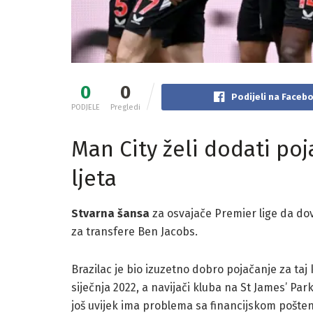
0
0
Podijeli na Faceb
PODJELE
Pregledi
Man City želi dodati poj
ljeta
Stvarna šansa
za osvajače Premier lige da do
za transfere Ben Jacobs.
Brazilac je bio izuzetno dobro pojačanje za taj
siječnja 2022, a navijači kluba na St James’ P
još uvijek ima problema sa financijskom pošteno