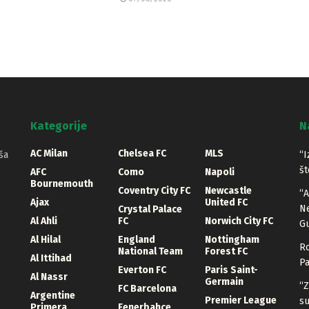
Kategorije
N
AC Milan
Chelsea FC
MLS
ša
“I
št
AFC
Como
Napoli
Bournemouth
Coventry City FC
Newcastle
“A
Ajax
United FC
Ne
Crystal Palace
Al Ahli
FC
Norwich City FC
Gu
Al Hilal
England
Nottingham
Ro
National Team
Forest FC
Al Ittihad
Pa
Everton FC
Paris Saint-
Al Nassr
Germain
“Z
FC Barcelona
Argentine
Premier League
su
Primera
Fenerbahce