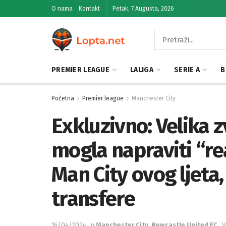
O nama
Kontakt
Petak, 7 Augusta, 2026
PREMIER LEAGUE
LALIGA
SERIE A
B
Početna
Premier league
Manchester City
Exkluzivno: Velika 
mogla napraviti “rea
Man City ovog ljeta,
transfere
16/04/2024
u
Manchester City
,
Newcastle United FC
V