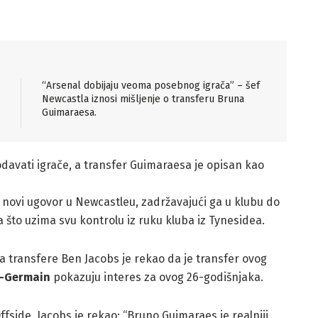
“Arsenal dobijaju veoma posebnog igrača” – šef
Newcastla iznosi mišljenje o transferu Bruna
Guimaraesa.
avati igrače, a transfer Guimaraesa je opisan kao
 novi ugovor u Newcastleu, zadržavajući ga u klubu do
a što uzima svu kontrolu iz ruku kluba iz Tynesidea.
 transfere Ben Jacobs je rekao da je transfer ovog
t-Germain
pokazuju interes za ovog 26-godišnjaka.
ffside, Jacobs je rekao: “Bruno Guimaraes je realniji