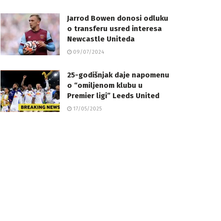
Jarrod Bowen donosi odluku
o transferu usred interesa
Newcastle Uniteda
09/07/2024
25-godišnjak daje napomenu
o “omiljenom klubu u
Premier ligi” Leeds United
17/05/2025