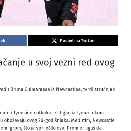
ook
Podijeli na Twitter
ačanje u svoj vezni red ovog
vedu Bruna Guimaraesa iz Newcastlea, tvrdi stručnjak
 klub u Tynesideu otkako je stigao iz Lyona tokom
arku obožavaju ovog 26-godišnjaka. Međutim, Newcastle
m igrom, što je spriječilo ovaj Premier ligaš da