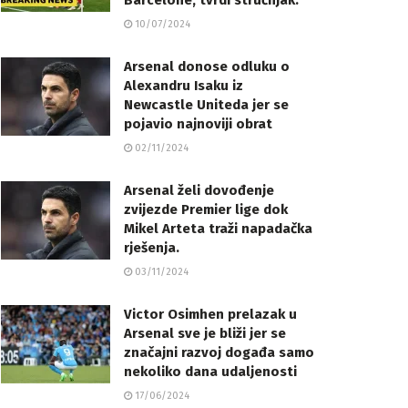
Barcelone, tvrdi stručnjak.
10/07/2024
Arsenal donose odluku o
Alexandru Isaku iz
Newcastle Uniteda jer se
pojavio najnoviji obrat
02/11/2024
Arsenal želi dovođenje
zvijezde Premier lige dok
Mikel Arteta traži napadačka
rješenja.
03/11/2024
Victor Osimhen prelazak u
Arsenal sve je bliži jer se
značajni razvoj događa samo
nekoliko dana udaljenosti
17/06/2024