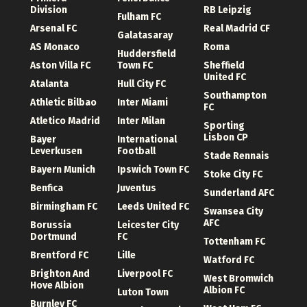
Division
RB Leipzig
Fulham FC
Arsenal FC
Real Madrid CF
Galatasaray
AS Monaco
Roma
Huddersfield
Aston Villa FC
Town FC
Sheffield
United FC
Atalanta
Hull City FC
Southampton
Athletic Bilbao
Inter Miami
FC
Atletico Madrid
Inter Milan
Sporting
Lisbon CP
Bayer
International
Leverkusen
Football
Stade Rennais
Bayern Munich
Ipswich Town FC
Stoke City FC
Benfica
Juventus
Sunderland AFC
Birmingham FC
Leeds United FC
Swansea City
AFC
Borussia
Leicester City
Dortmund
FC
Tottenham FC
Brentford FC
Lille
Watford FC
Brighton And
Liverpool FC
West Bromwich
Hove Albion
Albion FC
Luton Town
Burnley FC