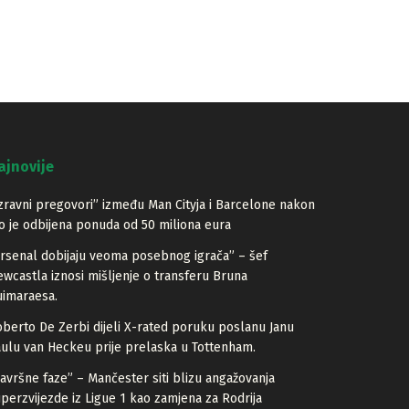
ajnovije
zravni pregovori” između Man Cityja i Barcelone nakon
o je odbijena ponuda od 50 miliona eura
rsenal dobijaju veoma posebnog igrača” – šef
wcastla iznosi mišljenje o transferu Bruna
imaraesa.
berto De Zerbi dijeli X-rated poruku poslanu Janu
ulu van Heckeu prije prelaska u Tottenham.
avršne faze” – Mančester siti blizu angažovanja
perzvijezde iz Ligue 1 kao zamjena za Rodrija