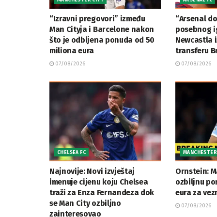
MANCHESTER CITY
ARSENAL FC
“Izravni pregovori” između
“Arsenal d
Man Cityja i Barcelone nakon
posebnog ig
što je odbijena ponuda od 50
Newcastla i
miliona eura
transferu 
07/08/2026
07/08/2026
CHELSEA FC
MANCHESTER
Najnovije: Novi izvještaj
Ornstein: M
imenuje cijenu koju Chelsea
ozbiljnu po
traži za Enza Fernandeza dok
eura za vez
se Man City ozbiljno
07/08/2026
zainteresovao