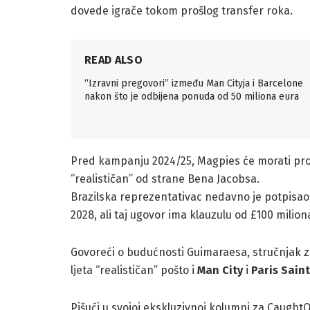
dovede igrače tokom prošlog transfer roka.
READ ALSO
“Izravni pregovori” između Man Cityja i Barcelone
nakon što je odbijena ponuda od 50 miliona eura
Pred kampanju 2024/25, Magpies će morati prod
“realističan” od strane Bena Jacobsa.
Brazilska reprezentativac nedavno je potpisao
2028, ali taj ugovor ima klauzulu od £100 milion
Govoreći o budućnosti Guimaraesa, stručnjak za
ljeta “realističan” pošto i
Man City
i
Paris Sain
Pišući u svojoj ekskluzivnoj kolumni za CaughtO