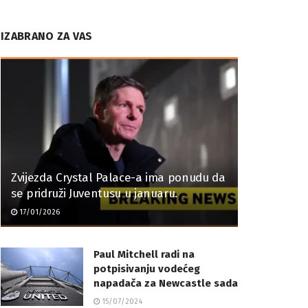
IZABRANO ZA VAS
Zvijezda Crystal Palace-a ima ponudu da
se pridruži Juventusu u januaru.
17/01/2026
Paul Mitchell radi na
potpisivanju vodećeg
napadača za Newcastle sada
15/07/2024