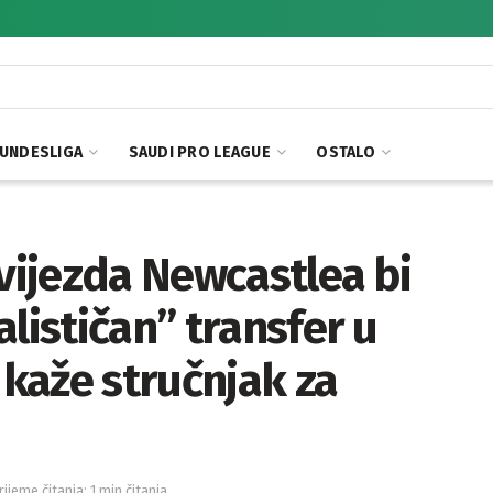
UNDESLIGA
SAUDI PRO LEAGUE
OSTALO
zvijezda Newcastlea bi
lističan” transfer u
 kaže stručnjak za
rijeme čitanja: 1 min čitanja