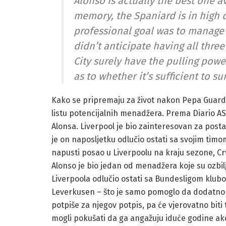
Alonso is actually the best one 
memory, the Spaniard is in high d
professional goal was to manage 
didn’t anticipate having all thre
City surely have the pulling powe
as to whether it’s sufficient to s
Kako se pripremaju za život nakon Pepa Guardi
listu potencijalnih menadžera. Prema Diario AS
Alonsa. Liverpool je bio zainteresovan za pos
je on naposljetku odlučio ostati sa svojim tim
napusti posao u Liverpoolu na kraju sezone, Cr
Alonso je bio jedan od menadžera koje su ozbiljn
Liverpoola odlučio ostati sa Bundesligom klubo
Leverkusen – što je samo pomoglo da dodatno uč
potpiše za njegov potpis, pa će vjerovatno biti
mogli pokušati da ga angažuju iduće godine ako