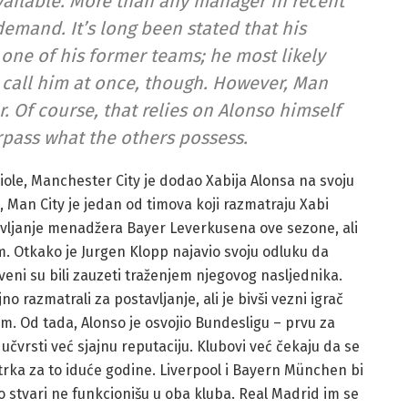
available. More than any manager in recent
emand. It’s long been stated that his
one of his former teams; he most likely
e call him at once, though. However, Man
r. Of course, that relies on Alonso himself
urpass what the others possess.
ole, Manchester City je dodao Xabija Alonsa na svoju
, Man City je jedan od timova koji razmatraju Xabi
tavljanje menadžera Bayer Leverkusena ove sezone, ali
om. Otkako je Jurgen Klopp najavio svoju odluku da
veni su bili zauzeti traženjem njegovog nasljednika.
o razmatrali za postavljanje, ali je bivši vezni igrač
m. Od tada, Alonso je osvojio Bundesligu – prvu za
vrsti već sjajnu reputaciju. Klubovi već čekaju da se
 trka za to iduće godine. Liverpool i Bayern München bi
 stvari ne funkcionišu u oba kluba. Real Madrid im se