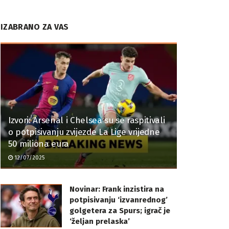
IZABRANO ZA VAS
Izvori: Arsenal i Chelsea su se raspitivali
o potpisivanju zvijezde La Lige vrijedne
50 miliona eura
12/07/2025
Novinar: Frank inzistira na
potpisivanju ‘izvanrednog’
golgetera za Spurs; igrač je
‘željan prelaska’