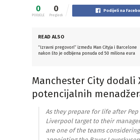
0
0
Podijeli na Faceb
PODJELE
Pregledi
READ ALSO
“Izravni pregovori” između Man Cityja i Barcelone
nakon što je odbijena ponuda od 50 miliona eura
Manchester City dodali 
potencijalnih menadžer
As they prepare for life after Pe
Liverpool target to their manager
are one of the teams considering
appointing the Bayer Leverkusen 