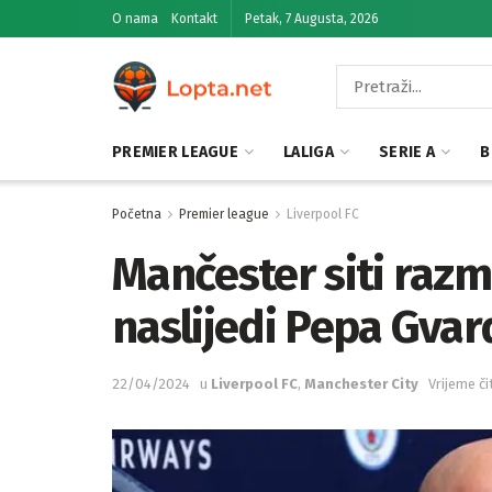
O nama
Kontakt
Petak, 7 Augusta, 2026
PREMIER LEAGUE
LALIGA
SERIE A
B
Početna
Premier league
Liverpool FC
Mančester siti razma
naslijedi Pepa Gvar
22/04/2024
u
Liverpool FC
,
Manchester City
Vrijeme či