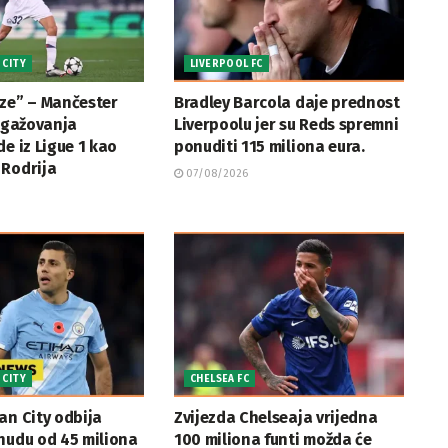
 CITY
LIVERPOOL FC
aze” – Mančester
Bradley Barcola daje prednost
angažovanja
Liverpoolu jer su Reds spremni
de iz Ligue 1 kao
ponuditi 115 miliona eura.
 Rodrija
07/08/2026
 CITY
CHELSEA FC
an City odbija
Zvijezda Chelseaja vrijedna
nudu od 45 miliona
100 miliona funti možda će