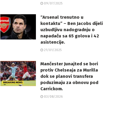
09/07/2025
“Arsenal trenutno u
kontaktu” – Ben Jacobs dijeli
uzbudljivu nadogradnju o
napadaču sa 65 golova i 42
asistencije.
21/01/2025
Mančester Junajted se bori
protiv Chelseaja za Murilla
dok se planovi transfera
poduzimaju za obnovu pod
Carrickom.
03/08/2026