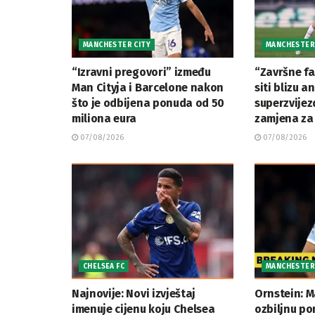
MANCHESTER CITY
MANCHESTER
“Izravni pregovori” između
“Završne f
Man Cityja i Barcelone nakon
siti blizu 
što je odbijena ponuda od 50
superzvijez
miliona eura
zamjena za
07/08/2026
07/08/2026
CHELSEA FC
MANCHESTER
Najnovije: Novi izvještaj
Ornstein: M
imenuje cijenu koju Chelsea
ozbiljnu po