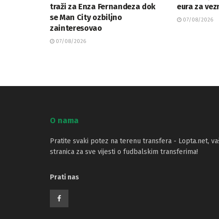
traži za Enza Fernandeza dok
eura za vez
se Man City ozbiljno
07/08/2026
zainteresovao
07/08/2026
O nama
Pratite svaki potez na terenu transfera - Lopta.net, va
stranica za sve vijesti o fudbalskim transferima!
Prati nas