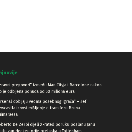
ajnovije
zravni pregovori” između Man Cityja i Barcelone nakon
o je odbijena ponuda od 50 miliona eura
rsenal dobijaju veoma posebnog igrača” – šef
wcastla iznosi mišljenje o transferu Bruna
imaraesa.
berto De Zerbi dijeli X-rated poruku poslanu Janu
ulu van Heckeu prije prelaska u Tottenham.