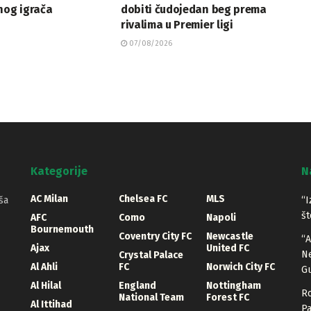
nog igrača
dobiti čudojedan beg prema
rivalima u Premier ligi
07/08/2026
Kategorije
N
AC Milan
Chelsea FC
MLS
ša
“I
št
AFC
Como
Napoli
Bournemouth
Coventry City FC
Newcastle
“A
Ajax
United FC
Ne
Crystal Palace
Al Ahli
FC
Norwich City FC
Gu
Al Hilal
England
Nottingham
Ro
National Team
Forest FC
Al Ittihad
Pa