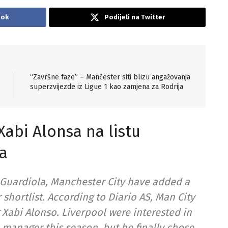
ook
Podijeli na Twitter
“Završne faze” – Mančester siti blizu angažovanja
superzvijezde iz Ligue 1 kao zamjena za Rodrija
Xabi Alonsa na listu
a
p Guardiola, Manchester City have added a
 shortlist. According to Diario AS, Man City
 Xabi Alonso. Liverpool were interested in
manager this season, but he finally chose