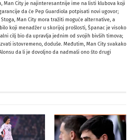
, Man City je najinteresantnije ime na listi klubova koji
rancije da će Pep Guardiola potpisati novi ugovor;
Stoga, Man City mora tražiti moguće alternative, a
bilo koji menadžer u skorijoj prošlosti, Španac je visoko
lni cilj bio da upravlja jednim od svojih bivših timova;
 pozvati istovremeno, doduše. Međutim, Man City svakako
lonsu da li je dovoljno da nadmaši ono što drugi