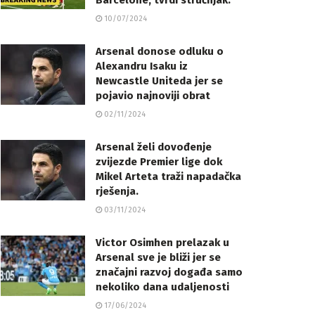
Barcelone, tvrdi stručnjak.
10/07/2024
Arsenal donose odluku o
Alexandru Isaku iz
Newcastle Uniteda jer se
pojavio najnoviji obrat
02/11/2024
Arsenal želi dovođenje
zvijezde Premier lige dok
Mikel Arteta traži napadačka
rješenja.
03/11/2024
Victor Osimhen prelazak u
Arsenal sve je bliži jer se
značajni razvoj događa samo
nekoliko dana udaljenosti
17/06/2024