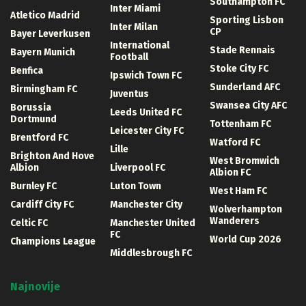
Southampton FC
Inter Miami
Atletico Madrid
Sporting Lisbon
Inter Milan
CP
Bayer Leverkusen
International
Stade Rennais
Bayern Munich
Football
Stoke City FC
Benfica
Ipswich Town FC
Sunderland AFC
Birmingham FC
Juventus
Swansea City AFC
Borussia
Leeds United FC
Dortmund
Tottenham FC
Leicester City FC
Brentford FC
Watford FC
Lille
Brighton And Hove
West Bromwich
Albion
Liverpool FC
Albion FC
Burnley FC
Luton Town
West Ham FC
Cardiff City FC
Manchester City
Wolverhampton
Wanderers
Celtic FC
Manchester United
FC
World Cup 2026
Champions League
Middlesbrough FC
Najnovije