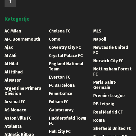
Kategorije
AC Milan
Chelsea FC
MLS
AFC Bournemouth
Como
Napoli
Ajax
Coventry City FC
Newcastle United
FC
Al Ahli
Crystal Palace FC
Norwich City FC
Al Hilal
England National
Team
Nottingham Forest
Al Ittihad
FC
Everton FC
Al Nassr
Paris Saint-
FC Barcelona
Germain
Argentine Primera
Division
Fenerbahce
Premier League
Arsenal FC
Fulham FC
RB Leipzig
AS Monaco
Galatasaray
Real Madrid CF
Aston Villa FC
Huddersfield Town
Roma
FC
Atalanta
Sheffield United FC
Hull City FC
Athletic Bilbao