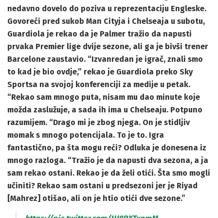
nedavno dovelo do poziva u reprezentaciju Engleske.
Govoreći pred sukob Man Cityja i Chelseaja u subotu,
Guardiola je rekao da je Palmer tražio da napusti
prvaka Premier lige dvije sezone, ali ga je bivši trener
Barcelone zaustavio. “Izvanredan je igrač, znali smo
to kad je bio ovdje,” rekao je Guardiola preko Sky
Sportsa na svojoj konferenciji za medije u petak.
“Rekao sam mnogo puta, nisam mu dao minute koje
možda zaslužuje, a sada ih ima u Chelseaju. Potpuno
razumijem. “Drago mi je zbog njega. On je stidljiv
momak s mnogo potencijala. To je to. Igra
fantastično, pa šta mogu reći? Odluka je donesena iz
mnogo razloga. “Tražio je da napusti dva sezona, a ja
sam rekao ostani. Rekao je da želi otići. Šta smo mogli
učiniti? Rekao sam ostani u predsezoni jer je Riyad
[Mahrez] otišao, ali on je htio otići dve sezone.”