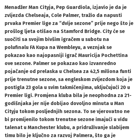
Menadžer Man Cityja, Pep Guardiola, izjavio je da je
zvijezda Chelseaja, Cole Palmer, tražio da napusti
prvaka Premier lige za “dvije sezone” prije nego što je
prošlog ljeta otišao na Stamford Bridge. City će se
suočiti sa svojim bivšim igračem u subotu na
polufinalu FA Kupa na Wembleyu, a veznjak se
pokazao kao najopasniji igrač Mauricija Pochettina
ove sezone. Palmer se pokazao kao izvanredno
pojačanje od prelaska u Chelsea za 42,5 miliona funti
prije trenutne sezone, sa engleskom zvijezdom koja je
postigla 23 gola u svim takmičenjima, uključujući 20 u
Premier ligi. Promjena kluba bila je neophodna za 21-
godišnjaka jer nije dobijao dovoljno minuta u Man
Cityju tokom posljednjih sezona. To se vjerovatno ne
bi promijenilo tokom trenutne sezone imajući u vidu
talenat u Manchester klubu, a pridruživanje slabijem
timu bilo je ključno za razvoj Palmera, što ga je