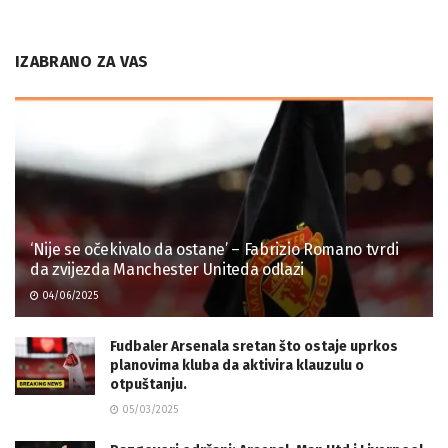
IZABRANO ZA VAS
‘Nije se očekivalo da ostane’ – Fabrizio Romano tvrdi
da zvijezda Manchester Uniteda odlazi
04/06/2025
Fudbaler Arsenala sretan što ostaje uprkos
planovima kluba da aktivira klauzulu o
otpuštanju.
05/03/2025