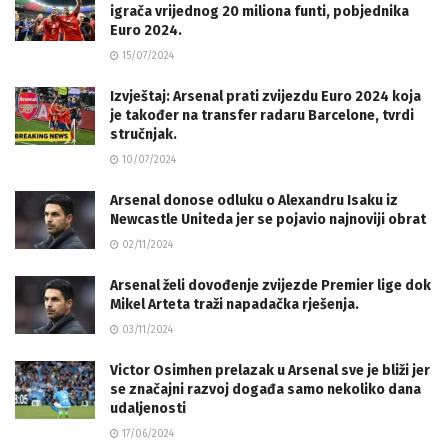
igrača vrijednog 20 miliona funti, pobjednika
Euro 2024.
15/07/2024
Izvještaj: Arsenal prati zvijezdu Euro 2024 koja
je također na transfer radaru Barcelone, tvrdi
stručnjak.
10/07/2024
Arsenal donose odluku o Alexandru Isaku iz
Newcastle Uniteda jer se pojavio najnoviji obrat
02/11/2024
Arsenal želi dovođenje zvijezde Premier lige dok
Mikel Arteta traži napadačka rješenja.
03/11/2024
Victor Osimhen prelazak u Arsenal sve je bliži jer
se značajni razvoj događa samo nekoliko dana
udaljenosti
17/06/2024