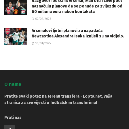
Razgovori održani: Arsenal, Man Utd i Liverpool
naznačuju planove da se ponude za zvijezdu od
60 miliona eura nakon kontakata
07/02/2025
Arsenalovi ljetni planovi za napadača
Newcastlea Alexandra Isaka iznijeli su na vidjelo.
10/01/2025
O nama
Pratite svaki potez na terenu transfera - Lopta.net, vaša
stranica za sve vijesti o fudbalskim transferima!
Prati nas