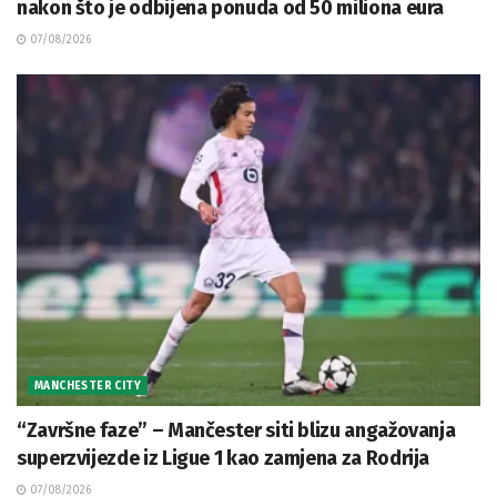
nakon što je odbijena ponuda od 50 miliona eura
07/08/2026
MANCHESTER CITY
“Završne faze” – Mančester siti blizu angažovanja
superzvijezde iz Ligue 1 kao zamjena za Rodrija
07/08/2026