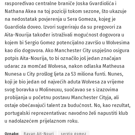
raspoređivao centralne braniče Joska Gvardiolića i
Nathana Akea na toj poziciji tokom sezone, što ukazuje
na nedostatak povjerenja u Sera Gomeza, kojeg je
Guardiola doveo. Izvori sugeriraju da su pregovori za
Aita-Nourija također istraživali mogućnost dogovora u
kojem bi Sergio Gomez potencijalno završio u Wolvesima
kao dio dogovora. Ako Manchester City uspješno osigura
potpis Aita-Nourija, to bi označilo još jedan značajan
udarac za momčad Wolvesa, nakon odlaska Matheusa
Nunesa u City prošlog ljeta za 53 miliona funti. Nunes,
koji je bio jedan od najvećih aduta Wolvesa za vrijeme
svog boravka u Molineuxu, suočavao se s izazovima
probijanja u početnu postavu Manchester Cityja, ali
ostaje obećavajući talent za budućnost. No, kao rezultat,
portugalski reprezentativac navodno želi napustiti klub
u nadolazećem prijelaznom roku.
Oznake:
Rayan Ait-Nouri
sergio gomez