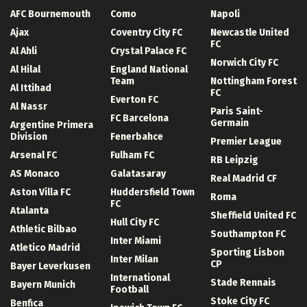
AFC Bournemouth
Como
Napoli
Ajax
Coventry City FC
Newcastle United
FC
Al Ahli
Crystal Palace FC
Norwich City FC
Al Hilal
England National
Team
Nottingham Forest
Al Ittihad
FC
Everton FC
Al Nassr
Paris Saint-
FC Barcelona
Germain
Argentine Primera
Division
Fenerbahce
Premier League
Arsenal FC
Fulham FC
RB Leipzig
AS Monaco
Galatasaray
Real Madrid CF
Aston Villa FC
Huddersfield Town
Roma
FC
Atalanta
Sheffield United FC
Hull City FC
Athletic Bilbao
Southampton FC
Inter Miami
Atletico Madrid
Sporting Lisbon
Inter Milan
CP
Bayer Leverkusen
International
Stade Rennais
Bayern Munich
Football
Stoke City FC
Benfica