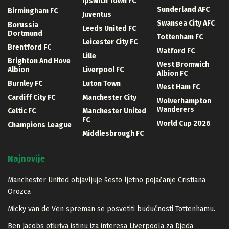
Ipswich Town FC
Sunderland AFC
Birmingham FC
Juventus
Swansea City AFC
Borussia
Leeds United FC
Dortmund
Tottenham FC
Leicester City FC
Brentford FC
Watford FC
Lille
Brighton And Hove
West Bromwich
Albion
Liverpool FC
Albion FC
Burnley FC
Luton Town
West Ham FC
Cardiff City FC
Manchester City
Wolverhampton
Wanderers
Celtic FC
Manchester United
FC
World Cup 2026
Champions League
Middlesbrough FC
Najnovije
Manchester United objavljuje šesto ljetno pojačanje Cristiana
Orozca
Micky van de Ven spreman se posvetiti budućnosti Tottenhamu.
Ben Jacobs otkriva istinu iza interesa Liverpoola za Djeda