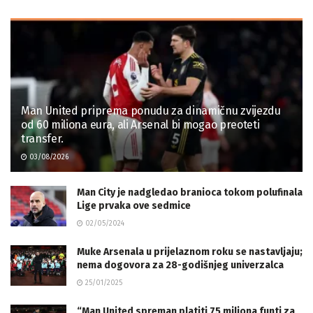
Man United priprema ponudu za dinamičnu zvijezdu
od 60 miliona eura, ali Arsenal bi mogao preoteti
transfer.
03/08/2026
Man City je nadgledao branioca tokom polufinala
Lige prvaka ove sedmice
02/05/2024
Muke Arsenala u prijelaznom roku se nastavljaju;
nema dogovora za 28-godišnjeg univerzalca
25/01/2025
“Man United spreman platiti 75 miliona funti za