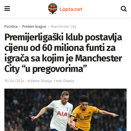
Početna
Premier league
Manchester City
Premijerligaški klub postavlja
cijenu od 60 miliona funti za
igrača sa kojim je Manchester
City “u pregovorima”
15/04/2024
Vrijeme čitanja: 1 min čitanja