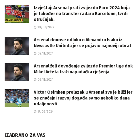
Izvještaj: Arsenal prati zvijezdu Euro 2024 koja
je također na transfer radaru Barcelone, tvrdi
stručnjak.
10/07/2024
Arsenal donose odluku o Alexandru Isaku iz
Newcastle Uniteda jer se pojavio najnoviji obrat
02/11/2024
Arsenal želi dovođenje zvijezde Premier lige dok
Mikel Arteta traži napadačka rješenja.
03/11/2024
Victor Osimhen prelazak u Arsenal sve je bliži jer
se značajni razvoj događa samo nekoliko dana
udaljenosti
17/06/2024
IZABRANO ZA VAS