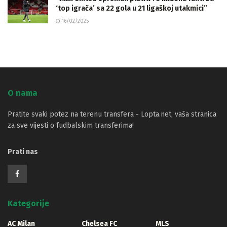
‘top igrača’ sa 22 gola u 21 ligaškoj utakmici”
16/02/2025
O nama
Pratite svaki potez na terenu transfera - Lopta.net, vaša stranica
za sve vijesti o fudbalskim transferima!
Prati nas
Kategorije
AC Milan
Chelsea FC
MLS