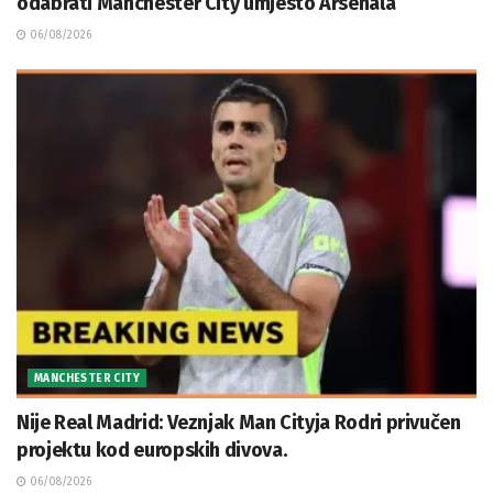
odabrati Manchester City umjesto Arsenala
06/08/2026
MANCHESTER CITY
Nije Real Madrid: Veznjak Man Cityja Rodri privučen
projektu kod europskih divova.
06/08/2026