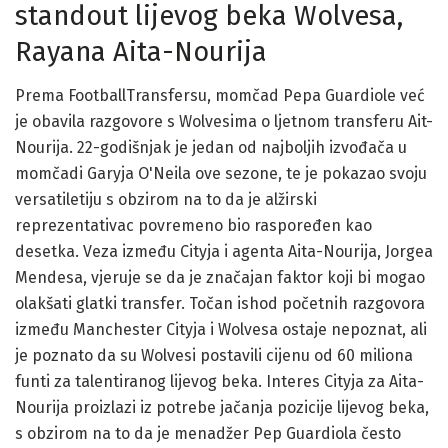
standout lijevog beka Wolvesa,
Rayana Aita-Nourija
Prema FootballTransfersu, momčad Pepa Guardiole već
je obavila razgovore s Wolvesima o ljetnom transferu Ait-
Nourija. 22-godišnjak je jedan od najboljih izvođača u
momčadi Garyja O'Neila ove sezone, te je pokazao svoju
versatiletiju s obzirom na to da je alžirski
reprezentativac povremeno bio raspoređen kao
desetka. Veza između Cityja i agenta Aita-Nourija, Jorgea
Mendesa, vjeruje se da je značajan faktor koji bi mogao
olakšati glatki transfer. Točan ishod početnih razgovora
između Manchester Cityja i Wolvesa ostaje nepoznat, ali
je poznato da su Wolvesi postavili cijenu od 60 miliona
funti za talentiranog lijevog beka. Interes Cityja za Aita-
Nourija proizlazi iz potrebe jačanja pozicije lijevog beka,
s obzirom na to da je menadžer Pep Guardiola često