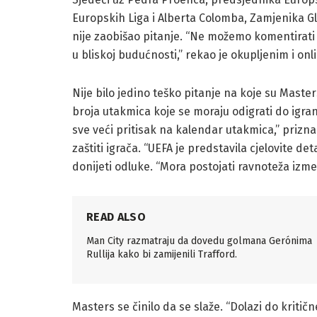
Europskih Liga i Alberta Colomba, Zamjenika Gl
nije zaobišao pitanje. “Ne možemo komentirati sl
u bliskoj budućnosti,” rekao je okupljenim i on
Nije bilo jedino teško pitanje na koje su Masters
broja utakmica koje se moraju odigrati do igran
sve veći pritisak na kalendar utakmica,” prizn
zaštiti igrača. “UEFA je predstavila cjelovite 
donijeti odluke. “Mora postojati ravnoteža iz
READ ALSO
Man City razmatraju da dovedu golmana Gerónima
Rullija kako bi zamijenili Trafford.
Masters se činilo da se slaže. “Dolazi do kritič