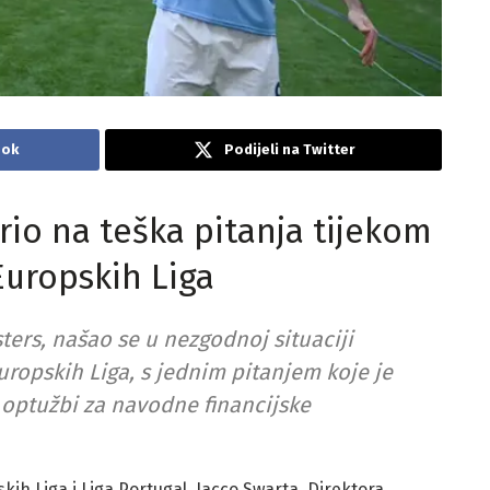
ook
Podijeli na Twitter
io na teška pitanja tijekom
Europskih Liga
ers, našao se u nezgodnoj situaciji
uropskih Liga, s jednim pitanjem koje je
5 optužbi za navodne financijske
ih Liga i Liga Portugal, Jacco Swarta, Direktora