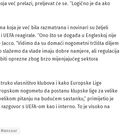
oja već prelazi, preljevat će se. “Logično je da ako
a koja je već bila razmatrana i novinari su željeli
A i UEFA reagirale. “Ono što se događa u Engleskoj nije
se Jacco. “Vidimo da su domaći nogometni tržišta diljem
 slažemo da vlade imaju dobre namjere, ali regulacija
 biti oprezne zbog brzo mijenjajućeg sektora
estruko vlasništvo klubova i kako Europske Lige
uropskom nogometu da postanu klupske lige za velike
 velikom pitanju na budućem sastanku,” primijetio je
i razgovor s UEFA-om kao i interno. To je visoko na
 Mansour