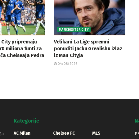
MANCHESTER CITY
 City pripremaju
Velikani La Lige spremni
0 miliona funti za
ponuditi Jacku Grealishu izlaz
ača Chelseaja Pedra
iz Man Cityja
04/08/2026
Kategorije
N
AC Milan
Chelsea FC
MLS
ša
PS