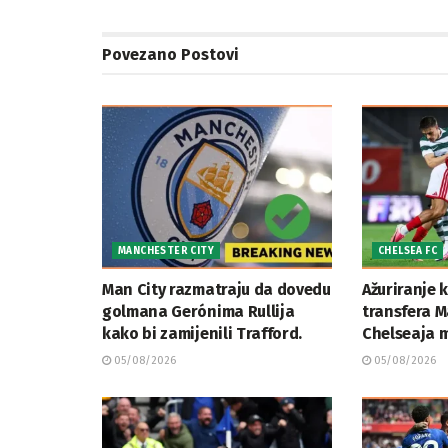
Povezano
Postovi
MANCHESTER CITY
CHELSEA FC
Man City razmatraju da dovedu
Ažuriranje k
golmana Gerónima Rullija
transfera M
kako bi zamijenili Trafford.
Chelseaja m
05/08/2026
05/08/2026