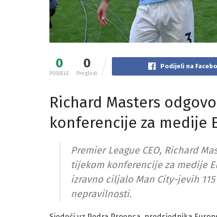
0
0
Podijeli na Faceb
PODJELE
Pregledi
Richard Masters odgovor
konferencije za medije 
Premier League CEO, Richard Mast
tijekom konferencije za medije E
izravno ciljalo Man City-jevih 11
nepravilnosti.
Sjedeći uz Pedra Proenca, predsjednika Europsk