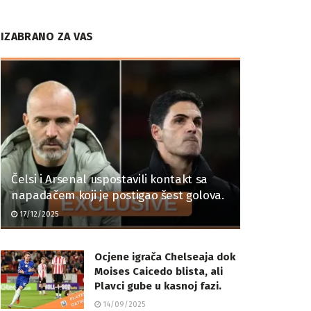
IZABRANO ZA VAS
Čelsi i Arsenal uspostavili kontakt sa
napadačem koji je postigao šest golova.
17/12/2025
Ocjene igrača Chelseaja dok
Moises Caicedo blista, ali
Plavci gube u kasnoj fazi.
14/09/2025