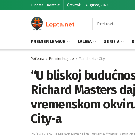
O nama
Kontakt
Četvrtak, 6 Augusta, 2026
PREMIER LEAGUE
LALIGA
SERIE A
B
Početna
Premier league
Manchester City
“U bliskoj budućnos
Richard Masters da
vremenskom okviru
City-a
26/04/2024
u
Manchester City
Vrijeme čitanja: 2 min čit