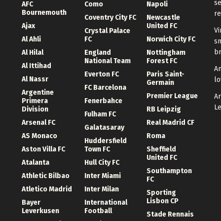
se
AFC
Como
Napoli
Bournemouth
re
Coventry City FC
Newcastle
Ajax
United FC
Vi
Crystal Palace
Al Ahli
FC
Norwich City FC
sm
br
Al Hilal
England
Nottingham
National Team
Forest FC
Al Ittihad
An
Everton FC
Paris Saint-
Al Nassr
lo
Germain
FC Barcelona
Argentine
Premier League
Ar
Primera
Fenerbahce
Le
Division
RB Leipzig
Fulham FC
Arsenal FC
Real Madrid CF
Galatasaray
AS Monaco
Roma
Huddersfield
Aston Villa FC
Town FC
Sheffield
United FC
Atalanta
Hull City FC
Southampton
Athletic Bilbao
Inter Miami
FC
Atletico Madrid
Inter Milan
Sporting
Lisbon CP
Bayer
International
Leverkusen
Football
Stade Rennais