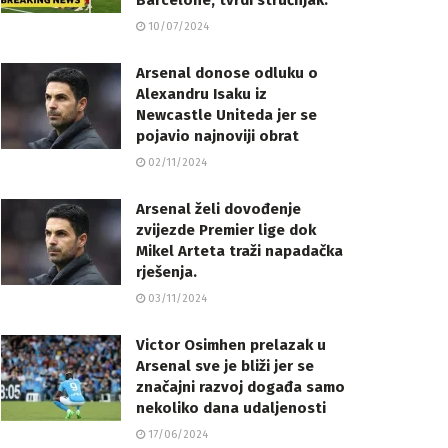
Barcelone, tvrdi stručnjak.
10/07/2024
Arsenal donose odluku o
Alexandru Isaku iz
Newcastle Uniteda jer se
pojavio najnoviji obrat
02/11/2024
Arsenal želi dovođenje
zvijezde Premier lige dok
Mikel Arteta traži napadačka
rješenja.
03/11/2024
Victor Osimhen prelazak u
Arsenal sve je bliži jer se
značajni razvoj događa samo
nekoliko dana udaljenosti
17/06/2024