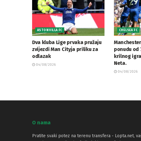
ASTON VILLA FC
CHELSEA FC
Dva kluba Lige prvaka pružaju
Manchester
zvijezdi Man Cityja priliku za
ponudu od 7
odlazak
krilnog igr
Neta.
04/08/2026
04/08/2026
O nama
Pratite svaki potez na terenu transfera - Lopta.net, va