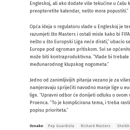
Engleskoj, ali ako dodate više tekućine u čašu k
preopteretite kalendar, nešto mora popustiti.”
Opća ideja o regulatoru vlade u Engleskoj je tem
razumjeti što Masters i ostali misle kako bi FIF
nešto u što Europski Liga neće dirati,” ubacio 
Europe pod ogroman pritiskom. Svi se općenito
može biti kontraproduktivna. “Vlade bi trebale
međunarodnog klupskog nogometa.”
Jedno od zanimljivijih pitanja vezano je za viš
namjeravaju spriječiti navodno manje lige u e
lige. “Upravni odbor će donijeti odluku o ovom
Proenca. “To je komplicirana tema, i treba rast
popisu prioriteta.”
Oznake:
Pep Guardiola
Richard Masters
Sheikh