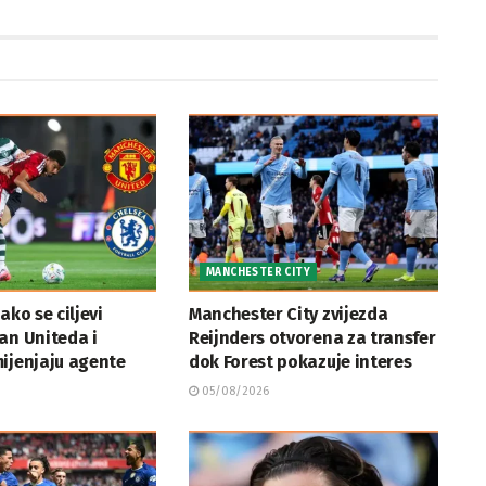
MANCHESTER CITY
ako se ciljevi
Manchester City zvijezda
an Uniteda i
Reijnders otvorena za transfer
ijenjaju agente
dok Forest pokazuje interes
05/08/2026