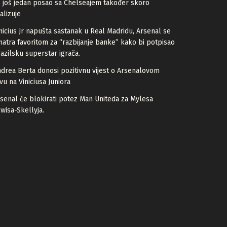
 još jedan posao sa Chelseajem također skoro
alizuje
nicius Jr napušta sastanak u Real Madridu, Arsenal se
atra favoritom za “razbijanje banke” kako bi potpisao
azilsku superstar igrača.
drea Berta donosi pozitivnu vijest o Arsenalovom
vu na Viniciusa Juniora
senal će blokirati potez Man Uniteda za Mylesa
wisa-Skellyja.