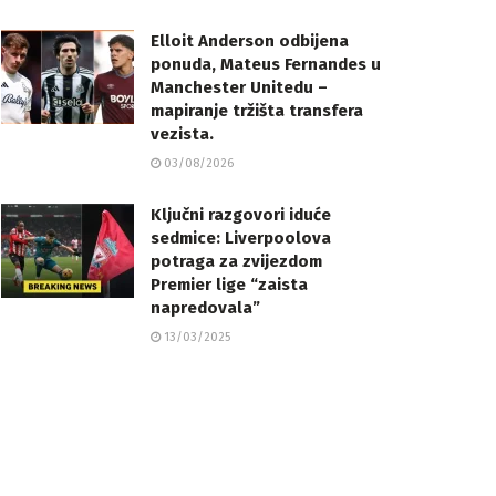
Elloit Anderson odbijena
ponuda, Mateus Fernandes u
Manchester Unitedu –
mapiranje tržišta transfera
vezista.
03/08/2026
Ključni razgovori iduće
sedmice: Liverpoolova
potraga za zvijezdom
Premier lige “zaista
napredovala”
13/03/2025