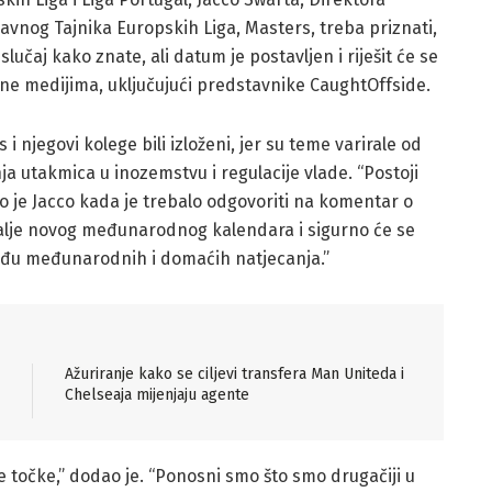
avnog Tajnika Europskih Liga, Masters, treba priznati,
učaj kako znate, ali datum je postavljen i riješit će se
line medijima, uključujući predstavnike CaughtOffside.
 i njegovi kolege bili izloženi, jer su teme varirale od
ja utakmica u inozemstvu i regulacije vlade. “Postoji
ao je Jacco kada je trebalo odgovoriti na komentar o
detalje novog međunarodnog kalendara i sigurno će se
među međunarodnih i domaćih natjecanja.”
Ažuriranje kako se ciljevi transfera Man Uniteda i
Chelseaja mijenjaju agente
ne točke,” dodao je. “Ponosni smo što smo drugačiji u