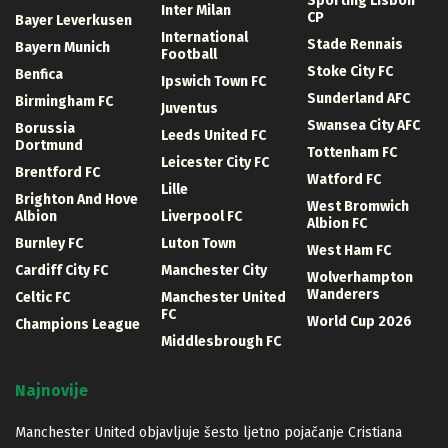
Sporting Lisbon
Inter Milan
CP
Bayer Leverkusen
International
Stade Rennais
Bayern Munich
Football
Stoke City FC
Benfica
Ipswich Town FC
Sunderland AFC
Birmingham FC
Juventus
Swansea City AFC
Borussia
Leeds United FC
Dortmund
Tottenham FC
Leicester City FC
Brentford FC
Watford FC
Lille
Brighton And Hove
West Bromwich
Albion
Liverpool FC
Albion FC
Burnley FC
Luton Town
West Ham FC
Cardiff City FC
Manchester City
Wolverhampton
Wanderers
Celtic FC
Manchester United
FC
World Cup 2026
Champions League
Middlesbrough FC
Najnovije
Manchester United objavljuje šesto ljetno pojačanje Cristiana