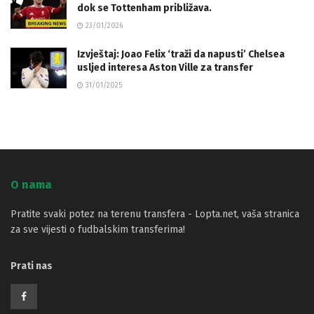
dok se Tottenham približava.
23/01/2026
Izvještaj: Joao Felix ‘traži da napusti’ Chelsea
usljed interesa Aston Ville za transfer
31/01/2025
O nama
Pratite svaki potez na terenu transfera - Lopta.net, vaša stranica
za sve vijesti o fudbalskim transferima!
Prati nas