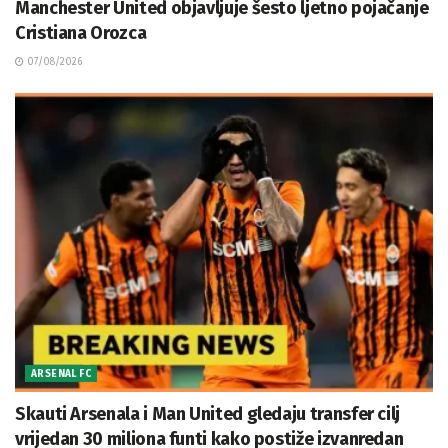
Manchester United objavljuje šesto ljetno pojačanje
Cristiana Orozca
07/08/2026
ARSENAL FC
Skauti Arsenala i Man United gledaju transfer cilj
vrijedan 30 miliona funti kako postiže izvanredan