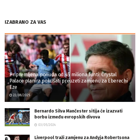
IZABRANO ZA VAS
Pripremljena ponuda od 45 miliona funti: Crystal
Palace planira pokušati preuzeti zamjenu za Eberechi
Eze
22/08/2025
Bernardo Silva Mančester sitija će izazvati
borbu između evropskih divova
03/05/2024
Liverpool traži zamjenu za Andyja Robertsona