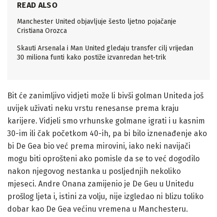
READ ALSO
Manchester United objavljuje šesto ljetno pojačanje
Cristiana Orozca
Skauti Arsenala i Man United gledaju transfer cilj vrijedan
30 miliona funti kako postiže izvanredan het-trik
Bit će zanimljivo vidjeti može li bivši golman Uniteda još
uvijek uživati neku vrstu renesanse prema kraju
karijere. Vidjeli smo vrhunske golmane igrati i u kasnim
30-im ili čak početkom 40-ih, pa bi bilo iznenađenje ako
bi De Gea bio već prema mirovini, iako neki navijači
mogu biti oprošteni ako pomisle da se to već dogodilo
nakon njegovog nestanka u posljednjih nekoliko
mjeseci. Andre Onana zamijenio je De Geu u Unitedu
prošlog ljeta i, istini za volju, nije izgledao ni blizu toliko
dobar kao De Gea većinu vremena u Manchesteru.