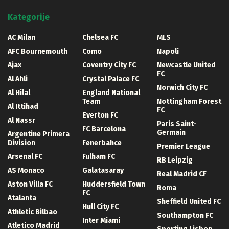
Kategorije
AC Milan
Chelsea FC
MLS
AFC Bournemouth
Como
Napoli
Ajax
Coventry City FC
Newcastle United
FC
Al Ahli
Crystal Palace FC
Norwich City FC
Al Hilal
England National
Team
Nottingham Forest
Al Ittihad
FC
Everton FC
Al Nassr
Paris Saint-
FC Barcelona
Germain
Argentine Primera
Division
Fenerbahce
Premier League
Arsenal FC
Fulham FC
RB Leipzig
AS Monaco
Galatasaray
Real Madrid CF
Aston Villa FC
Huddersfield Town
Roma
FC
Atalanta
Sheffield United FC
Hull City FC
Athletic Bilbao
Southampton FC
Inter Miami
Atletico Madrid