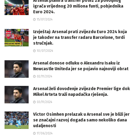
Arsenal planira transfer potez za povoljnog
igrača vrijednog 20 miliona funti, pobjednika
Euro 2024.
15/07/2024
Izvještaj: Arsenal prati zvijezdu Euro 2024 koja
je također na transfer radaru Barcelone, tvrdi
stručnjak.
10/07/2024
Arsenal donose odluku o Alexandru Isaku iz
Newcastle Uniteda jer se pojavio najnoviji obrat
02/11/2024
Arsenal želi dovođenje zvijezde Premier lige dok
Mikel Arteta traži napadačka rješenja.
03/11/2024
Victor Osimhen prelazak u Arsenal sve je bliži jer
se značajni razvoj događa samo nekoliko dana
udaljenosti
17/06/2024