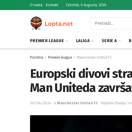
O nama
Kontakt
Četvrtak, 6 Augusta, 2026
PREMIER LEAGUE
LALIGA
SERIE A
B
Početna
Premier league
Manchester United FC
Europski divovi stra
Man Uniteda završa
30/04/2024
u
Manchester United FC
Vrijeme čitanja: 1 