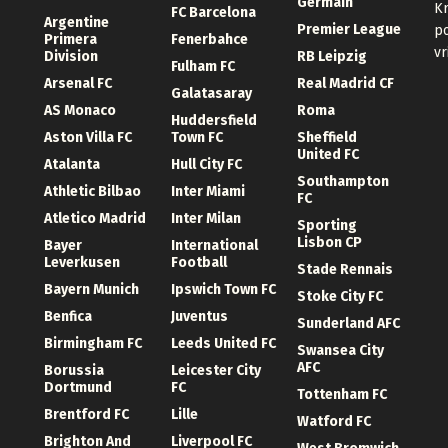
Germain
Kr
FC Barcelona
Argentine
Premier League
po
Primera
Fenerbahce
vr
Division
RB Leipzig
Fulham FC
Arsenal FC
Real Madrid CF
Galatasaray
AS Monaco
Roma
Huddersfield
Aston Villa FC
Town FC
Sheffield
United FC
Atalanta
Hull City FC
Southampton
Athletic Bilbao
Inter Miami
FC
Atletico Madrid
Inter Milan
Sporting
Lisbon CP
Bayer
International
Leverkusen
Football
Stade Rennais
Bayern Munich
Ipswich Town FC
Stoke City FC
Benfica
Juventus
Sunderland AFC
Birmingham FC
Leeds United FC
Swansea City
AFC
Borussia
Leicester City
Dortmund
FC
Tottenham FC
Brentford FC
Lille
Watford FC
Brighton And
Liverpool FC