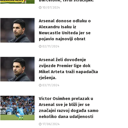
Barcelone, tvrdi stručnjak.
10/07/2024
Arsenal donose odluku o
Alexandru Isaku iz
Newcastle Uniteda jer se
pojavio najnoviji obrat
02/11/2024
Arsenal želi dovođenje
zvijezde Premier lige dok
Mikel Arteta traži napadačka
rješenja.
03/11/2024
Victor Osimhen prelazak u
Arsenal sve je bliži jer se
značajni razvoj događa samo
nekoliko dana udaljenosti
17/06/2024