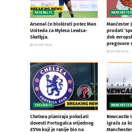
ARSENAL FC
MANCHESTER 
Arsenal će blokirati potez Man
Mančester 
Uniteda za Mylesa Lewisa-
prodati ‘sp
Skellyja.
dok evropsk
pregovore 
05/08/2026
05/08/2026
CHELSEA FC
MANCHESTER 
Chelsea planiraju pokušati
Newcastle 
dovesti Portugalca vrijednog
igraču za k
£51m koji je ranije bio na
Manchester