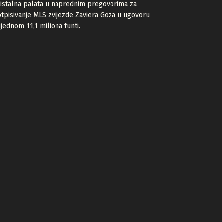
istalna palata u naprednim pregovorima za
tpisivanje MLS zvijezde Zaviera Goza u ugovoru
ijednom 11,1 miliona funti.