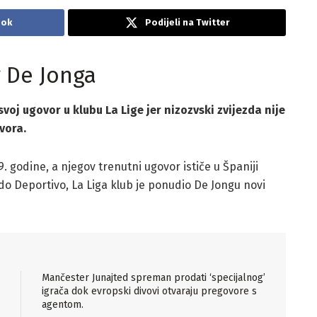
ook
Podijeli na Twitter
g De Jonga
voj ugovor u klubu La Lige jer nizozvski zvijezda nije
vora.
 godine, a njegov trenutni ugovor ističe u Španiji
 Deportivo, La Liga klub je ponudio De Jongu novi
Mančester Junajted spreman prodati ‘specijalnog’
igrača dok evropski divovi otvaraju pregovore s
agentom.