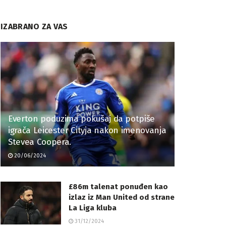
IZABRANO ZA VAS
Everton poduzima pokušaj da potpiše
igrača Leicester Cityja nakon imenovanja
Stevea Coopera.
20/06/2024
£86m talenat ponuđen kao
izlaz iz Man United od strane
La Liga kluba
31/12/2024