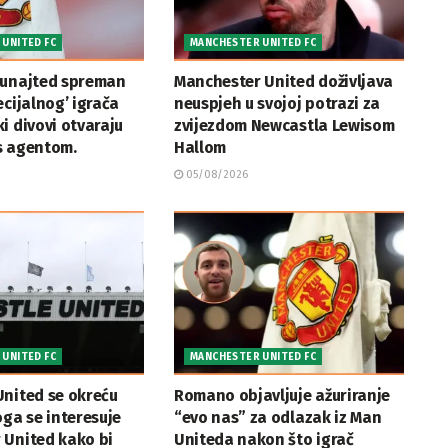
UNITED FC
MANCHESTER UNITED FC
Junajted spreman
Manchester United doživljava
ecijalnog’ igrača
neuspjeh u svojoj potrazi za
i divovi otvaraju
zvijezdom Newcastla Lewisom
s agentom.
Hallom
05/08/2026
UNITED FC
MANCHESTER UNITED FC
United se okreću
Romano objavljuje ažuriranje
oga se interesuje
“evo nas” za odlazak iz Man
 United kako bi
Uniteda nakon što igrač