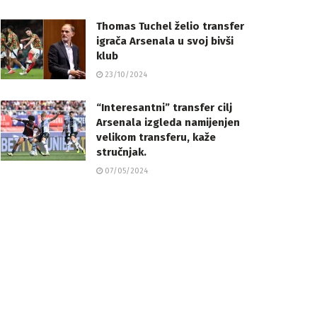
Thomas Tuchel želio transfer
igrača Arsenala u svoj bivši
klub
23/10/2024
“Interesantni” transfer cilj
Arsenala izgleda namijenjen
velikom transferu, kaže
stručnjak.
07/05/2024