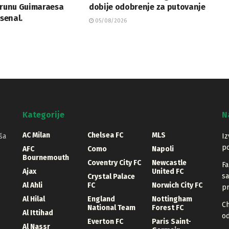
Brunu Guimaraesa
dobije odobrenje za putovanje
rsenal.
05/08/2026
Kategorije
N
AC Milan
Chelsea FC
MLS
ša
Iz
po
AFC
Como
Napoli
Bournemouth
Coventry City FC
Newcastle
Fa
Ajax
United FC
sa
Crystal Palace
Al Ahli
FC
Norwich City FC
pr
Al Hilal
England
Nottingham
Ch
National Team
Forest FC
Al Ittihad
o
Everton FC
Paris Saint-
Al Nassr