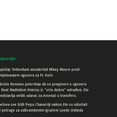
ajnovije
vještaj: Tottenham wonderkid Mikey Moore pred
tpisivanjem ugovora za FC Koln
brizio Romano potvrđuje da su pregovori o ugovoru
 Real Madridom Vinicius Jr. “vrlo dobro” odrađeni, što
edstavlja veliki udarac za Arsenal u transferu.
elsea sve bliži Pepu Chavarriji nakon što su odustali
d potrage za odbrambenim igračem Leeds Uniteda