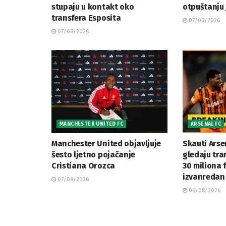
stupaju u kontakt oko
otpuštanju 
transfera Esposita
07/08/2026
07/08/2026
MANCHESTER UNITED FC
ARSENAL FC
Manchester United objavljuje
Skauti Arse
šesto ljetno pojačanje
gledaju tran
Cristiana Orozca
30 miliona 
izvanredan 
07/08/2026
06/08/2026