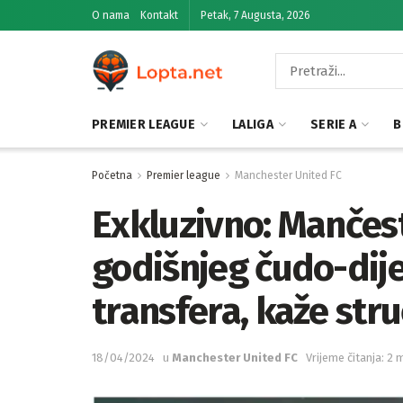
O nama
Kontakt
Petak, 7 Augusta, 2026
PREMIER LEAGUE
LALIGA
SERIE A
B
Početna
Premier league
Manchester United FC
Exkluzivno: Mančest
godišnjeg čudo-dije
transfera, kaže str
18/04/2024
u
Manchester United FC
Vrijeme čitanja: 2 m