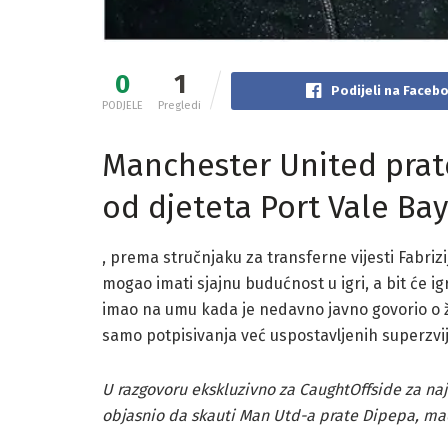
0
1
Podijeli na Faceb
PODJELE
Pregledi
Manchester United prate
od djeteta Port Vale Ba
, prema stručnjaku za transferne vijesti Fabriz
mogao imati sjajnu budućnost u igri, a bit će ig
imao na umu kada je nedavno javno govorio o 
samo potpisivanja već uspostavljenih superzvi
U razgovoru ekskluzivno za CaughtOffside za naj
objasnio da skauti Man Utd-a prate Dipepa, mad