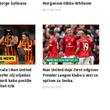
Jorge Salinasa
Morganom Gibbs-Whiteom
07/08/2026
MANCHESTER UNITED FC
nala i Man United
Man United daje čvrst odgovor
sfer cilj vrijedan
Premier League klubu u vezi sa
funti kako postiže
upitom za Seska.
het-trik
06/08/2026