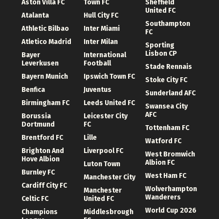
Aston Villa FC
Town FC
Sheffield
United FC
Atalanta
Hull City FC
Southampton
Athletic Bilbao
Inter Miami
FC
Atletico Madrid
Inter Milan
Sporting
Lisbon CP
Bayer
International
Leverkusen
Football
Stade Rennais
Bayern Munich
Ipswich Town FC
Stoke City FC
Benfica
Juventus
Sunderland AFC
Birmingham FC
Leeds United FC
Swansea City
AFC
Borussia
Leicester City
Dortmund
FC
Tottenham FC
Brentford FC
Lille
Watford FC
Brighton And
Liverpool FC
West Bromwich
Hove Albion
Albion FC
Luton Town
Burnley FC
West Ham FC
Manchester City
Cardiff City FC
Wolverhampton
Manchester
Wanderers
Celtic FC
United FC
World Cup 2026
Champions
Middlesbrough