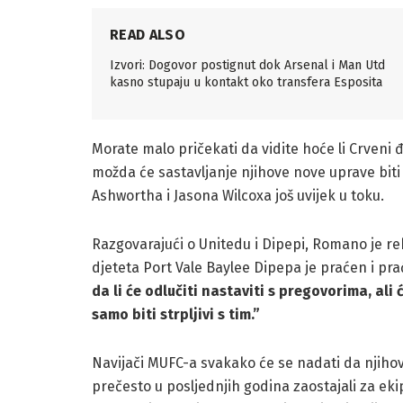
READ ALSO
Izvori: Dogovor postignut dok Arsenal i Man Utd
kasno stupaju u kontakt oko transfera Esposita
Morate malo pričekati da vidite hoće li Crveni đa
možda će sastavljanje njihove nove uprave biti
Ashwortha i Jasona Wilcoxa još uvijek u toku.
Razgovarajući o Unitedu i Dipepi, Romano je re
djeteta Port Vale Baylee Dipepa je praćen i p
da li će odlučiti nastaviti s pregovorima, ali
samo biti strpljivi s tim.”
Navijači MUFC-a svakako će se nadati da njihov 
prečesto u posljednjih godina zaostajali za eki