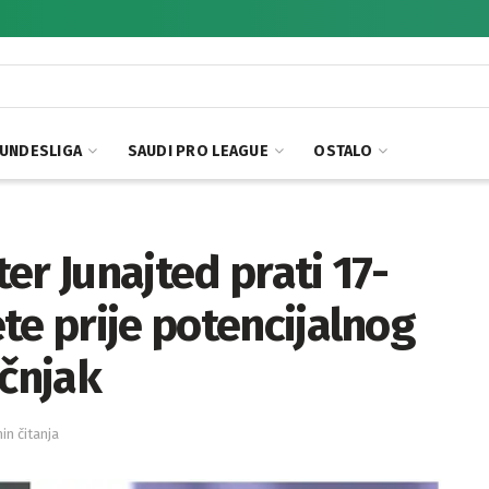
UNDESLIGA
SAUDI PRO LEAGUE
OSTALO
er Junajted prati 17-
te prije potencijalnog
učnjak
in čitanja