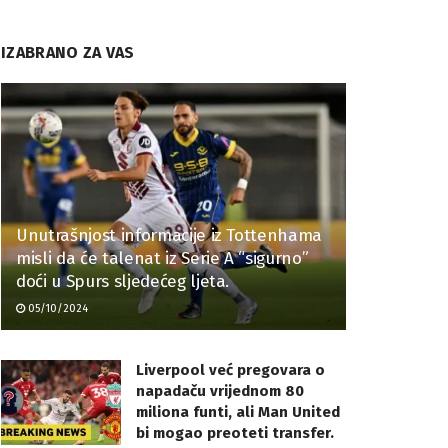
IZABRANO ZA VAS
Unutrašnjost informacije iz Tottenhama
misli da će talenat iz Serie A “sigurno”
doći u Spurs sljedećeg ljeta.
05/10/2024
Liverpool već pregovara o
napadaču vrijednom 80
miliona funti, ali Man United
bi mogao preoteti transfer.