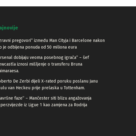
ajnovije
zravni pregovori” između Man Cityja i Barcelone nakon
o je odbijena ponuda od 50 miliona eura
rsenal dobijaju veoma posebnog igrača” – šef
wcastla iznosi mišljenje o transferu Bruna
imaraesa.
berto De Zerbi dijeli X-rated poruku poslanu Janu
ulu van Heckeu prije prelaska u Tottenham.
avršne faze” – Mančester siti blizu angažovanja
perzvijezde iz Ligue 1 kao zamjena za Rodrija