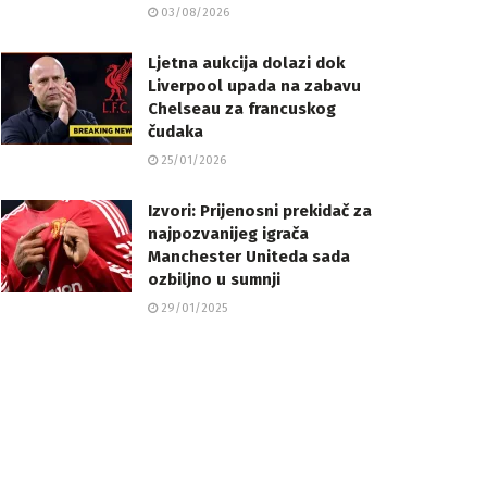
03/08/2026
Ljetna aukcija dolazi dok
Liverpool upada na zabavu
Chelseau za francuskog
čudaka
25/01/2026
Izvori: Prijenosni prekidač za
najpozvanijeg igrača
Manchester Uniteda sada
ozbiljno u sumnji
29/01/2025