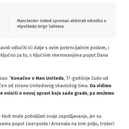
Manchester United spreman aktivirati odredbu o
otpuštanju Jorge Salinasa
voli odlučiti ići dalje s ovim potencijalnim poslom, i
 ključno za to, s ključnim imenovanjima poput Dana
kao: “
Konačno o Man Unitedu
, 17-godišnje čudo od
raćen od strane Unitedovog skautskog tima.
Da vidimo
 će ovisiti o novoj upravi koju sada grade, pa možemo
klub može poboljšati svoje zapošljavanje, jer su
pama poput Liverpoola i Arsenala na tom polju, trošeći