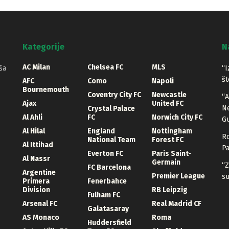
Kategorije
N
AC Milan
Chelsea FC
MLS
ša
“I
št
AFC
Como
Napoli
Bournemouth
Coventry City FC
Newcastle
“A
Ajax
United FC
Ne
Crystal Palace
Al Ahli
FC
Norwich City FC
Gu
Al Hilal
England
Nottingham
Ro
National Team
Forest FC
Al Ittihad
Pa
Everton FC
Paris Saint-
Al Nassr
Germain
“Z
FC Barcelona
Argentine
Premier League
su
Primera
Fenerbahce
Division
RB Leipzig
Fulham FC
Arsenal FC
Real Madrid CF
Galatasaray
AS Monaco
Roma
Huddersfield