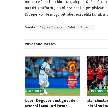
mnogo više od tih klubova, ali postižući lošije r
na Old Traffordu, pa bi prelazak s potpisivanj
Dipepe koji bi mogli biti sljedeći veliki korak 
Oznake:
Baylee Dipepa
Fabrizio Romano
Povezano
Postovi
ARSENAL FC
MANCHESTER 
Izvori: Dogovor postignut dok
Manchester
Arsenal i Man Utd kasno
aktivirati 