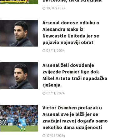
Barcelone, tvrdi stručnjak.
10/07/2024
Arsenal donose odluku o
Alexandru Isaku iz
Newcastle Uniteda jer se
pojavio najnoviji obrat
02/11/2024
Arsenal želi dovođenje
zvijezde Premier lige dok
Mikel Arteta traži napadačka
rješenja.
03/11/2024
Victor Osimhen prelazak u
Arsenal sve je bliži jer se
značajni razvoj događa samo
nekoliko dana udaljenosti
17/06/2024