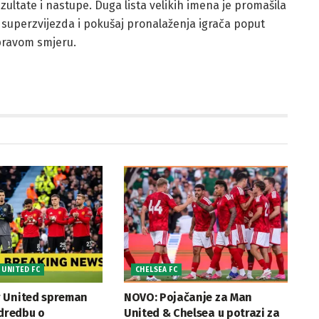
ezultate i nastupe. Duga lista velikih imena je promašila
a superzvijezda i pokušaj pronalaženja igrača poput
u pravom smjeru.
UNITED FC
CHELSEA FC
 United spreman
NOVO: Pojačanje za Man
odredbu o
United & Chelsea u potrazi za