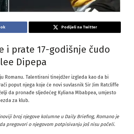
ook
Podijeli na Twitter
 i prate 17-godišnje čudo
ylee Dipepa
iju Romanu. Talentirani tinejdžer izgleda kao da bi
rači poput njega koje će novi suvlasnik Sir Jim Ratcliffe
želji da pronađe sljedećeg Kyliana Mbabpea, umjesto
jezda za klub.
noviji broj njegove kolumne u Daily Briefing, Romano je
a pregovori o njegovom potpisivanju još nisu počeli.