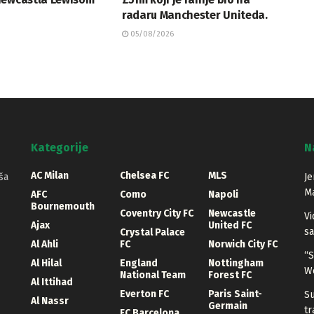
radaru Manchester Uniteda.
05/08/2026
Kategorije
N
AC Milan
Chelsea FC
MLS
ša
Je
Ma
AFC
Como
Napoli
Bournemouth
Coventry City FC
Newcastle
Vi
Ajax
United FC
sa
Crystal Palace
Al Ahli
FC
Norwich City FC
“S
Al Hilal
England
Nottingham
W
National Team
Forest FC
Al Ittihad
Everton FC
Paris Saint-
S
Al Nassr
Germain
tr
FC Barcelona