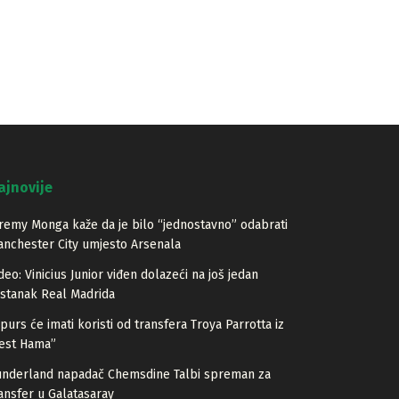
ajnovije
remy Monga kaže da je bilo “jednostavno” odabrati
nchester City umjesto Arsenala
deo: Vinicius Junior viđen dolazeći na još jedan
stanak Real Madrida
purs će imati koristi od transfera Troya Parrotta iz
est Hama”
underland napadač Chemsdine Talbi spreman za
ansfer u Galatasaray