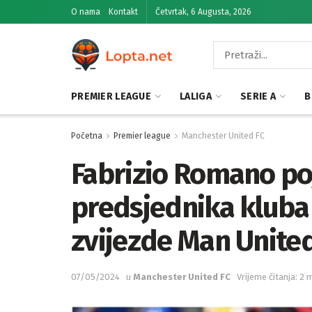
O nama
Kontakt
Četvrtak, 6 Augusta, 2026
PREMIER LEAGUE
LALIGA
SERIE A
B
Početna
Premier league
Manchester United FC
Fabrizio Romano poj
predsjednika kluba o
zvijezde Man Unite
07/05/2024
u
Manchester United FC
Vrijeme čitanja: 2 m