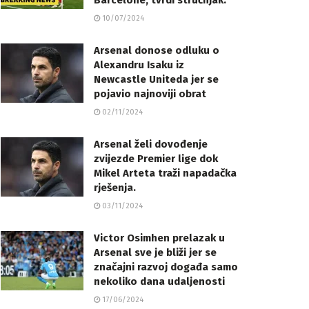
Barcelone, tvrdi stručnjak.
10/07/2024
Arsenal donose odluku o
Alexandru Isaku iz
Newcastle Uniteda jer se
pojavio najnoviji obrat
02/11/2024
Arsenal želi dovođenje
zvijezde Premier lige dok
Mikel Arteta traži napadačka
rješenja.
03/11/2024
Victor Osimhen prelazak u
Arsenal sve je bliži jer se
značajni razvoj događa samo
nekoliko dana udaljenosti
17/06/2024