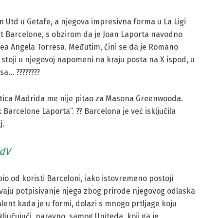
 Utd u Getafe, a njegova impresivna forma u La Ligi
t Barcelone, s obzirom da je Joan Laporta navodno
fea Angela Torresa. Međutim, čini se da je Romano
 stoji u njegovoj napomeni na kraju posta na X ispod, u
sa… ????????
ética Madrida me nije pitao za Masona Greenwooda.
k Barcelone Laporta”. ?? Barcelona je već isključila
j.
edV
io od koristi Barceloni, iako istovremeno postoji
avaju potpisivanje njega zbog prirode njegovog odlaska
lent kada je u formi, dolazi s mnogo prtljage koju
učujući, naravno, samog Uniteda, koji ga je