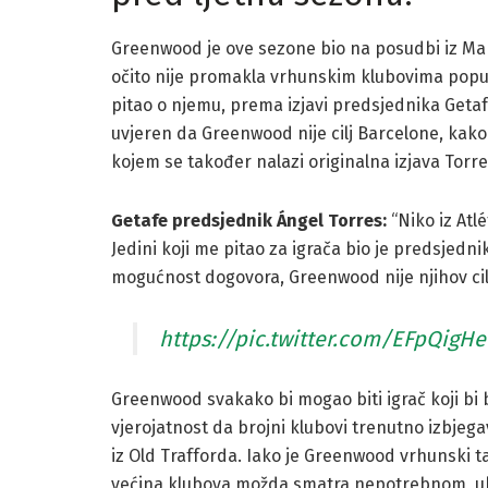
Greenwood je ove sezone bio na posudbi iz Man
očito nije promakla vrhunskim klubovima popu
pitao o njemu, prema izjavi predsjednika Geta
uvjeren da Greenwood nije cilj Barcelone, kako
kojem se također nalazi originalna izjava Torre
Getafe predsjednik Ángel Torres:
“Niko iz Atl
Jedini koji me pitao za igrača bio je predsjedni
mogućnost dogovora, Greenwood nije njihov cil
https://pic.twitter.com/EFpQigH
Greenwood svakako bi mogao biti igrač koji bi b
vjerojatnost da brojni klubovi trenutno izbjeg
iz Old Trafforda. Iako je Greenwood vrhunski ta
većina klubova možda smatra nepotrebnom, uklj