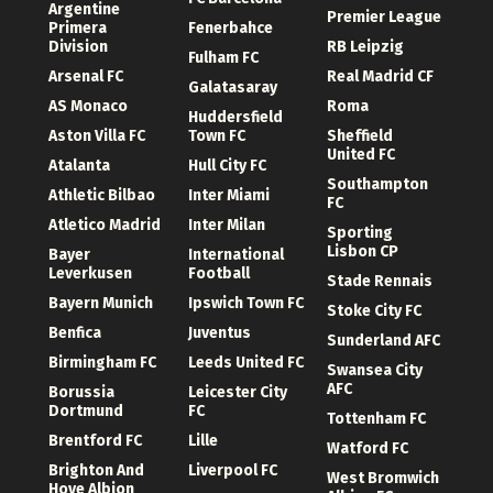
Argentine
Premier League
Primera
Fenerbahce
Division
RB Leipzig
Fulham FC
Arsenal FC
Real Madrid CF
Galatasaray
AS Monaco
Roma
Huddersfield
Aston Villa FC
Town FC
Sheffield
United FC
Atalanta
Hull City FC
Southampton
Athletic Bilbao
Inter Miami
FC
Atletico Madrid
Inter Milan
Sporting
Lisbon CP
Bayer
International
Leverkusen
Football
Stade Rennais
Bayern Munich
Ipswich Town FC
Stoke City FC
Benfica
Juventus
Sunderland AFC
Birmingham FC
Leeds United FC
Swansea City
AFC
Borussia
Leicester City
Dortmund
FC
Tottenham FC
Brentford FC
Lille
Watford FC
Brighton And
Liverpool FC
West Bromwich
Hove Albion