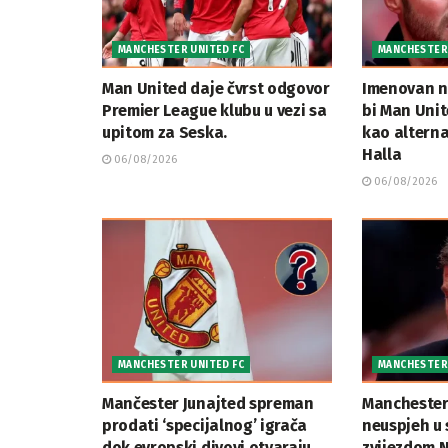
MANCHESTER UNITED FC
MANCHESTER 
Man United daje čvrst odgovor
Imenovan n
Premier League klubu u vezi sa
bi Man Unit
upitom za Seska.
kao alterna
Halla
06/08/2026
06/08/2026
MANCHESTER UNITED FC
MANCHESTER 
Mančester Junajted spreman
Manchester
prodati ‘specijalnog’ igrača
neuspjeh u 
dok evropski divovi otvaraju
zvijezdom 