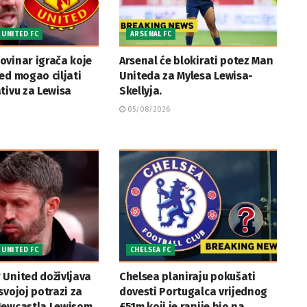
UNITED FC
ARSENAL FC
ovinar igrača koje
Arsenal će blokirati potez Man
ed mogao ciljati
Uniteda za Mylesa Lewisa-
tivu za Lewisa
Skellyja.
05/08/2026
UNITED FC
CHELSEA FC
 United doživljava
Chelsea planiraju pokušati
svojoj potrazi za
dovesti Portugalca vrijednog
Newcastla Lewisom
£51m koji je ranije bio na