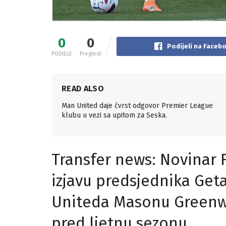
0
0
Podijeli na Faceb
PODJELE
Pregledi
READ ALSO
Man United daje čvrst odgovor Premier League
klubu u vezi sa upitom za Seska.
Transfer news: Novinar 
izjavu predsjednika Ge
Uniteda Masonu Greenwo
pred ljetnu sezonu.