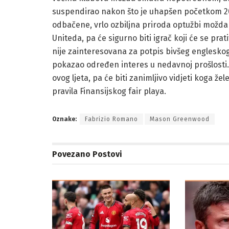
suspendirao nakon što je uhapšen početkom 202
odbačene, vrlo ozbiljna priroda optužbi možda
Uniteda, pa će sigurno biti igrač koji će se prat
nije zainteresovana za potpis bivšeg englesko
pokazao određen interes u nedavnoj prošlosti.
ovog ljeta, pa će biti zanimljivo vidjeti koga že
pravila Finansijskog fair playa.
Oznake:
Fabrizio Romano
Mason Greenwood
Povezano
Postovi