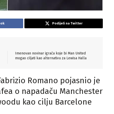
ook
Podijeli na Twitter
Imenovan novinar igrača koje bi Man United
mogao ciljati kao alternativu za Lewisa Halla
Fabrizio Romano pojasnio je
tafea o napadaču Manchester
odu kao cilju Barcelone