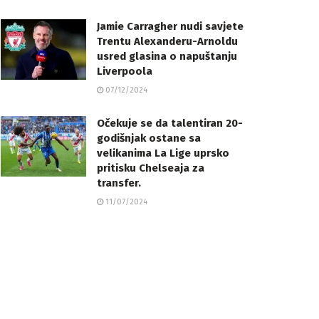
Jamie Carragher nudi savjete
Trentu Alexanderu-Arnoldu
usred glasina o napuštanju
Liverpoola
07/12/2024
Očekuje se da talentiran 20-
godišnjak ostane sa
velikanima La Lige uprsko
pritisku Chelseaja za
transfer.
11/07/2024