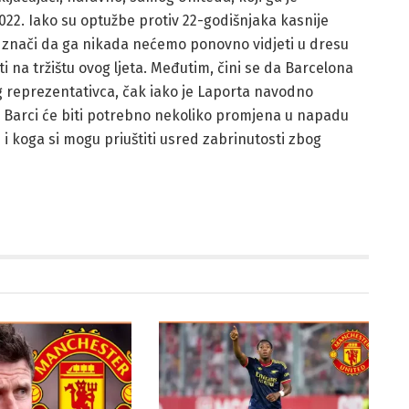
2. Iako su optužbe protiv 22-godišnjaka kasnije
 znači da ga nikada nećemo ponovno vidjeti u dresu
iti na tržištu ovog ljeta. Međutim, čini se da Barcelona
g reprezentativca, čak iako je Laporta navodno
 Barci će biti potrebno nekoliko promjena u napadu
le i koga si mogu priuštiti usred zabrinutosti zbog