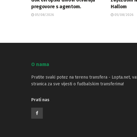
pregovore s agentom.
Hallom
05/08/2026
05/08/2026
O nama
Pratite svaki potez na terenu transfera - Lopta.net, va
stranica za sve vijesti o fudbalskim transferima!
Prati nas