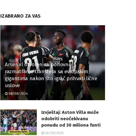
IZABRANO ZA VAS
Arsenal otvoren za ponovno
razmatranje transfera sa evropskim
gigantima nakon što igrač prihvati lične
uslove
08/08/2024
Izvještaj: Aston Villa može
odobriti neočekivanu ​​
ponudu od 30 miliona funti
20/05/2025