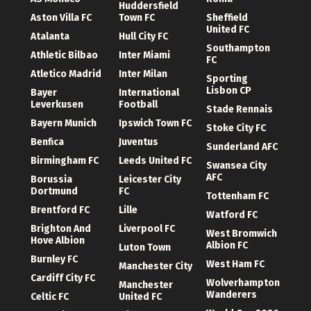
Huddersfield
Aston Villa FC
Town FC
Sheffield
United FC
Atalanta
Hull City FC
Southampton
Athletic Bilbao
Inter Miami
FC
Atletico Madrid
Inter Milan
Sporting
Lisbon CP
Bayer
International
Leverkusen
Football
Stade Rennais
Bayern Munich
Ipswich Town FC
Stoke City FC
Benfica
Juventus
Sunderland AFC
Birmingham FC
Leeds United FC
Swansea City
AFC
Borussia
Leicester City
Dortmund
FC
Tottenham FC
Brentford FC
Lille
Watford FC
Brighton And
Liverpool FC
West Bromwich
Hove Albion
Albion FC
Luton Town
Burnley FC
West Ham FC
Manchester City
Cardiff City FC
Wolverhampton
Manchester
Wanderers
Celtic FC
United FC