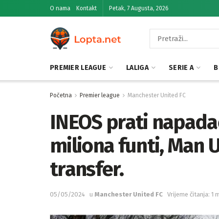
O nama
Kontakt
Petak, 7 Augusta, 2026
PREMIER LEAGUE
LALIGA
SERIE A
B
Početna
Premier league
Manchester United FC
INEOS prati napada
miliona funti, Man 
transfer.
05/05/2024
u
Manchester United FC
Vrijeme čitanja: 1 