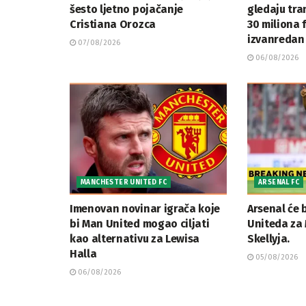
šesto ljetno pojačanje
gledaju tran
Cristiana Orozca
30 miliona 
izvanredan 
07/08/2026
06/08/2026
MANCHESTER UNITED FC
ARSENAL FC
Imenovan novinar igrača koje
Arsenal će 
bi Man United mogao ciljati
Uniteda za 
kao alternativu za Lewisa
Skellyja.
Halla
05/08/2026
06/08/2026