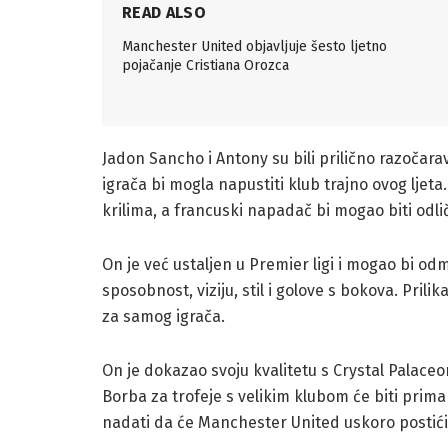
READ ALSO
Manchester United objavljuje šesto ljetno
pojačanje Cristiana Orozca
Jadon Sancho i Antony su bili prilično razočara
igrača bi mogla napustiti klub trajno ovog ljet
krilima, a francuski napadač bi mogao biti odli
On je već ustaljen u Premier ligi i mogao bi od
sposobnost, viziju, stil i golove s bokova. Prili
za samog igrača.
On je dokazao svoju kvalitetu s Crystal Palaceo
Borba za trofeje s velikim klubom će biti prim
nadati da će Manchester United uskoro postić