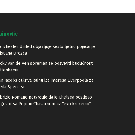
ajnovije
nchester United objavljuje šesto ljetno pojačanje
istiana Orozca
cky van de Ven spreman se posvetiti budućnosti
ottenhamu.
n Jacobs otkriva istinu iza interesa Liverpoola za
eda Spencea.
brizio Romano potvrđuje da je Chelsea postigao
ogovor sa Pepom Chavarriom uz “evo krećemo”