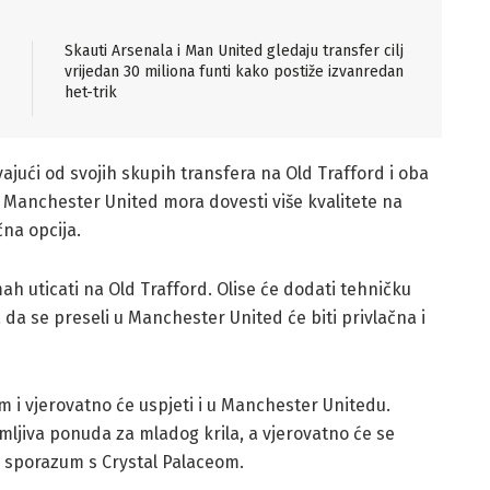
Skauti Arsenala i Man United gledaju transfer cilj
vrijedan 30 miliona funti kako postiže izvanredan
het-trik
vajući od svojih skupih transfera na Old Trafford i oba
a. Manchester United mora dovesti više kvalitete na
čna opcija.
mah uticati na Old Trafford. Olise će dodati tehničku
ka da se preseli u Manchester United će biti privlačna i
m i vjerovatno će uspjeti i u Manchester Unitedu.
amljiva ponuda za mladog krila, a vjerovatno će se
i sporazum s Crystal Palaceom.