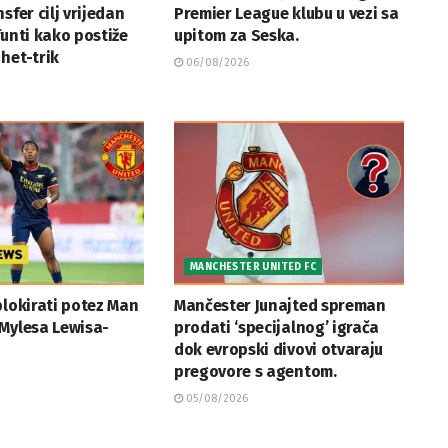
sfer cilj vrijedan
Premier League klubu u vezi sa
funti kako postiže
upitom za Seska.
het-trik
06/08/2026
MANCHESTER UNITED FC
blokirati potez Man
Mančester Junajted spreman
Mylesa Lewisa-
prodati ‘specijalnog’ igrača
dok evropski divovi otvaraju
pregovore s agentom.
05/08/2026