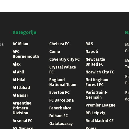
Kategorije
N
AC Milan
Chelsea FC
MLS
ša
Ma
Cr
AFC
Como
Napoli
Bournemouth
Coventry City FC
Newcastle
Mi
Ajax
United FC
T
Crystal Palace
Al Ahli
FC
Norwich City FC
Be
Al Hilal
England
Nottingham
Dj
National Team
Forest FC
Al Ittihad
Everton FC
Paris Saint-
Fa
Al Nassr
Germain
d
FC Barcelona
Argentine
Premier League
Primera
Fenerbahce
Division
RB Leipzig
Fulham FC
Arsenal FC
Real Madrid CF
Galatasaray
AS Monaco
Roma