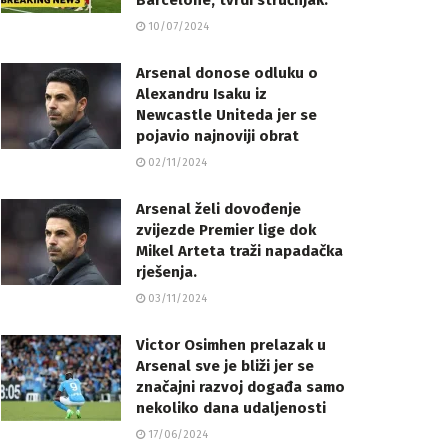
Barcelone, tvrdi stručnjak.
10/07/2024
Arsenal donose odluku o
Alexandru Isaku iz
Newcastle Uniteda jer se
pojavio najnoviji obrat
02/11/2024
Arsenal želi dovođenje
zvijezde Premier lige dok
Mikel Arteta traži napadačka
rješenja.
03/11/2024
Victor Osimhen prelazak u
Arsenal sve je bliži jer se
značajni razvoj događa samo
nekoliko dana udaljenosti
17/06/2024