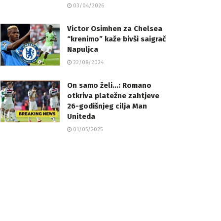
03/04/2026
Victor Osimhen za Chelsea
“krenimo” kaže bivši saigrač
Napuljca
22/08/2024
On samo želi…: Romano
otkriva platežne zahtjeve
26-godišnjeg cilja Man
Uniteda
01/05/2025