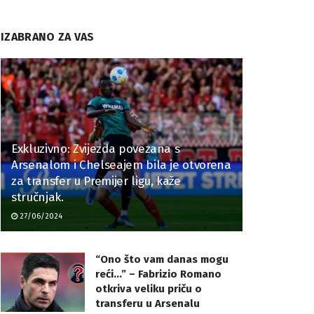
IZABRANO ZA VAS
Exkluzivno: Zvijezda povezana s
Arsenalom i Chelseajem bila je otvorena
za transfer u Premijer ligu, kaže
stručnjak.
27/06/2024
“Ono što vam danas mogu
reći…” – Fabrizio Romano
otkriva veliku priču o
transferu u Arsenalu