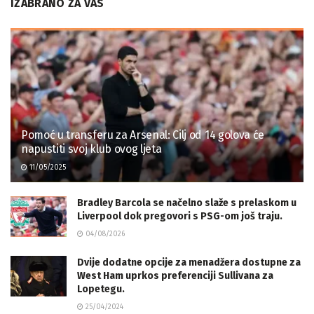
IZABRANO ZA VAS
Pomoć u transferu za Arsenal: Cilj od 14 golova će
napustiti svoj klub ovog ljeta
11/05/2025
Bradley Barcola se načelno slaže s prelaskom u
Liverpool dok pregovori s PSG-om još traju.
04/08/2026
Dvije dodatne opcije za menadžera dostupne za
West Ham uprkos preferenciji Sullivana za
Lopetegu.
25/04/2024