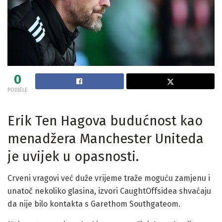
0
PODJELE
Erik Ten Hagova budućnost kao
menadžera Manchester Uniteda
je uvijek u opasnosti.
Crveni vragovi već duže vrijeme traže moguću zamjenu i
unatoč nekoliko glasina, izvori CaughtOffsidea shvaćaju
da nije bilo kontakta s Garethom Southgateom.