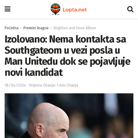
Početna
Premier league
Brighton and Hove Albion
Izolovano: Nema kontakta sa
Southgateom u vezi posla u
Man Unitedu dok se pojavljuje
novi kandidat
18/04/2024
Vrijeme čitanja: 1 min čitanja