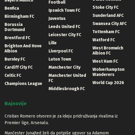
Bayern Munich
Football
Stoke City FC
Benfica
Ipswich Town FC
Sunderland AFC
Birmingham FC
Juventus
Swansea City AFC
Borussia
Leeds United FC
Dortmund
Tottenham FC
Leicester City FC
Brentford FC
Watford FC
Lille
Brighton And Hove
West Bromwich
Albion
Liverpool FC
Albion FC
Burnley FC
Luton Town
West Ham FC
Cardiff City FC
Manchester City
Wolverhampton
Wanderers
Celtic FC
Manchester United
FC
World Cup 2026
Champions League
Middlesbrough FC
Najnovije
Cristian Romero otvoren je za ideju pridruživanja rivalima iz
Premier lige, Arsenalu.
Mančester Junajted želi da potpiše ugovor sa Adamom