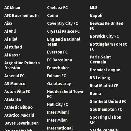
AC Milan
Chelsea FC
MLS
AFC Bournemouth
Como
Napoli
Ajax
Coventry City FC
Newcastle United
FC
Al Ahli
Crystal Palace FC
Norwich City FC
Al Hilal
England National
Team
Nottingham Forest
Al Ittihad
FC
Everton FC
Al Nassr
Paris Saint-
FC Barcelona
Germain
Argentine Primera
Division
Fenerbahce
Premier League
Arsenal FC
Fulham FC
RB Leipzig
AS Monaco
Galatasaray
Real Madrid CF
Aston Villa FC
Huddersfield Town
Roma
FC
Atalanta
Sheffield United FC
Hull City FC
Athletic Bilbao
Southampton FC
Inter Miami
Atletico Madrid
Sporting Lisbon
Inter Milan
CP
Bayer Leverkusen
International
Stade Rennais