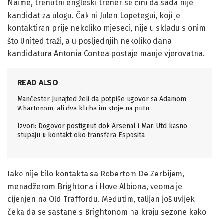
Naime, trenutni engleski trener se čini da sada nije
kandidat za ulogu. Čak ni Julen Lopetegui, koji je
kontaktiran prije nekoliko mjeseci, nije u skladu s onim
što United traži, a u posljednjih nekoliko dana
kandidatura Antonia Contea postaje manje vjerovatna.
READ ALSO
Mančester Junajted želi da potpiše ugovor sa Adamom
Whartonom, ali dva kluba im stoje na putu
Izvori: Dogovor postignut dok Arsenal i Man Utd kasno
stupaju u kontakt oko transfera Esposita
Iako nije bilo kontakta sa Robertom De Zerbijem,
menadžerom Brightona i Hove Albiona, veoma je
cijenjen na Old Traffordu. Međutim, talijan još uvijek
čeka da se sastane s Brightonom na kraju sezone kako