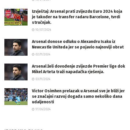
Izvještaj: Arsenal prati zvijezdu Euro 2024 koja
je također na transfer radaru Barcelone, tvrdi
stručnjak.
10/07/2024
Arsenal donose odluku o Alexandru Isaku iz
Newcastle Uniteda jer se pojavio najnoviji obrat
02/11/2024
Arsenal želi dovođenje zvijezde Premier lige dok
Mikel Arteta traži napadačka rješenja.
03/11/2024
Victor Osimhen prelazak u Arsenal sve je bliži jer
se značajni razvoj događa samo nekoliko dana
udaljenosti
17/06/2024