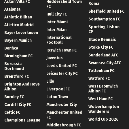
Aston Villa FC
Huddersfield Town
Roma
FC
Atalanta
Sheffield United FC
Hull City FC
Athletic Bilbao
Southampton FC
Inter Miami
Atletico Madrid
Sporting Lisbon
Inter Milan
CP
Bayer Leverkusen
International
Stade Rennais
Bayern Munich
Football
Stoke City FC
Benfica
Ipswich Town FC
Sunderland AFC
Birmingham FC
Juventus
Swansea City AFC
Borussia
Leeds United FC
Dortmund
Tottenham FC
Leicester City FC
Brentford FC
Watford FC
Lille
Brighton And Hove
West Bromwich
Albion
Liverpool FC
Albion FC
Burnley FC
Luton Town
West Ham FC
Cardiff City FC
Manchester City
Wolverhampton
Wanderers
Celtic FC
Manchester United
FC
World Cup 2026
Champions League
Middlesbrough FC