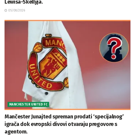
Lewisa-Skellyja.
05/08/2026
MANCHESTER UNITED FC
Mančester Junajted spreman prodati ‘specijalnog’
igrača dok evropski divovi otvaraju pregovore s
agentom.