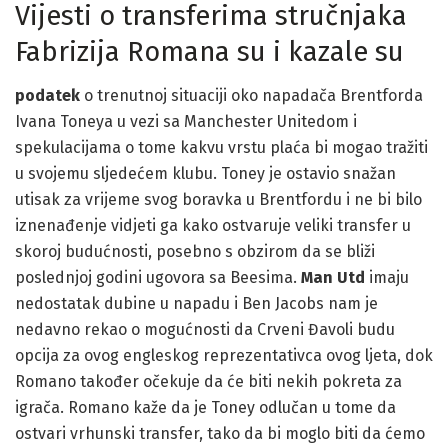
Vijesti o transferima stručnjaka
Fabrizija Romana su i kazale su
podatek
o trenutnoj situaciji oko napadača Brentforda
Ivana Toneya u vezi sa Manchester Unitedom i
spekulacijama o tome kakvu vrstu plaća bi mogao tražiti
u svojemu sljedećem klubu. Toney je ostavio snažan
utisak za vrijeme svog boravka u Brentfordu i ne bi bilo
iznenađenje vidjeti ga kako ostvaruje veliki transfer u
skoroj budućnosti, posebno s obzirom da se bliži
poslednjoj godini ugovora sa Beesima.
Man Utd
imaju
nedostatak dubine u napadu i Ben Jacobs nam je
nedavno rekao o mogućnosti da Crveni Đavoli budu
opcija za ovog engleskog reprezentativca ovog ljeta, dok
Romano također očekuje da će biti nekih pokreta za
igrača. Romano kaže da je Toney odlučan u tome da
ostvari vrhunski transfer, tako da bi moglo biti da ćemo