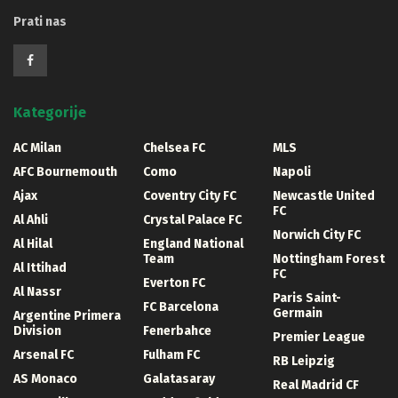
Prati nas
Kategorije
AC Milan
Chelsea FC
MLS
AFC Bournemouth
Como
Napoli
Ajax
Coventry City FC
Newcastle United
FC
Al Ahli
Crystal Palace FC
Norwich City FC
Al Hilal
England National
Team
Nottingham Forest
Al Ittihad
FC
Everton FC
Al Nassr
Paris Saint-
FC Barcelona
Germain
Argentine Primera
Division
Fenerbahce
Premier League
Arsenal FC
Fulham FC
RB Leipzig
AS Monaco
Galatasaray
Real Madrid CF