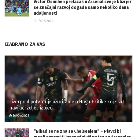
Victor Osimhen prelazak u Arsenal sve je bliži jer
se značajni razvoj događa samo nekoliko dana
udaljenosti
17/06/2024
IZABRANO ZA VAS
Liverpool potvrđuje ažuriranje o Hugu Ekitike koje su
navijači željeli izbjeći
16/04/2026
“Nikad se ne zna sa Chelseajem” – Plavci bi