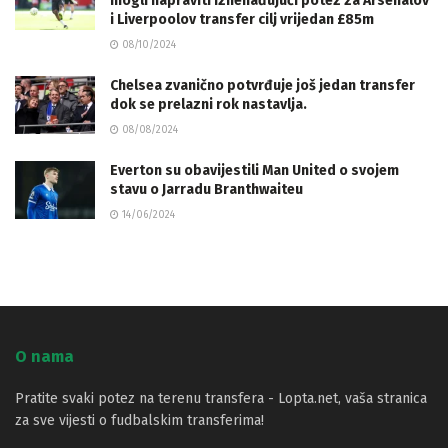
mogli napraviti iznenađujući potez za Arsenalov
i Liverpoolov transfer cilj vrijedan £85m
08/10/2024
Chelsea zvanično potvrđuje još jedan transfer
dok se prelazni rok nastavlja.
08/08/2024
Everton su obavijestili Man United o svojem
stavu o Jarradu Branthwaiteu
14/06/2024
O nama
Pratite svaki potez na terenu transfera - Lopta.net, vaša stranica
za sve vijesti o fudbalskim transferima!