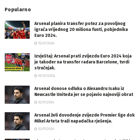
Popularno
Arsenal planira transfer potez za povoljnog
igrača vrijednog 20 miliona funti, pobjednika
Euro 2024.
15/07/2024
Izvještaj: Arsenal prati zvijezdu Euro 2024 koja
je također na transfer radaru Barcelone, tvrdi
stručnjak.
10/07/2024
Arsenal donose odluku o Alexandru Isaku iz
Newcastle Uniteda jer se pojavio najnoviji obrat
02/11/2024
Arsenal želi dovođenje zvijezde Premier lige dok
Mikel Arteta traži napadačka rješenja.
03/11/2024