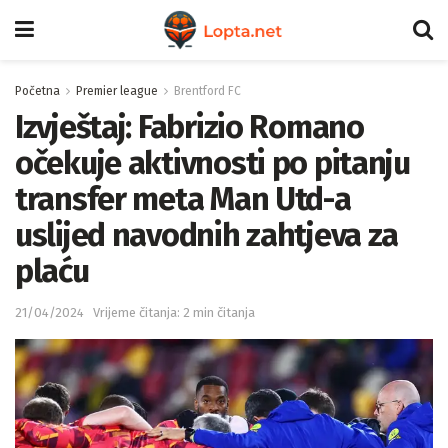
Početna
Premier league
Brentford FC
Izvještaj: Fabrizio Romano
očekuje aktivnosti po pitanju
transfer meta Man Utd-a
uslijed navodnih zahtjeva za
plaću
21/04/2024
Vrijeme čitanja: 2 min čitanja