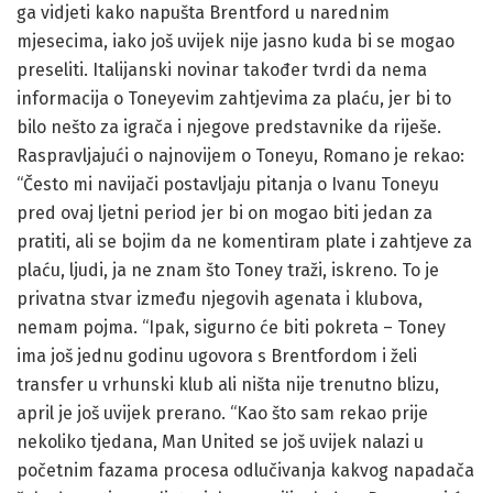
ga vidjeti kako napušta Brentford u narednim
mjesecima, iako još uvijek nije jasno kuda bi se mogao
preseliti. Italijanski novinar također tvrdi da nema
informacija o Toneyevim zahtjevima za plaću, jer bi to
bilo nešto za igrača i njegove predstavnike da riješe.
Raspravljajući o najnovijem o Toneyu, Romano je rekao:
“Često mi navijači postavljaju pitanja o Ivanu Toneyu
pred ovaj ljetni period jer bi on mogao biti jedan za
pratiti, ali se bojim da ne komentiram plate i zahtjeve za
plaću, ljudi, ja ne znam što Toney traži, iskreno. To je
privatna stvar između njegovih agenata i klubova,
nemam pojma. “Ipak, sigurno će biti pokreta – Toney
ima još jednu godinu ugovora s Brentfordom i želi
transfer u vrhunski klub ali ništa nije trenutno blizu,
april je još uvijek prerano. “Kao što sam rekao prije
nekoliko tjedana, Man United se još uvijek nalazi u
početnim fazama procesa odlučivanja kakvog napadača