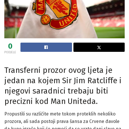
0
PODJELE
Transferni prozor ovog ljeta je
jedan na kojem Sir Jim Ratcliffe i
njegovi saradnici trebaju biti
precizni kod Man Uniteda.
Propustili su različite mete tokom proteklih nekoliko
prozora, ali sada postoji prava šansa za Crvene đavole
da kupe igrače koji će pomoći da se vrate dani slave na