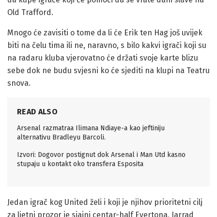
Old Trafford.
Mnogo će zavisiti o tome da li će Erik ten Hag još uvijek
biti na čelu tima ili ne, naravno, s bilo kakvi igrači koji su
na radaru kluba vjerovatno će držati svoje karte blizu
sebe dok ne budu svjesni ko će sjediti na klupi na Teatru
snova.
READ ALSO
Arsenal razmatraa Ilimana Ndiaye-a kao jeftiniju
alternativu Bradleyu Barcoli.
Izvori: Dogovor postignut dok Arsenal i Man Utd kasno
stupaju u kontakt oko transfera Esposita
Jedan igrač kog United želi i koji je njihov prioritetni cilj
za ljetni prozor je sjajni centar-half Evertona, Jarrad