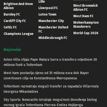
Lille
Brighton And Hove
West Bromwich
Albion
Liverpool FC
Albion FC
Burnley FC
Luton Town
West Ham FC
Cardiff City FC
Manchester City
Wolverhampton
Wanderers
Celtic FC
Manchester United
FC
World Cup 2026
Champions League
Middlesbrough FC
Najnovije
Aston Villa ciljaju Pape Matara Sarra u transferu vrijednom 30
miliona funti u Tottenham
West Ham postavlja cijenu od 35 miliona eura dok Bayer
Leverkusen cilja na Konstantinosa Mavropanosa.
Tottenham razmatraju mogući transfer za napadača Villarreala
Georgesa Mikautadzea
Sky Sports: Newcastle istražuje mogućnost dovođenja bivšeg
veznog igrača Tottenhama Pierrea-Emilea Hojbjerga.