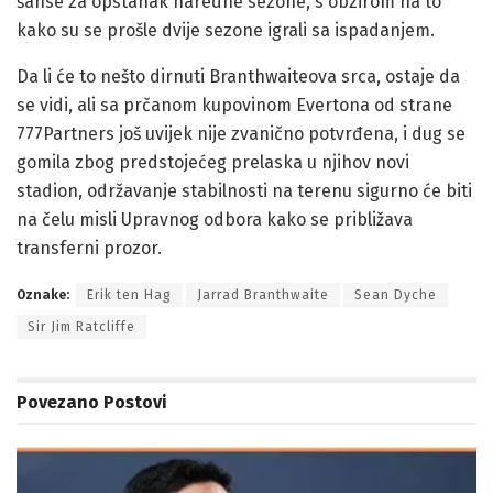
šanse za opstanak naredne sezone, s obzirom na to
kako su se prošle dvije sezone igrali sa ispadanjem.
Da li će to nešto dirnuti Branthwaiteova srca, ostaje da
se vidi, ali sa prčanom kupovinom Evertona od strane
777Partners još uvijek nije zvanično potvrđena, i dug se
gomila zbog predstojećeg prelaska u njihov novi
stadion, održavanje stabilnosti na terenu sigurno će biti
na čelu misli Upravnog odbora kako se približava
transferni prozor.
Oznake:
Erik ten Hag
Jarrad Branthwaite
Sean Dyche
Sir Jim Ratcliffe
Povezano
Postovi