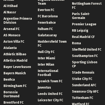
Team
Nottingham Forest
Al Ittihad
FC
Everton FC
Al Nassr
Paris Saint-
FC Barcelona
Germain
Argentine Primera
Division
Fenerbahce
Premier League
Arsenal FC
Fulham FC
RB Leipzig
AS Monaco
Galatasaray
Real Madrid CF
Aston Villa FC
Huddersfield Town
Roma
FC
Atalanta
Sheffield United FC
Hull City FC
Athletic Bilbao
Southampton FC
Inter Miami
Atletico Madrid
Sporting Lisbon
Inter Milan
CP
Bayer Leverkusen
International
Stade Rennais
Bayern Munich
Football
Stoke City FC
Benfica
Ipswich Town FC
Sunderland AFC
Birmingham FC
Juventus
Swansea City AFC
Borussia
Leeds United FC
Dortmund
Tottenham FC
Leicester City FC
Brentford FC
Watford FC