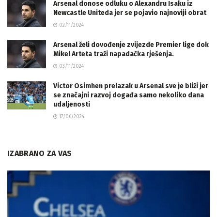
Arsenal donose odluku o Alexandru Isaku iz
Newcastle Uniteda jer se pojavio najnoviji obrat
02/11/2024
Arsenal želi dovođenje zvijezde Premier lige dok
Mikel Arteta traži napadačka rješenja.
03/11/2024
Victor Osimhen prelazak u Arsenal sve je bliži jer
se značajni razvoj događa samo nekoliko dana
udaljenosti
17/06/2024
IZABRANO ZA VAS