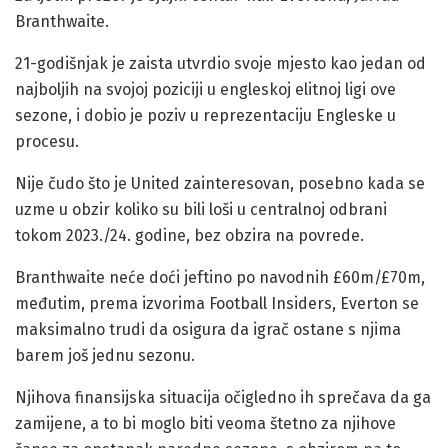
Branthwaite.
21-godišnjak je zaista utvrdio svoje mjesto kao jedan od
najboljih na svojoj poziciji u engleskoj elitnoj ligi ove
sezone, i dobio je poziv u reprezentaciju Engleske u
procesu.
Nije čudo što je United zainteresovan, posebno kada se
uzme u obzir koliko su bili loši u centralnoj odbrani
tokom 2023./24. godine, bez obzira na povrede.
Branthwaite neće doći jeftino po navodnih £60m/£70m,
međutim, prema izvorima Football Insiders, Everton se
maksimalno trudi da osigura da igrač ostane s njima
barem još jednu sezonu.
Njihova finansijska situacija očigledno ih sprečava da ga
zamijene, a to bi moglo biti veoma štetno za njihove