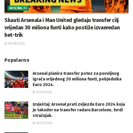
ARSENAL FC
Skauti Arsenala i Man United gledaju transfer cilj
vrijedan 30 miliona funti kako postiže izvanredan
het-trik
06/08/2026
Popularno
Arsenal planira transfer potez za povoljnog
igrača vrijednog 20 miliona funti, pobjednika
Euro 2024.
15/07/2024
Izvještaj: Arsenal prati zvijezdu Euro 2024 koja
je također na transfer radaru Barcelone, tvrdi
stručnjak.
10/07/2024