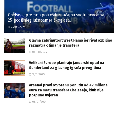
Chelsea spremna potrošiti značajnu svotu novca na
25-godišnjeg južnoameričkog asa.
25/05/2024
Glavna zabrinutost West Hama jer rival ozbiljno
razmatra otimanje transfera
06/08/2024
Velikani Evrope planiraju januarski upad na
Sunderland za glavnog igrača prvog tima
19/11/2025
Arsenal pravi otvorenu ponudu od 47 miliona
eura za metu transfera Chelseaja, klub nije
potpuno uvjeren
03/07/2024