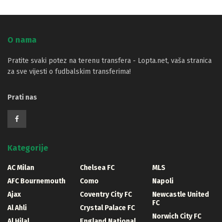
O nama
Pratite svaki potez na terenu transfera - Lopta.net, vaša stranica
za sve vijesti o fudbalskim transferima!
Prati nas
Kategorije
AC Milan
Chelsea FC
MLS
AFC Bournemouth
Como
Napoli
Ajax
Coventry City FC
Newcastle United
FC
Al Ahli
Crystal Palace FC
Norwich City FC
Al Hilal
England National