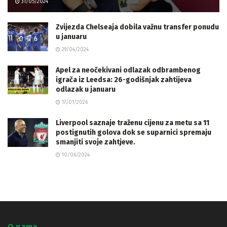
31/05/2024
Zvijezda Chelseaja dobila važnu transfer ponudu
u januaru
29/04/2024
Apel za neočekivani odlazak odbrambenog
igrača iz Leedsa: 26-godišnjak zahtijeva
odlazak u januaru
17/01/2026
Liverpool saznaje traženu cijenu za metu sa 11
postignutih golova dok se suparnici spremaju
smanjiti svoje zahtjeve.
10/06/2024
O nama