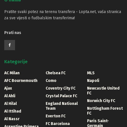
Pratite svaki potez na terenu transfera - Lopta.net, vaša stranica
za sve vijesti o fudbalskim transferima!
Prati nas
Kategorije
AC Milan
Chelsea FC
MLS
AFC Bournemouth
Como
Napoli
Ajax
Coventry City FC
Newcastle United
FC
Al Ahli
Crystal Palace FC
Norwich City FC
Al Hilal
England National
Team
Nottingham Forest
Al Ittihad
FC
Everton FC
Al Nassr
Paris Saint-
FC Barcelona
Germain
Argentine Primera