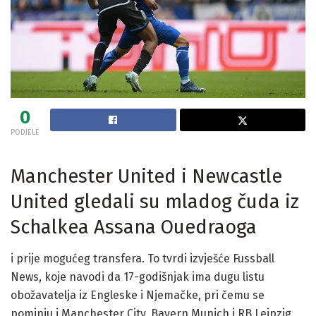
0
PODJELE
Manchester United i Newcastle
United gledali su mladog čuda iz
Schalkea Assana Ouedraoga
i prije mogućeg transfera. To tvrdi izvješće Fussball
News, koje navodi da 17-godišnjak ima dugu listu
obožavatelja iz Engleske i Njemačke, pri čemu se
pominju i Manchester City, Bayern Munich i RB Leipzig