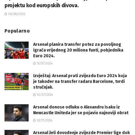
projektu kod europskih divova.
06/08/2026
Popularno
Arsenal planira transfer potez za povoljnog
igrača vrijednog 20 miliona funti, pobjednika
Euro 2024.
15/07/2024
Izvještaj: Arsenal prati zvijezdu Euro 2024 koja
je također na transfer radaru Barcelone, tvrdi
stručnjak.
10/07/2024
Arsenal donose odluku o Alexandru Isaku iz
Newcastle Uniteda jer se pojavio najnoviji obrat
02/11/2024
Arsenal želi dovođenje zvijezde Premier lige dok