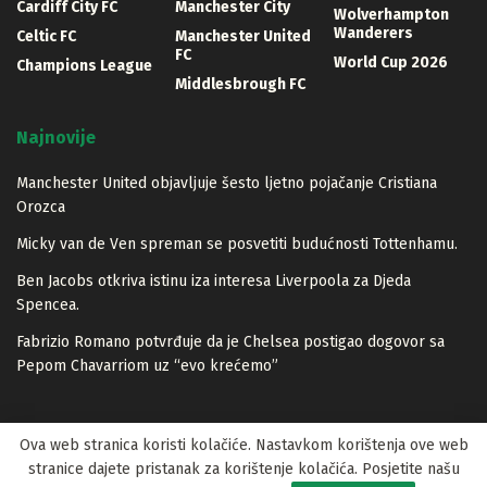
Cardiff City FC
Manchester City
Wolverhampton
Wanderers
Celtic FC
Manchester United
FC
World Cup 2026
Champions League
Middlesbrough FC
Najnovije
Manchester United objavljuje šesto ljetno pojačanje Cristiana
Orozca
Micky van de Ven spreman se posvetiti budućnosti Tottenhamu.
Ben Jacobs otkriva istinu iza interesa Liverpoola za Djeda
Spencea.
Fabrizio Romano potvrđuje da je Chelsea postigao dogovor sa
Pepom Chavarriom uz “evo krećemo”
Ova web stranica koristi kolačiće. Nastavkom korištenja ove web
stranice dajete pristanak za korištenje kolačića. Posjetite našu
© 2023 Lopta.net