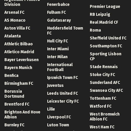
Division
Fenerbahce
Premier League
Arsenal FC
Fulham FC
RB Leipzig
AS Monaco
Galatasaray
Real Madrid CF
Aston Villa FC
Huddersfield Town
Roma
FC
Atalanta
Sheffield United FC
Hull City FC
Athletic Bilbao
Southampton FC
Inter Miami
Atletico Madrid
Sporting Lisbon
Inter Milan
CP
Bayer Leverkusen
International
Stade Rennais
Bayern Munich
Football
Stoke City FC
Benfica
Ipswich Town FC
Sunderland AFC
Birmingham FC
Juventus
Swansea City AFC
Borussia
Leeds United FC
Dortmund
Tottenham FC
Leicester City FC
Brentford FC
Watford FC
Lille
Brighton And Hove
West Bromwich
Albion
Liverpool FC
Albion FC
Burnley FC
Luton Town
West Ham FC