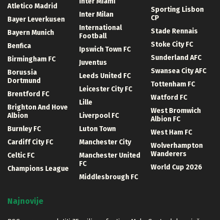
Inter Miami
Atletico Madrid
Sporting Lisbon
Inter Milan
CP
Bayer Leverkusen
International
Stade Rennais
Bayern Munich
Football
Stoke City FC
Benfica
Ipswich Town FC
Sunderland AFC
Birmingham FC
Juventus
Swansea City AFC
Borussia
Leeds United FC
Dortmund
Tottenham FC
Leicester City FC
Brentford FC
Watford FC
Lille
Brighton And Hove
West Bromwich
Albion
Liverpool FC
Albion FC
Burnley FC
Luton Town
West Ham FC
Cardiff City FC
Manchester City
Wolverhampton
Wanderers
Celtic FC
Manchester United
FC
World Cup 2026
Champions League
Middlesbrough FC
Najnovije