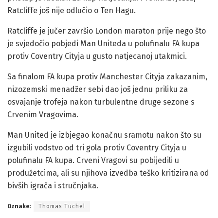
Ratcliffe još nije odlučio o Ten Hagu.
Ratcliffe je jučer završio London maraton prije nego što
je svjedočio pobjedi Man Uniteda u polufinalu FA kupa
protiv Coventry Cityja u gusto natjecanoj utakmici.
Sa finalom FA kupa protiv Manchester Cityja zakazanim,
nizozemski menadžer sebi dao još jednu priliku za
osvajanje trofeja nakon turbulentne druge sezone s
Crvenim Vragovima.
Man United je izbjegao konačnu sramotu nakon što su
izgubili vodstvo od tri gola protiv Coventry Cityja u
polufinalu FA kupa. Crveni Vragovi su pobijedili u
produžetcima, ali su njihova izvedba teško kritizirana od
bivših igrača i stručnjaka.
Oznake:
Thomas Tuchel