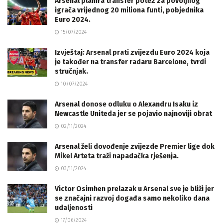
Arsenal planira transfer potez za povoljnog
igrača vrijednog 20 miliona funti, pobjednika
Euro 2024.
15/07/2024
Izvještaj: Arsenal prati zvijezdu Euro 2024 koja
je također na transfer radaru Barcelone, tvrdi
stručnjak.
10/07/2024
Arsenal donose odluku o Alexandru Isaku iz
Newcastle Uniteda jer se pojavio najnoviji obrat
02/11/2024
Arsenal želi dovođenje zvijezde Premier lige dok
Mikel Arteta traži napadačka rješenja.
03/11/2024
Victor Osimhen prelazak u Arsenal sve je bliži jer
se značajni razvoj događa samo nekoliko dana
udaljenosti
17/06/2024