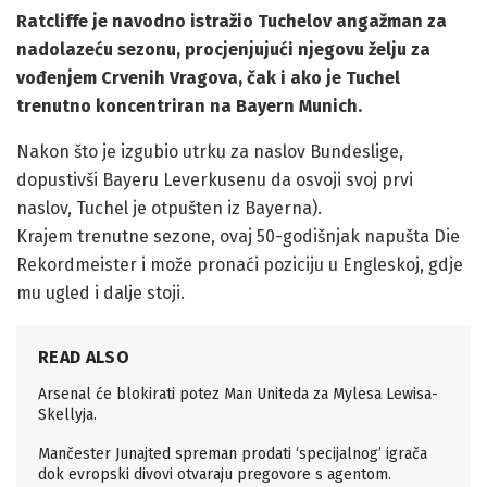
Ratcliffe je navodno istražio Tuchelov angažman za
nadolazeću sezonu, procjenjujući njegovu želju za
vođenjem Crvenih Vragova, čak i ako je Tuchel
trenutno koncentriran na Bayern Munich.
Nakon što je izgubio utrku za naslov Bundeslige,
dopustivši Bayeru Leverkusenu da osvoji svoj prvi
naslov, Tuchel je otpušten iz Bayerna).
Krajem trenutne sezone, ovaj 50-godišnjak napušta Die
Rekordmeister i može pronaći poziciju u Engleskoj, gdje
mu ugled i dalje stoji.
READ ALSO
Arsenal će blokirati potez Man Uniteda za Mylesa Lewisa-
Skellyja.
Mančester Junajted spreman prodati ‘specijalnog’ igrača
dok evropski divovi otvaraju pregovore s agentom.