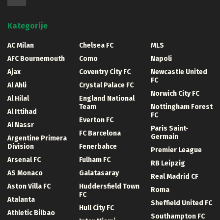
Kategorije
AC Milan
Chelsea FC
MLS
AFC Bournemouth
Como
Napoli
Ajax
Coventry City FC
Newcastle United
FC
Al Ahli
Crystal Palace FC
Norwich City FC
Al Hilal
England National
Team
Nottingham Forest
Al Ittihad
FC
Everton FC
Al Nassr
Paris Saint-
FC Barcelona
Germain
Argentine Primera
Division
Fenerbahce
Premier League
Arsenal FC
Fulham FC
RB Leipzig
AS Monaco
Galatasaray
Real Madrid CF
Aston Villa FC
Huddersfield Town
Roma
FC
Atalanta
Sheffield United FC
Hull City FC
Athletic Bilbao
Southampton FC