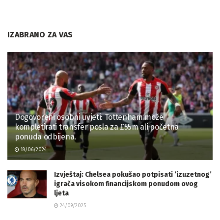
IZABRANO ZA VAS
Dogovoreni osobni uvjeti: Tottenham može
kompletirati transfer posla za £55m ali početna
ponuda odbijena.
18/06/2024
Izvještaj: Chelsea pokušao potpisati ‘izuzetnog’
igrača visokom financijskom ponudom ovog
ljeta
24/09/2025