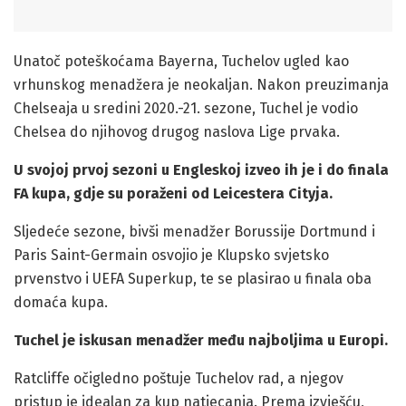
Unatoč poteškoćama Bayerna, Tuchelov ugled kao
vrhunskog menadžera je neokaljan. Nakon preuzimanja
Chelseaja u sredini 2020.-21. sezone, Tuchel je vodio
Chelsea do njihovog drugog naslova Lige prvaka.
U svojoj prvoj sezoni u Engleskoj izveo ih je i do finala
FA kupa, gdje su poraženi od Leicestera Cityja.
Sljedeće sezone, bivši menadžer Borussije Dortmund i
Paris Saint-Germain osvojio je Klupsko svjetsko
prvenstvo i UEFA Superkup, te se plasirao u finala oba
domaća kupa.
Tuchel je iskusan menadžer među najboljima u Europi.
Ratcliffe očigledno poštuje Tuchelov rad, a njegov
pristup je idealan za kup natjecanja. Prema izvješću,