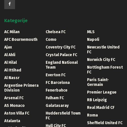
Kategorije
AC Milan
Chelsea FC
MLS
AFC Bournemouth
Como
Napoli
Ajax
Coventry City FC
Newcastle United
FC
Al Ahli
Crystal Palace FC
Norwich City FC
Al Hilal
England National
Team
Nottingham Forest
Al Ittihad
FC
Everton FC
Al Nassr
Paris Saint-
FC Barcelona
Germain
Argentine Primera
Division
Fenerbahce
Premier League
Arsenal FC
Fulham FC
RB Leipzig
AS Monaco
Galatasaray
Real Madrid CF
Aston Villa FC
Huddersfield Town
Roma
FC
Atalanta
Sheffield United FC
Hull City FC