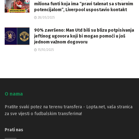
miliona funti koja ima “pravi talenat sa stvarnim
potencijalom”, Liverpool uspostavio kontakt
28/05/2025
90% završeno: Man Utd bili su blizu potpisivanja
jeftinog ugovora koji bi mogao pomoći u još
jednom važnom dogovoru
15/10/2025
O nama
Pratite svaki potez na terenu transfera - Lopta.net, vaša stranica
za sve vijesti o fudbalskim transferima!
Prati nas