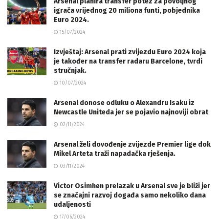
Arsenal planira transfer potez za povoljnog
igrača vrijednog 20 miliona funti, pobjednika
Euro 2024.
15/07/2024
Izvještaj: Arsenal prati zvijezdu Euro 2024 koja
je također na transfer radaru Barcelone, tvrdi
stručnjak.
10/07/2024
Arsenal donose odluku o Alexandru Isaku iz
Newcastle Uniteda jer se pojavio najnoviji obrat
02/11/2024
Arsenal želi dovođenje zvijezde Premier lige dok
Mikel Arteta traži napadačka rješenja.
03/11/2024
Victor Osimhen prelazak u Arsenal sve je bliži jer
se značajni razvoj događa samo nekoliko dana
udaljenosti
17/06/2024