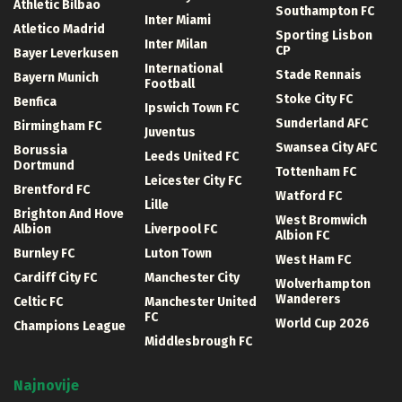
Athletic Bilbao
Southampton FC
Inter Miami
Atletico Madrid
Sporting Lisbon
Inter Milan
CP
Bayer Leverkusen
International
Stade Rennais
Bayern Munich
Football
Stoke City FC
Benfica
Ipswich Town FC
Sunderland AFC
Birmingham FC
Juventus
Swansea City AFC
Borussia
Leeds United FC
Dortmund
Tottenham FC
Leicester City FC
Brentford FC
Watford FC
Lille
Brighton And Hove
West Bromwich
Albion
Liverpool FC
Albion FC
Burnley FC
Luton Town
West Ham FC
Cardiff City FC
Manchester City
Wolverhampton
Wanderers
Celtic FC
Manchester United
FC
World Cup 2026
Champions League
Middlesbrough FC
Najnovije