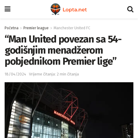
Početna
Premier league
Manchester United FC
“Man United povezan sa 54-
godišnjim menadžerom
pobjednikom Premier lige”
18/04/2024
Vrijeme čitanja: 2 min čitanja