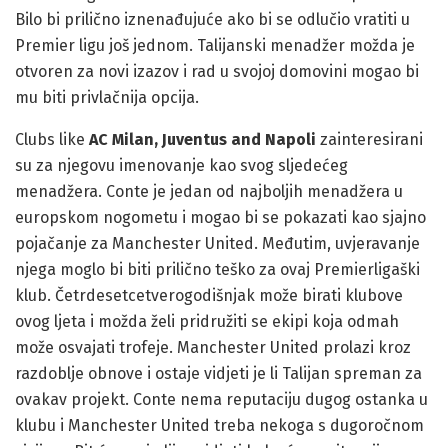
Bilo bi prilično iznenađujuće ako bi se odlučio vratiti u
Premier ligu još jednom. Talijanski menadžer možda je
otvoren za novi izazov i rad u svojoj domovini mogao bi
mu biti privlačnija opcija.
Clubs like
AC Milan, Juventus and Napoli
zainteresirani
su za njegovu imenovanje kao svog sljedećeg
menadžera. Conte je jedan od najboljih menadžera u
europskom nogometu i mogao bi se pokazati kao sjajno
pojačanje za Manchester United. Međutim, uvjeravanje
njega moglo bi biti prilično teško za ovaj Premierligaški
klub. Četrdesetcetverogodišnjak može birati klubove
ovog ljeta i možda želi pridružiti se ekipi koja odmah
može osvajati trofeje. Manchester United prolazi kroz
razdoblje obnove i ostaje vidjeti je li Talijan spreman za
ovakav projekt. Conte nema reputaciju dugog ostanka u
klubu i Manchester United treba nekoga s dugoročnom