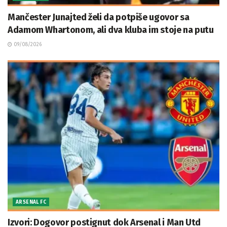
Mančester Junajted želi da potpiše ugovor sa
Adamom Whartonom, ali dva kluba im stoje na putu
09/08/2026
ARSENAL FC
Izvori: Dogovor postignut dok Arsenal i Man Utd