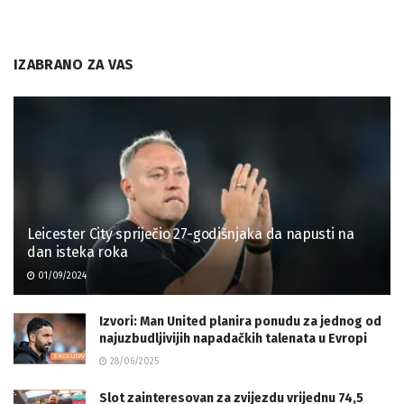
IZABRANO ZA VAS
Leicester City spriječio 27-godišnjaka da napusti na
dan isteka roka
01/09/2024
Izvori: Man United planira ponudu za jednog od
najuzbudljivijih napadačkih talenata u Evropi
28/06/2025
Slot zainteresovan za zvijezdu vrijednu 74,5