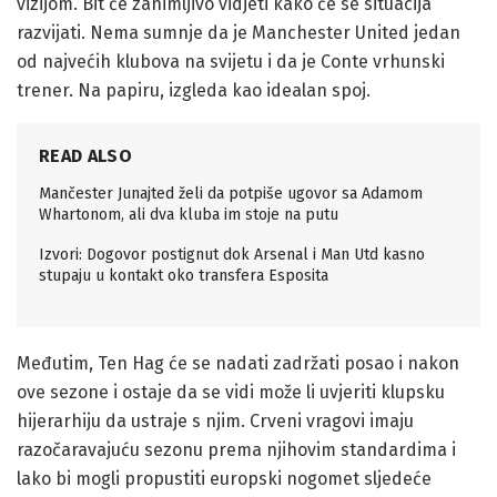
vizijom. Bit će zanimljivo vidjeti kako će se situacija
razvijati. Nema sumnje da je Manchester United jedan
od najvećih klubova na svijetu i da je Conte vrhunski
trener. Na papiru, izgleda kao idealan spoj.
READ ALSO
Mančester Junajted želi da potpiše ugovor sa Adamom
Whartonom, ali dva kluba im stoje na putu
Izvori: Dogovor postignut dok Arsenal i Man Utd kasno
stupaju u kontakt oko transfera Esposita
Međutim, Ten Hag će se nadati zadržati posao i nakon
ove sezone i ostaje da se vidi može li uvjeriti klupsku
hijerarhiju da ustraje s njim. Crveni vragovi imaju
razočaravajuću sezonu prema njihovim standardima i
lako bi mogli propustiti europski nogomet sljedeće